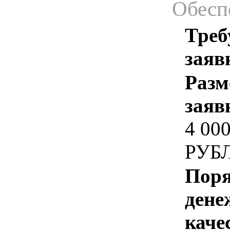
Обесп
Треб
заяв
Разм
заяв
4 00
РУБ
Поря
дене
каче