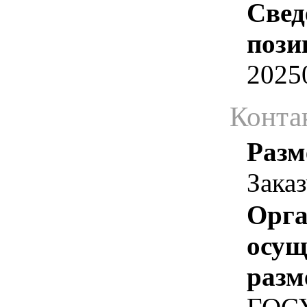
Свед
пози
2025
Конта
Разм
Зака
Орга
осу
разм