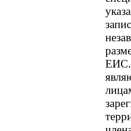
указ
запис
неза
разм
ЕИС.
явля
лица
заре
терри
член