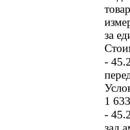
товар
изме
за ед
Стои
- 45.
перед
Услов
1 633
- 45.
зад.а