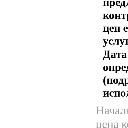
пред
конт
цен 
услу
Дата
опре
(под
испо
Начал
цена 