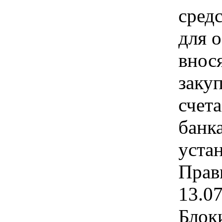
сред
для о
внос
заку
счет
банк
уста
Прав
13.0
Блок