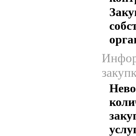
Заку
собс
орга
Инфор
закуп
Нево
коли
заку
услу