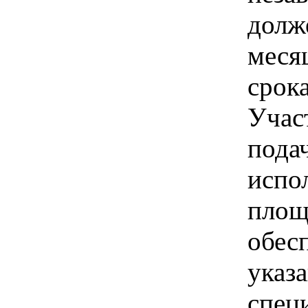
долж
меся
срока
Учас
пода
испо
площ
обес
указ
спец