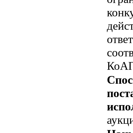
конк
дейс
отве
соотв
КоАП
Спос
пост
испо
аукц