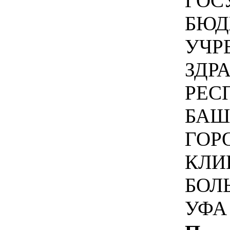
ГОС
БЮД
УЧР
ЗДР
РЕС
БАШ
ГОР
КЛИ
БОЛ
УФА