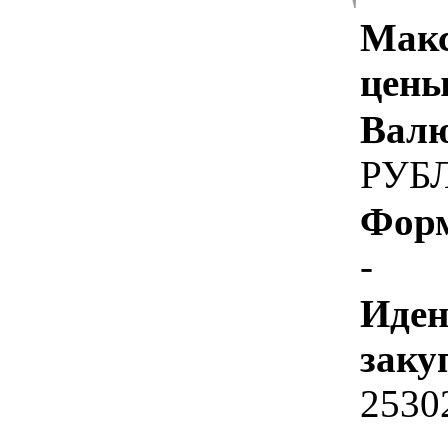
Макс
цены
Валю
РУБ
Форм
-
Иден
заку
2530