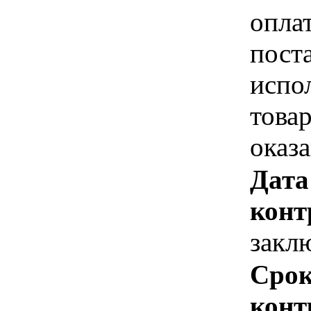
опла
пост
испо
това
оказ
Дата
конт
закл
Срок
конт