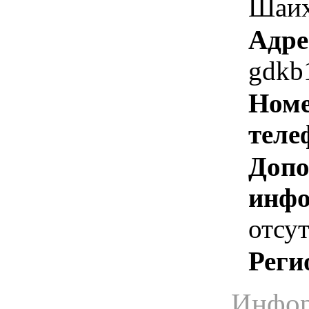
Шаих
Адре
gdkb
Номе
теле
Допо
инфо
отсут
Реги
Инфор