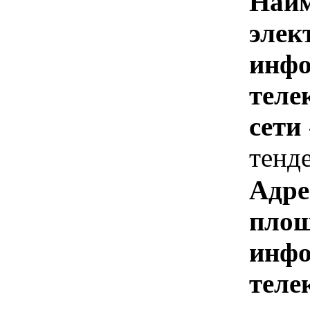
Наим
элек
инфо
теле
сети
тенд
Адре
площ
инфо
теле