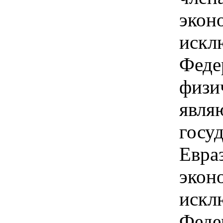
экон
искл
Феде
физи
явля
госуд
Евра
экон
искл
Феде