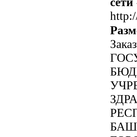
сети
http:
Разм
Зака
ГОС
БЮД
УЧР
ЗДР
РЕС
БАШ