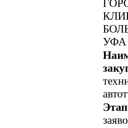
ГОР
КЛИ
БОЛ
УФА
Наим
заку
техн
авто
Этап
заяв