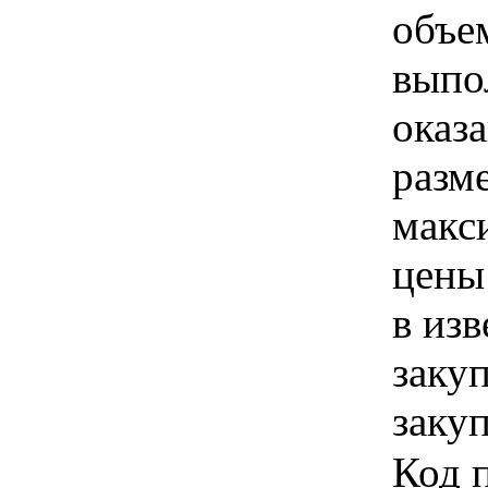
объе
выпо
оказа
разм
макс
цены
в из
заку
закуп
Код 