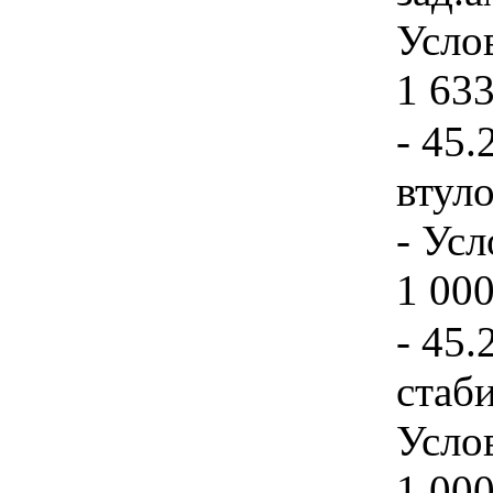
Услов
1 633
- 45.
втуло
- Усл
1 000
- 45.
стаби
Услов
1 000