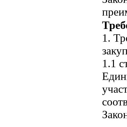
преи
Треб
1. Т
закуп
1.1 с
Един
учас
соотв
Зако