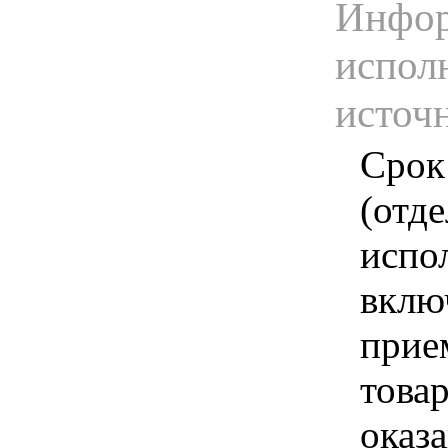
Инфор
испол
источ
Срок
(отд
испо
вклю
прие
това
оказа