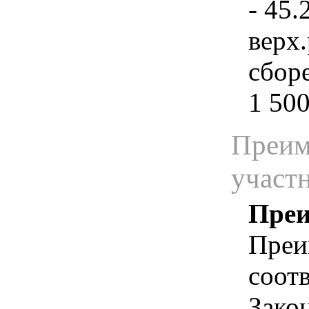
- 45.
верх
сборе
1 500
Преим
участ
Преи
Преи
соотв
Зако