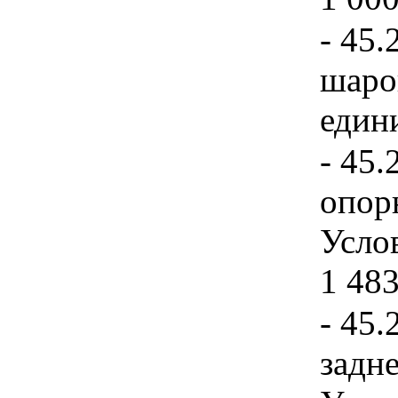
- 45.
шаро
едини
- 45.
опор
Услов
1 483
- 45.
задн