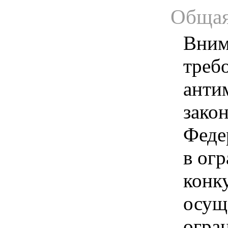
Общая
Вним
треб
анти
зако
Феде
в ог
конк
осущ
огра