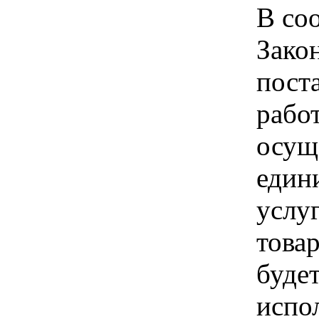
В соо
Зако
пост
рабо
осущ
един
услуг
товар
буде
испо