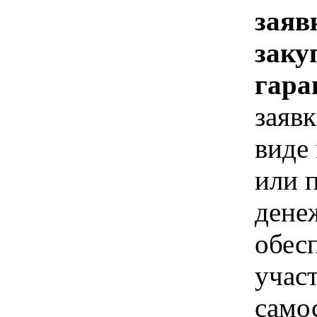
заяв
заку
гара
заявк
виде
или 
дене
обес
учас
само