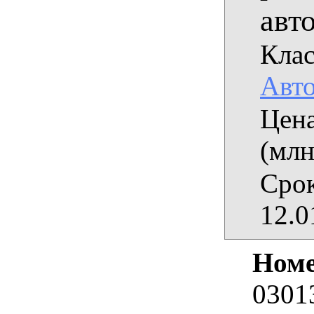
авт
Клас
Авт
Цена
(млн
Срок
12.0
Номе
0301