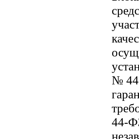
сред
учас
качес
осущ
устан
№ 44
гара
треб
44-Ф
неза