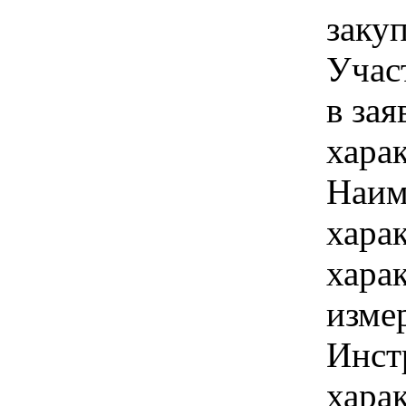
заку
Учас
в зая
харак
Наим
хара
хара
изме
Инст
харак