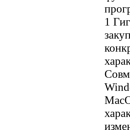
прог
1 Ги
закуп
конк
хара
Совм
Windo
MacO
хара
изме