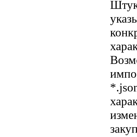
Штук
указы
конк
хара
Возм
импо
*.jso
хара
изме
заку