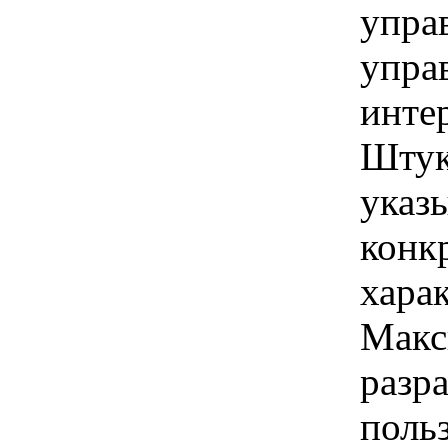
управ
упра
инте
Штук
указы
конк
хара
Макс
разр
польз