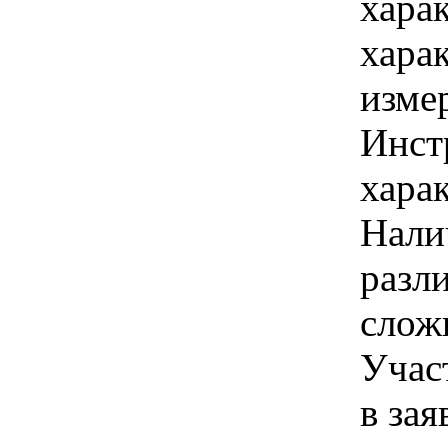
хара
хара
изме
Инст
харак
Нали
разл
слож
Учас
в зая