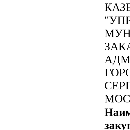
КАЗ
"УП
МУН
ЗАК
АДМ
ГОР
СЕР
МОС
Наим
заку