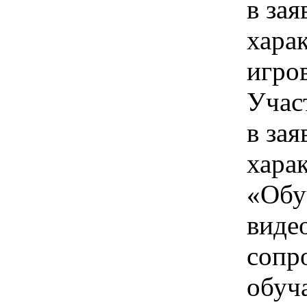
в зая
хара
игро
Учас
в зая
хара
«Обу
виде
сопр
обуч