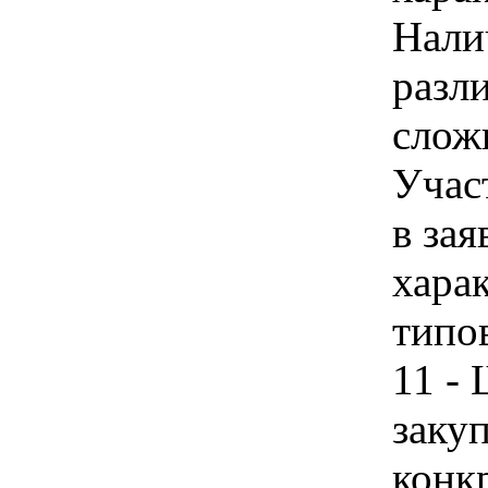
Нали
разл
сложн
Учас
в зая
хара
типо
11 -
закуп
конк