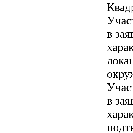
Квад
Учас
в зая
хара
лока
окру
Учас
в зая
хара
подт