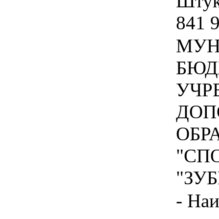
Штука
841 
МУН
БЮД
УЧР
ДОП
ОБР
"СП
"ЗУБ
- На