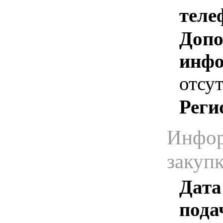
теле
Допо
инфо
отсут
Реги
Инфор
закуп
Дата
пода