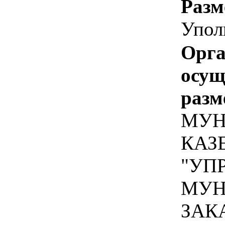
Разм
Упол
Орга
осу
разм
МУН
КАЗ
"УП
МУН
ЗАК