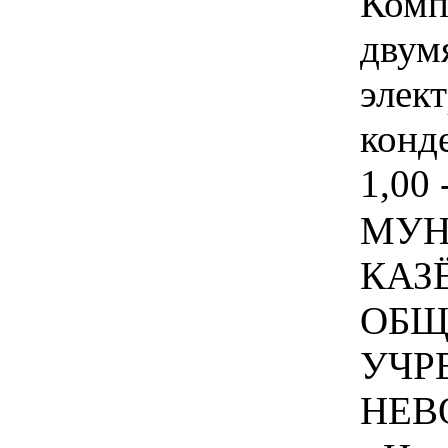
Комп
двум
элек
конде
1,00 
МУН
КАЗ
ОБЩ
УЧР
НЕВ