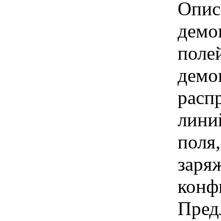
Опис
демо
поле
демо
расп
лини
поля
заря
конф
Пред