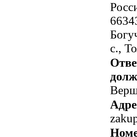
Росс
6634
Богу
с., Т
Отве
долж
Верш
Адре
zaku
Номе