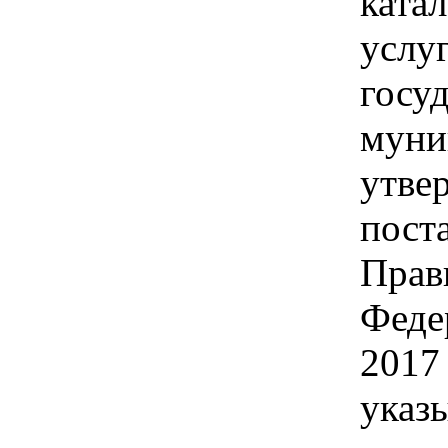
катал
услу
госу
муни
утве
пост
Прав
Феде
2017 
указ