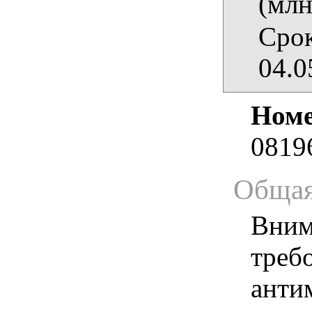
(млн
Срок
04.0
Номе
0819
Общая
Вним
треб
анти