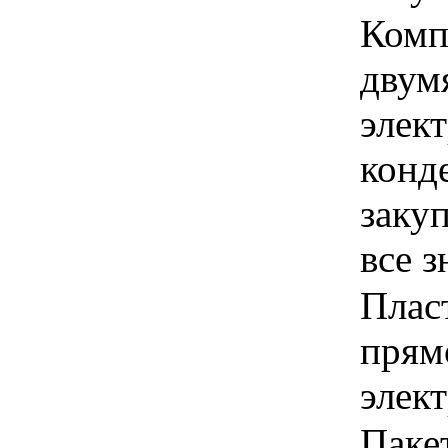
Комп
двум
элек
конде
закуп
все 
Плас
прям
элек
Паке