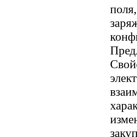
поля
заря
конф
Пред
Свой
элек
взаим
хара
изме
заку