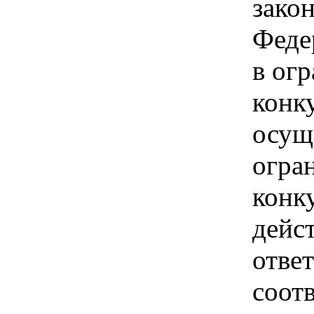
зако
Феде
в ог
конк
осущ
огра
конк
дейс
отве
соотв