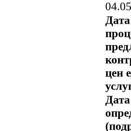
04.0
Дата
проц
пред
конт
цен 
услу
Дата
опре
(под