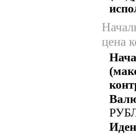
испо
Начал
цена 
Нача
(мак
конт
Валю
РУБ
Иден