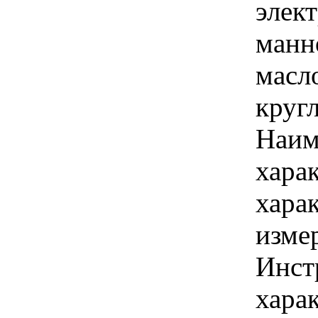
элек
манн
масл
круг
Наим
хара
хара
изме
Инст
харак