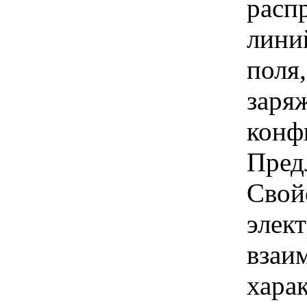
расп
лини
поля
заря
конф
Пред
Свой
элек
взаи
хара