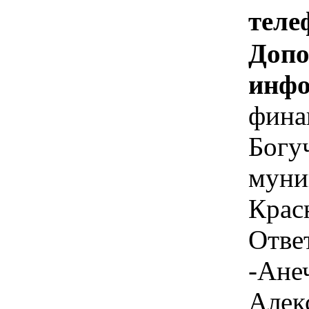
теле
Допо
инфо
фина
Богу
муни
Крас
Отве
-Ане
Алек