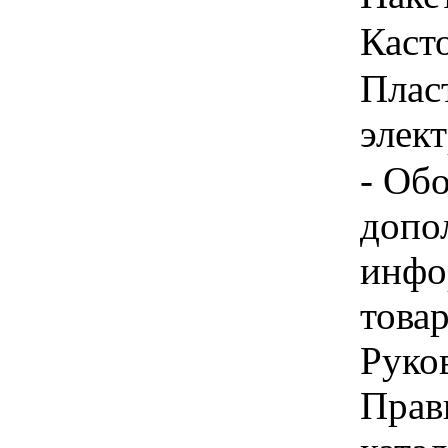
Каст
Плас
элек
- Об
допо
инфо
товар
Руков
Прав