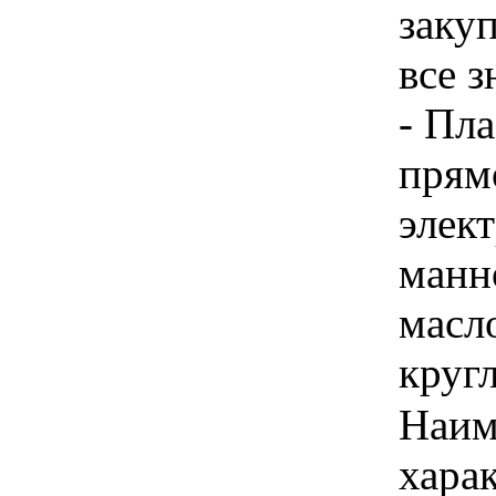
закуп
все 
- Пл
прям
элек
манн
масл
круг
Наим
хара