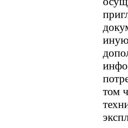
осущ
приг
доку
иную
допо
инфо
потре
том 
техн
эксп