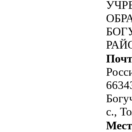
УЧР
ОБР
БОГ
РАЙ
Почт
Росс
6634
Богу
с., Т
Мест