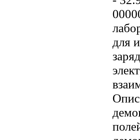
0000
лабо
для 
заряд
элек
взаи
Опис
демо
поле