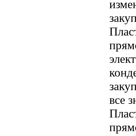
изме
заку
Плас
прям
элек
конд
закуп
все 
Плас
прям