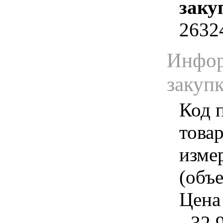
заку
2632
Инфор
закуп
Код 
товар
изме
(объе
Цена 
- 32.