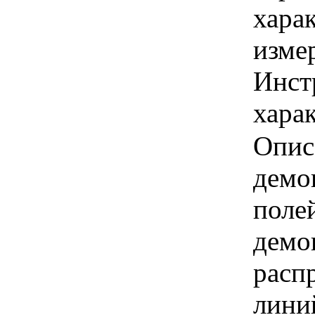
хара
изме
Инст
харак
Опис
демо
поле
демо
расп
лини