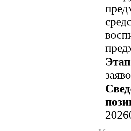
пред
сред
восп
пред
Этап
заяв
Свед
пози
2026