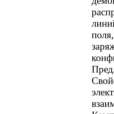
демо
расп
лини
поля
заря
конф
Пред
Свой
элек
взаи