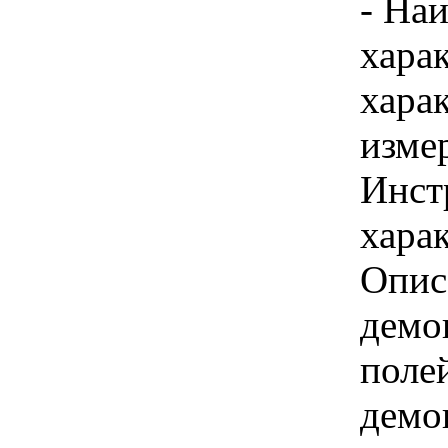
- На
хара
хара
изме
Инст
харак
Опис
демо
поле
демо