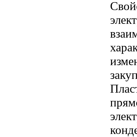
Свой
элек
взаим
хара
изме
заку
Плас
прям
элек
конде