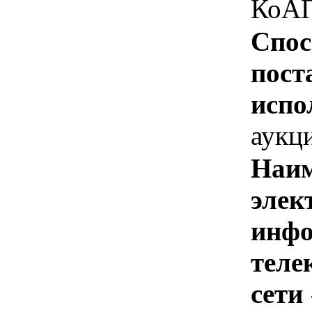
КоАП
Спос
пост
испо
аукц
Наим
элек
инфо
теле
сети