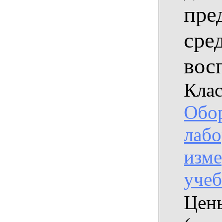
пре
сре
восп
Клас
Обо
лабо
изме
уче
Цены