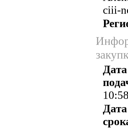
ciii-
Реги
Инфор
закуп
Дата
пода
10:5
Дата
срок