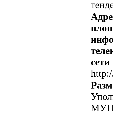
тенд
Адре
площ
инфо
теле
сети
http:/
Разм
Упол
МУН