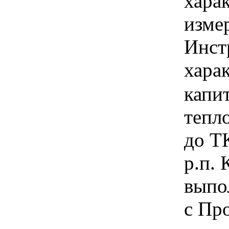
хара
изме
Инст
харак
капи
тепл
до Т
р.п. 
выпо
с Пр