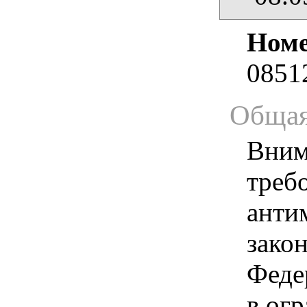
Номе
0851
Общая
Вним
треб
анти
зако
Феде
в ог