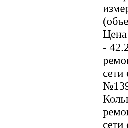
изме
(объе
Цена 
- 42.
ремо
сети
№139
Коль
ремо
сети