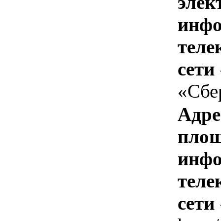
элек
инфо
теле
сети
«Сбе
Адре
площ
инфо
теле
сети