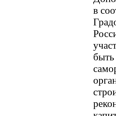
в соо
Град
Росс
учас
быть
само
орга
строи
реко
капи