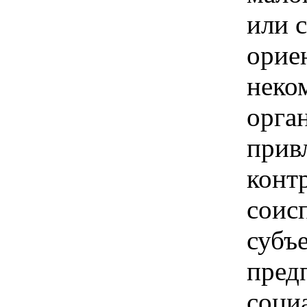
или 
орие
неко
орга
прив
конт
соис
субъ
пред
соци