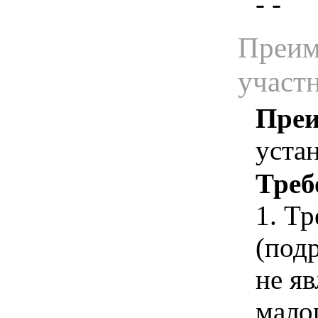
- -
Преим
участ
Преи
уста
Треб
1. Т
(под
не я
мало