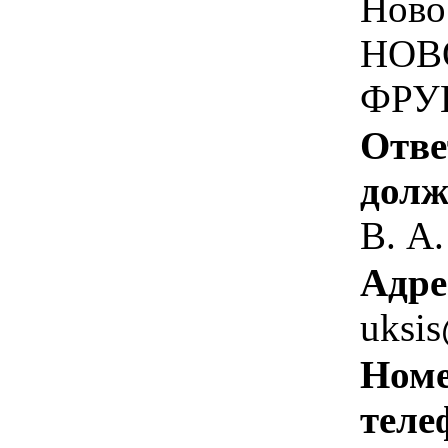
Ново
НОВ
ФРУН
Отве
долж
В. А.
Адре
uksi
Номе
теле