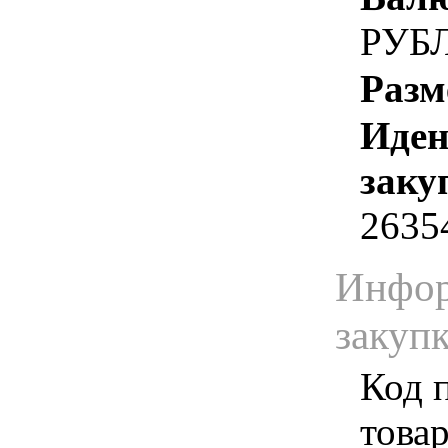
РУБ
Разм
Иден
заку
2635
Инфор
закуп
Код 
товар