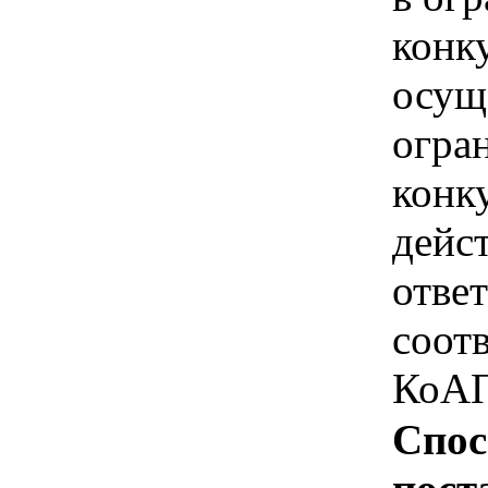
конк
осущ
огра
конк
дейс
отве
соотв
КоАП
Спос