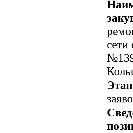
Наим
заку
ремо
сети
№139
Коль
Этап
заяв
Свед
пози