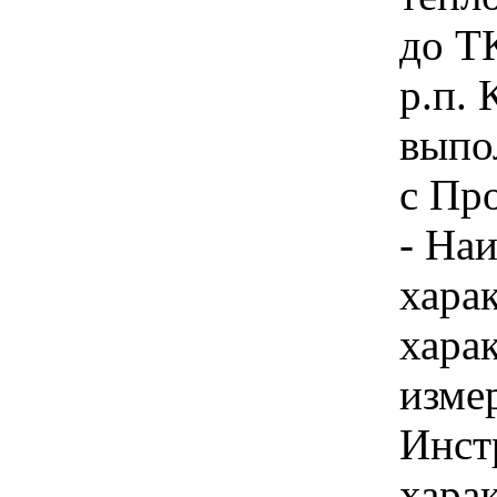
до Т
р.п.
выпо
с Пр
- На
хара
хара
изме
Инст
харак