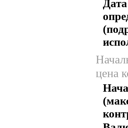
Дата
опре
(под
испо
Начал
цена 
Нача
(мак
конт
Валю