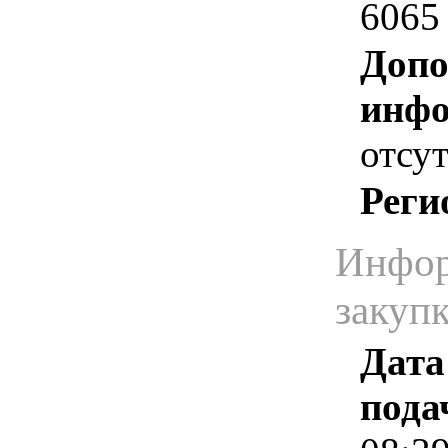
6065
Допо
инфо
отсут
Реги
Инфор
закуп
Дата
пода