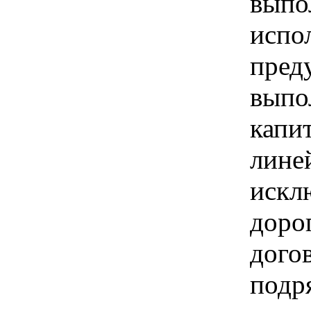
выпо
испо
пред
выпо
капи
линей
искл
доро
дого
подр