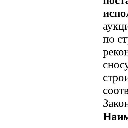
пост
испо
аукц
по ст
рекон
сносу
строи
соотв
Зако
Наим