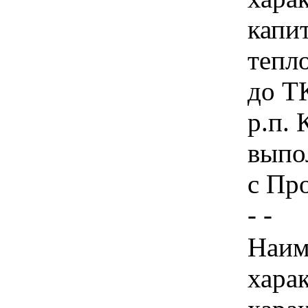
капи
тепл
до Т
р.п. 
выпо
с Пр
- -
Наим
хара