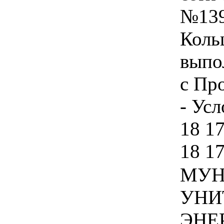
№139
Коль
выпо
с Пр
- Усл
18 17
18 1
МУН
УНИ
ЭНЕ