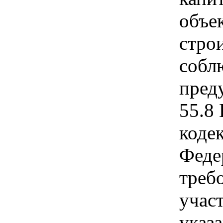
объе
строи
собл
пред
55.8
коде
Феде
треб
учас
указа