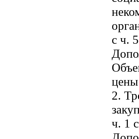
неко
орга
с ч. 
Допо
Объе
цены
2. Т
закуп
ч. 1 
Допо