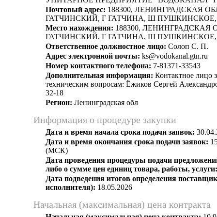
Почтовый адрес:
188300, ЛЕНИНГРАДСКАЯ ОБЛ
ГАТЧИНСКИЙ, Г ГАТЧИНА, Ш ПУШКИНСКОЕ, 
Место нахождения:
188300, ЛЕНИНГРАДСКАЯ ОБ
ГАТЧИНСКИЙ, Г ГАТЧИНА, Ш ПУШКИНСКОЕ, 
Ответственное должностное лицо:
Солоп С. П.
Адрес электронной почты:
ks@vodokanal.gtn.ru
Номер контактного телефона:
7-81371-33543
Дополнительная информация:
Контактное лицо з
техническим вопросам: Ёжиков Сергей Александро
32-18
Регион:
Ленинградская обл
Информация о процедуре закупки
Дата и время начала срока подачи заявок:
30.04.
Дата и время окончания срока подачи заявок:
15
(МСК)
Дата проведения процедуры подачи предложений
либо о сумме цен единиц товара, работы, услуги
Дата подведения итогов определения поставщик
исполнителя):
18.05.2026
Начальная (максимальная) цена контракта
Начальная (максимальная) цена контракта:
10 9