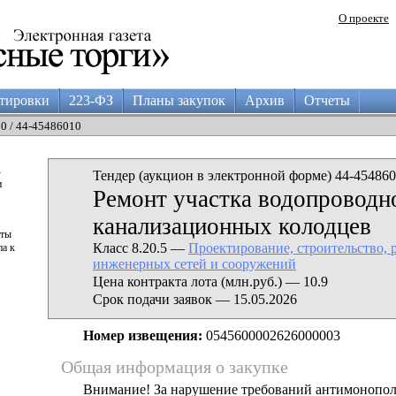
О проекте
тировки
223-ФЗ
Планы закупок
Архив
Отчеты
30 / 44-45486010
а
Тендер (аукцион в электронной форме) 44-454860
и
Ремонт участка водопроводно
канализационных колодцев
аты
Класс 8.20.5 —
Проектирование, строительство,
па к
инженерных сетей и сооружений
Цена контракта лота (млн.руб.) — 10.9
Срок подачи заявок — 15.05.2026
Номер извещения:
0545600002626000003
Общая информация о закупке
Внимание! За нарушение требований антимонопо