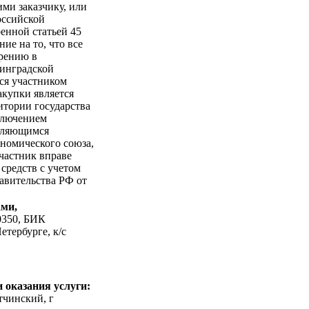
ми заказчику, или
оссийской
енной статьей 45
ие на то, что все
трению в
нинградской
ся участником
акупки является
итории государства
сключением
являющимся
ономического союза,
частник вправе
средств с учетом
авительства РФ от
ами,
0350, БИК
тербурге, к/c
 оказания услуги:
тчинский, г