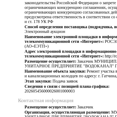
законодательства Российской Федерации о запрете 
ограничивающих конкуренцию соглашениях, осущ
ограничивающих конкуренцию согласованных дей
предусмотрена ответственность в соответствии со
и ст. 178 УК РФ
Способ определения поставщика (подрядчика, и
Электронный аукцион
Наименование электронной площадки в информ
телекоммуникационной сети «Интернет»:
РОСЭ
(АО«ЕЭТП»)
Адрес электронной площадки в информационно
телекоммуникационной сети «Интернет»:
http://r
Размещение осуществляет:
Заказчик МУНИЦИ
УНИТАРНОЕ ПРЕДПРИЯТИЕ "ВОДОКАНАЛ" Г
Наименование объекта закупки:
Ремонт участка 
и канализационных колодцев по адресу: г. Гатчина
Этап закупки:
Подача заявок
Сведения о связи с позицией плана-графика:
202605456000026001000003
Контактная информация
Размещение осуществляет:
Заказчик
Организация, осуществляющая размещение:
МУ
УНИТАРНОЕ ПРЕДПРИЯТИЕ "ВОДОКАНАЛ" Г