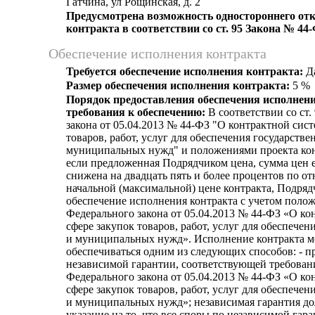
Гатчина, ул Рощинская, д. 2
Предусмотрена возможность одностороннего отк
контракта в соответствии со ст. 95 Закона № 44
Обеспечение исполнения контракта
Требуется обеспечение исполнения контракта:
Д
Размер обеспечения исполнения контракта:
5 %
Порядок предоставления обеспечения исполнени
требования к обеспечению:
В соответствии со ст.
закона от 05.04.2013 № 44-ФЗ "О контрактной сист
товаров, работ, услуг для обеспечения государстве
муниципальных нужд" и положениями проекта конт
если предложенная Подрядчиком цена, сумма цен 
снижена на двадцать пять и более процентов по о
начальной (максимальной) цене контракта, Подряд
обеспечение исполнения контракта с учетом полож
Федерального закона от 05.04.2013 № 44-ФЗ «О ко
сфере закупок товаров, работ, услуг для обеспече
и муниципальных нужд». Исполнение контракта 
обеспечиваться одним из следующих способов: - п
независимой гарантии, соответствующей требован
Федерального закона от 05.04.2013 № 44-ФЗ «О ко
сфере закупок товаров, работ, услуг для обеспече
и муниципальных нужд»; независимая гарантия д
указание на то, что все споры по независимой гар