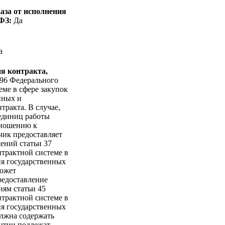
аза от исполнения
-ФЗ:
Да
а
я контракта,
 96 Федерального
еме в сфере закупок
нных и
ракта. В случае,
единиц работы
тношению к
чик предоставляет
ений статьи 37
нтрактной системе в
ния государственных
может
редоставление
иям статьи 45
нтрактной системе в
ния государственных
олжна содержать
антии подлежат