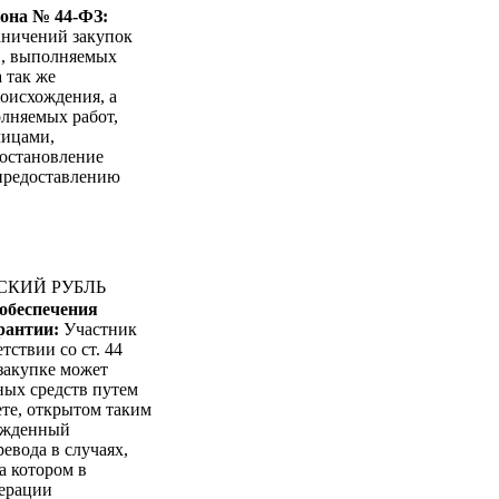
кона № 44-ФЗ:
аничений закупок
в, выполняемых
 так же
оисхождения, а
лняемых работ,
лицами,
Постановление
 предоставлению
ЙСКИЙ РУБЛЬ
 обеспечения
арантии:
Участник
тствии со ст. 44
 закупке может
ных средств путем
ете, открытом таким
ержденный
евода в случаях,
а котором в
дерации