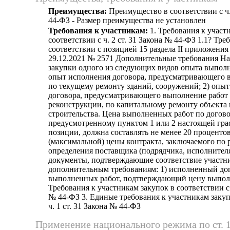
Преимущества:
Преимущество в соответствии с ч.
44-ФЗ - Размер преимущества не установлен
Требования к участникам:
1. Требования к участ
соответствии с ч. 2 ст. 31 Закона № 44-ФЗ 1.1? Тре
соответствии с позицией 15 раздела II приложени
29.12.2021 № 2571 Дополнительные требования На
закупки одного из следующих видов опыта выполн
опыт исполнения договора, предусматривающего 
по текущему ремонту зданий, сооружений; 2) опы
договора, предусматривающего выполнение работ 
реконструкции, по капитальному ремонту объекта
строительства. Цена выполненных работ по догово
предусмотренному пунктом 1 или 2 настоящей гр
позиции, должна составлять не менее 20 проценто
(максимальной) цены контракта, заключаемого по 
определения поставщика (подрядчика, исполнител
документы, подтверждающие соответствие участн
дополнительным требованиям: 1) исполненный дого
выполненных работ, подтверждающий цену выпол
Требования к участникам закупок в соответствии с ч
№ 44-ФЗ 3. Единые требования к участникам закуп
ч. 1 ст. 31 Закона № 44-ФЗ
Применение национального режима по ст. 