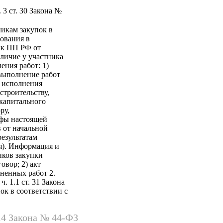
 3 ст. 30 Закона №
никам закупок в
бования в
я к ПП РФ от
личие у участника
ения работ: 1)
выполнение работ
т исполнения
строительству,
 капитального
ру,
афы настоящей
в от начальной
результатам
я). Информация и
иков закупки
вор; 2) акт
ненных работ 2.
. 1.1 ст. 31 Закона
ок в соответствии с
14 Закона № 44-ФЗ