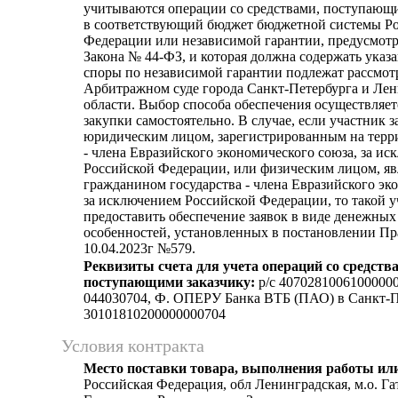
учитываются операции со средствами, поступающи
в соответствующий бюджет бюджетной системы Р
Федерации или независимой гарантии, предусмотр
Закона № 44-ФЗ, и которая должна содержать указан
споры по независимой гарантии подлежат рассмо
Арбитражном суде города Санкт-Петербурга и Ле
области. Выбор способа обеспечения осуществляет
закупки самостоятельно. В случае, если участник з
юридическим лицом, зарегистрированным на терр
- члена Евразийского экономического союза, за и
Российской Федерации, или физическим лицом, 
гражданином государства - члена Евразийского эк
за исключением Российской Федерации, то такой у
предоставить обеспечение заявок в виде денежных 
особенностей, установленных в постановлении Пр
10.04.2023г №579.
Реквизиты счета для учета операций со средств
поступающими заказчику:
p/c 4070281006100000
044030704, Ф. ОПЕРУ Банка ВТБ (ПАО) в Санкт-Пе
30101810200000000704
Условия контракта
Место поставки товара, выполнения работы или
Российская Федерация, обл Ленинградская, м.о. Га