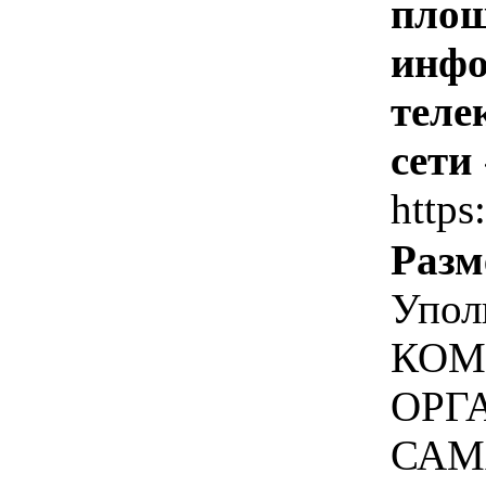
площ
инфо
теле
сети
https
Разм
Упол
КОМ
ОРГ
САМ