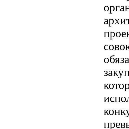
орга
архи
прое
сово
обяз
заку
кото
испо
конк
прев