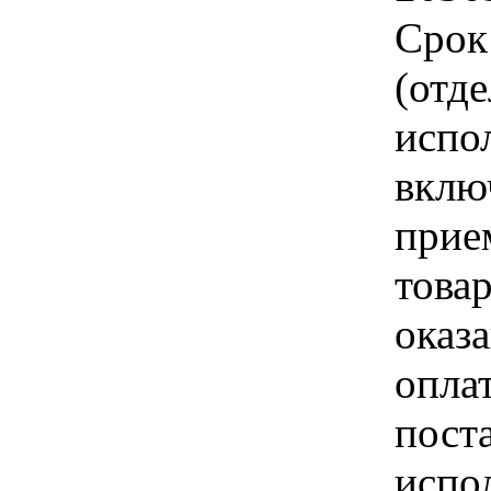
Срок
(отд
испо
вклю
прие
това
оказа
опла
пост
испо