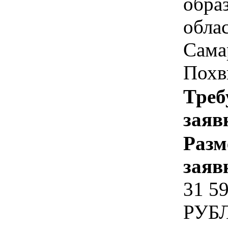
обра
облас
Самар
Похв
Треб
заяв
Разм
заяв
31 5
РУБ