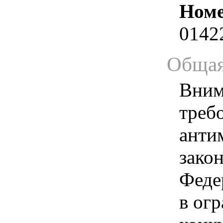
Номе
0142
Общая
Вним
треб
анти
зако
Феде
в ог