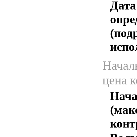
Дата
опре
(под
испо
Начал
цена 
Нача
(мак
конт