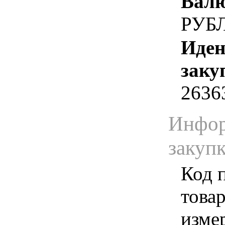
Валю
РУБ
Иден
заку
2636
Инфор
закуп
Код 
товар
изме