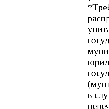
*Тре
расп
унит
госу
муни
юрид
госу
(мун
в слу
переч