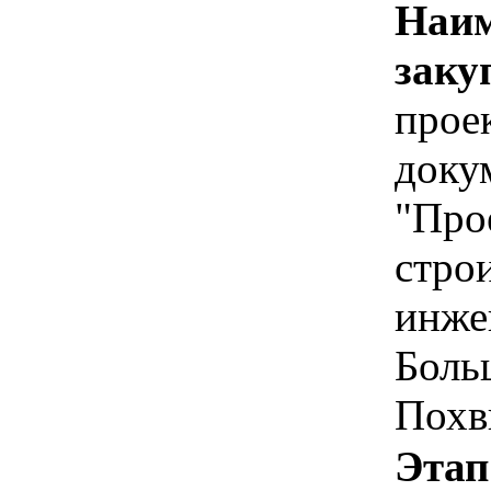
Наим
заку
прое
доку
"Про
стро
инже
Боль
Похв
Этап