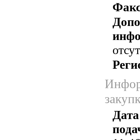
Факс
Допо
инфо
отсут
Реги
Инфор
закуп
Дата
пода