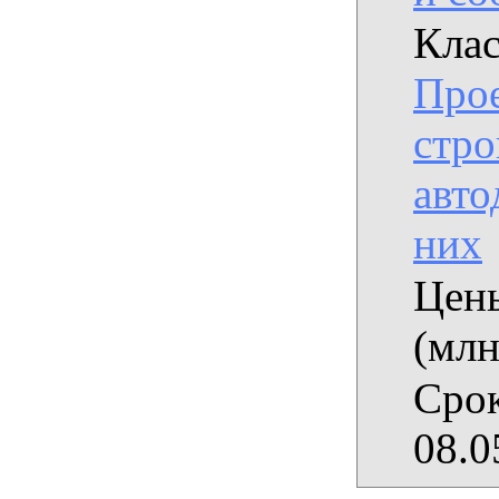
Клас
Прое
стро
авто
них
Цены
(млн
Срок
08.0