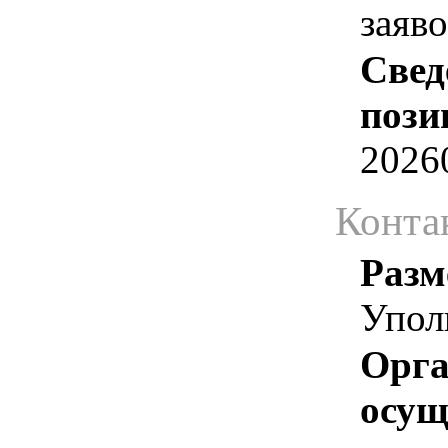
заяв
Свед
пози
2026
Конта
Разм
Упол
Орга
осу