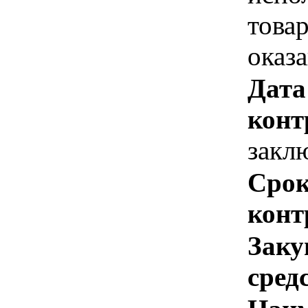
това
оказ
Дата
конт
закл
Срок
конт
Заку
сред