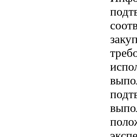
подт
соот
заку
треб
испо
выпо
подт
выпо
поло
эксп