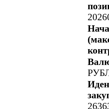
пози
2026
Нача
(мак
конт
Валю
РУБ
Иден
заку
2636