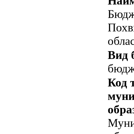
Наим
Бюдж
Похв
обла
Вид 
бюдж
Код 
муни
обра
Муни