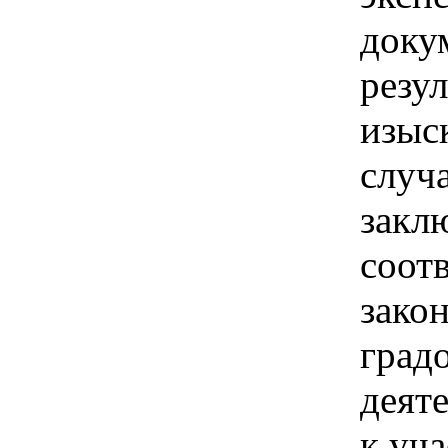
доку
резу
изыс
случа
закл
соотв
зако
град
деят
к уч