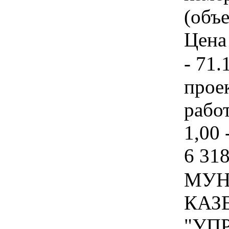
(объе
Цена 
- 71.
прое
работ
1,00 
6 318
МУН
КАЗ
"УП