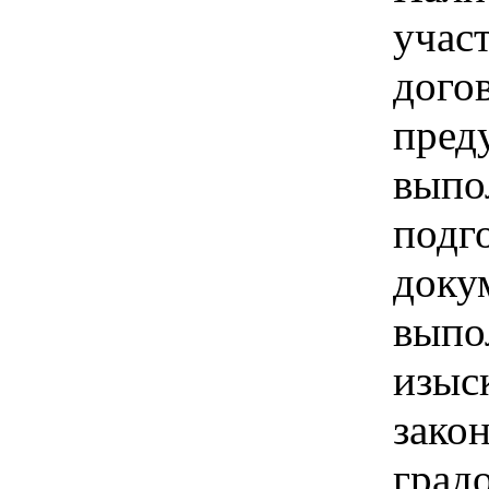
учас
дого
пред
выпо
подг
доку
выпо
изыс
зако
град