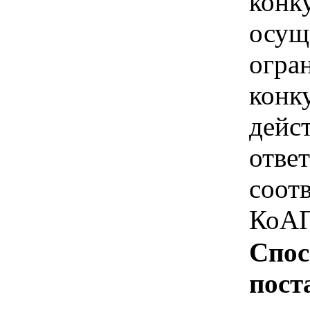
конк
осущ
огра
конк
дейс
отве
соотв
КоАП
Спос
пост