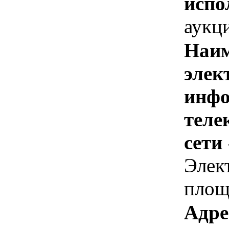
испо
аукц
Наим
элек
инфо
теле
сети
Элек
площ
Адре