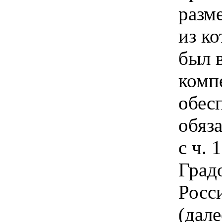
разме
из к
был 
комп
обес
обяза
с ч. 
Град
Росс
(дале