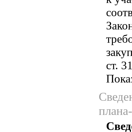
соотв
Зако
треб
закуп
ст. 
Показ
Сведен
плана
Свед