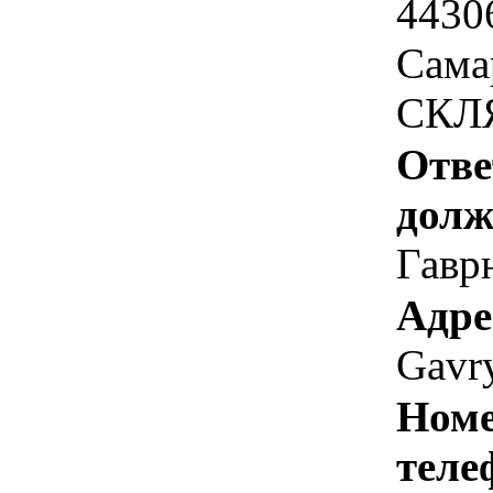
4430
Сама
СКЛ
Отве
долж
Гавр
Адре
Gavr
Номе
теле