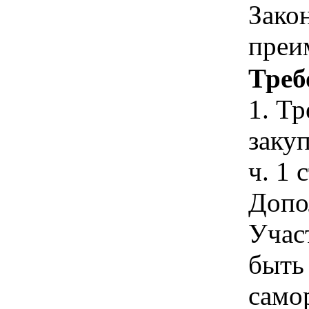
Зако
преи
Треб
1. Т
закуп
ч. 1 
Допо
Учас
быть
само