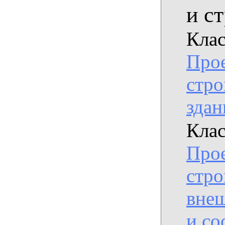
и с
Клас
Прое
стро
здан
Клас
Прое
стро
вне
и с