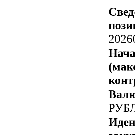
Свед
пози
2026
Нача
(мак
конт
Валю
РУБ
Иден