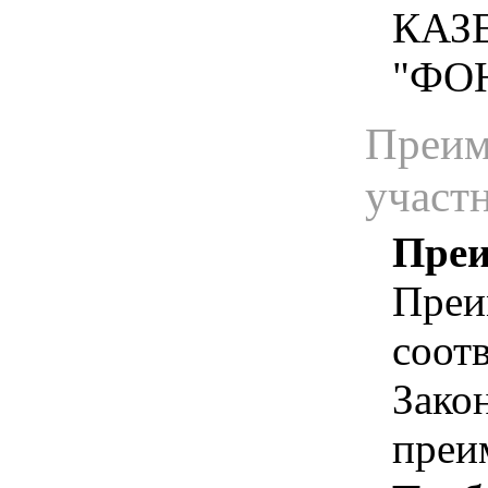
КАЗ
"ФО
Преим
участ
Преи
Преи
соотв
Зако
преи