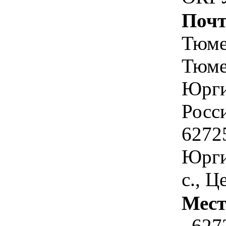
Почт
Тюме
Тюме
Юрги
Росс
6272
Юрги
с., Ц
Мест
, 627