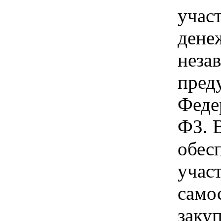
учас
дене
неза
пред
Феде
ФЗ. 
обес
учас
само
заку