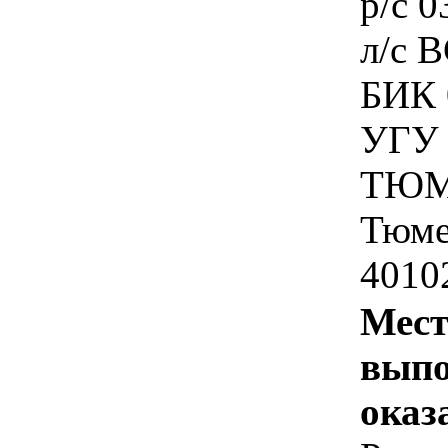
p/c 
л/c 
БИК 
УГУ 
ТЮМ
Тюме
4010
Мест
выпо
оказ