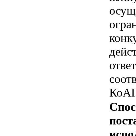
осущ
огра
конк
дейс
отве
соотв
КоАП
Спос
пост
испо