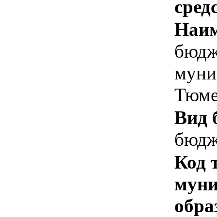
сред
Наим
бюдж
муни
Тюме
Вид 
бюдж
Код 
муни
обра