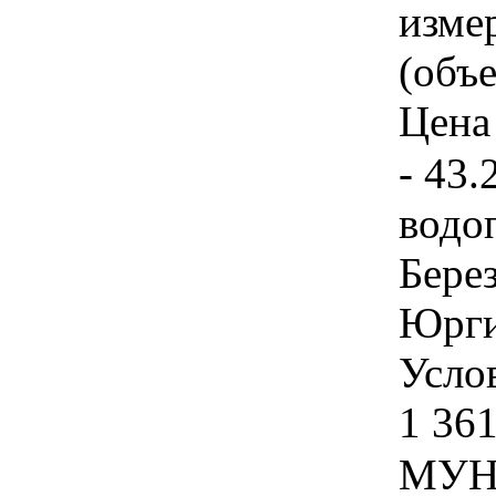
изме
(объе
Цена 
- 43.
водо
Берез
Юрги
Услов
1 361
МУН