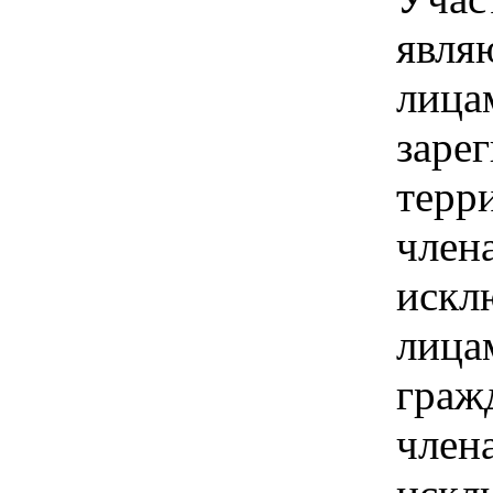
явля
лица
заре
терри
член
искл
лица
граж
член