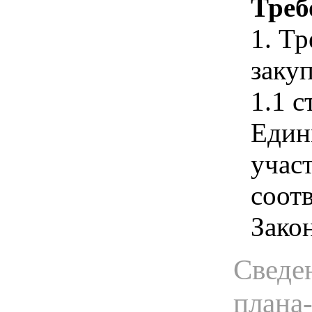
Треб
1. Т
закуп
1.1 с
Един
учас
соотв
Зако
Сведен
плана