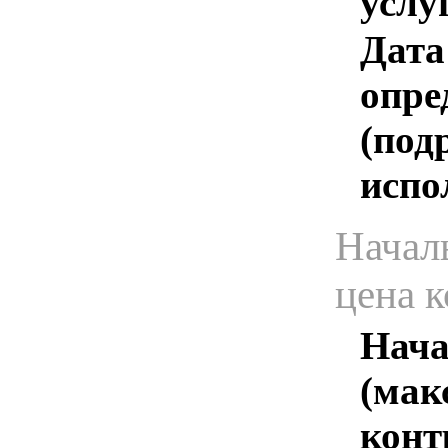
услу
Дата
опре
(под
испо
Начал
цена 
Нача
(мак
конт