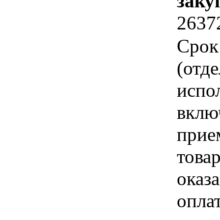
заку
2637
Срок
(отд
испо
вклю
прие
това
оказа
опла