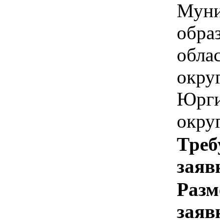
Муни
обра
обла
окру
Юрги
окру
Треб
заяв
Разм
заяв