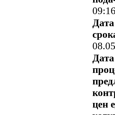
09:1
Дата
срок
08.0
Дата
проц
пред
конт
цен 