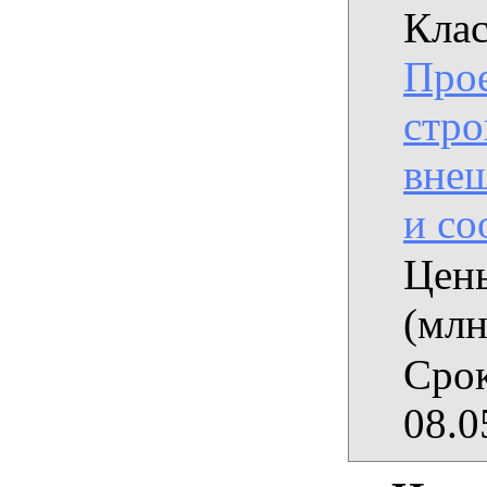
Клас
Прое
стро
вне
и с
Цены
(млн
Срок
08.0