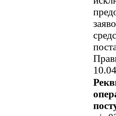
искл
пред
заяв
средс
пост
Прав
10.0
Рекв
опер
пост