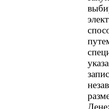
выби
элек
спос
путе
спец
указ
запис
неза
разм
Дене