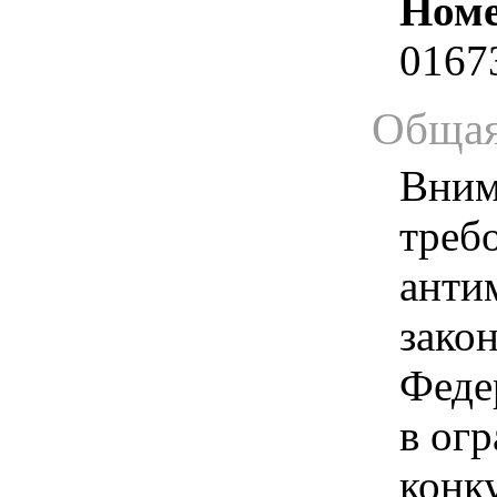
Номе
0167
Общая
Вним
треб
анти
зако
Феде
в ог
конк