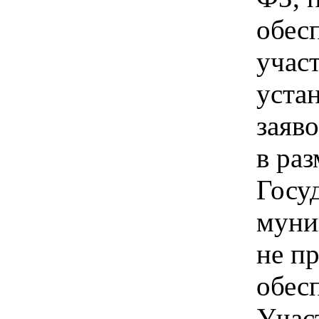
обес
участ
уста
заяво
в ра
Госу
муни
не п
обесп
Учас