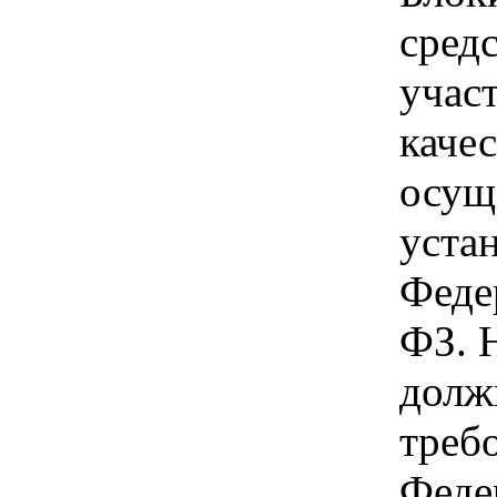
сред
учас
качес
осущ
устан
Феде
ФЗ. 
долж
требо
Феде