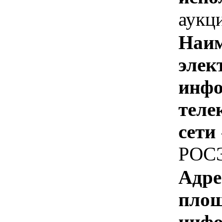
аукц
Наим
элек
инфо
теле
сети
РОС
Адре
площ
инфо