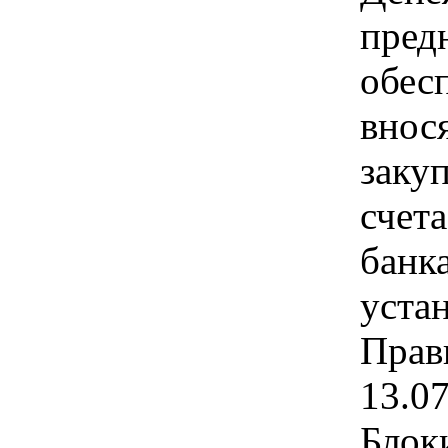
пред
обес
внос
заку
счет
банк
уста
Прав
13.0
Блок