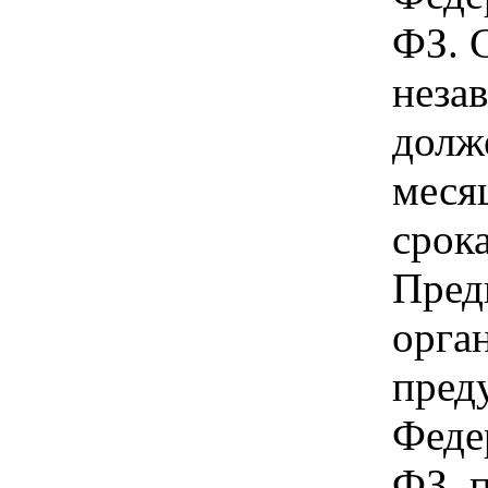
ФЗ. 
неза
долж
меся
срока
Пред
орга
пред
Феде
ФЗ, 