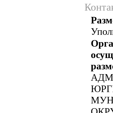
Конта
Разм
Упол
Орга
осу
разм
АДМ
ЮРГ
МУН
ОКР