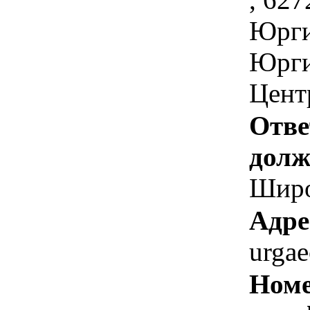
Юрги
Юрги
Цент
Отве
долж
Широ
Адре
urga
Номе