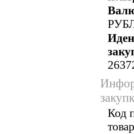
Валю
РУБ
Иден
заку
2637
Инфор
закуп
Код 
товар