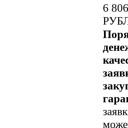
6 80
РУБ
Поря
дене
каче
заяв
заку
гара
заявк
може