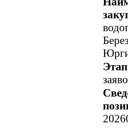
Наим
заку
водо
Берез
Юрги
Этап
заяв
Свед
пози
2026