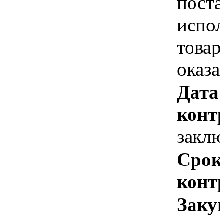
пост
испо
това
оказ
Дата
конт
закл
Срок
конт
Заку