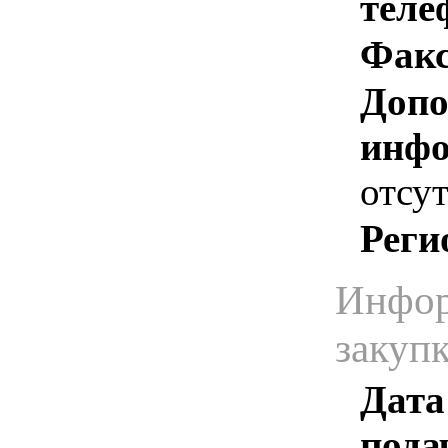
теле
Факс
Допо
инфо
отсут
Реги
Инфор
закуп
Дата
пода