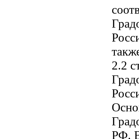
соотв
Град
Росс
также
2.2 с
Град
Росс
Основ
Град
РФ. 