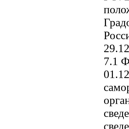
поло
Град
Росс
29.12
7.1 Ф
01.1
само
орга
свед
свед