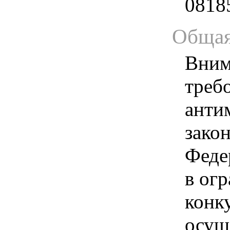
0818
Общая
Вним
треб
анти
зако
Феде
в ог
конк
осущ