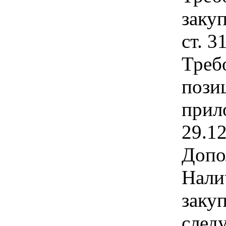
закуп
ст. 3
Треб
позиц
прил
29.1
Допо
Нали
заку
след