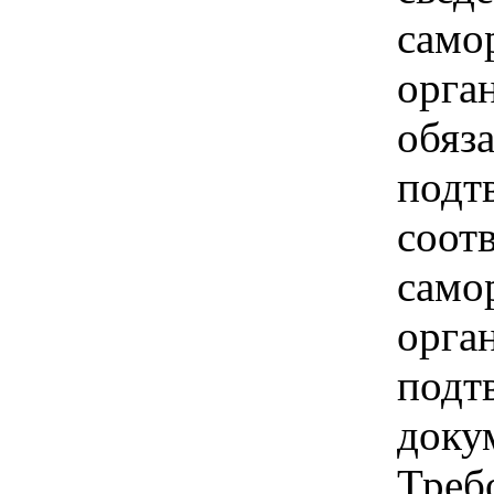
само
орга
обяза
подт
соот
само
орга
подт
докум
Треб