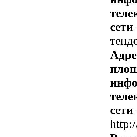
теле
сети
тенд
Адре
площ
инфо
теле
сети
http: