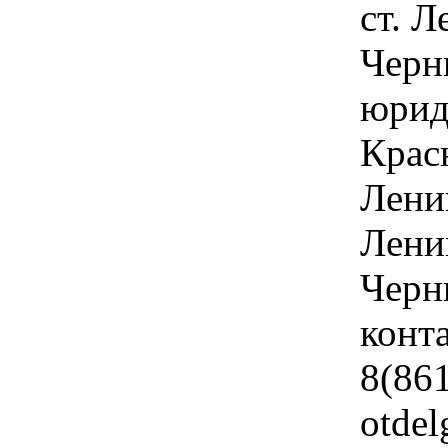
ст. Л
Черн
юрид
Крас
Лени
Ленин
Черн
конт
8(861
otdel