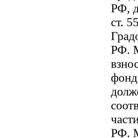
РФ, 
ст. 5
Град
РФ. 
взно
фонд
долж
соот
части
РФ. 