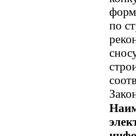
форм
по ст
рекон
сносу
строи
соотв
Зако
Наим
элек
инфо