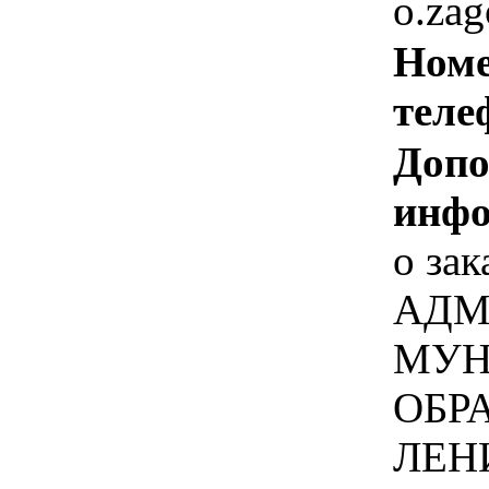
o.za
Номе
теле
Допо
инфо
о зак
АДМ
МУН
ОБР
ЛЕН