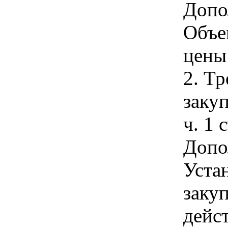
Допо
Объе
цены
2. Т
закуп
ч. 1 
Допо
Уста
заку
дейс