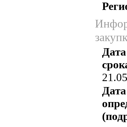
Реги
Инфор
закуп
Дата
срок
21.0
Дата
опре
(под