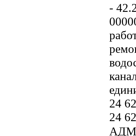
- 42.
0000
рабо
ремо
водо
кана
едини
24 62
24 6
АДМ