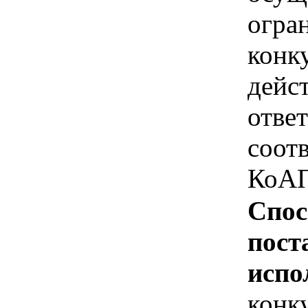
огра
конк
дейс
отве
соотв
КоАП
Спос
пост
испо
конк