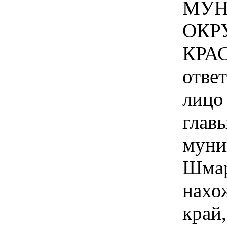
МУН
ОКР
КРА
отве
лицо 
глав
муни
Шмар
нахо
край