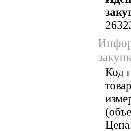
заку
2632
Инфор
закуп
Код 
товар
изме
(объе
Цена 