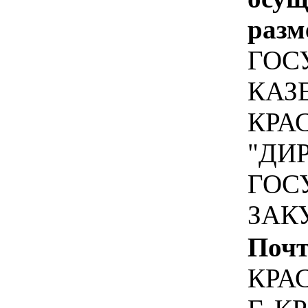
разм
ГОС
КАЗ
КРА
"ДИ
ГОС
ЗАК
Почт
КРА