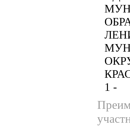
МУН
ОБР
ЛЕН
МУН
ОКР
КРА
1 -
Преим
участ