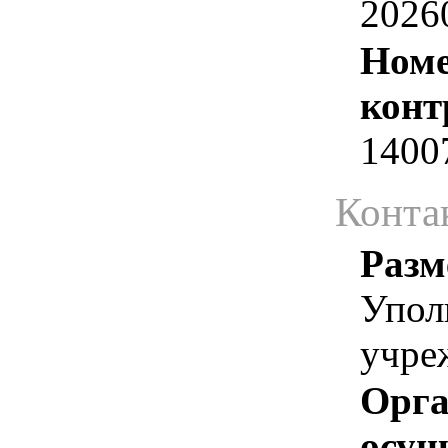
2026
Номе
конт
1400
Конта
Разм
Упол
учре
Орга
осу