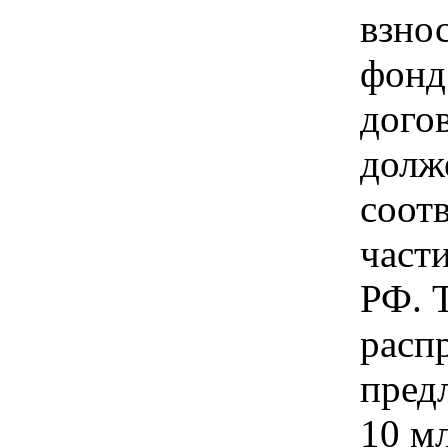
взно
фонд
дого
долж
соот
части
РФ. 
расп
пред
10 мл