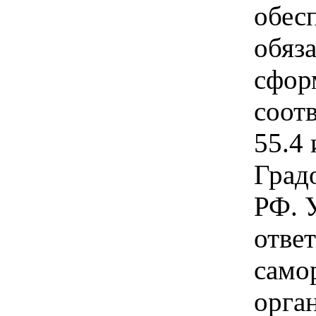
обес
обяза
сфор
соот
55.4 
Град
РФ. 
отве
само
орга