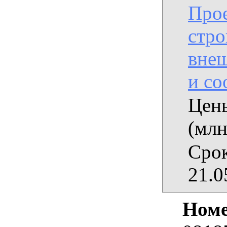
Прое
стро
вне
и с
Цены
(млн
Срок
21.0
Номе