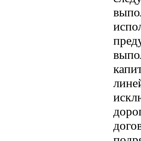
выпо
испо
пред
выпо
капи
линей
искл
доро
дого
подр