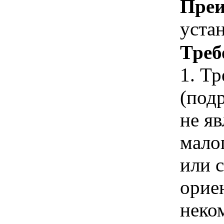
Преи
уста
Треб
1. Т
(под
не я
мало
или 
орие
неко