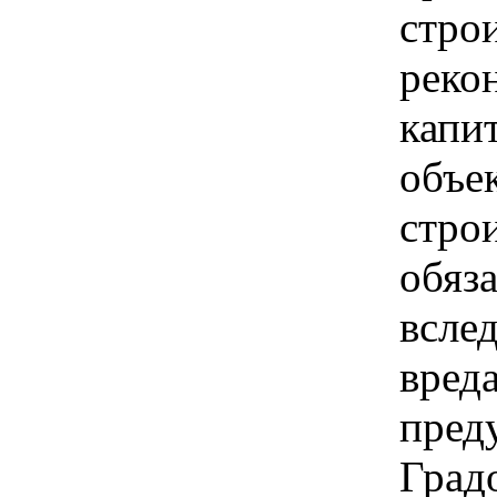
строи
реко
капи
объе
стро
обяз
всле
вреда
пред
Град