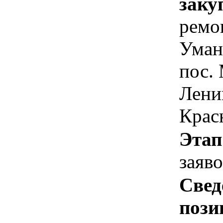
заку
ремо
Уманс
пос.
Лени
Крас
Этап
заяв
Свед
пози