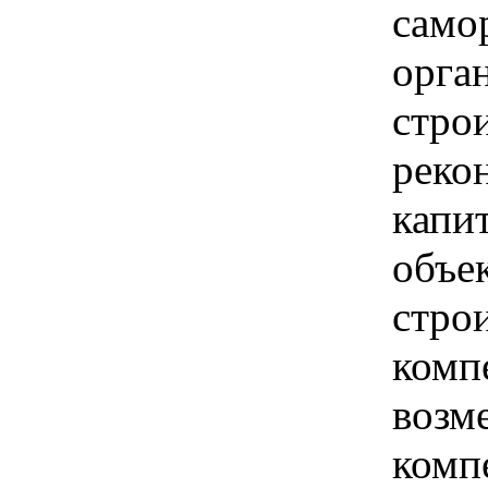
само
орга
строи
реко
капи
объе
стро
комп
возм
комп