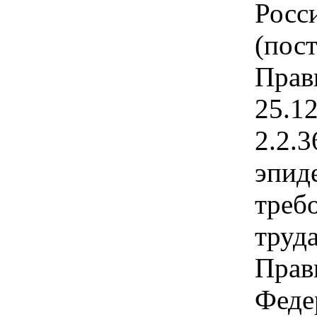
Росс
(пос
Прав
25.12
2.2.
эпид
треб
труд
Прав
Феде