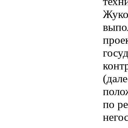
техн
Жуко
выпо
прое
госу
конт
(дале
поло
по р
него