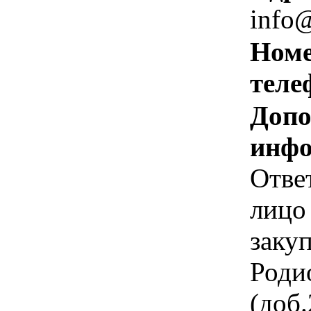
info@
Номе
теле
Допо
инфо
Отве
лицо
заку
Роди
(доб