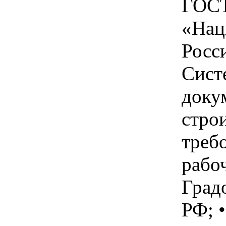
ГОСТ
«Нац
Росс
Сист
доку
стро
треб
рабо
Град
РФ; 