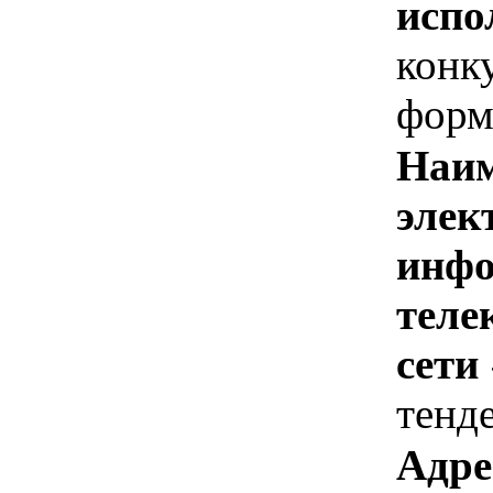
испо
конк
форм
Наим
элек
инфо
теле
сети
тенд
Адре