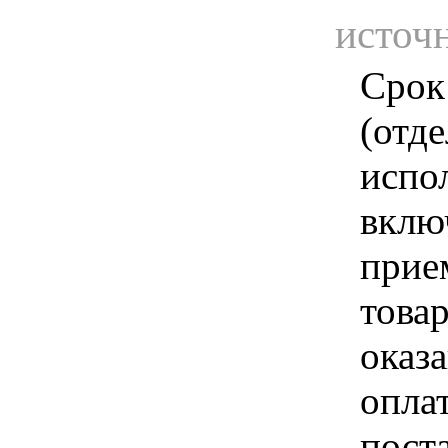
источ
Срок
(отд
испо
вклю
прие
това
оказа
опла
пост