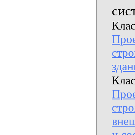
сис
Клас
Прое
стро
здан
Клас
Прое
стро
вне
и с