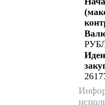
Нача
(мак
конт
Валю
РУБ
Иден
заку
2617
Инфор
испол