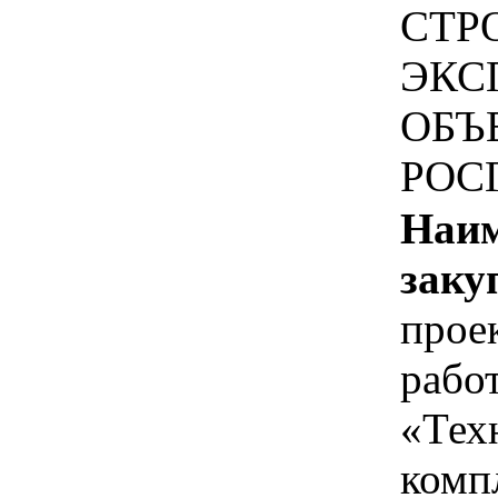
СТР
ЭКС
ОБЪ
РОС
Наим
заку
прое
работ
«Тех
комп