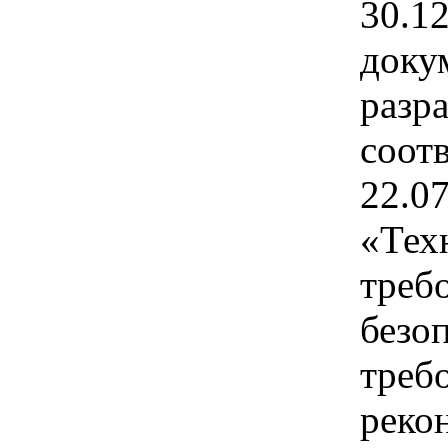
30.12
доку
разр
соот
22.0
«Тех
треб
безо
требо
реко