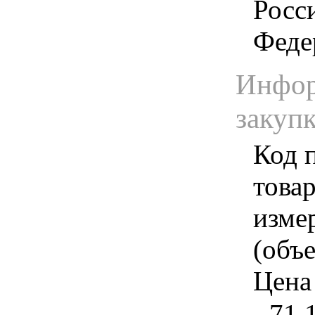
Росс
Феде
Инфор
закуп
Код 
товар
изме
(объе
Цена 
- 71.