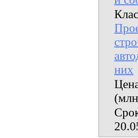
Клас
Прое
стро
авто
них
Цена
(млн
Срок
20.0