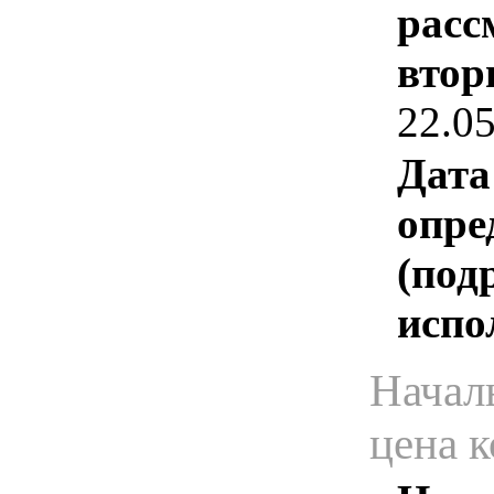
расс
втор
22.0
Дата
опре
(под
испо
Начал
цена 