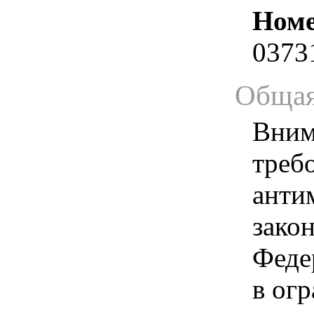
Номе
0373
Общая
Вним
треб
анти
зако
Феде
в ог