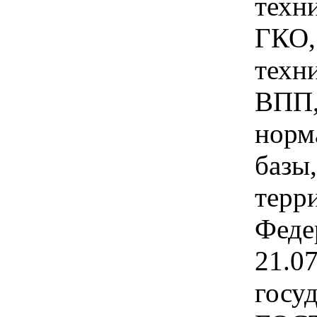
техн
ГКО,
техн
ВПП,
норм
базы
терр
Феде
21.0
госуд