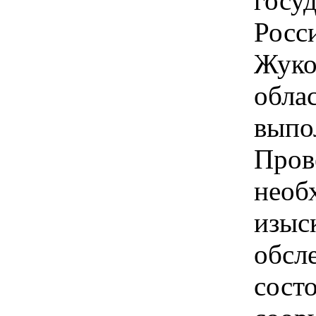
госу
Росс
Жуко
обла
выпо
Пров
необ
изыс
обсл
сост