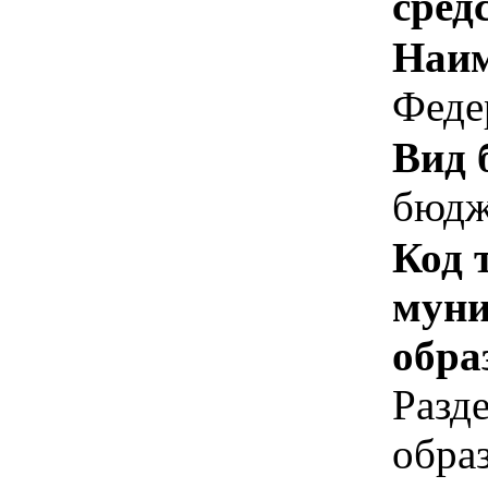
сред
Наим
Феде
Вид 
бюдж
Код 
муни
обра
Разд
обра