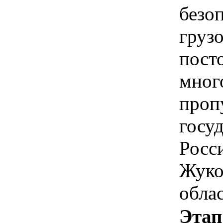
безо
груз
пост
мног
проп
госу
Росс
Жуко
обла
Этап