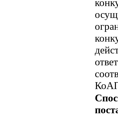
конк
осущ
огра
конк
дейс
отве
соотв
КоАП
Спос
пост