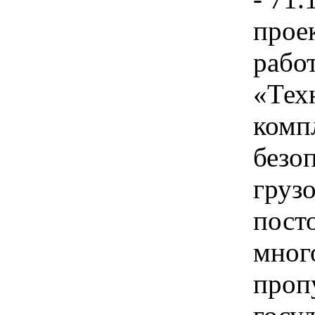
прое
работ
«Тех
комп
безо
груз
пост
мног
проп