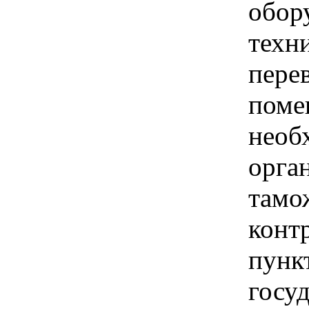
обор
техн
пере
поме
необ
орга
тамо
конт
пунк
госу