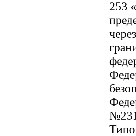
253 
пред
чере
гран
феде
Феде
безо
Федер
№231
Типо