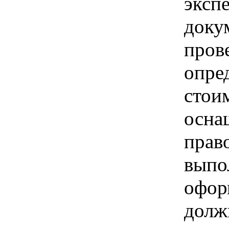
эксп
доку
пров
опре
стои
осна
прав
выпо
офор
долж