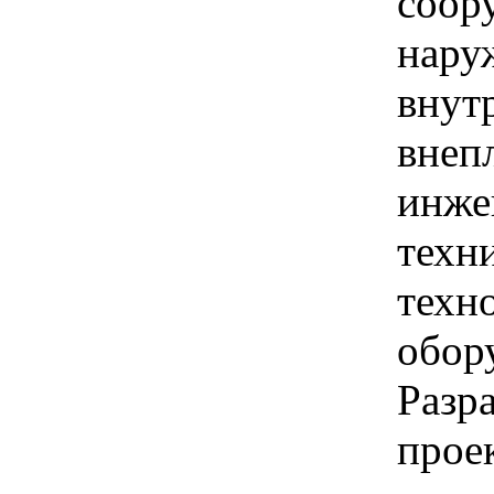
соор
нару
внут
внеп
инже
техн
техн
обору
Разр
прое