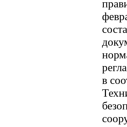
прав
февр
сост
доку
норм
регл
в соо
Техн
безо
соор