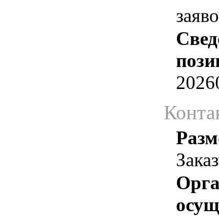
заяв
Свед
пози
2026
Конта
Разм
Зака
Орга
осу