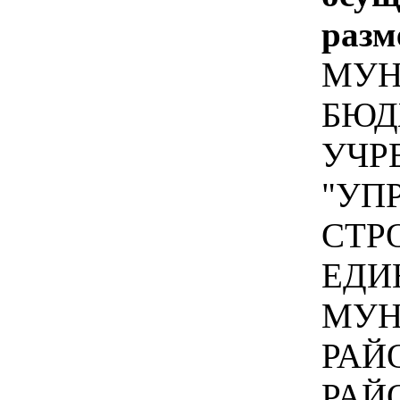
разм
МУН
БЮД
УЧР
"УП
СТР
ЕДИ
МУН
РАЙ
РАЙ