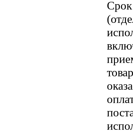
Срок
(отд
испо
вклю
прие
това
оказа
опла
пост
испо