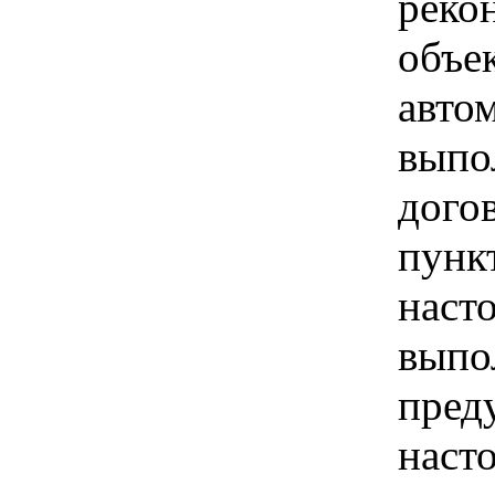
реко
объе
авто
выпо
дого
пунк
наст
выпо
пред
наст