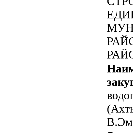
СТР
ЕДИ
МУН
РАЙ
РАЙ
Наим
заку
водо
(Ахт
В.Эм