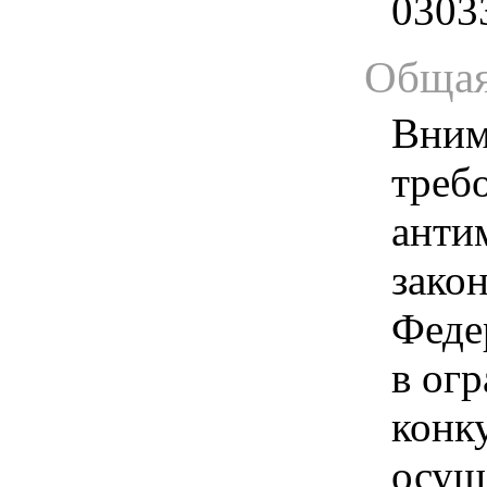
0303
Общая
Вним
треб
анти
зако
Феде
в ог
конк
осущ