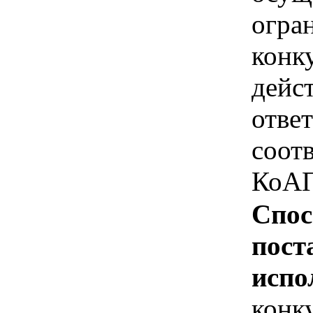
огра
конк
дейс
отве
соотв
КоАП
Спос
пост
испо
конк