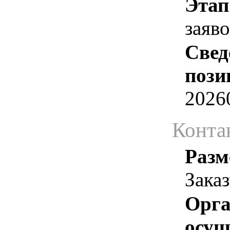
Этап
заяв
Свед
пози
2026
Конта
Разм
Зака
Орга
осу