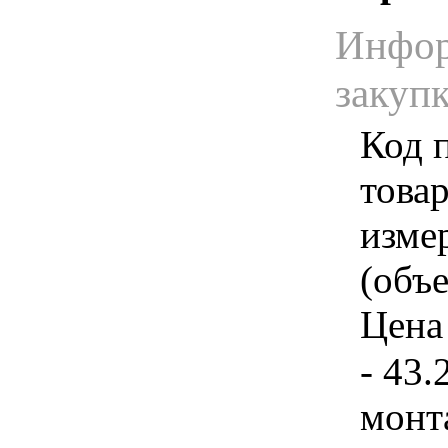
Инфор
закуп
Код 
товар
изме
(объе
Цена 
- 43.
монт