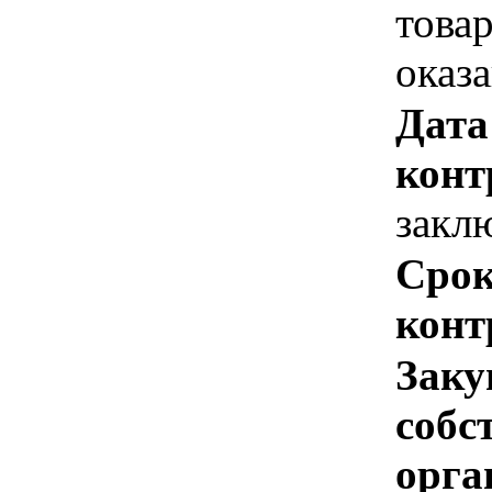
това
оказ
Дата
конт
закл
Срок
конт
Заку
собс
орга