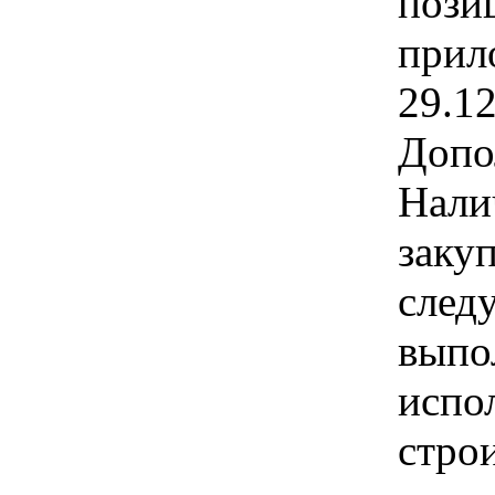
позиц
прил
29.1
Допо
Нали
заку
след
выпо
испо
стро