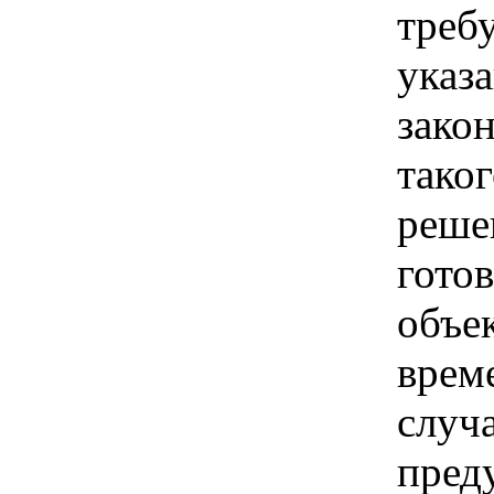
треб
указ
зако
тако
реше
гото
объе
врем
случ
пред