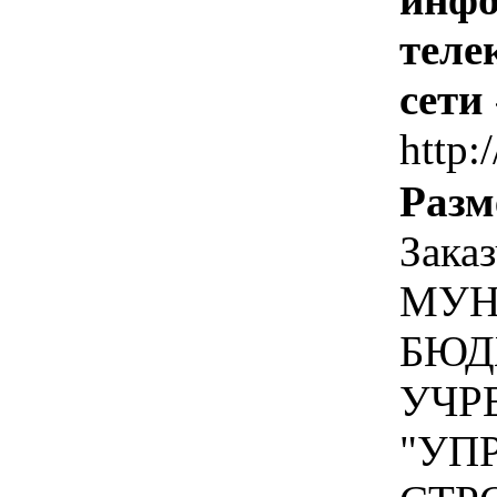
теле
сети
http:/
Разм
Зака
МУН
БЮД
УЧР
"УП