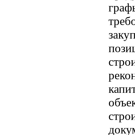
граф
треб
заку
позиц
стро
реко
капи
объе
стро
доку