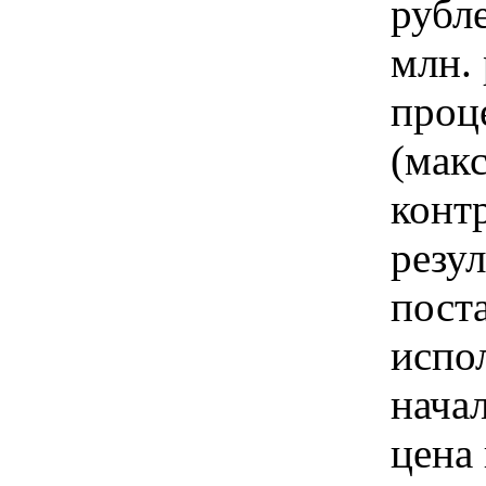
рубл
млн. 
проц
(мак
конт
резу
пост
испо
нача
цена 