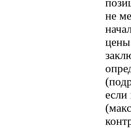
пози
не м
нача
цены
закл
опре
(под
если
(мак
конт