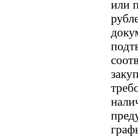
или 
рубл
доку
подт
соот
заку
треб
нали
пред
граф