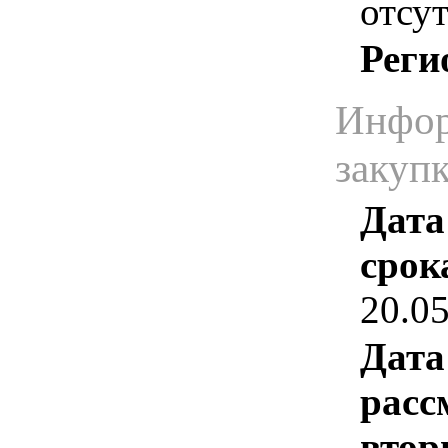
отсут
Реги
Инфор
закуп
Дата
срок
20.0
Дата
расс
втор