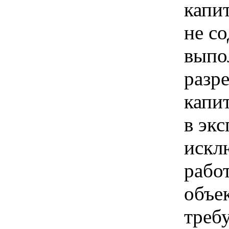
капи
не с
выпо
разр
капи
в экс
искл
рабо
объе
требу