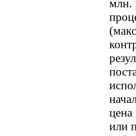
млн. 
проц
(мак
конт
резу
пост
испо
нача
цена 
или 