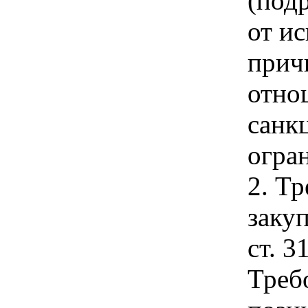
(под
от и
прич
отно
санк
огра
2. Т
закуп
ст. 3
Треб