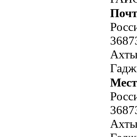
Почт
Росс
36873
Ахты
Гадж
Мест
Росс
36873
Ахты