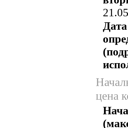
21.0
Дата
опре
(под
испо
Начал
цена 
Нача
(мак