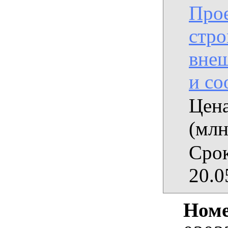
Прое
стро
вне
и с
Цена
(млн
Срок
20.0
Номе