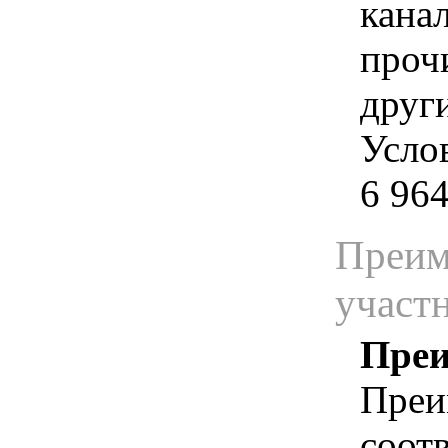
кана
проч
друг
Услов
6 964
Преим
участ
Преи
Преи
соотв