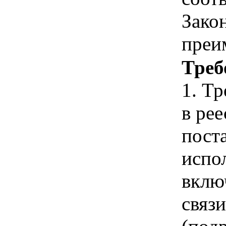
Зако
преи
Треб
1. Т
в ре
пост
испо
вклю
связ