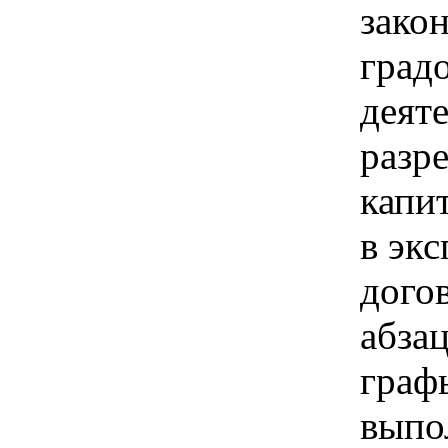
зако
град
деят
разр
капи
в эк
дого
абза
граф
выпо