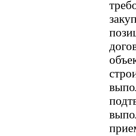
треб
заку
пози
догов
объе
строи
выпо
подт
выпо
прие