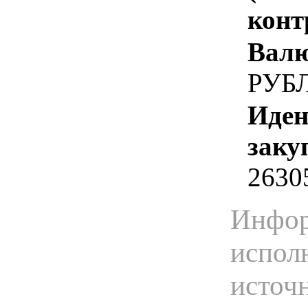
конт
Валю
РУБ
Иден
заку
2630
Инфор
испол
источ