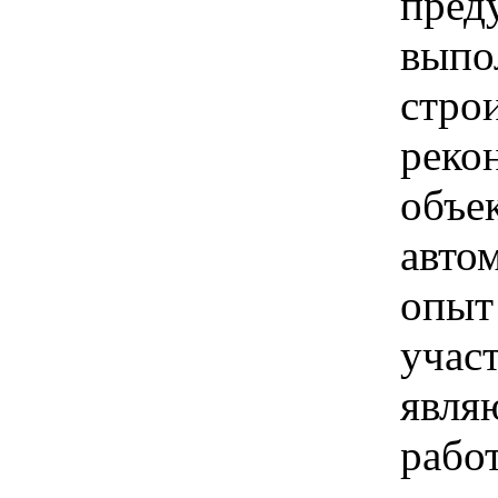
пред
выпо
строи
реко
объе
авто
опыт
учас
явля
работ