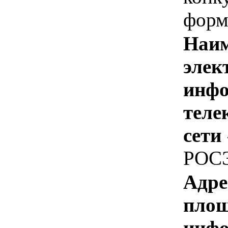
форм
Наим
элек
инфо
теле
сети
РОС
Адре
площ
инфо