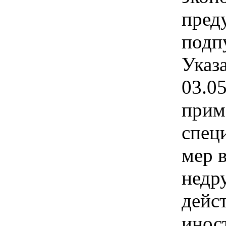
пред
подп
Указ
03.0
прим
спец
мер в
недр
дейс
инос