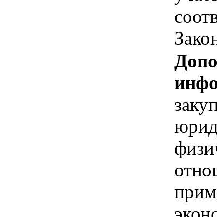
соотв
Зако
Допо
инфо
заку
юрид
физи
отно
прим
экон