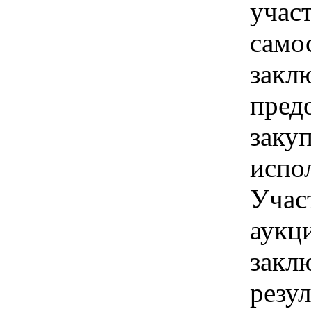
учас
само
закл
пред
заку
испо
Учас
аукц
закл
резу