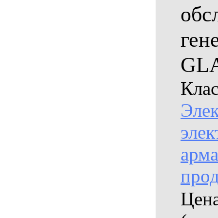
обс
ген
GL
Клас
Эле
элек
арма
про
Цена