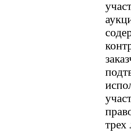
учас
аукц
соде
конт
заказ
подт
испо
участ
прав
трех 