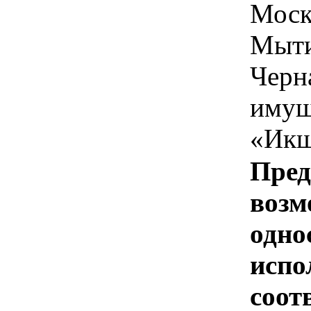
Моск
Мыти
Черн
имущ
«Ик
Пред
возм
одно
испо
соотв