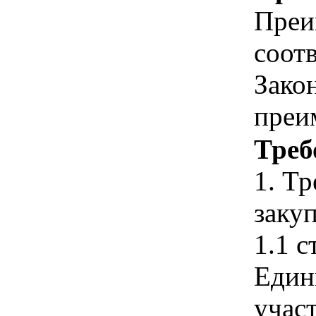
Преи
соотв
Зако
преи
Треб
1. Т
закуп
1.1 с
Един
учас