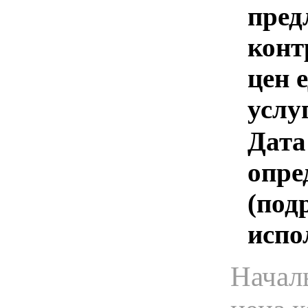
пред
конт
цен 
услу
Дата
опре
(под
испо
Начал