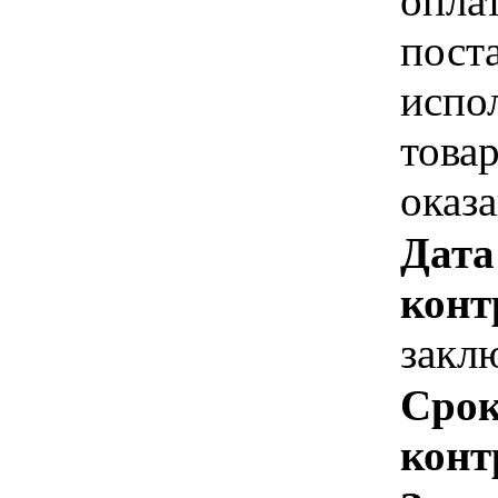
опла
пост
испо
това
оказ
Дата
конт
закл
Срок
конт