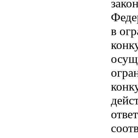
зако
Феде
в ог
конк
осущ
огра
конк
дейс
отве
соотв