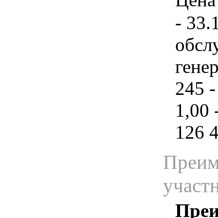
- 33.
обсл
гене
245 -
1,00 
126 
Преим
участ
Преи