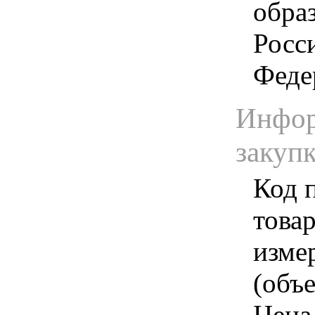
обра
Росс
Феде
Инфор
закуп
Код 
товар
изме
(объе
Цена 