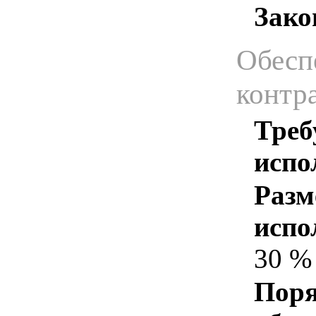
Зако
Обесп
контр
Треб
испо
Разм
испо
30 %
Поря