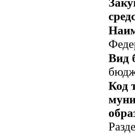
Заку
сред
Наим
Феде
Вид 
бюдж
Код 
муни
обра
Разд