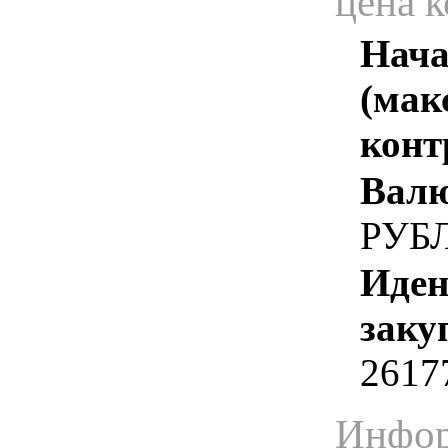
цена 
Нача
(мак
конт
Валю
РУБ
Иден
заку
2617
Инфор