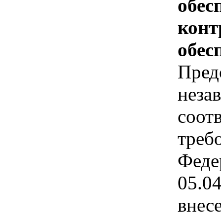
обес
конт
обес
Пред
неза
соот
требо
Феде
05.0
внес