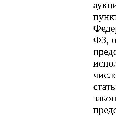
аукци
пункт
Феде
ФЗ, 
пред
испо
числ
стат
зако
пред