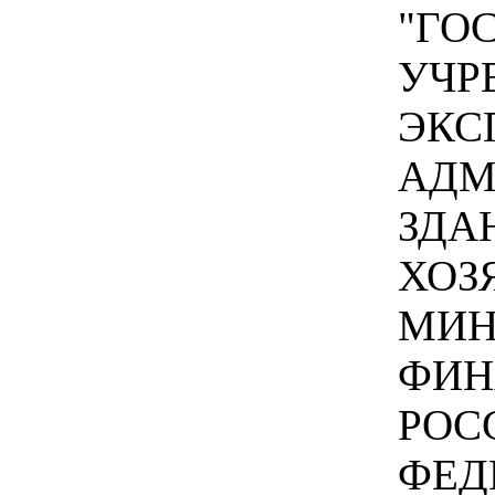
"ГО
УЧР
ЭКС
АДМ
ЗДА
ХОЗ
МИН
ФИН
РОС
ФЕД