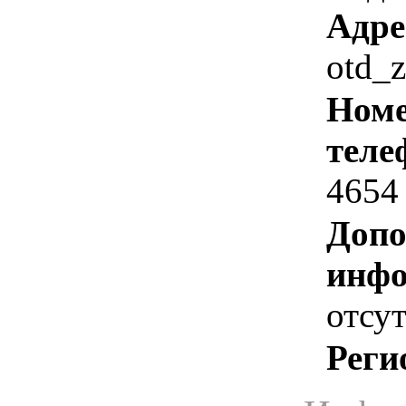
Адре
otd_
Номе
теле
4654
Допо
инфо
отсут
Реги