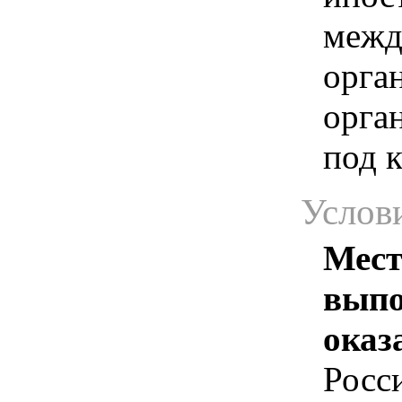
межд
орга
орга
под 
Услов
Мест
выпо
оказ
Росс