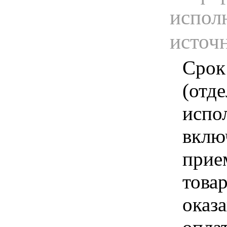
испол
источ
Срок
(отд
испо
вклю
прие
това
оказа