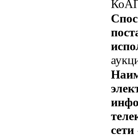
КоАП
Спос
пост
испо
аукц
Наим
элек
инфо
теле
сети