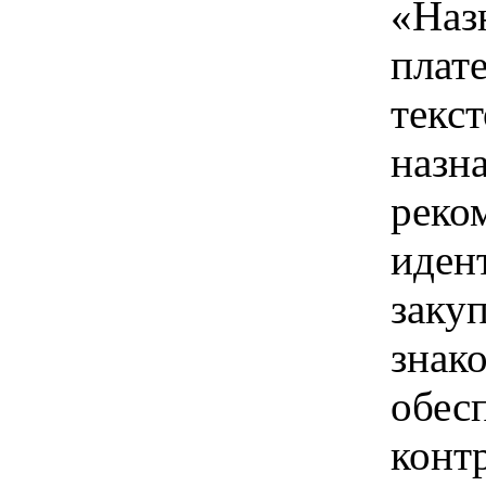
«Наз
плат
текс
назн
реко
иден
заку
знако
обес
конт