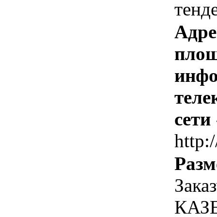
тенд
Адре
площ
инфо
теле
сети
http:
Разм
Зака
КАЗ