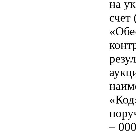
на у
счет 
«Обе
конт
резу
аукц
наим
«Код
пору
– 000