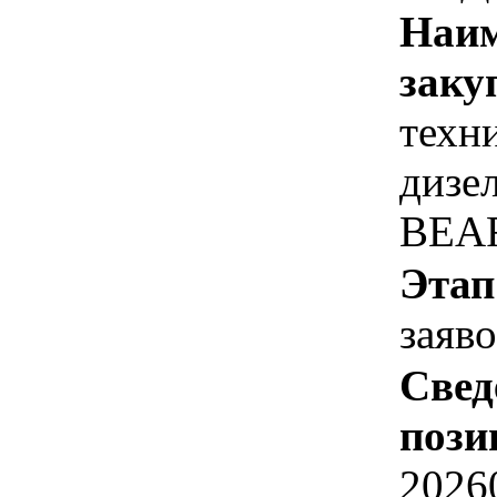
Наим
заку
техн
дизел
BEA
Этап
заяв
Свед
пози
2026