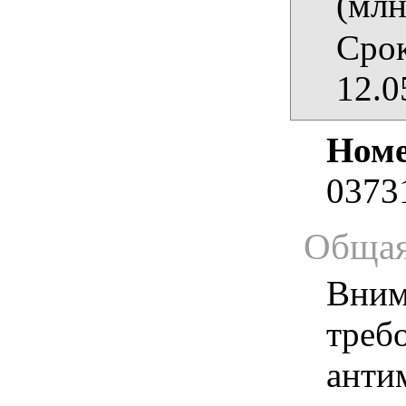
(млн
Срок
12.0
Номе
0373
Общая
Вним
треб
анти