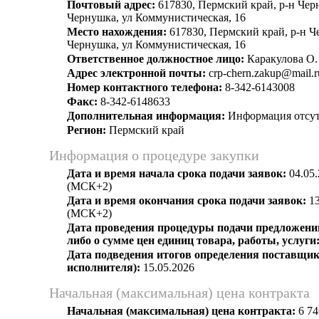
Почтовый адрес:
617830, Пермский край, р-н Чер
Чернушка, ул Коммунистическая, 16
Место нахождения:
617830, Пермский край, р-н Ч
Чернушка, ул Коммунистическая, 16
Ответственное должностное лицо:
Каракулова О.
Адрес электронной почты:
crp-chern.zakup@mail.r
Номер контактного телефона:
8-342-6143008
Факс:
8-342-6148633
Дополнительная информация:
Информация отсут
Регион:
Пермский край
Информация о процедуре закупки
Дата и время начала срока подачи заявок:
04.05.
(МСК+2)
Дата и время окончания срока подачи заявок:
13
(МСК+2)
Дата проведения процедуры подачи предложений
либо о сумме цен единиц товара, работы, услуги
Дата подведения итогов определения поставщик
исполнителя):
15.05.2026
Начальная (максимальная) цена контракта
Начальная (максимальная) цена контракта:
6 74