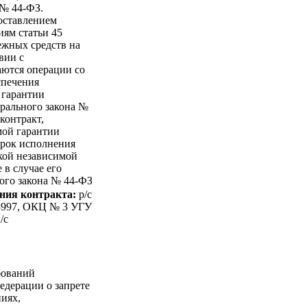
 № 44-ФЗ.
оставлением
иям статьи 45
ежных средств на
вии с
аются операции со
спечения
 гарантии
ерального закона №
контракт,
мой гарантии
рок исполнения
акой независимой
 в случае его
ного закона № 44-ФЗ
ния контракта:
p/c
73997, ОКЦ № 3 УГУ
/c
бований
едерации о запрете
иях,