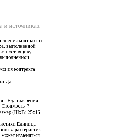
а и источниках
олнения контракта)
ара, выполненной
ком поставщику
, выполненной
чения контракта
и:
Да
и - Ед. измерения -
- Стоимость, ?
Размер (ШхВ) 25х16
ристики Единица
ению характеристик
е может изменяться