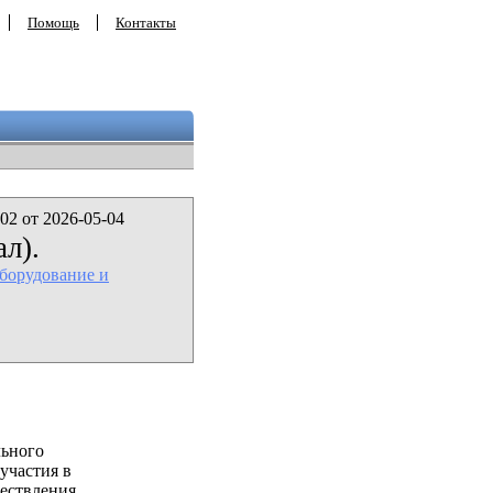
Помощь
Контакты
02 от 2026-05-04
л).
борудование и
льного
участия в
ествления