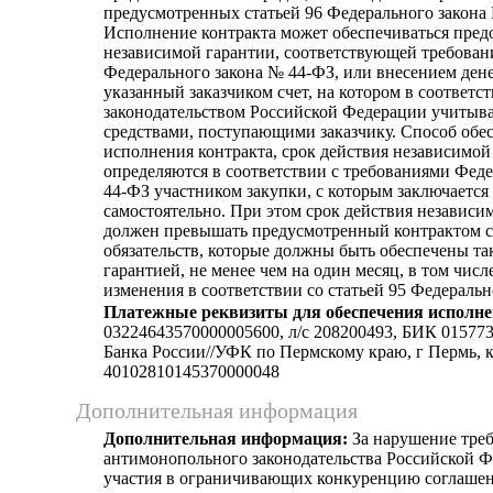
предусмотренных статьей 96 Федерального закона
Исполнение контракта может обеспечиваться пред
независимой гарантии, соответствующей требован
Федерального закона № 44-ФЗ, или внесением ден
указанный заказчиком счет, на котором в соответст
законодательством Российской Федерации учитыв
средствами, поступающими заказчику. Способ обе
исполнения контракта, срок действия независимой
определяются в соответствии с требованиями Фед
44-ФЗ участником закупки, с которым заключается 
самостоятельно. При этом срок действия независи
должен превышать предусмотренный контрактом с
обязательств, которые должны быть обеспечены т
гарантией, не менее чем на один месяц, в том числе
изменения в соответствии со статьей 95 Федераль
Платежные реквизиты для обеспечения исполне
03224643570000005600, л/c 208200493, БИК 0157
Банка России//УФК по Пермскому краю, г Пермь, к
40102810145370000048
Дополнительная информация
Дополнительная информация:
За нарушение тре
антимонопольного законодательства Российской Ф
участия в ограничивающих конкуренцию соглашен