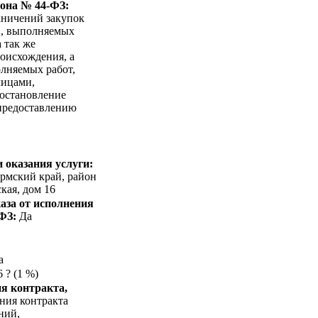
кона № 44-ФЗ:
аничений закупок
в, выполняемых
 так же
оисхождения, а
лняемых работ,
лицами,
Постановление
 предоставлению
 оказания услуги:
ермский край, район
кая, дом 16
аза от исполнения
-ФЗ:
Да
а
 ? (1 %)
я контракта,
ния контракта
ний,