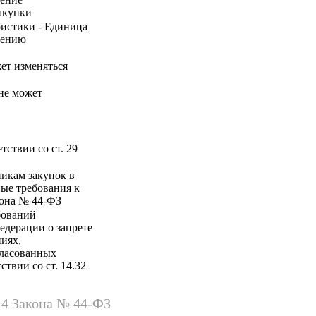
акупки
ристики - Единица
нению
жет изменяться
 не может
ствии со ст. 29
никам закупок в
ные требования к
акона № 44-ФЗ
бований
едерации о запрете
иях,
ласованных
твии со ст. 14.32
14 Закона № 44-ФЗ