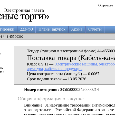
О проекте
тировки
223-ФЗ
Планы закупок
Архив
Отчеты
04 / 44-45500302
а
Тендер (аукцион в электронной форме) 44-455003
и
Поставка товара (Кабель-кана
Класс 8.9.11 —
Электрические машины, электроо
аты
арматура, кабельная продукция
па к
Цена контракта лота (млн.руб.) — 0.0067
Срок подачи заявок — 13.05.2026
Номер извещения:
0356500002426000214
Общая информация о закупке
Внимание! За нарушение требований антимонопо
законодательства Российской Федерации о запрете 
ограничивающих конкуренцию соглашениях, осущ