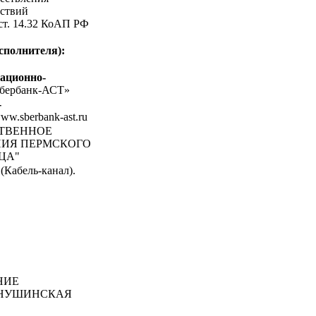
ствий
 ст. 14.32 КоАП РФ
сполнителя):
ационно-
бербанк-АСТ»
-
www.sberbank-ast.ru
СТВЕННОЕ
НИЯ ПЕРМСКОГО
ЦА"
(Кабель-канал).
НИЕ
РНУШИНСКАЯ