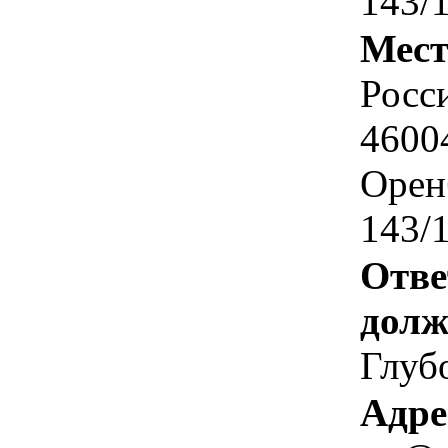
143/
Мест
Росс
4600
Оренб
143/
Отве
долж
Глуб
Адре