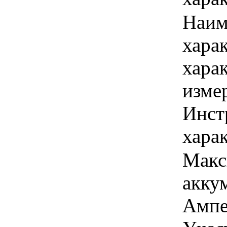
Наим
хара
хара
изме
Инст
харак
Макс
аккум
Ампер