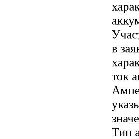
хара
акку
Учас
в зая
хара
ток 
Ампе
указы
знач
Тип 