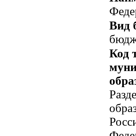
Феде
Вид 
бюдж
Код 
муни
обра
Разд
обра
Росс
Феде