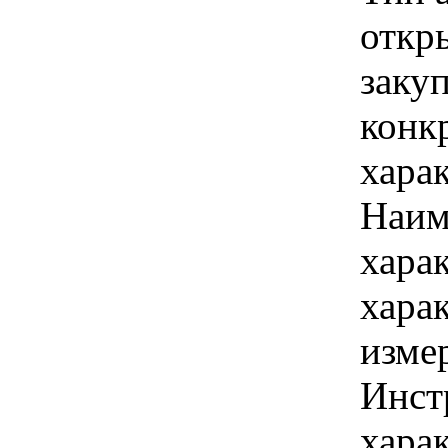
откр
закуп
конк
хара
Наим
хара
хара
изме
Инст
харак