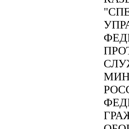
"СП
УПР
ФЕД
ПРО
СЛУ
МИН
РОС
ФЕД
ГРА
ОБО