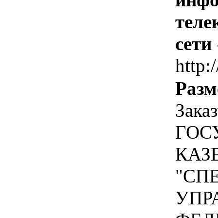
теле
сети
http:
Разм
Зака
ГОС
КАЗ
"СП
УПР