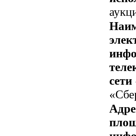
аукц
Наим
элек
инфо
теле
сети
«Сбе
Адре
площ
инфо