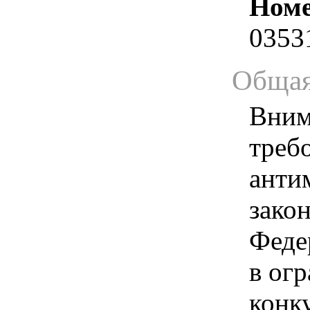
Номе
0353
Общая
Вним
треб
анти
зако
Феде
в ог
конк