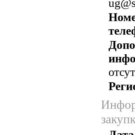
ug@s
Номе
теле
Допо
инфо
отсут
Реги
Инфор
закуп
Дата