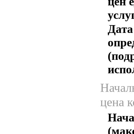
цен 
услу
Дата
опре
(под
испо
Начал
цена 
Нача
(мак