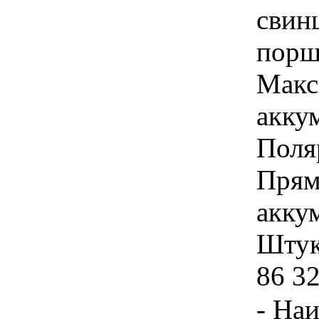
свин
порш
Макс
акку
Поля
Прям
акку
Штука
86 3
- На