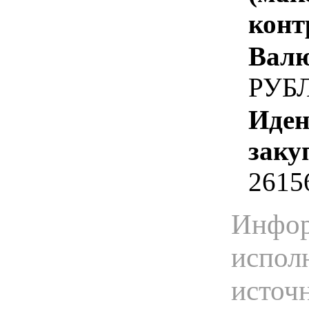
конт
Валю
РУБ
Иден
заку
2615
Инфор
испол
источ