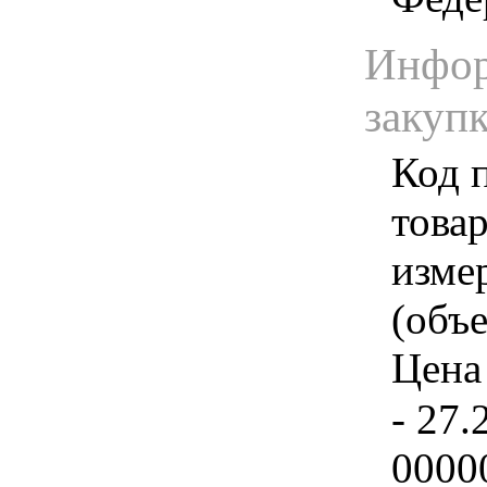
Инфор
закуп
Код 
товар
изме
(объе
Цена 
- 27.
0000