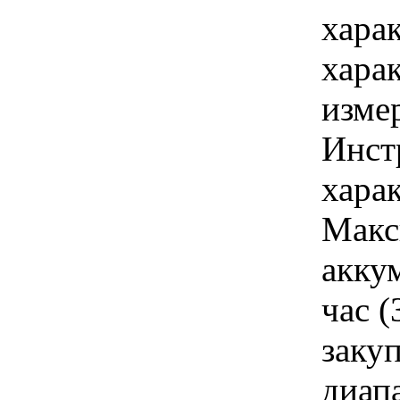
хара
хара
изме
Инст
харак
Макс
акку
час (
закуп
диап