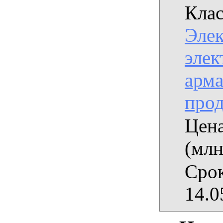
Клас
Эле
элек
арма
про
Цена
(млн
Срок
14.0