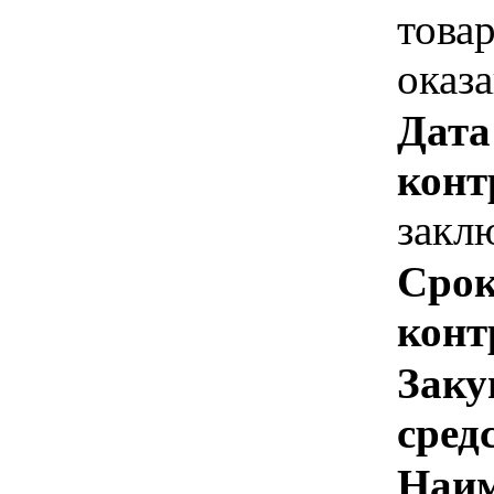
това
оказ
Дата
конт
закл
Срок
конт
Заку
сред
Наим