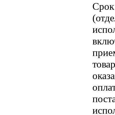
Срок
(отд
испо
вклю
прие
това
оказа
опла
пост
испо