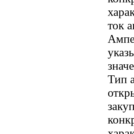
хара
ток а
Ампе
указы
знач
Тип 
откры
закуп
конк
хара