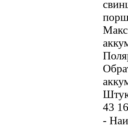
свин
порш
Макс
акку
Поля
Обра
акку
Штука
43 1
- На