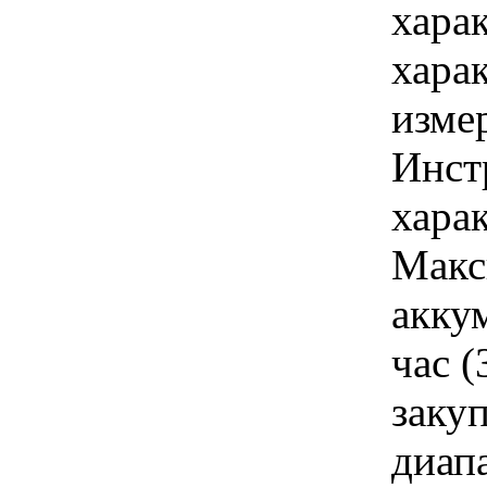
хара
хара
изме
Инст
харак
Макс
акку
час (
закуп
диап