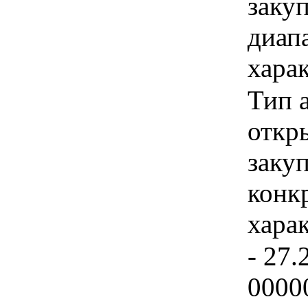
закуп
диап
хара
Тип 
откры
закуп
конк
хара
- 27.
0000