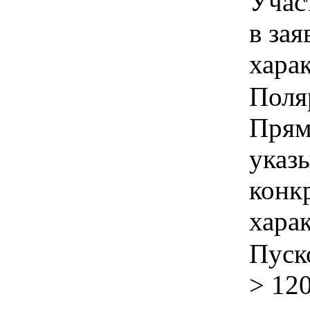
Учас
в зая
хара
Поля
Прям
указы
конк
хара
Пуск
> 12