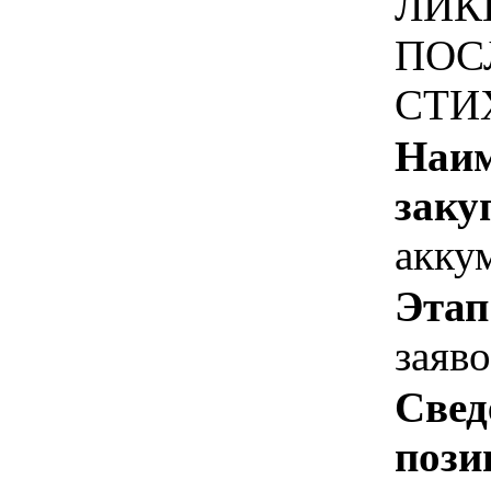
ЛИК
ПОС
СТИ
Наим
заку
акку
Этап
заяв
Свед
пози