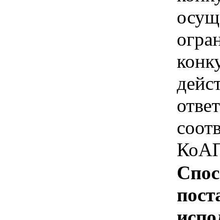
осущ
огра
конк
дейс
отве
соотв
КоАП
Спос
пост
испо