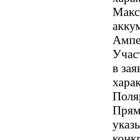
Макс
аккум
Ампер
Учас
в зая
хара
Поля
Прям
указы
конк