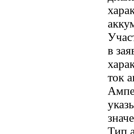
хара
акку
Учас
в зая
хара
ток 
Ампе
указы
знач
Тип 