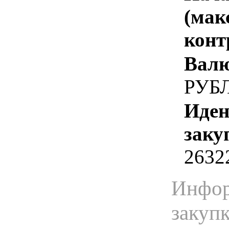
(мак
конт
Валю
РУБ
Иден
заку
2632
Инфор
закуп