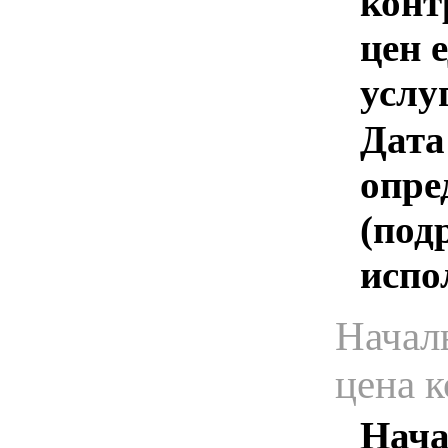
конт
цен 
услу
Дата
опре
(под
испо
Начал
цена 
Нача