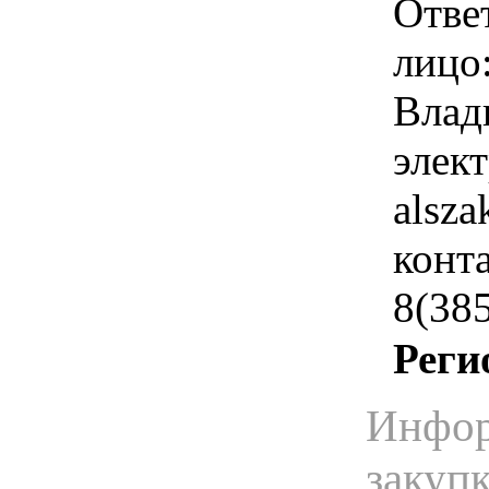
Отве
лицо
Влад
элек
alsz
конт
8(38
Реги
Инфор
закуп