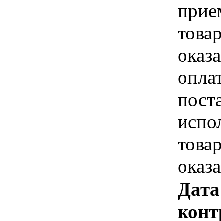
прие
това
оказа
опла
пост
испо
това
оказ
Дата
конт