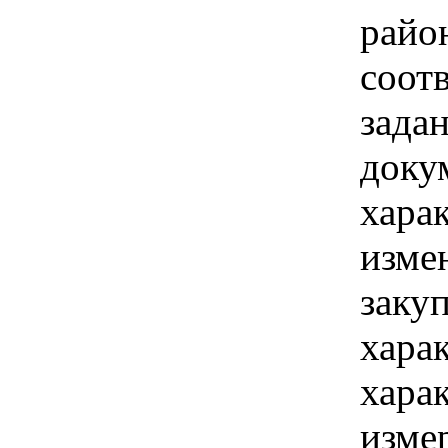
райо
соот
зада
доку
хара
изме
заку
хара
хара
изме