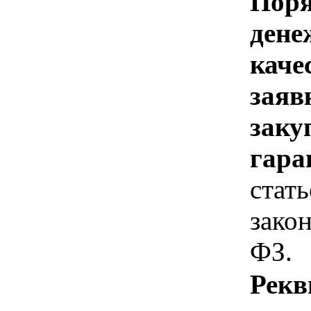
Поря
дене
каче
заяв
заку
гара
стат
закон
ФЗ.
Рекв