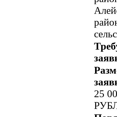
Алей
райо
сель
Треб
заяв
Разм
заяв
25 0
РУБ