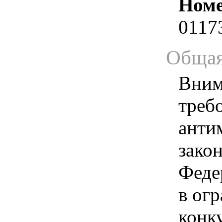
Номе
0117
Общая
Вним
треб
анти
зако
Феде
в ог
конк