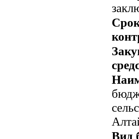
закл
Срок
конт
Заку
сред
Наим
бюдж
сель
Алта
Вид 