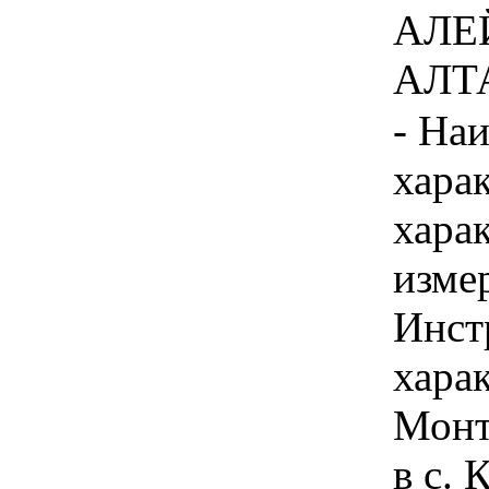
АЛЕ
АЛТА
- На
хара
хара
изме
Инст
харак
Монт
в с.