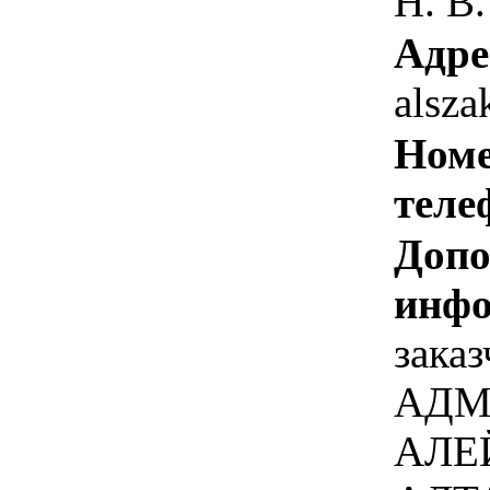
Н. В.
Адре
alsz
Номе
теле
Допо
инфо
зака
АДМ
АЛЕ