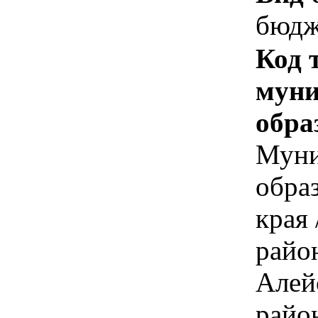
бюдж
Код 
муни
обра
Муни
обра
края
райо
Алей
райо