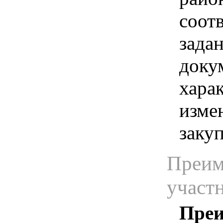
соот
зада
доку
хара
изме
заку
Преим
участ
Преи