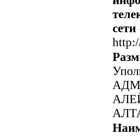
теле
сети
http:
Разм
Упол
АДМ
АЛЕ
АЛТ
Наим