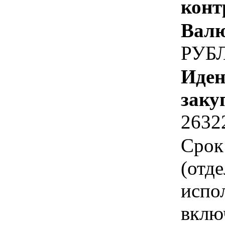
конт
Валю
РУБ
Иден
заку
2632
Срок
(отд
испо
вклю