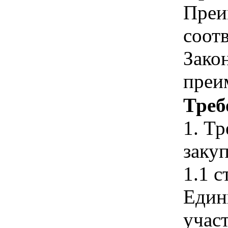
Преи
соотв
Зако
преи
Треб
1. Т
закуп
1.1 с
Един
учас