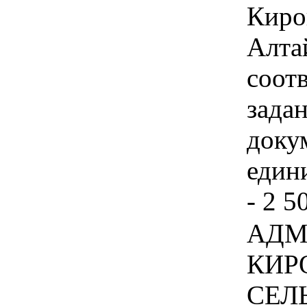
Киро
Алта
соот
зада
доку
едини
- 2 5
АДМ
КИР
СЕЛ