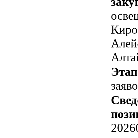
заку
осве
Киро
Алей
Алта
Этап
заяв
Свед
пози
2026