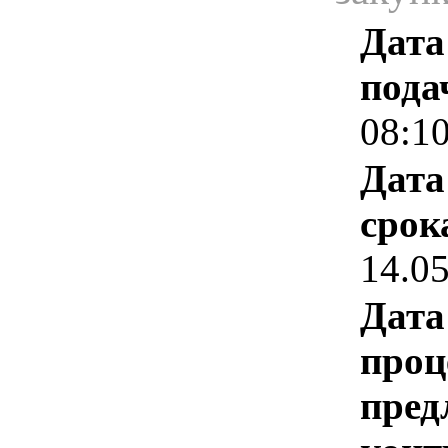
Дата
пода
08:1
Дата
срок
14.0
Дата
проц
пред