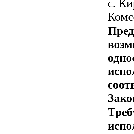
с. Ки
Комс
Пред
возм
одно
испо
соотв
Зако
Треб
испо