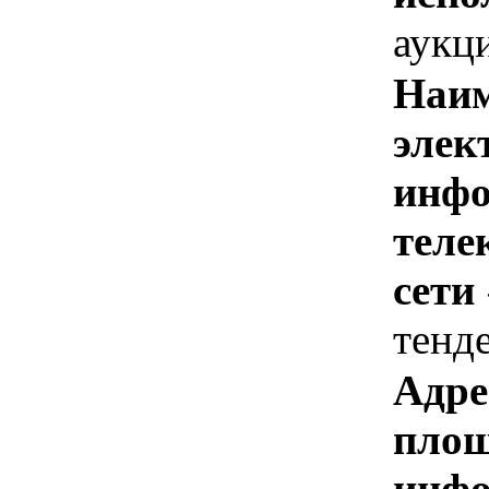
аукц
Наим
элек
инфо
теле
сети
тенд
Адре
площ
инфо