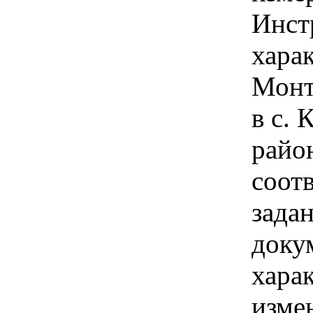
Инст
харак
Монт
в с.
райо
соот
зада
доку
хара
изме