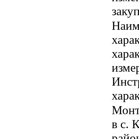
заку
Наим
хара
хара
изме
Инст
харак
Монт
в с.
райо