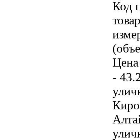
Код 
товар
изме
(объе
Цена 
- 43.
улич
Киро
Алта
улич