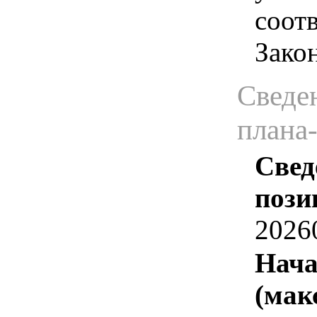
соотв
Зако
Сведен
плана
Свед
пози
2026
Нача
(мак