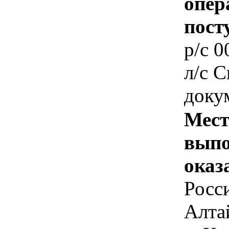
опер
пост
p/c 
л/c 
доку
Мест
выпо
оказ
Росс
Алта