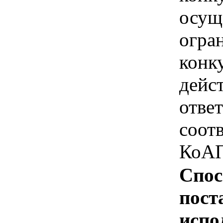
осущ
огра
конк
дейс
отве
соотв
КоАП
Спос
пост
испо