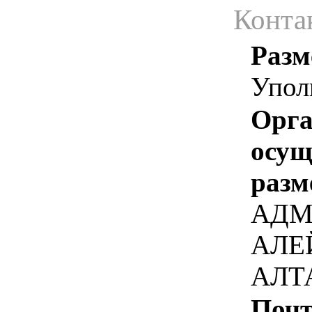
Конта
Разм
Упол
Орга
осу
разм
АДМ
АЛЕ
АЛТ
Почт