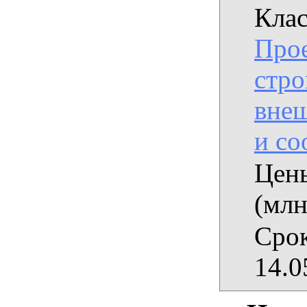
Клас
Прое
стро
вне
и с
Цены
(млн
Срок
14.0