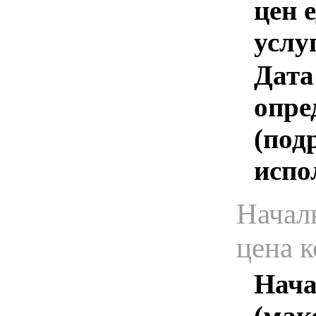
цен 
услу
Дата
опре
(под
испо
Начал
цена 
Нача
(мак