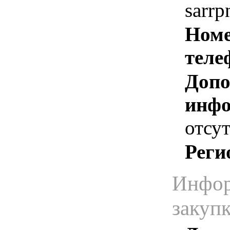
sarrp
Номе
теле
Допо
инфо
отсут
Реги
Инфор
закуп