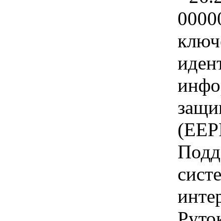
0000
ключ
иден
инфо
защи
(EEP
Подд
сист
инте
Руток