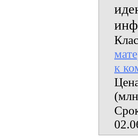
иде
инф
Клас
мат
к ко
Цена
(млн
Срок
02.0