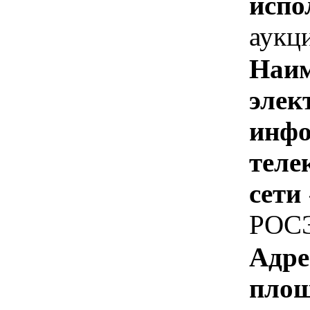
испо
аукц
Наим
элек
инфо
теле
сети
РОС
Адре
площ