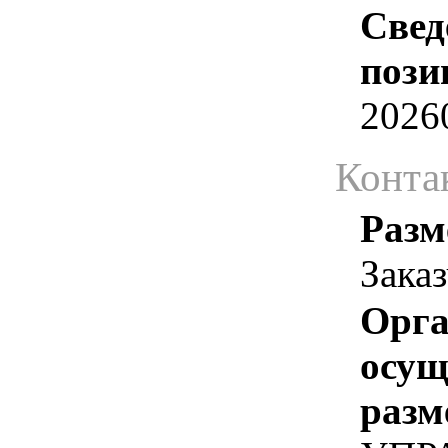
Свед
пози
2026
Конта
Разм
Зака
Орга
осу
разм