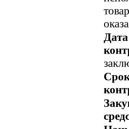
това
оказ
Дата
конт
закл
Срок
конт
Заку
сред