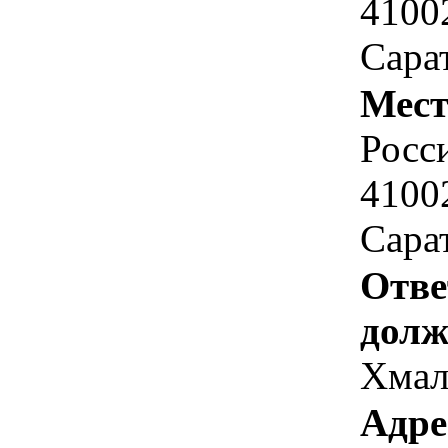
41002
Сарат
Мест
Росс
41002
Сарат
Отве
долж
Хмал
Адре