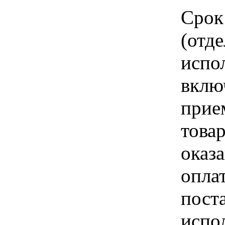
Срок
(отд
испо
вклю
прие
това
оказа
опла
пост
испо