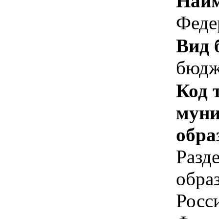
Наим
Феде
Вид 
бюдж
Код 
муни
обра
Разд
обра
Росс