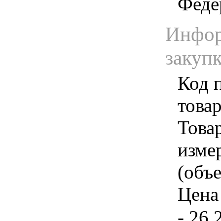
Феде
Инфор
закуп
Код 
товар
Товар
изме
(объе
Цена 
- 26.