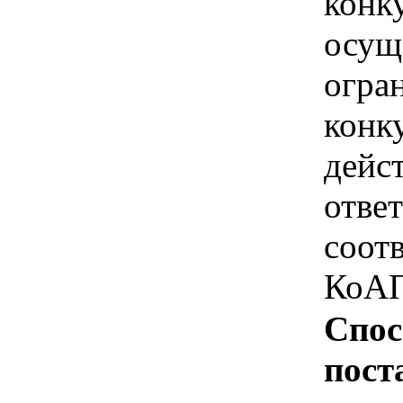
конк
осущ
огра
конк
дейс
отве
соотв
КоАП
Спос
пост