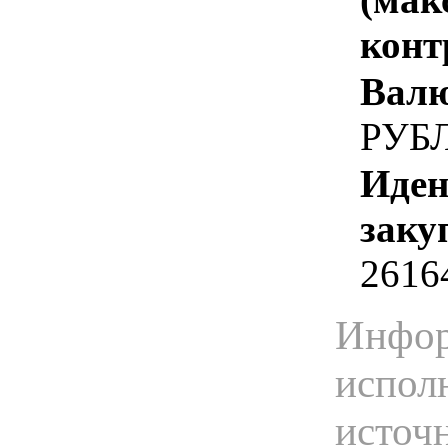
конт
Валю
РУБ
Иден
заку
2616
Инфор
испол
источ