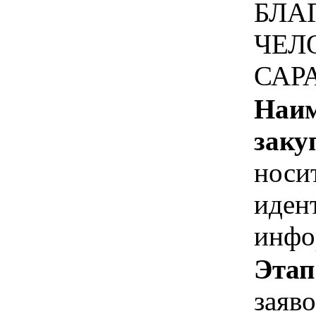
БЛА
ЧЕЛ
САР
Наим
заку
носи
иден
инфо
Этап
заяв