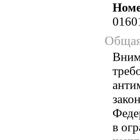
Номе
0160
Общая
Вним
треб
анти
зако
Феде
в ог