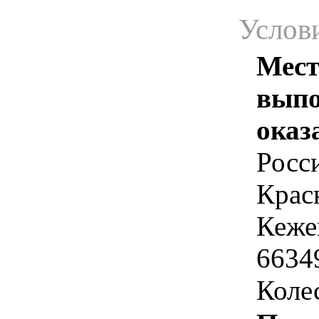
Услов
Мест
выпо
оказ
Росс
Крас
Кеже
66349
Коле