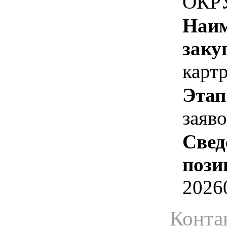
ОКР
Наим
заку
карт
Этап
заяв
Свед
пози
2026
Конта