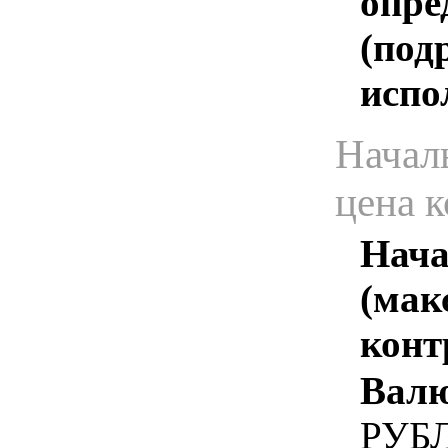
опре
(под
испо
Начал
цена 
Нача
(мак
конт
Валю
РУБ