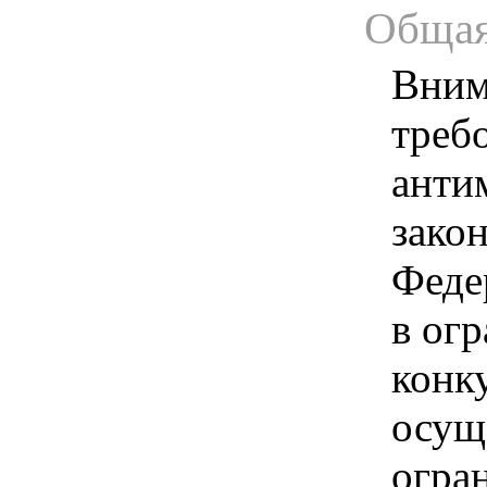
Общая
Вним
треб
анти
зако
Феде
в ог
конк
осущ
огра