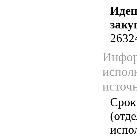
Иден
заку
2632
Инфор
испол
источ
Срок
(отд
испо