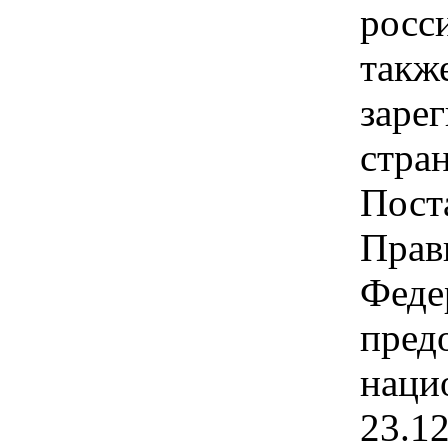
росс
такж
заре
стра
Пост
Прав
Феде
пред
наци
23.1