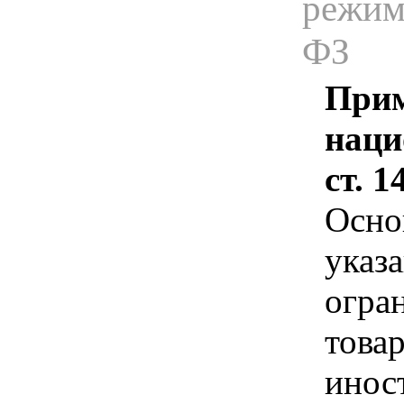
режима
ФЗ
Прим
наци
ст. 
Осно
указа
огра
това
инос