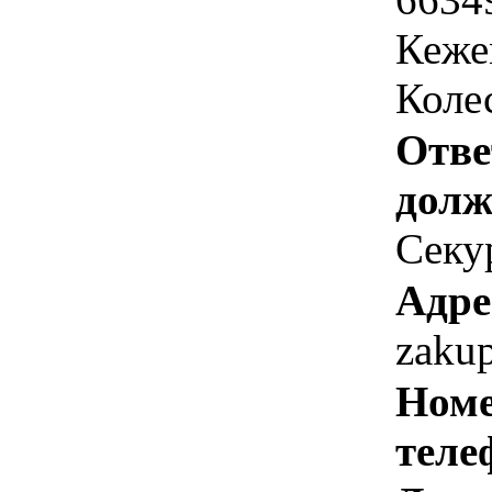
Кеже
Коле
Отве
долж
Секур
Адре
zaku
Номе
теле