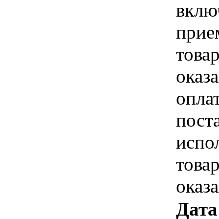
вклю
прие
това
оказа
опла
пост
испо
това
оказ
Дата