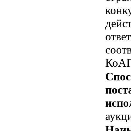
конк
дейс
отве
соотв
КоАП
Спос
пост
испо
аукц
Наим