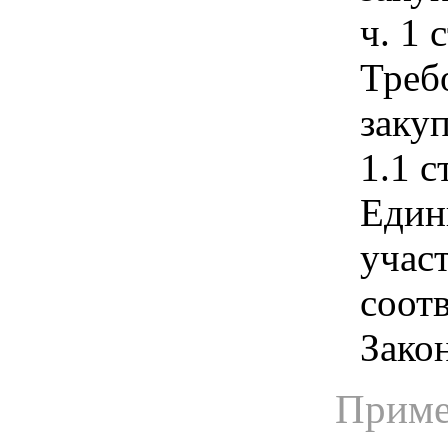
ч. 1 
Треб
закуп
1.1 с
Един
учас
соотв
Зако
Приме