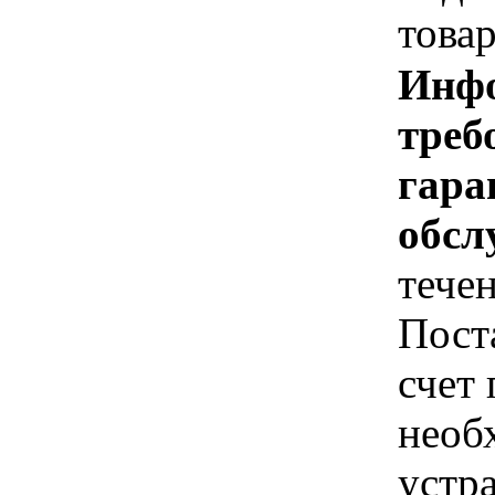
това
Инфо
треб
гара
обсл
тече
Пост
счет
необ
устр