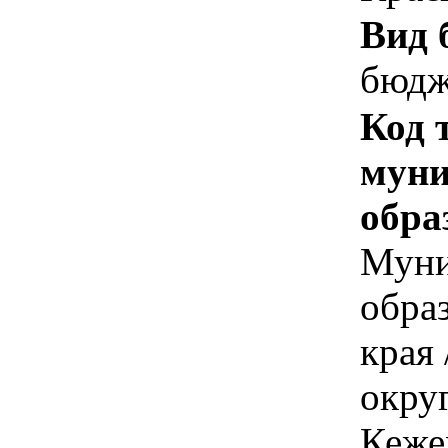
Вид 
бюдж
Код 
муни
обра
Муни
обра
края
округ
Кеже