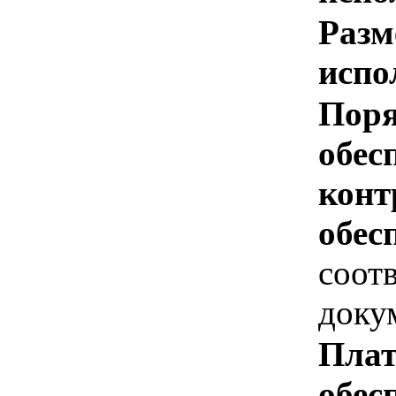
Разм
испо
Поря
обес
конт
обес
соотв
доку
Плат
обес