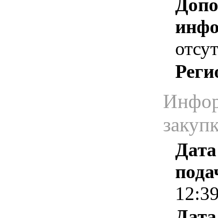
Допо
инфо
отсут
Реги
Инфор
закуп
Дата
пода
12:3
Дата