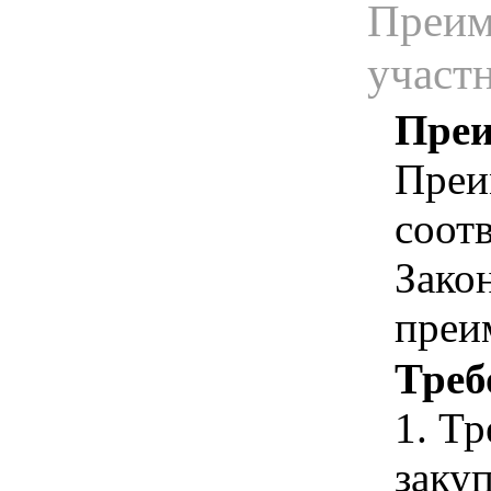
Преим
участ
Преи
Преи
соотв
Зако
преи
Треб
1. Т
закуп