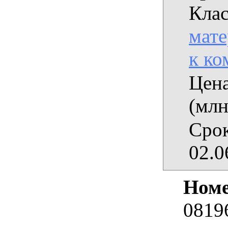
Клас
мат
к ко
Цена
(млн
Срок
02.0
Номе
0819