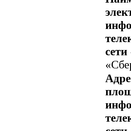
элек
инфо
теле
сети
«Сбе
Адре
площ
инфо
теле
сети