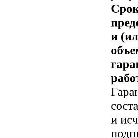
Срок
пред
и (и
объе
гара
рабо
Гара
соста
и исч
подп