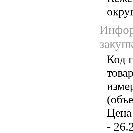
окру
Инфор
закуп
Код 
товар
изме
(объе
Цена 
- 26.