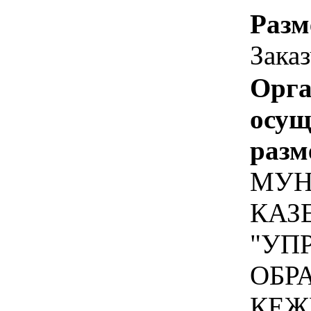
Разм
Зака
Орга
осу
разм
МУН
КАЗ
"УП
ОБР
КЕЖ