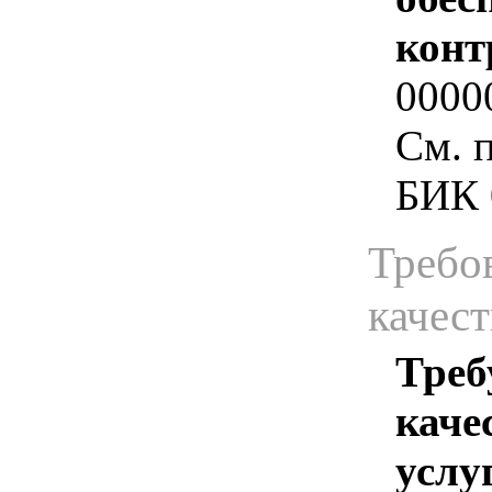
конт
0000
См. 
БИК 
Требо
качест
Треб
каче
услу