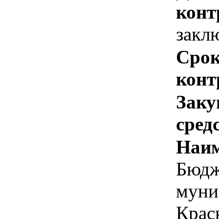
конт
закл
Срок
конт
Заку
сред
Наим
Бюдж
муни
Крас