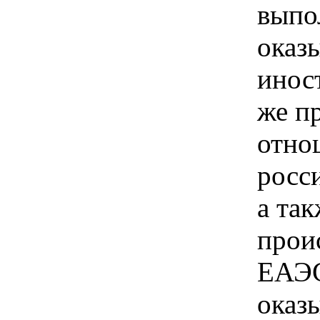
выпо
оказ
инос
же п
отно
росс
а так
прои
ЕАЭС
оказ