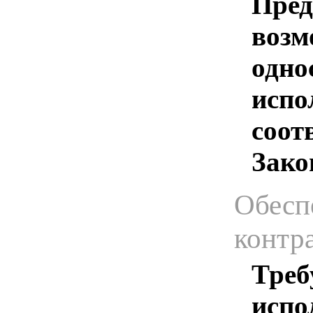
Пред
возм
одно
испо
соотв
Зако
Обесп
контр
Треб
испо