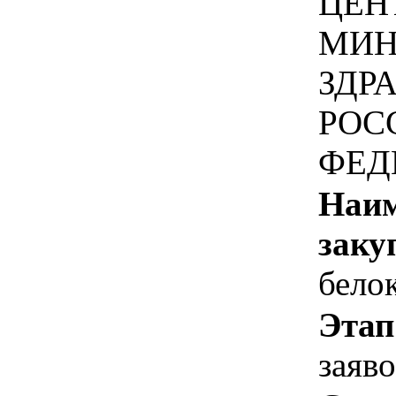
ЦЕН
МИН
ЗДР
РОС
ФЕД
Наим
заку
бело
Этап
заяв