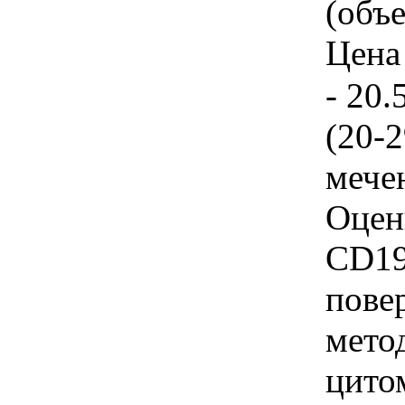
(объе
Цена 
- 20.
(20-2
мече
Оцен
CD19
пове
мето
цито