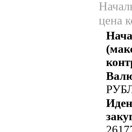
Начал
цена 
Нача
(мак
конт
Валю
РУБ
Иден
заку
2617