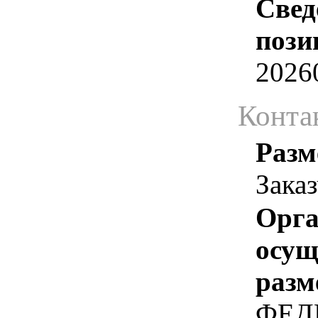
Свед
пози
2026
Конта
Разм
Зака
Орга
осу
разм
ФЕД