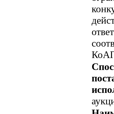
конк
дейс
отве
соотв
КоАП
Спос
пост
испо
аукц
Наим