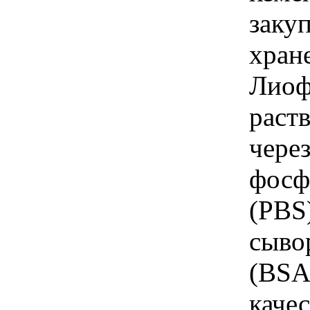
закуп
хран
Лиоф
раст
через
фосф
(PBS
сыво
(BSA)
качес