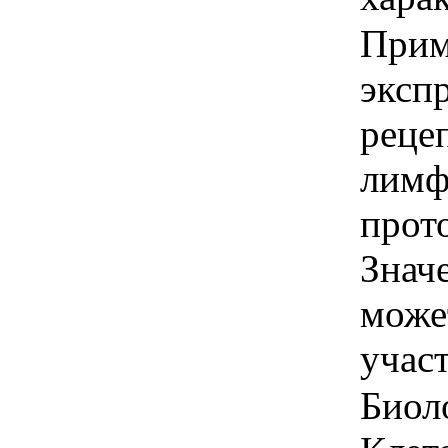
Прим
эксп
реце
лимф
прот
Знач
може
учас
Биол