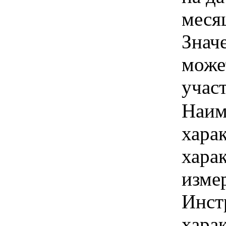
месяц
Знач
може
учас
Наим
хара
хара
изме
Инст
харак