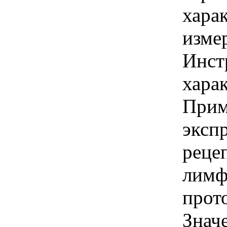
хара
изме
Инст
харак
Прим
эксп
реце
лимф
прот
Знач