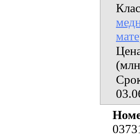
Клас
медн
мат
Цена
(млн
Срок
03.0
Номе
0373