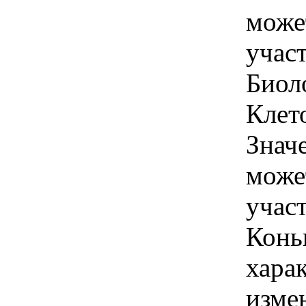
може
учас
Биол
Клет
Знач
може
учас
Конь
хара
изме