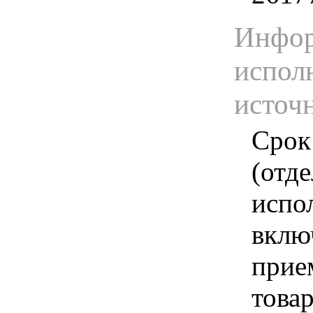
Инфор
испол
источ
Срок
(отд
испо
вклю
прие
това