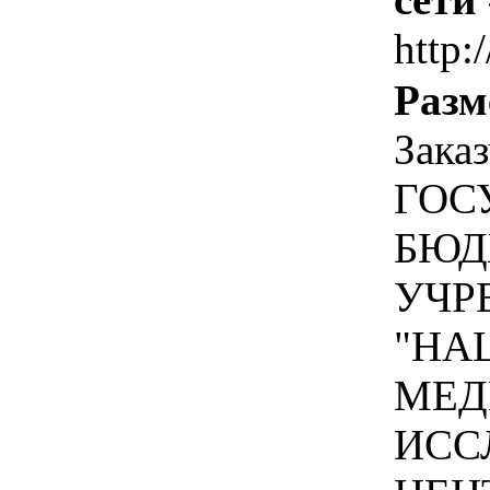
http:/
Разм
Зака
ГОС
БЮД
УЧР
"НА
МЕД
ИСС