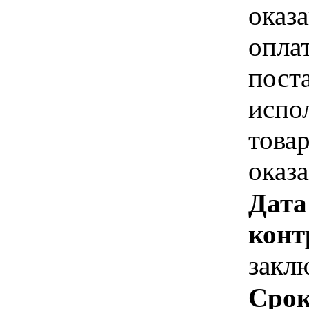
оказа
опла
пост
испо
това
оказ
Дата
конт
закл
Срок