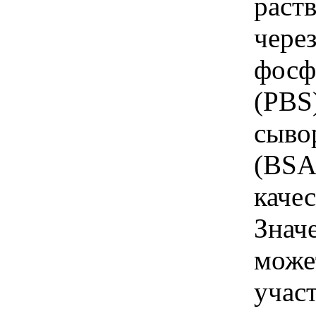
раст
через
фосф
(PBS
сыво
(BSA)
качес
Знач
може
учас