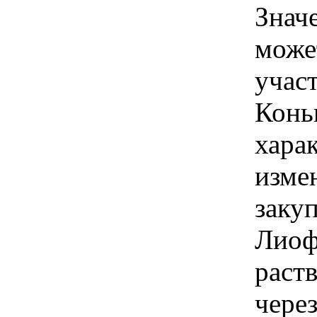
Знач
може
учас
Конь
хара
изме
заку
Лиоф
раст
через