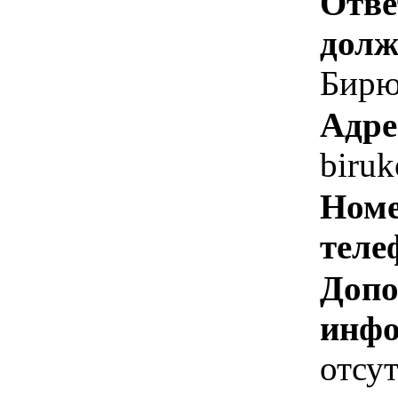
Отве
долж
Бирю
Адре
biru
Номе
теле
Допо
инфо
отсут