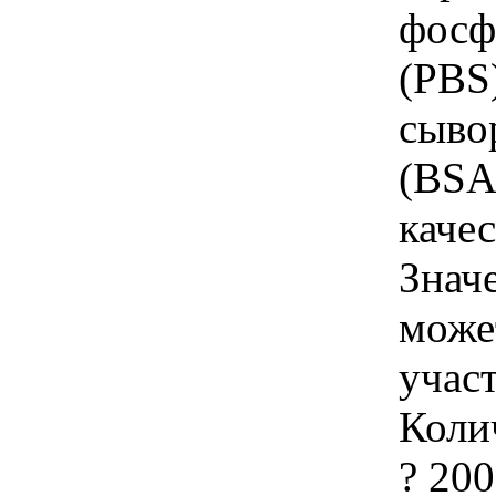
фосф
(PBS
сыво
(BSA)
качес
Знач
може
учас
Коли
? 20