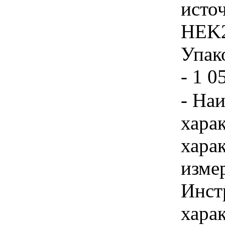
исто
HEK2
Упако
- 1 0
- На
хара
хара
изме
Инст
харак