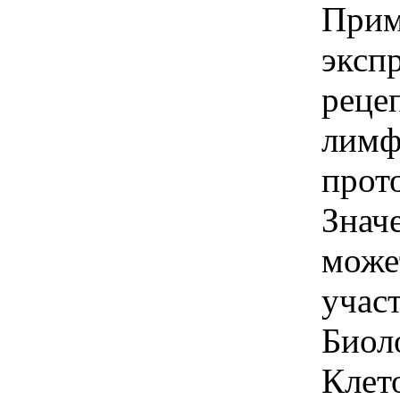
Прим
эксп
реце
лимф
прот
Знач
може
учас
Биол
Клет