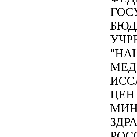
ГОС
БЮД
УЧР
"НА
МЕД
ИСС
ЦЕН
МИН
ЗДР
РОС