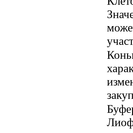
Клет
Знач
може
учас
Конь
хара
изме
заку
Буфе
Лиоф