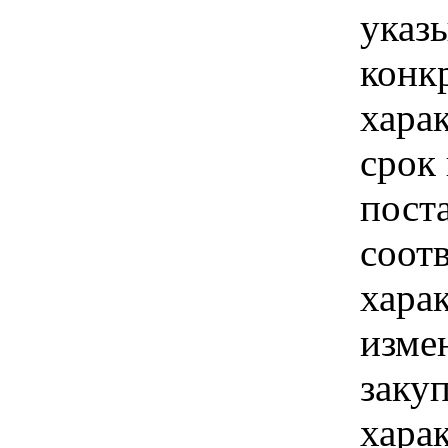
указы
конк
хара
срок 
пост
соот
хара
изме
заку
хара