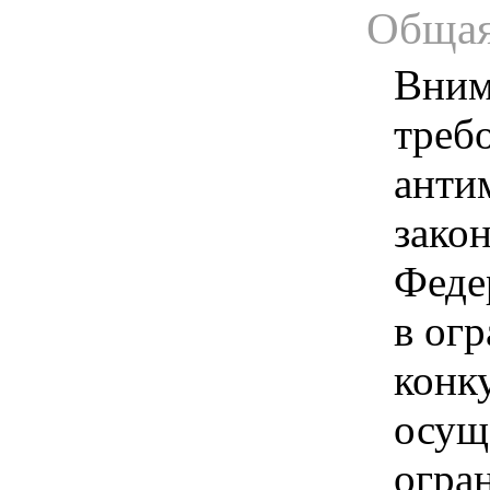
Общая
Вним
треб
анти
зако
Феде
в ог
конк
осущ
огра