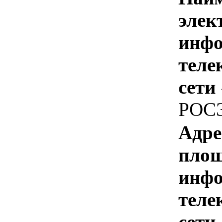
элек
инфо
теле
сети
РОС
Адре
площ
инфо
теле
сети