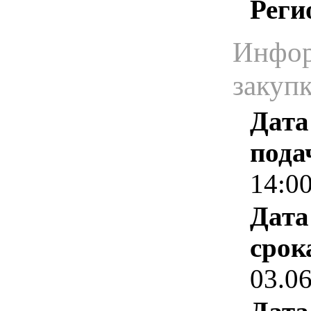
Реги
Инфор
закуп
Дата
пода
14:0
Дата
срок
03.0