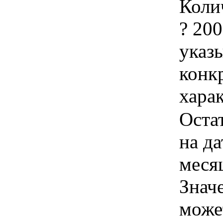
Колич
? 200
указы
конк
хара
Оста
на да
месяц
Знач
може