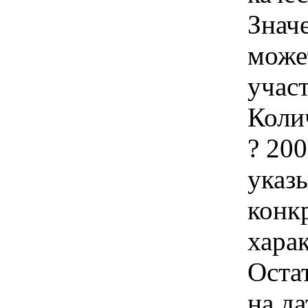
Знач
може
учас
Колич
? 200
указы
конк
хара
Оста
на да