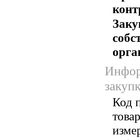
конт
Заку
собс
орга
Инфор
закуп
Код 
товар
изме