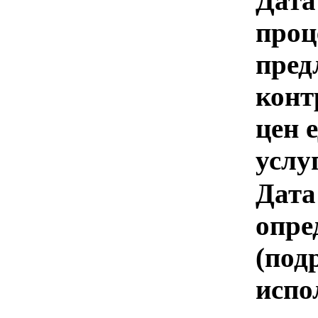
Дата
проц
пред
конт
цен 
услу
Дата
опре
(под
испо