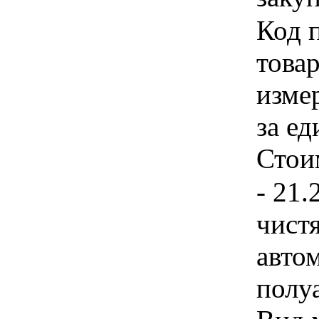
Код 
товар
изме
за ед
Стои
- 21
чист
авто
полу