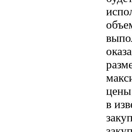
испо
объе
выпо
оказа
разм
макс
цены
в из
заку
закуп