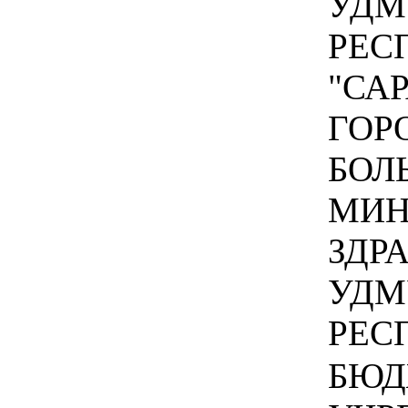
УДМ
РЕС
"СА
ГОР
БОЛ
МИН
ЗДР
УДМ
РЕСП
БЮД