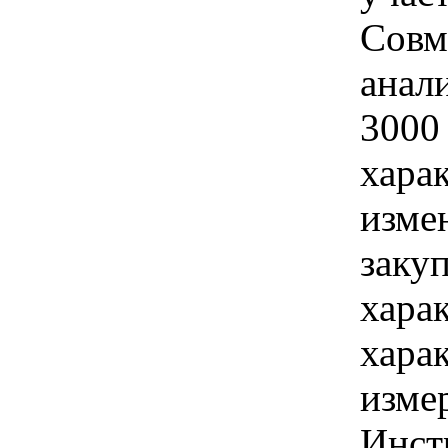
Совм
анал
3000
хара
изме
заку
хара
хара
изме
Инст