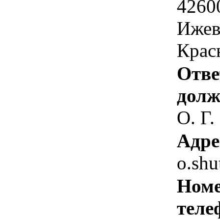
4260
Ижевс
Красн
Отве
долж
О. Г.
Адре
o.sh
Номе
теле