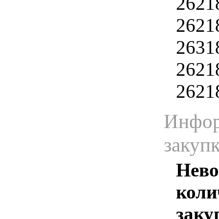
2621
2621
2631
2621
2621
Инфор
закуп
Нево
коли
заку