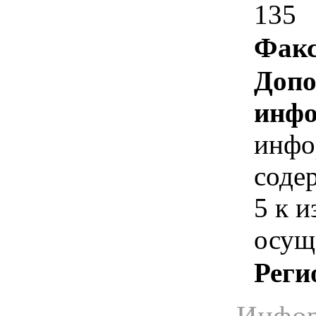
135
Факс
Допо
инфо
инфо
соде
5 к 
осущ
Реги