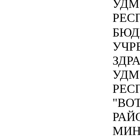
УДМ
РЕСП
БЮД
УЧР
ЗДР
УДМ
РЕС
"ВО
РАЙ
МИН