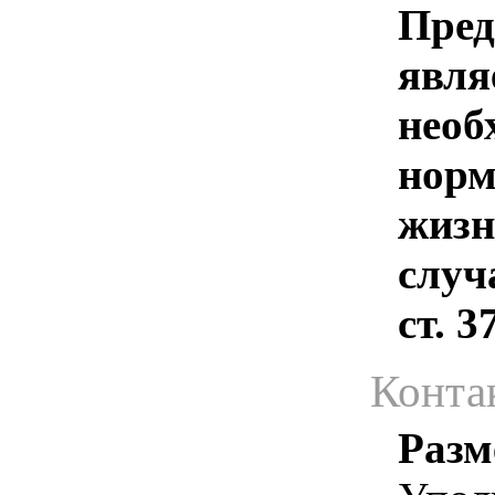
Пред
явля
необ
норм
жизн
случ
ст. 
Конта
Разм