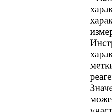
хара
хара
изме
Инст
хара
метк
реаг
Знач
може
учас