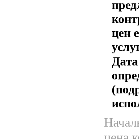
пред
конт
цен 
услу
Дата
опре
(под
испо
Начал
цена 