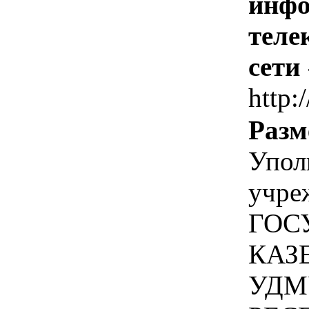
инфо
теле
сети
http:
Разм
Упол
учре
ГОС
КАЗ
УДМ