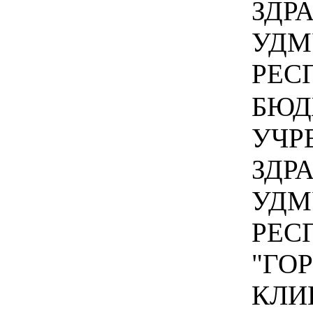
ЗДР
УДМ
РЕСП
БЮД
УЧР
ЗДР
УДМ
РЕС
"ГО
КЛИ