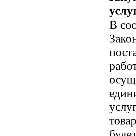
услу
В соо
Зако
пост
рабо
осущ
един
услуг
товар
буде