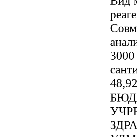
Вид 
реаг
Совм
анал
3000
сант
48,92
БЮД
УЧР
ЗДР