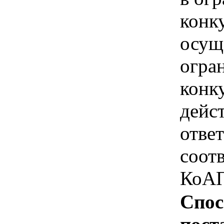
конк
осущ
огра
конк
дейс
отве
соотв
КоАП
Спос