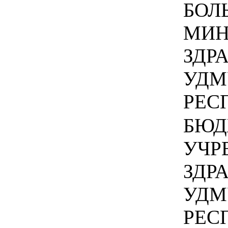
БОЛ
МИН
ЗДР
УДМ
РЕСП
БЮД
УЧР
ЗДР
УДМ
РЕС