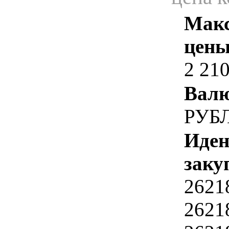
Макс
цены
2 210
Валю
РУБ
Иден
заку
2621
2621