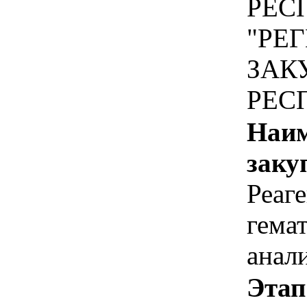
РЕС
"РЕ
ЗАК
РЕС
Наим
заку
Реаг
гема
анал
Этап