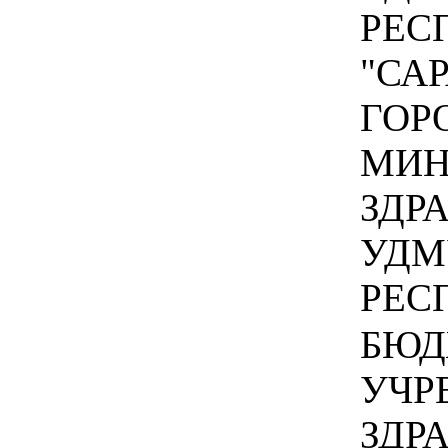
РЕС
"СА
ГОР
МИН
ЗДР
УДМ
РЕСП
БЮД
УЧР
ЗДР