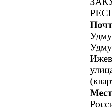
ЗАК
РЕС
Почт
Удму
Удму
Ижев
улиц
(квар
Мест
Росс