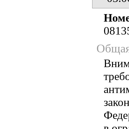
Номе
0813
Общая
Вним
треб
анти
зако
Феде
в ог