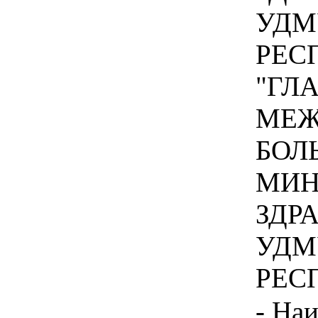
УДМ
РЕС
"ГЛ
МЕЖ
БОЛ
МИН
ЗДР
УДМ
РЕСП
- На