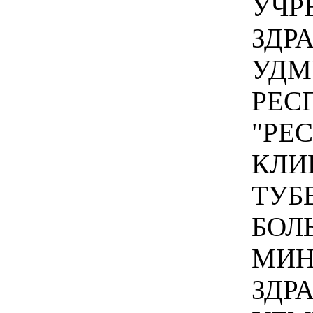
УЧР
ЗДР
УДМ
РЕС
"РЕ
КЛИ
ТУБ
БОЛ
МИН
ЗДР