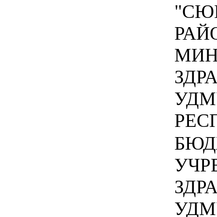
"СЮ
РАЙ
МИН
ЗДР
УДМ
РЕСП
БЮД
УЧР
ЗДР
УДМ