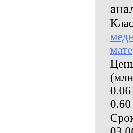
ана
Клас
медн
мат
Цены
(млн
0.06
0.60
Срок
03.0