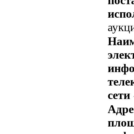
пост
испо
аукц
Наим
элек
инфо
теле
сети
Адре
площ