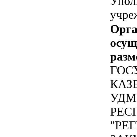
Упол
учре
Орга
осу
разм
ГОС
КАЗ
УДМ
РЕС
"РЕ