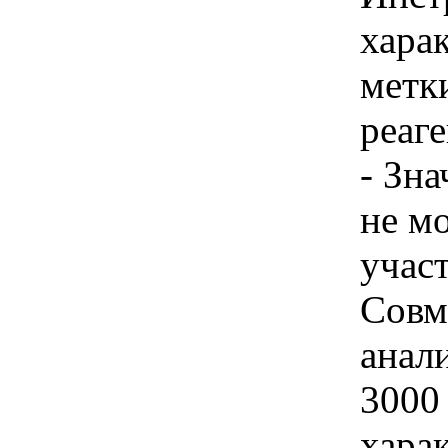
харак
метк
реаге
- Зн
не м
учас
Совм
анал
3000 
хара