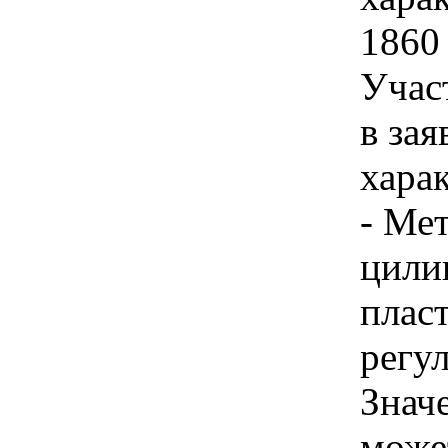
1860
Учас
в зая
хара
- Ме
цили
плас
регул
Знач
може