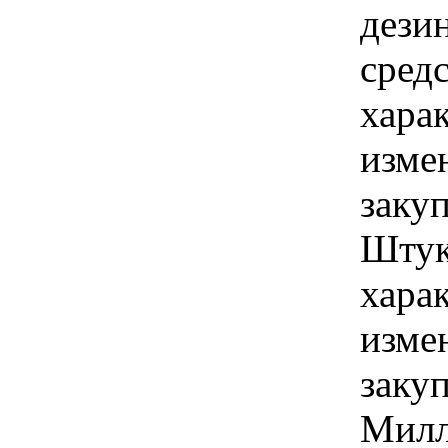
дези
сред
хара
изме
заку
Штук
хара
изме
заку
Милл