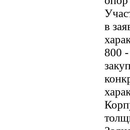
опор 
Учас
в зая
хара
800 
закуп
конк
хара
Корп
толщ