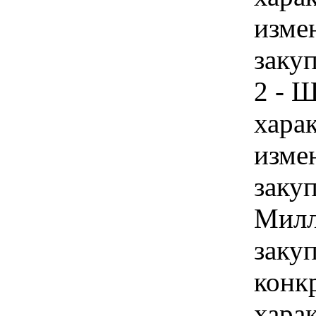
изме
закуп
2 - Ш
хара
изме
закуп
Милл
закуп
конк
харак