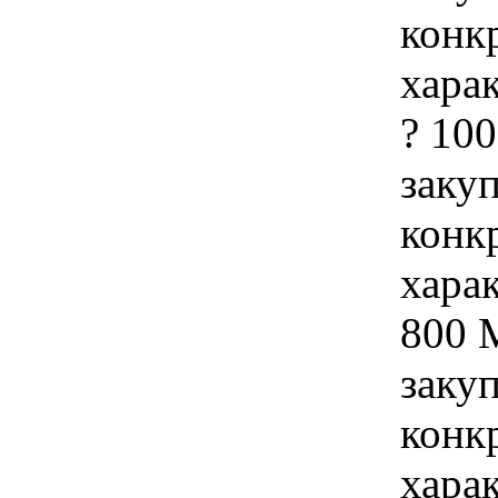
конк
хара
? 10
закуп
конк
хара
800 
закуп
конк
хара