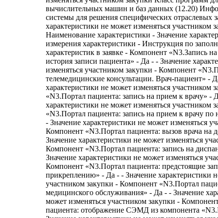
вычислительных машин и баз данных (12.20) Ин
системы для решения специфических отраслевых з
характеристики не может изменяться участником з
Наименование характеристики - Значение характе
измерения характеристики - Инструкция по запол
характеристик в заявке - Компонент «N3.Запись на
история записи пациента» - Да - - Значение харак
изменяться участником закупки - Компонент «N3.
телемедицинские консультации. Врач-пациент» - Да
характеристики не может изменяться участником з
«N3.Портал пациента: запись на прием к врачу» - Д
характеристики не может изменяться участником з
«N3.Портал пациента: запись на прием к врачу по 
- Значение характеристики не может изменяться уч
Компонент «N3.Портал пациента: вызов врача на до
Значение характеристики не может изменяться уча
Компонент «N3.Портал пациента: запись на диспан
Значение характеристики не может изменяться уча
Компонент «N3.Портал пациента: предстоящие зап
прикреплению» - Да - - Значение характеристики 
участником закупки - Компонент «N3.Портал паци
медицинского обслуживания» - Да - - Значение ха
может изменяться участником закупки - Компонен
пациента: отображение СЭМД из компонента «N3.