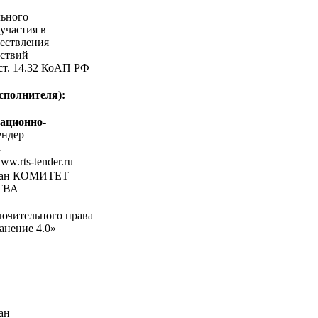
льного
участия в
ествления
ствий
 ст. 14.32 КоАП РФ
сполнителя):
ационно-
ндер
-
www.rts-tender.ru
ган КОМИТЕТ
ТВА
ючительного права
анение 4.0»
ан