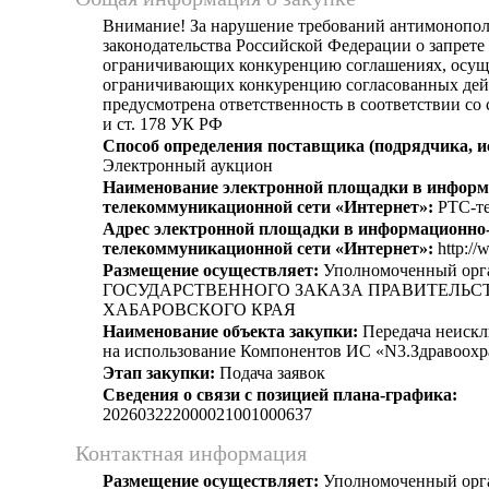
Внимание! За нарушение требований антимонопо
законодательства Российской Федерации о запрете 
ограничивающих конкуренцию соглашениях, осущ
ограничивающих конкуренцию согласованных дей
предусмотрена ответственность в соответствии со
и ст. 178 УК РФ
Способ определения поставщика (подрядчика, и
Электронный аукцион
Наименование электронной площадки в информ
телекоммуникационной сети «Интернет»:
РТС-те
Адрес электронной площадки в информационно
телекоммуникационной сети «Интернет»:
http://
Размещение осуществляет:
Уполномоченный ор
ГОСУДАРСТВЕННОГО ЗАКАЗА ПРАВИТЕЛЬС
ХАБАРОВСКОГО КРАЯ
Наименование объекта закупки:
Передача неискл
на использование Компонентов ИС «N3.Здравоохр
Этап закупки:
Подача заявок
Сведения о связи с позицией плана-графика:
202603222000021001000637
Контактная информация
Размещение осуществляет:
Уполномоченный орг