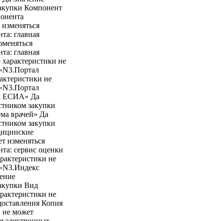
закупки Компонент
понента
 изменяться
та: главная
зменяться
та: главная
 характеристики не
 «N3.Портал
актеристики не
 «N3.Портал
ях ЕСИА» Да
стником закупки
ма врачей» Да
стником закупки
дицинские
ет изменяться
та: сервис оценки
рактеристики не
 «N3.Индекс
чение
закупки Вид
арактеристики не
доставления Копия
и не может
ля электронных