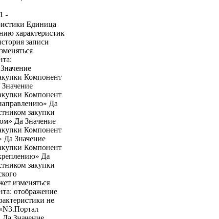
 -
ристики Единица
ению характеристик
история записи
зменяться
нта:
 Значение
закупки Компонент
а Значение
закупки Компонент
 направлению» Да
стником закупки
дом» Да Значение
закупки Компонент
» Да Значение
закупки Компонент
икреплению» Да
стником закупки
ского
жет изменяться
нта: отображение
актеристики не
 «N3.Портал
 Да Значение