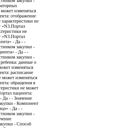
стником закупки -
раторных
е может изменяться
ента: отображение
 характеристики не
т «N3.Портал
актеристики не
т «N3.Портал
нта» - Да - -
стником закупки -
ента» - Да - -
стником закупки -
ребенка: данные о
может изменяться
ента: расписание
е может изменяться
ента: обращения в
ктеристики не может
Портал пациента:
 Да - - Значение
акупки - Компонент
о» - Да - -
стником закупки -
ачение
акупки - Способ