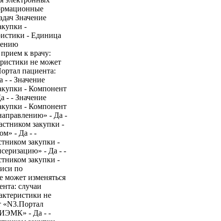
формационные
адач Значение
акупки -
ристики - Единица
нению
 прием к врачу:
теристики не может
Портал пациента:
 - - Значение
акупки - Компонент
а - - Значение
акупки - Компонент
направлению» - Да -
астником закупки -
м» - Да - -
стником закупки -
серизацию» - Да - -
стником закупки -
иси по
не может изменяться
ента: случаи
рактеристики не
т «N3.Портал
ИЭМК» - Да - -