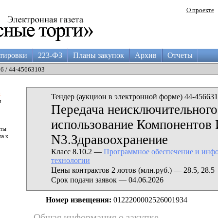
О проекте
тировки
223-ФЗ
Планы закупок
Архив
Отчеты
26 / 44-45663103
а
Тендер (аукцион в электронной форме) 44-456631
и
Передача неисключительного
использование Компонентов
аты
N3.Здравоохранение
па к
Класс 8.10.2 —
Программное обеспечение и инф
технологии
Цены контрактов 2 лотов (млн.руб.) — 28.5, 28.5
Срок подачи заявок — 04.06.2026
Номер извещения:
0122200002526001934
Общая информация о закупке