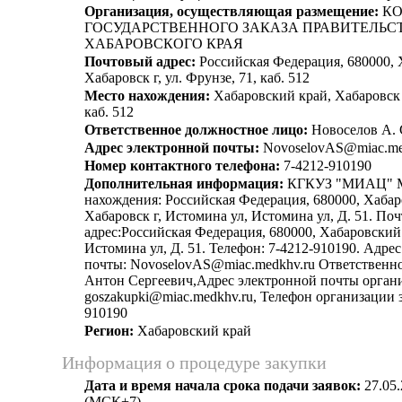
Организация, осуществляющая размещение:
КО
ГОСУДАРСТВЕННОГО ЗАКАЗА ПРАВИТЕЛЬС
ХАБАРОВСКОГО КРАЯ
Почтовый адрес:
Российская Федерация, 680000, 
Хабаровск г, ул. Фрунзе, 71, каб. 512
Место нахождения:
Хабаровский край, Хабаровск г
каб. 512
Ответственное должностное лицо:
Новоселов А. 
Адрес электронной почты:
NovoselovAS@miac.me
Номер контактного телефона:
7-4212-910190
Дополнительная информация:
КГКУЗ "МИАЦ" М
нахождения: Российская Федерация, 680000, Хабар
Хабаровск г, Истомина ул, Истомина ул, Д. 51. По
адрес:Российская Федерация, 680000, Хабаровский 
Истомина ул, Д. 51. Телефон: 7-4212-910190. Адре
почты: NovoselovAS@miac.medkhv.ru Ответственно
Антон Сергеевич,Адрес электронной почты органи
goszakupki@miac.medkhv.ru, Телефон организации з
910190
Регион:
Хабаровский край
Информация о процедуре закупки
Дата и время начала срока подачи заявок:
27.05.
(МСК+7)