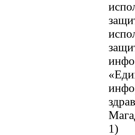
испо
защи
испо
защи
инфо
«Еди
инфо
здра
Мага
1)