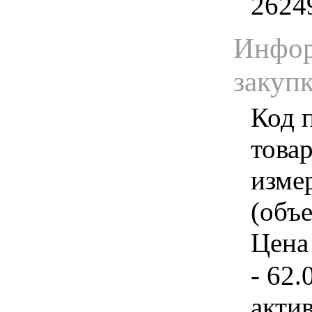
2624
Инфор
закуп
Код 
товар
изме
(объе
Цена 
- 62.
акти