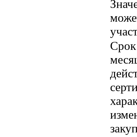
Знач
може
учас
Срок
меся
дейс
серти
хара
изме
заку