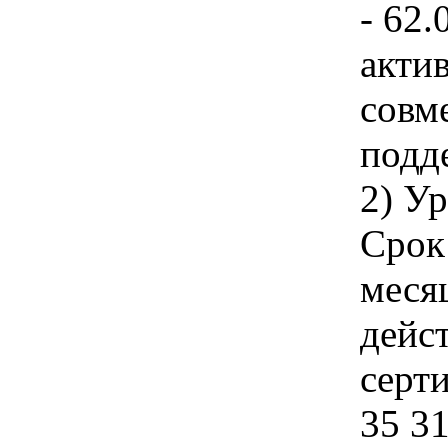
- 62.
акти
совм
подд
2) У
Срок
меся
дейс
серти
35 31