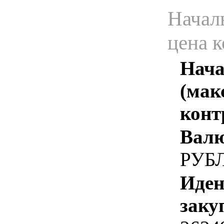
Начал
цена 
Нача
(мак
конт
Валю
РУБ
Иден
заку