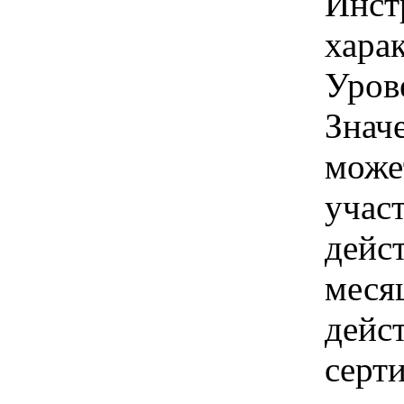
Инст
харак
Уров
Знач
може
учас
дейс
меся
дейс
серти