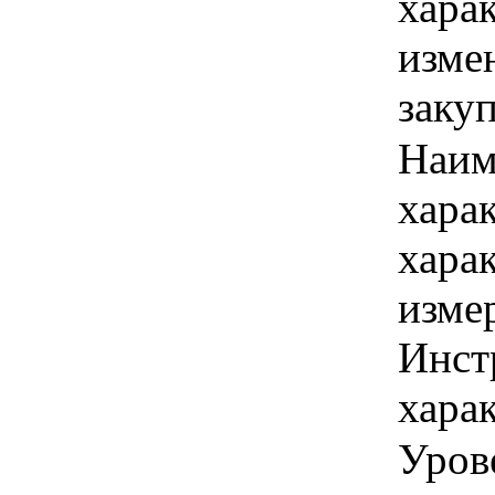
хара
изме
заку
Наим
хара
хара
изме
Инст
харак
Уров