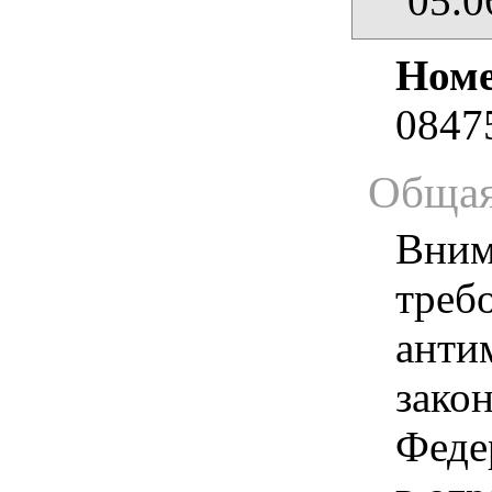
05.0
Номе
0847
Общая
Вним
треб
анти
зако
Феде