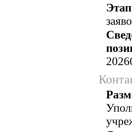
Этап
заяв
Свед
пози
2026
Конта
Разм
Упол
учре