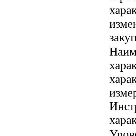
хара
изме
заку
Наим
хара
хара
изме
Инст
харак
Уров