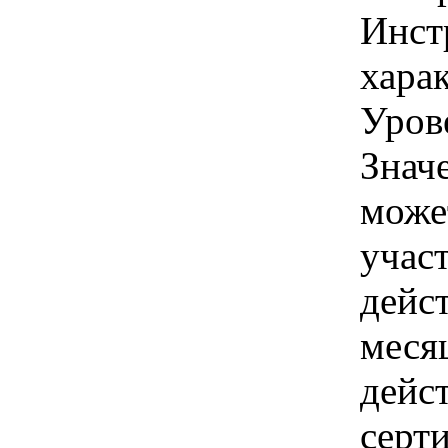
Инст
харак
Уров
Знач
може
учас
дейс
меся
дейс
серти