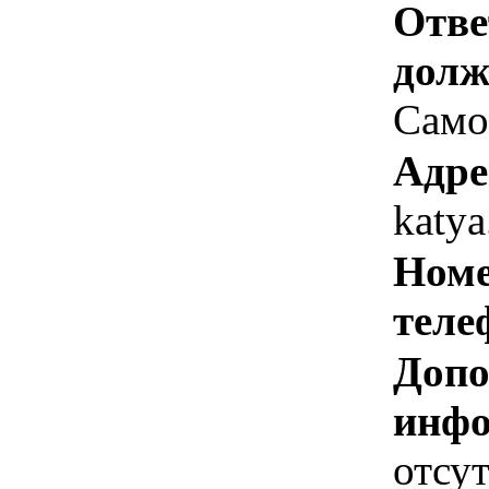
Отве
долж
Само
Адре
katy
Номе
теле
Допо
инфо
отсут