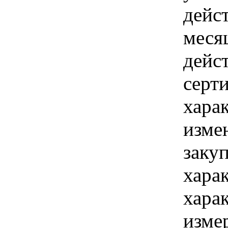
дейс
меся
дейс
серт
хара
изме
заку
хара
хара
изме