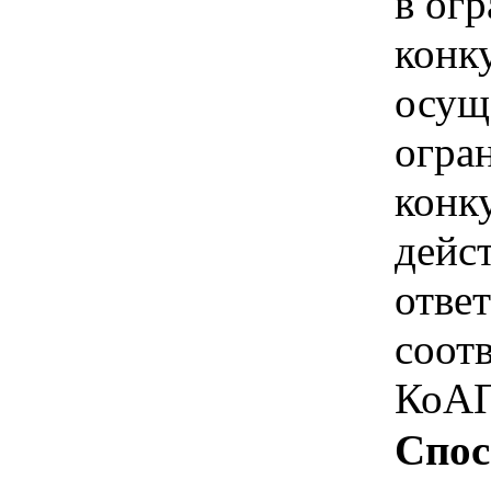
в ог
конк
осущ
огра
конк
дейс
отве
соотв
КоАП
Спос