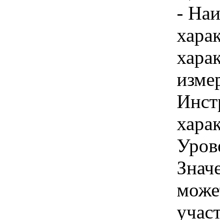
- На
хара
хара
изме
Инст
харак
Уров
Знач
може
учас