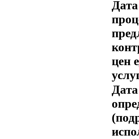
Дата
проц
пред
конт
цен 
услу
Дата
опре
(под
испо