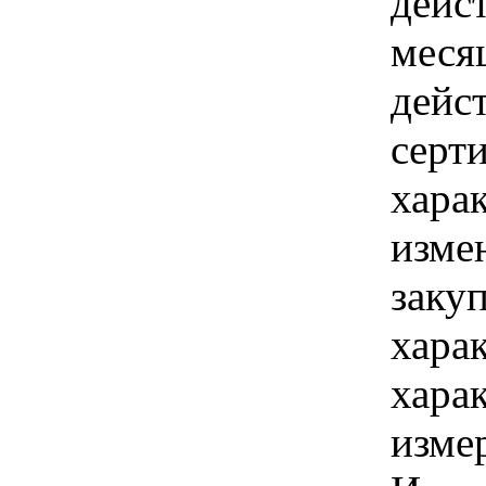
дейс
меся
дейс
серт
хара
изме
заку
хара
хара
изме