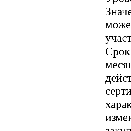
Знач
може
учас
Срок
меся
дейс
серти
хара
изме
заку