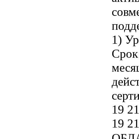
совм
подд
1) У
Срок
меся
дейс
серти
19 21
19 2
ОБЛ