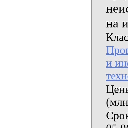
неи
на и
Клас
Про
и и
техн
Цены
(млн
Срок