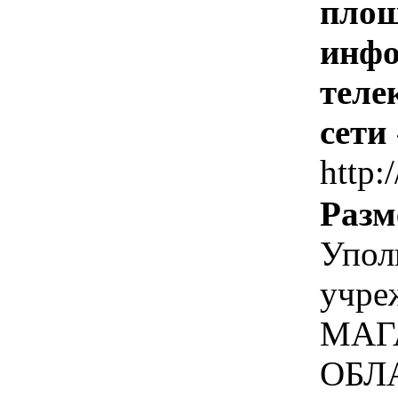
площ
инфо
теле
сети
http:
Разм
Упол
учре
МАГ
ОБЛ