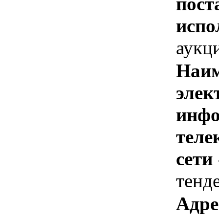
пост
испо
аукц
Наим
элек
инфо
теле
сети
тенд
Адре