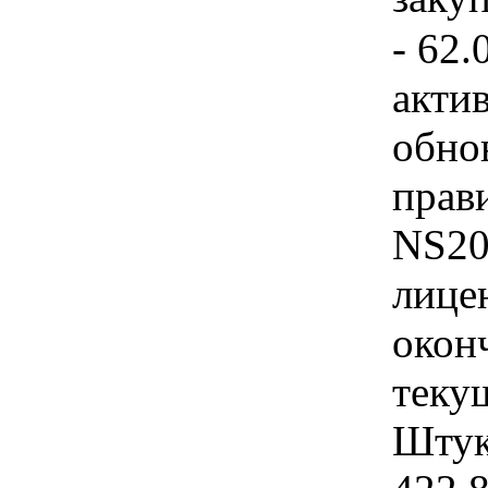
- 62.
акти
обно
прав
NS20
лице
окон
теку
Штука