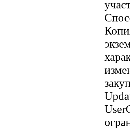
учас
Спос
Копи
экзем
хара
изме
закуп
Updat
User
огра