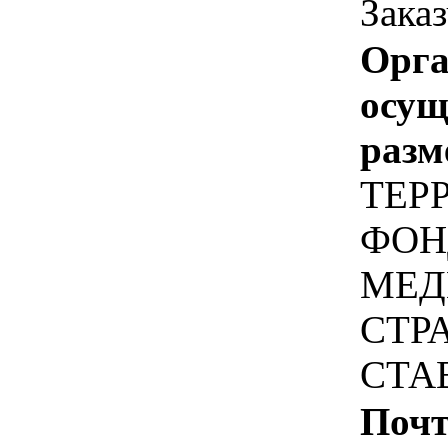
Зака
Орга
осу
разм
ТЕР
ФОН
МЕД
СТР
СТА
Почт