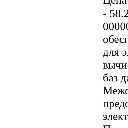
- 58.
0000
обес
для 
вычи
баз д
Межс
пред
элек