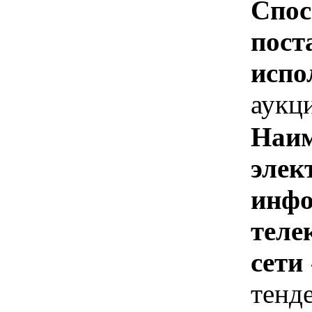
Спос
пост
испо
аукц
Наим
элек
инфо
теле
сети
тенд