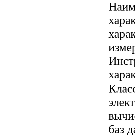
Наим
хара
хара
изме
Инст
харак
Клас
элек
вычи
баз д