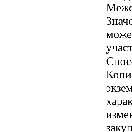
Межс
Знач
може
учас
Спос
Копи
экзем
хара
изме
заку