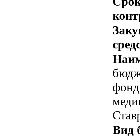
Срок
конт
Заку
сред
Наим
бюдж
фонд
меди
Став
Вид 