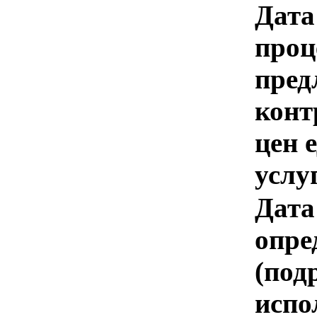
Дата
проц
пред
конт
цен 
услу
Дата
опре
(под
испо