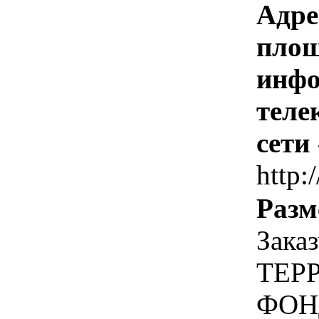
Адре
площ
инфо
теле
сети
http:
Разм
Зака
ТЕР
ФОН