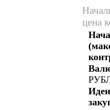
Начал
цена 
Нача
(мак
конт
Валю
РУБ
Иден
заку