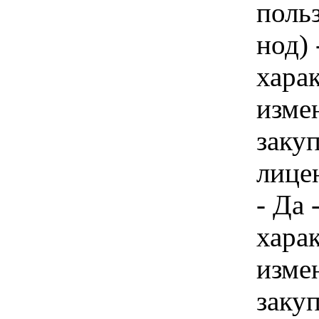
польз
нод) 
хара
изме
заку
лицен
- Да 
хара
изме
заку