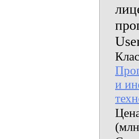
лиц
про
Use
Клас
Про
и и
техн
Цена
(млн