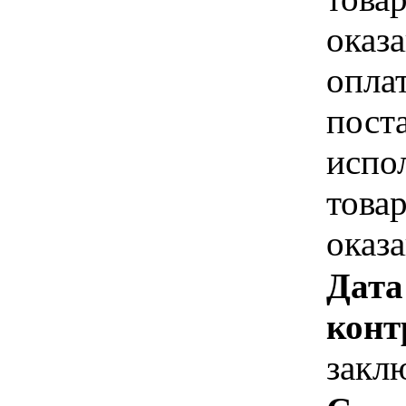
оказа
опла
пост
испо
това
оказ
Дата
конт
закл