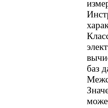
изме
Инст
харак
Клас
элек
вычи
баз д
Межс
Знач
може