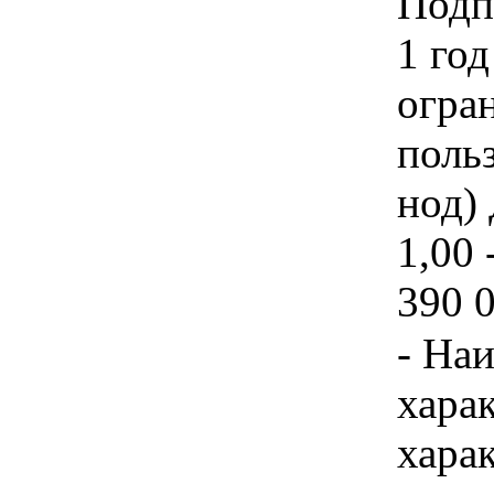
Подпи
1 год
огра
польз
нод) 
1,00 
390 
- На
хара
хара