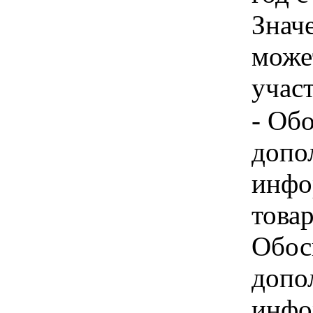
Знач
може
учас
- Об
допо
инфо
товар
Обос
допо
инфо