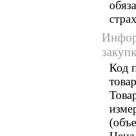
обяз
стра
Инфор
закуп
Код 
товар
Товар
изме
(объе
Цена 