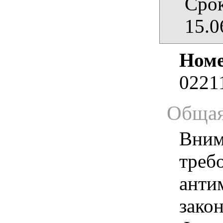
Срок
15.0
Номе
0221
Общая
Вним
треб
анти
зако