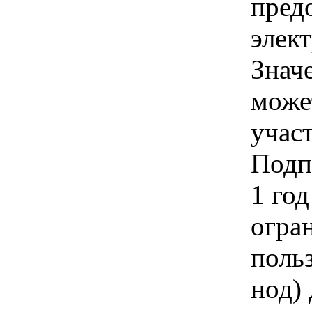
пред
элек
Знач
може
учас
Подпи
1 год
огра
польз
нод)