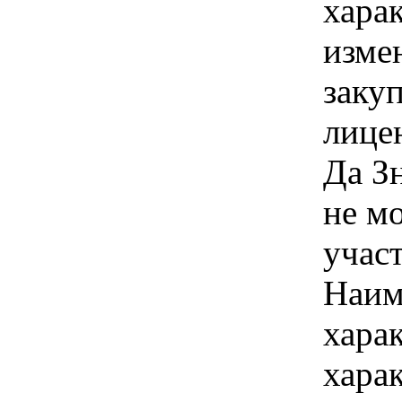
хара
изме
заку
лицен
Да З
не м
учас
Наим
хара
хара