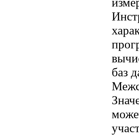
изме
Инст
харак
прог
вычи
баз д
Межс
Знач
може
учас