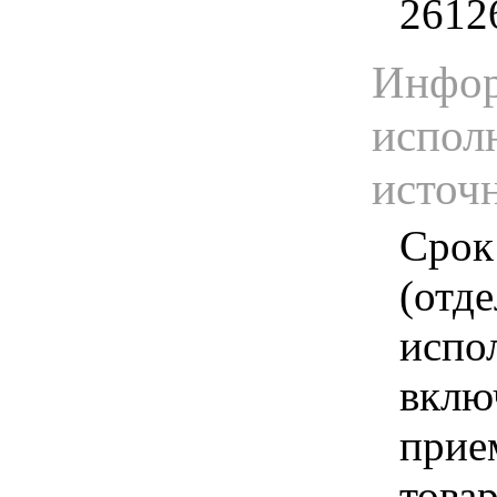
2612
Инфор
испол
источ
Срок
(отд
испо
вклю
прие
това