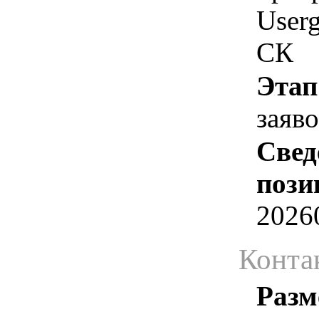
User
СК
Этап
заяв
Свед
пози
2026
Конта
Разм