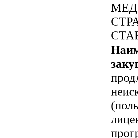
МЕД
СТР
СТА
Наим
заку
прод
неис
(пол
лице
прог