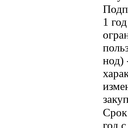
Подпи
1 год
огра
польз
нод) 
хара
изме
заку
Срок
год с