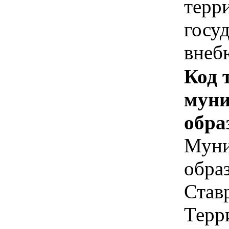
терр
госу
внеб
Код 
муни
обра
Муни
обра
Став
Терр