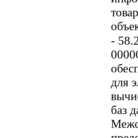
това
объе
- 58.
0000
обес
для 
вычи
баз д
Межс
пред