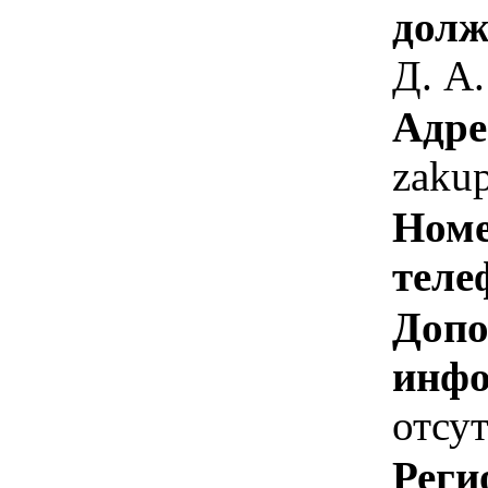
долж
Д. А.
Адре
zaku
Номе
теле
Допо
инфо
отсут
Реги