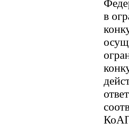
Феде
в ог
конк
осущ
огра
конк
дейс
отве
соотв
КоАП