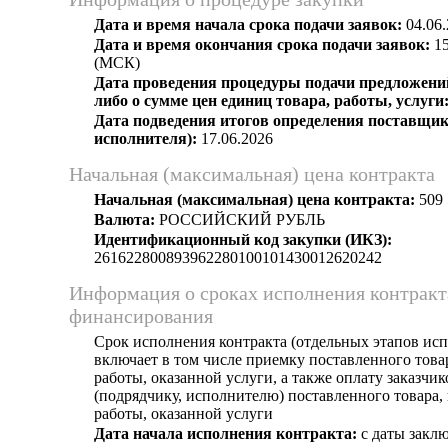
Дата и время начала срока подачи заявок:
04.06.
Дата и время окончания срока подачи заявок:
15
(МСК)
Дата проведения процедуры подачи предложений
либо о сумме цен единиц товара, работы, услуги
Дата подведения итогов определения поставщик
исполнителя):
17.06.2026
Начальная (максимальная) цена контракта
Начальная (максимальная) цена контракта:
509 
Валюта:
РОССИЙСКИЙ РУБЛЬ
Идентификационный код закупки (ИКЗ):
261622800893962280100101430012620242
Информация о сроках исполнения контракт
финансирования
Срок исполнения контракта (отдельных этапов исп
включает в том числе приемку поставленного тов
работы, оказанной услуги, а также оплату заказчи
(подрядчику, исполнителю) поставленного товара
работы, оказанной услуги
Дата начала исполнения контракта:
с даты заклю