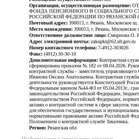
Организация, осуществляющая размещение:
ОТ
ФОНДА ПЕНСИОННОГО И СОЦИАЛЬНОГО С
РОССИЙСКОЙ ФЕДЕРАЦИИ ПО РЯЗАНСКОЙ 
Почтовый адрес:
390013, г. Рязань, Московское ш,
Место нахождения:
390013, г. Рязань, Московское 
Ответственное должностное лицо:
Смирнова О. В
Адрес электронной почты:
zakupki@62.sfr.gov.ru
Номер контактного телефона:
7-4912-303026
Факс:
(4912) 30-30-10
Дополнительная информация:
Контрактная служб
сформирована приказом № 182 от 08.04.2026. Руко
контрактной службы – заместитель управляющего
Иванова Оксана Анатольевна. Контрактная служба
деятельности руководствуется Конституцией Росс
Федеральным законом №44-ФЗ от 05.04.2013г., гр
законодательством Российской Федерации, бюдже
законодательством Российской Федерации, норм
актами о контрактной системе в сфере закупок това
для обеспечения государственных и муниципальн
нормативными правовыми актами Российской Фед
Положением о контрактной службе Заказчика.
Регион:
Рязанская обл
Информация о процедуре закупки