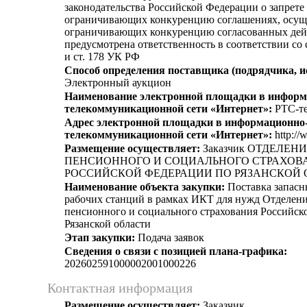
законодательства Российской Федерации о запрете 
ограничивающих конкуренцию соглашениях, осущ
ограничивающих конкуренцию согласованных дей
предусмотрена ответственность в соответствии со
и ст. 178 УК РФ
Способ определения поставщика (подрядчика, и
Электронный аукцион
Наименование электронной площадки в информ
телекоммуникационной сети «Интернет»:
РТС-те
Адрес электронной площадки в информационно
телекоммуникационной сети «Интернет»:
http://
Размещение осуществляет:
Заказчик ОТДЕЛЕН
ПЕНСИОННОГО И СОЦИАЛЬНОГО СТРАХОВ
РОССИЙСКОЙ ФЕДЕРАЦИИ ПО РЯЗАНСКОЙ 
Наименование объекта закупки:
Поставка запасн
рабочих станций в рамках ИКТ для нужд Отделен
пенсионного и социального страхования Российск
Рязанской области
Этап закупки:
Подача заявок
Сведения о связи с позицией плана-графика:
202602591000002001000226
Контактная информация
Размещение осуществляет:
Заказчик