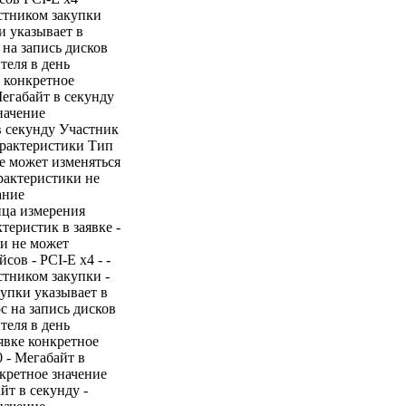
стником закупки
и указывает в
 на запись дисков
теля в день
е конкретное
Мегабайт в секунду
начение
в секунду Участник
арактеристики Тип
 может изменяться
рактеристики не
ание
ица измерения
теристик в заявке -
ки не может
ов - PCI-E x4 - -
стником закупки -
купки указывает в
с на запись дисков
теля в день
аявке конкретное
0 - Мегабайт в
нкретное значение
йт в секунду -