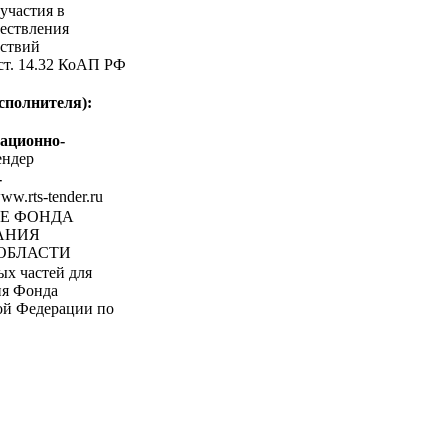
участия в
ествления
ствий
 ст. 14.32 КоАП РФ
сполнителя):
ационно-
ндер
-
www.rts-tender.ru
ИЕ ФОНДА
АНИЯ
ОБЛАСТИ
ых частей для
ия Фонда
ой Федерации по