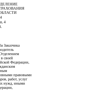
ДЕЛЕНИЕ
ТРАХОВАНИЯ
ОБЛАСТИ
 4
ш, 4
.
а Заказчика
водитель
 Отделением
 в своей
ийской Федерации,
ажданским
тным
ативными правовыми
ров, работ, услуг
ых нужд, иными
ерации,