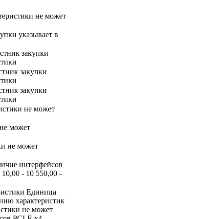
ктеристики не может
купки указывает в
астник закупки
стики
астник закупки
стики
астник закупки
стики
истики не может
 не может
ки не может
Наличие интерфейсов
0,00 - 10 550,00 -
ристики Единица
ению характеристик
истики не может
сов PCI-E x4