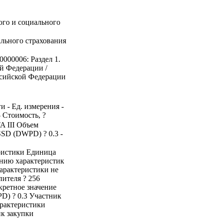
го и социального
льного страхования
0000006: Раздел 1.
й Федерации /
ссийской Федерации
и - Ед. измерения -
- Стоимость, ?
A III Объем
SSD (DWPD) ? 0.3 -
ристики Единица
ению характеристик
характеристики не
ителя ? 256
кретное значение
D) ? 0.3 Участник
арактеристики
ик закупки