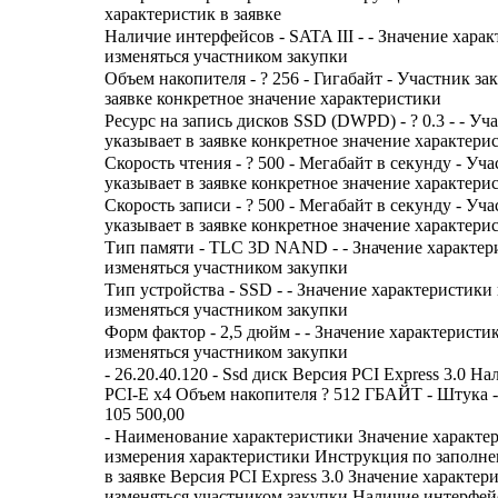
характеристик в заявке
Наличие интерфейсов - SATA III - - Значение хара
изменяться участником закупки
Объем накопителя - ? 256 - Гигабайт - Участник за
заявке конкретное значение характеристики
Ресурс на запись дисков SSD (DWPD) - ? 0.3 - - Уч
указывает в заявке конкретное значение характери
Скорость чтения - ? 500 - Мегабайт в секунду - Уч
указывает в заявке конкретное значение характери
Скорость записи - ? 500 - Мегабайт в секунду - Уч
указывает в заявке конкретное значение характери
Тип памяти - TLC 3D NAND - - Значение характер
изменяться участником закупки
Тип устройства - SSD - - Значение характеристики
изменяться участником закупки
Форм фактор - 2,5 дюйм - - Значение характеристи
изменяться участником закупки
- 26.20.40.120 - Ssd диск Версия PCI Express 3.0 
PCI-E x4 Объем накопителя ? 512 ГБАЙТ - Штука - 1
105 500,00
- Наименование характеристики Значение характе
измерения характеристики Инструкция по заполн
в заявке Версия PCI Express 3.0 Значение характер
изменяться участником закупки Наличие интерфей