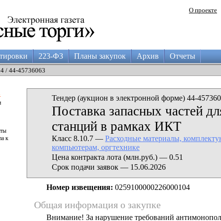
О проекте
тировки
223-ФЗ
Планы закупок
Архив
Отчеты
04 / 44-45736063
а
Тендер (аукцион в электронной форме) 44-457360
и
Поставка запасных частей дл
станций в рамках ИКТ
аты
Класс 8.10.7 —
Расходные материалы, комплект
па к
компьютерам, оргтехнике
Цена контракта лота (млн.руб.) — 0.51
Срок подачи заявок — 15.06.2026
Номер извещения:
0259100000226000104
Общая информация о закупке
Внимание! За нарушение требований антимонопо