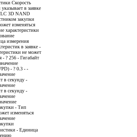
стики Скорость
 указывает в заявке
и TLC 3D NAND
стником закупки
может изменяться
ие характеристики
нование
ица измерения
теристик в заявке -
ктеристики не может
- ? 256 - Гигабайт
 значение
) - ? 0.3 - -
начение
т в секунду -
начение
т в секунду -
начение
Значение
акупки - Тип
может изменяться
начение
акупки
ристики - Единица
нению