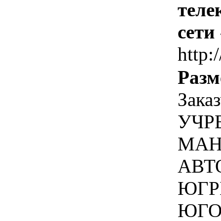
теле
сети
http:
Разм
Зака
УЧР
МАН
АВТ
ЮГР
ЮГО