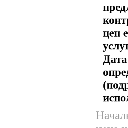
пред
конт
цен 
услу
Дата
опре
(под
испо
Начал