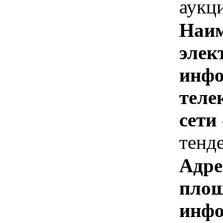
аукц
Наим
элек
инфо
теле
сети
тенд
Адре
площ
инфо