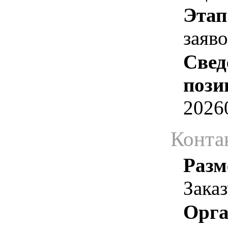
Этап
заяв
Свед
пози
2026
Конта
Разм
Зака
Орга