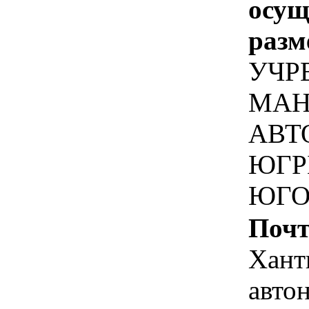
осу
разм
УЧР
МАН
АВТ
ЮГР
ЮГО
Почт
Хант
авто