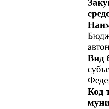
Заку
сред
Наим
Бюдж
авто
Вид 
субъ
Феде
Код 
муни