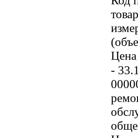
Код 
товар
изме
(объе
Цена 
- 33.
0000
ремо
обсл
обще