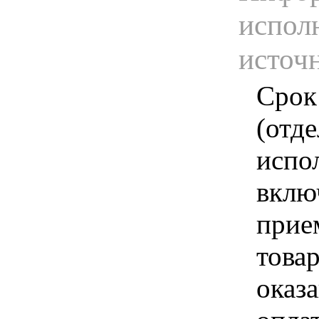
испол
источ
Срок
(отд
испо
вклю
прие
това
оказа