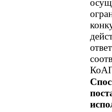
осущ
огра
конк
дейс
отве
соотв
КоАП
Спос
пост
испо