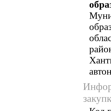
обра
Муни
обра
обла
райо
Хант
авто
Инфор
закуп