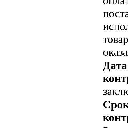
опла
пост
испо
това
оказ
Дата
конт
закл
Срок
конт