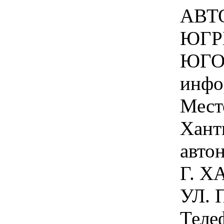
АВТ
ЮГР
ЮГОР
инфо
Мест
Хант
авто
Г. 
УЛ. 
Теле