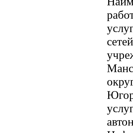
Наим
рабо
услу
сетей
учре
Манс
окру
Югор
услу
авто