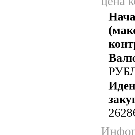
цена 
Нача
(мак
конт
Валю
РУБ
Иден
заку
2628
Инфор