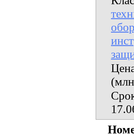
Клас
техн
обор
инст
защ
Цена
(млн
Срок
17.0
Номе