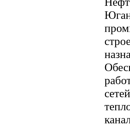
Нефт
Юган
пром
строе
назн
Обес
рабо
сете
тепл
канал