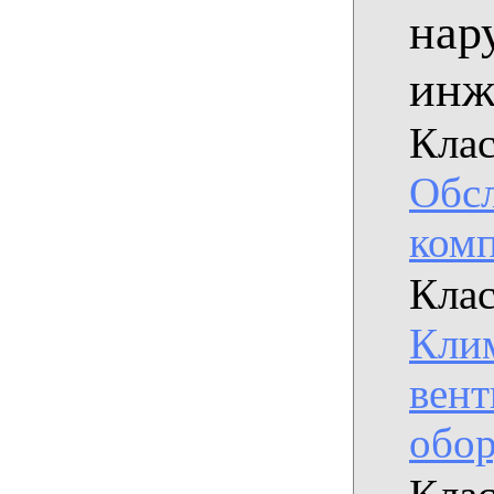
нар
инж
Клас
Обс
комп
Клас
Клим
вен
обор