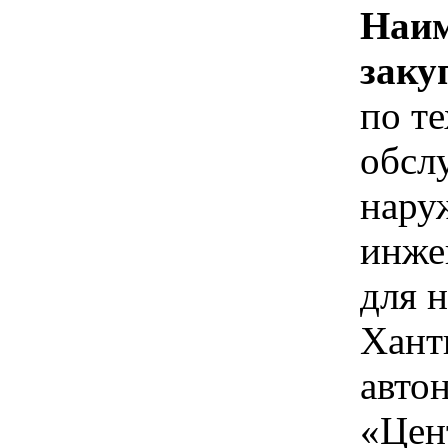
Наим
заку
по т
обсл
нару
инже
для 
Хант
авто
«Цен