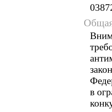
0387
Общая
Вним
треб
анти
зако
Феде
в ог
конк