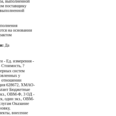
ара, выполненной
ком поставщику
, выполненной
сполнения
ются на основании
трактом
и:
Да
и - Ед. измерения -
- Стоимость, ?
терных систем
новленных у
в отношении
ация 628672, ХМАО-
льтант Бюджетные
кз., ОВМ-Ф, 3 ОД -
, один экз., ОВМ-
слугам Оказание
новку,
лекты, внесение