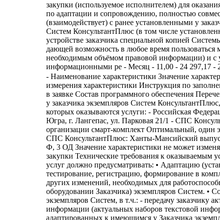
закупки (используемое исполнителем) для оказания
по адаптации и сопровождению, полностью совме
(взаимодействует) с ранее установленными у зака
Систем КонсультантПлюс (в том числе установлен
устройстве заказчика специальной копией Систем
дающей возможность в любое время пользоваться
необходимым объёмом правовой информации) и с
информационными ре - Месяц - 11,00 - 24 297,17 - 
- Наименование характеристики Значение характеристики Единица измерения характеристики Инструкция по заполнению характеристик в заявке Состав программного обеспечения Перечень установленных у заказчика экземпляров Систем КонсультантПлюс, в отношении которых оказываются услуги: - Российская Федерация 628672, ХМАО-Югра, г. Лангепас, ул. Парковая 21/1 - СПС Консультант Бюджетные организации смарт-комплект Оптимальный, один экз., ОВМ-Ф, 3 ОД - СПС КонсультантПлюс: Ханты-Мансийский выпуск, один экз., ОВМ-Ф, 3 ОД Значение характеристики не может изменяться участником закупки Технические требования к оказываемым услугам Оказание услуг должно предусматривать: • Адаптацию (установку, тестирование, регистрацию, формирование в комплекты, внесение других изменений, необходимых для работоспособности на оборудовании Заказчика) экземпляров Систем. • Сопровождение экземпляров Систем, в т.ч.: - передачу заказчику актуальной информации (актуальных наборов текстовой информации, адаптированных к имеющимся у Заказчика экземплярам Систем КонсультантПлюс); возможность ежедневного обновления информационных банков по телекоммуникационным сетям; - техническую профилактику работоспособности Систем КонсультантПлюс и восстановление работоспособности Систем КонсультантПлюс в случаях сбоев компьютерного оборудования после их устранения заказчиком (тестирование, переустановка); - предоставление дополнительной информации и возможностей, состав которых определяется исполнителем; - мониторинг данных об использовании Систем КонсультантПлюс с целью предотвращения их противоправного и контрафактного использования, а также замедления работы; - консультирование по работе с Системами КонсультантПлюс, в т.ч. обучение заказчика работе с этими Системами по методикам Сети КонсультантПлюс с возможностью получения специального сертификата об обучении; - предоставление возможности получения заказчиком консультаций по работе экземпляров Систем КонсультантПлюс по телефону, по электронной почте, через специальные сервисы и базы данных либо в офисе исполнителя; - предоставление другой информации и материалов по СПС КонсультантПлюс. Значение характеристики не может изменяться участником закупки Требования к качеству оказываемых услуг • Участник закупки (исполнитель) обязан обеспечить совместимость (взаимодействие) услуг по адаптации и сопровождению с: a) ранее установленными у заказчика экземплярами Систем КонсультантПлюс (в том числе установленной на электронном устройстве заказчика специальной копией Системы КонсультантПлюс, дающей возможность в любое время пользоваться минимально необходимым объёмом правовой информации); б) информационными ресурсами заказчика, ранее самостоятельно подготовленными им с использованием технологий Систем КонсультантПлюс, в том числе с: - составленными заказчиком внутри СПС подборками документов, перечнями документов «на контроле», комментариями и закладками заказчика в текстах документов Систем КонсультантПлюс; - базой данных проектов типовых договоров заказчика, содержащей договорные формы, создаваемые, открываемые, изменяемые и обновляемые (актуализируемые) заказчиком с использованием актуализируемого Конструктора договоров КонсультантПлюс; - технологическими взаимосвязями отдельных собственных документов заказчика (в том числе шаблонов/типовых форм/образцов) с актуализируемыми Системами КонсультантПлюс и актуализируемым Конструктором договоров КонсультантПлюс. Участник закупки (исполнитель) обязан предоставить заказчику документы, подтверждающие наличие у участника закупки (исполнителя) необходимых прав на использование технологий и иных результатов интеллектуальной деятельности, и, в частности, копию Лицензионного соглашения, подтверждающего, что специальное сервисное программное обеспечение, предназначенное участником закупки (используемое исполнителем) для оказания заказчику услуг по адаптации и сопровождению, полностью совместимо (взаимодействует) с ранее установленными у заказчика экземплярами Систем КонсультантПлюс (в том числе установленной на электронном устройстве заказчика специальной копией Системы КонсультантПлюс, дающей возможность в любое время пользоваться минимально необходимым объёмом правовой информации) и с указанными выше информационными ре Значение характеристики не может изменяться участником закупки Требования к функционалу Системы КонсультантПлюс • Возможность поиска, результат которого представлен в виде единого списка документов (без разбивки по информационным банкам), в котором представлены нормативные документы, судебные решения, комментарии и т.п., наиболее точно отвечающие условиям запроса с указанием фрагмента текста. • Возможность поиска, результат которого представлен в виде дерева-списка, в котором отражено точное количество найденных документов по каждому разделу и информационному банку. • Возможность поиска по тексту документа с формулированием запроса как на естественном языке, так и с использованием различных логических условий и ограничений (с учетом близости слов, задаваемой пользователем, либо присутствия их в одном абзаце документа, с одновременным использованием логических условий «и» / «или» / «кроме»). • Наличие специальных карточек реквизитов, адаптированных для поиска конкретных типов информации (содержание специфических для этого типа информации реквизитов); • Возможность поиска с помощью самонастраивающихся словарей. • Возможность контекстного поиска по списку найденных документов, в том числе с многократным уточнением запроса. • Наличие информации о статусе документа: утратил силу или отменен, не вступил в силу; все акты, кроме утративших силу, отменённых и не вступивших в силу. • Связи между документами оформляются в отдельный список, в котором могут быть разделы: - содержит дополнительную информацию о следующих документах; - упоминает следующий документ; - упоминается в следующем документе; - разъяснен следующим документом; - действие изменено следующим документом; - дан в редакции следующего документа; - изменен следующим документом; - дополнительную информацию смотрите в следующих документах. • В Системе представляется инструментарий для сравнения редакций документа, включая недействующие. • Предусмотрена возможность получения редакции документа на конкретную дату с указанием диапазона действия редакции. • К документам, имеющим структуру, содержится структурированное интерактивн Значение характеристики не может изменяться участником закупки Сроки оказания услуг С 01.01.2027 года – по 30.11.2027 года Значение характеристики не может изменяться участником закупки - Наименование характеристики - Значение характеристики - Единица измерения характеристики - Инструкция по заполнению характеристик в заявке - Состав программного обеспечения - Перечень установленных у заказчика экземпляров Систем КонсультантПлюс, в отношении которых оказываются услуги: - Российская Федерация 628672, ХМАО-Югра, г. Лангепас, ул. Парковая 21/1 - СПС Консультант Бюджетные организации смарт-комплект Оптимальный, один экз., ОВМ-Ф, 3 ОД - СПС КонсультантПлюс: Ханты-Мансийский выпуск, один экз., ОВМ-Ф, 3 ОД - - Значение характеристики не может изменяться участником закупки - Технические требования к оказываемым услугам - Оказание услуг должно предусматривать: • Адаптацию (установку, тестирование, регистрацию, формирование в комплекты, внесение других изменений, необходимых для работоспособности на оборудовании Заказчика) экземпляров Систем. • Сопровождение экземпляров Систем, в т.ч.: - передачу заказчику актуальной информации (актуальных наборов текстовой информации, адаптированных к имеющимся у Заказ