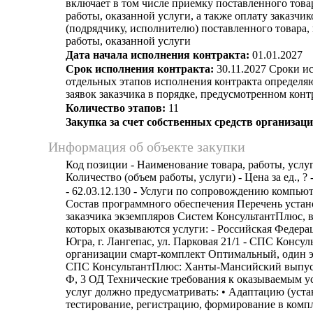
включает в том числе приемку поставленного тов
работы, оказанной услуги, а также оплату заказчи
(подрядчику, исполнителю) поставленного товара
работы, оказанной услуги
Дата начала исполнения контракта:
01.01.2027
Срок исполнения контракта:
30.11.2027 Сроки и
отдельных этапов исполнения контракта определя
заявок заказчика в порядке, предусмотренном кон
Количество этапов:
11
Закупка за счет собственных средств организаци
Информация об объекте закупки
Код позиции - Наименование товара, работы, услуг
Количество (объем работы, услуги) - Цена за ед., ? 
- 62.03.12.130 - Услуги по сопровождению компью
Состав программного обеспечения Перечень уста
заказчика экземпляров Систем КонсультантПлюс, 
которых оказываются услуги: - Российская Федер
Югра, г. Лангепас, ул. Парковая 21/1 - СПС Консу
организации смарт-комплект Оптимальный, один э
СПС КонсультантПлюс: Ханты-Мансийский выпуск
Ф, 3 ОД Технические требования к оказываемым у
услуг должно предусматривать: • Адаптацию (уста
тестирование, регистрацию, формирование в комп