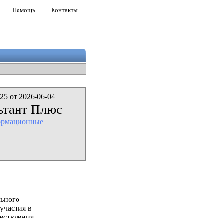
Помощь
Контакты
25 от 2026-06-04
ьтант Плюс
ормационные
льного
участия в
ествления