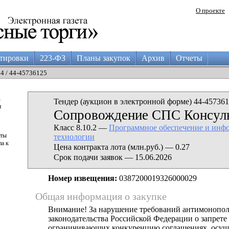
О проекте
тировки
223-ФЗ
Планы закупок
Архив
Отчеты
04 / 44-45736125
а
Тендер (аукцион в электронной форме) 44-457361
и
Сопровождение СПС Консул
Класс 8.10.2 —
Программное обеспечение и инф
аты
технологии
па к
Цена контракта лота (млн.руб.) — 0.27
Срок подачи заявок — 15.06.2026
Номер извещения:
0387200019326000029
Общая информация о закупке
Внимание! За нарушение требований антимонопо
законодательства Российской Федерации о запрете 
ограничивающих конкуренцию соглашениях, осущ