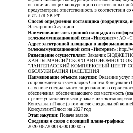
ограничивающих конкуренцию согласованных дей
предусмотрена ответственность в соответствии со
и ст. 178 УК РФ
Способ определения поставщика (подрядчика, и
Электронный аукцион
Наименование электронной площадки в информ
телекоммуникационной сети «Интернет»:
АО «С
Адрес электронной площадки в информационно
телекоммуникационной сети «Интернет»:
http://
Размещение осуществляет:
Заказчик БЮДЖЕТ
ХАНТЫ-МАНСИЙСКОГО АВТОНОМНОГО ОКР
"ЛАНГЕПАССКИЙ КОМПЛЕКСНЫЙ ЦЕНТР С
ОБСЛУЖИВАНИЯ НАСЕЛЕНИЯ"
Наименование объекта закупки:
Оказание услуг 
сопровождению экземпляров Систем Консультант
на основе специального лицензионного сервисног
обеспечения, обеспечивающего совместимость (вз
с ранее установленными у заказчика экземплярам
КонсультантПлюс (в том числе специальной копи
КонсультантПлюс) на 2027 год
Этап закупки:
Подача заявок
Сведения о связи с позицией плана-графика:
202603872000193001000055