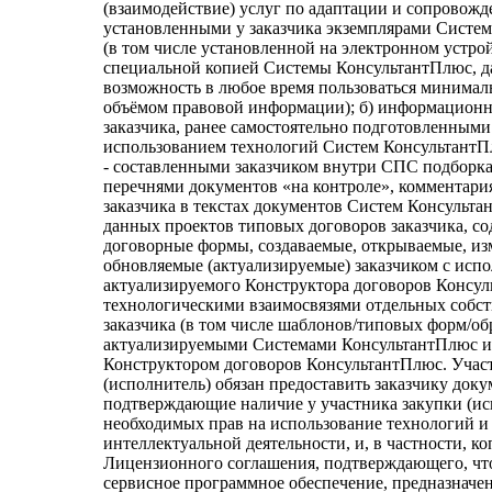
(взаимодействие) услуг по адаптации и сопровожде
установленными у заказчика экземплярами Систе
(в том числе установленной на электронном устрой
специальной копией Системы КонсультантПлюс, 
возможность в любое время пользоваться минима
объёмом правовой информации); б) информацион
заказчика, ранее самостоятельно подготовленными
использованием технологий Систем КонсультантПлю
- составленными заказчиком внутри СПС подборк
перечнями документов «на контроле», комментари
заказчика в текстах документов Систем Консультан
данных проектов типовых договоров заказчика, с
договорные формы, создаваемые, открываемые, и
обновляемые (актуализируемые) заказчиком с исп
актуализируемого Конструктора договоров Консул
технологическими взаимосвязями отдельных собс
заказчика (в том числе шаблонов/типовых форм/обр
актуализируемыми Системами КонсультантПлюс и
Конструктором договоров КонсультантПлюс. Учас
(исполнитель) обязан предоставить заказчику доку
подтверждающие наличие у участника закупки (ис
необходимых прав на использование технологий и
интеллектуальной деятельности, и, в частности, к
Лицензионного соглашения, подтверждающего, чт
сервисное программное обеспечение, предназначе