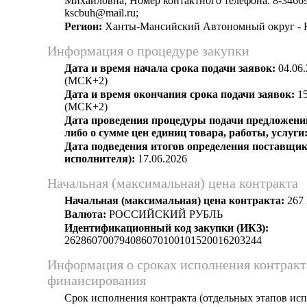
Михайловна; Номер контактного телефона: 8-34669-
kscbuh@mail.ru;
Регион:
Ханты-Мансийский Автономный округ -
Информация о процедуре закупки
Дата и время начала срока подачи заявок:
04.06.
(МСК+2)
Дата и время окончания срока подачи заявок:
15
(МСК+2)
Дата проведения процедуры подачи предложений
либо о сумме цен единиц товара, работы, услуги
Дата подведения итогов определения поставщик
исполнителя):
17.06.2026
Начальная (максимальная) цена контракта
Начальная (максимальная) цена контракта:
267 
Валюта:
РОССИЙСКИЙ РУБЛЬ
Идентификационный код закупки (ИКЗ):
262860700794086070100101520016203244
Информация о сроках исполнения контракт
финансирования
Срок исполнения контракта (отдельных этапов исп