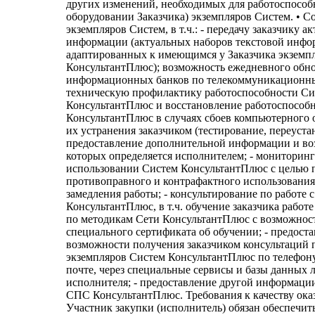
других изменений, необходимых для работоспособ
оборудовании Заказчика) экземпляров Систем. • 
экземпляров Систем, в т.ч.: - передачу заказчику а
информации (актуальных наборов текстовой инфо
адаптированных к имеющимся у Заказчика экземп
КонсультантПлюс); возможность ежедневного обн
информационных банков по телекоммуникационны
техническую профилактику работоспособности Си
КонсультантПлюс и восстановление работоспособ
КонсультантПлюс в случаях сбоев компьютерного 
их устранения заказчиком (тестирование, переустан
предоставление дополнительной информации и во
которых определяется исполнителем; - мониторин
использовании Систем КонсультантПлюс с целью 
противоправного и контрафактного использования,
замедления работы; - консультирование по работе 
КонсультантПлюс, в т.ч. обучение заказчика работ
по методикам Сети КонсультантПлюс с возможнос
специального сертификата об обучении; - предост
возможности получения заказчиком консультаций 
экземпляров Систем КонсультантПлюс по телефону
почте, через специальные сервисы и базы данных 
исполнителя; - предоставление другой информаци
СПС КонсультантПлюс. Требования к качеству ока
Участник закупки (исполнитель) обязан обеспечит