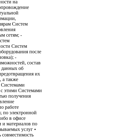
ности на
Сопровождение
ктуальной
рмации,
лярам Систем
овления
м сетям; -
стем
ности Систем
оборудования после
овка); -
зможностей, состав
г данных об
предотвращения их
 а также
с Системами
е с этими Системами
тью получения
авление
по работе
, по электронной
либо в офисе
и и материалов по
зываемых услуг •
ь совместимость