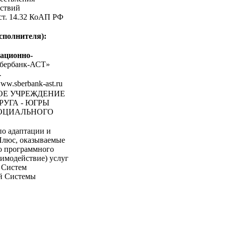
ствий
 ст. 14.32 КоАП РФ
сполнителя):
ационно-
бербанк-АСТ»
-
www.sberbank-ast.ru
НОЕ УЧРЕЖДЕНИЕ
УГА - ЮГРЫ
ОЦИАЛЬНОГО
по адаптации и
Плюс, оказываемые
о программного
аимодействие) услуг
и Систем
ей Системы