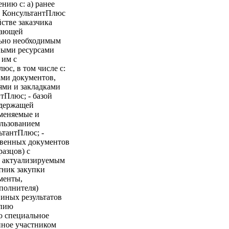
нию с: a) ранее
м КонсультантПлюс
стве заказчика
дающей
льно необходимым
ными ресурсами
 им с
с, в том числе с:
ами документов,
ями и закладками
тПлюс; - базой
одержащей
зменяемые и
ользованием
ьтантПлюс; -
твенных документов
азцов) с
 актуализируемым
тник закупки
менты,
полнителя)
 иных результатов
опию
о специальное
нное участником