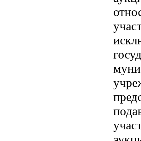
отно
участ
искл
госу
муни
учре
пред
пода
учас
аукц