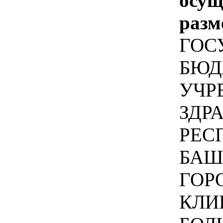
осу
разм
ГОС
БЮД
УЧР
ЗДР
РЕС
БАШ
ГОР
КЛИ