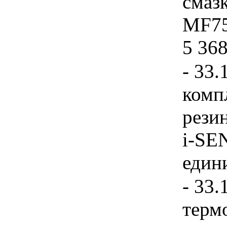
смаз
MF75
5 368
- 33.
комп
резин
i-SE
едини
- 33.
терм