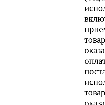
испо
вклю
прие
това
оказа
опла
пост
испо
това
оказ