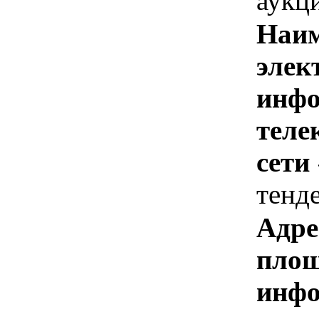
аукц
Наим
элек
инфо
теле
сети
тенд
Адре
площ
инфо