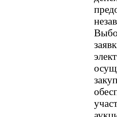
пред
неза
Выбо
заявк
элек
осущ
заку
обес
учас
аукц