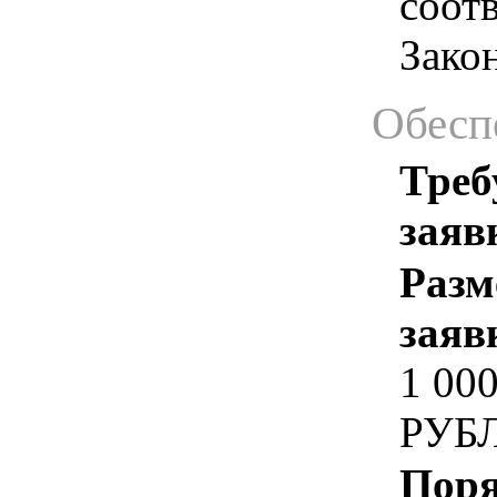
соотв
Зако
Обесп
Треб
заяв
Разм
заяв
1 00
РУБ
Поря