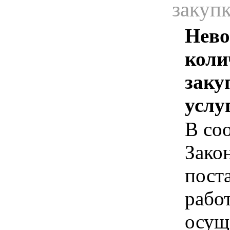
закуп
Нево
коли
заку
услу
В соо
Зако
пост
рабо
осущ