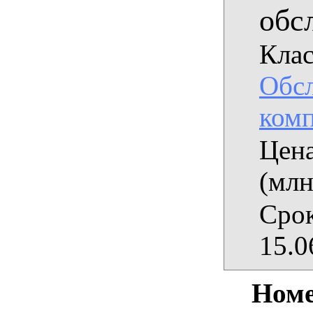
обс
Клас
Обс
комп
Цена
(млн
Срок
15.0
Номе