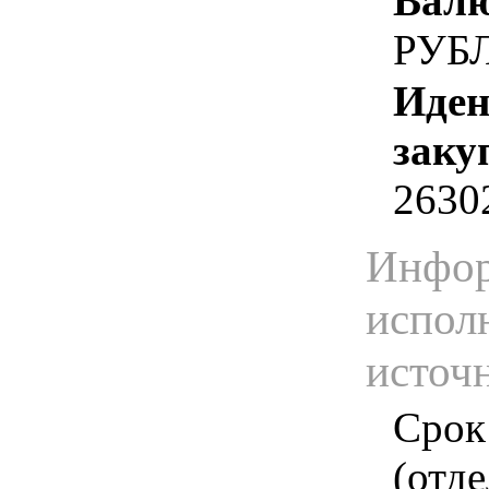
Валю
РУБ
Иден
заку
2630
Инфор
испол
источ
Срок
(отд