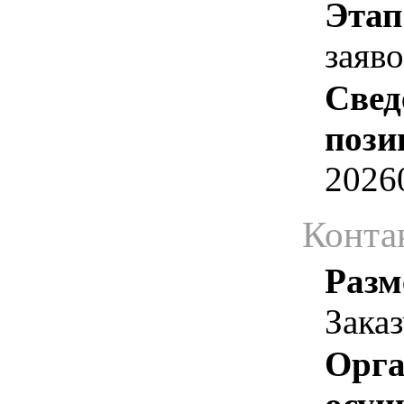
Этап
заяв
Свед
пози
2026
Конта
Разм
Зака
Орга