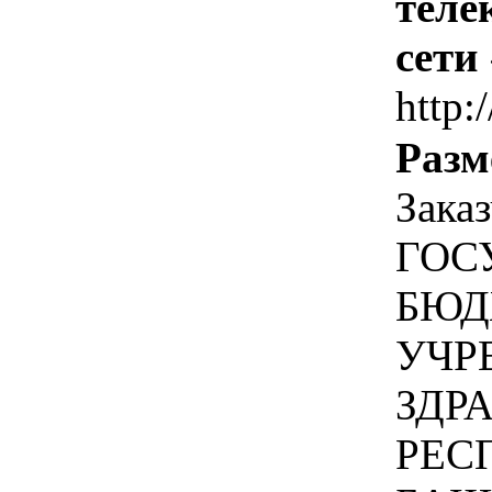
теле
сети
http:
Разм
Зака
ГОС
БЮД
УЧР
ЗДР
РЕС