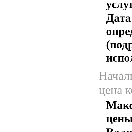
услу
Дата
опре
(под
испо
Начал
цена 
Макс
цены