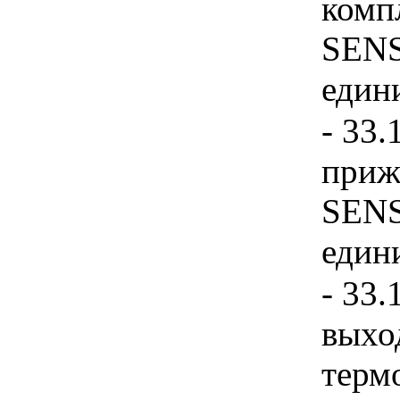
компл
SENS
едини
- 33.
приж
SENS
едини
- 33.
выхо
терм