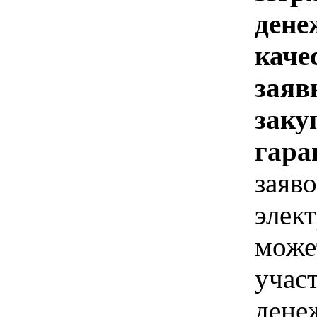
дене
каче
заяв
заку
гара
заяво
элек
може
учас
дене