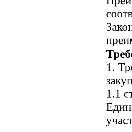
Преи
соотв
Зако
преи
Треб
1. Т
закуп
1.1 с
Един
учас