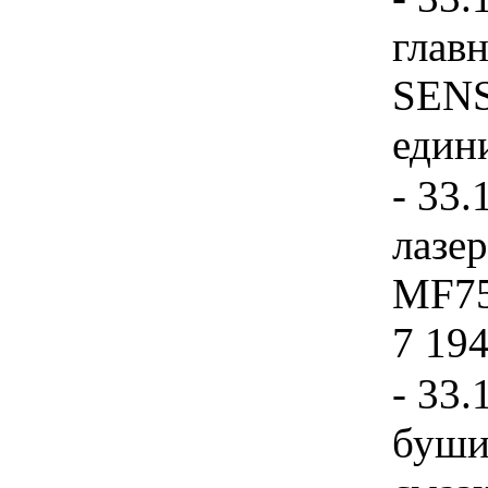
главн
SENS
едини
- 33.
лазе
MF75
7 194
- 33.
буши