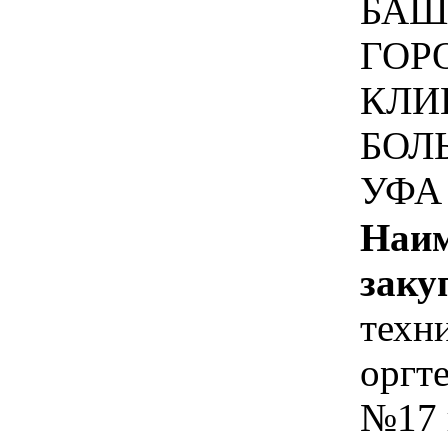
БАШ
ГОР
КЛИ
БОЛ
УФА
Наим
заку
техн
оргт
№17 