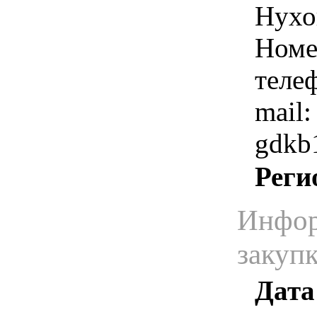
Нухо
Номе
теле
mail:
gdkb
Реги
Инфор
закуп
Дата