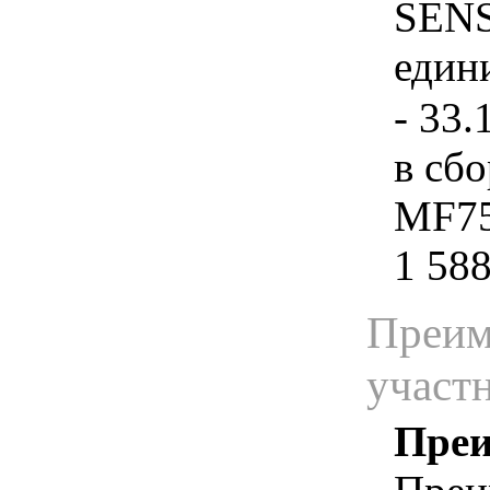
SENS
едини
- 33.
в сб
MF75
1 588
Преим
участ
Преи