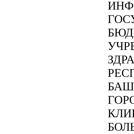
ИНФО
ГОС
БЮД
УЧР
ЗДР
РЕС
БАШ
ГОР
КЛИ
БОЛ