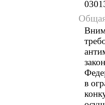
0301
Общая
Вним
треб
анти
зако
Феде
в ог
конк
осущ