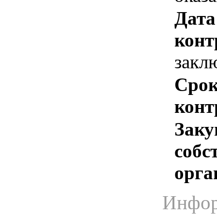
Дата
конт
закл
Срок
конт
Заку
собс
орга
Инфор