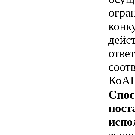
огра
конк
дейс
отве
соотв
КоАП
Спос
пост
испо