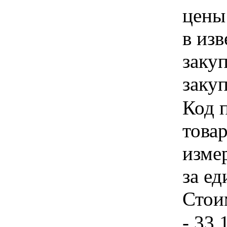
цены
в из
заку
закуп
Код 
товар
изме
за ед
Стои
- 33.