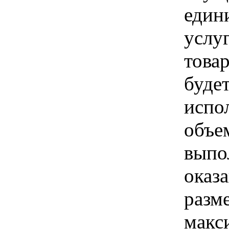
един
услуг
товар
буде
испо
объе
выпо
оказа
разм
макс