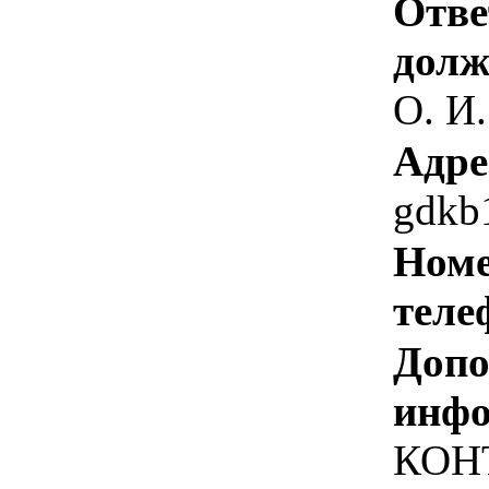
Отве
долж
О. И.
Адре
gdkb
Номе
теле
Допо
инфо
КОН