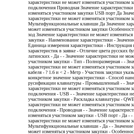
характеристики не может изменяться участником 
подключения Проводная Значение характеристики
изменяться участником закупки USB порт Да Знач
характеристики не может изменяться участником з
Мультифункциональные клавиши Да Значение хар
может изменяться участником закупки Особеннос
ход Значение характеристики не может изменяться
закупки - Наименование характеристики - Значени
Единица измерения характеристики - Инструкция
характеристик в заявке - Отличие цвета русских б
латинских - Да - - Значение характеристики не мо
участником закупки - Тип - Полноразмерная - - Зн
характеристики не может изменяться участником з
кабеля - ? 1.6 и < 2 - Метр - Участник закупки указ
конкретное значение характеристики - Способ нан
русификации клавиатуры - Промышленный - - Зна
характеристики не может изменяться участником з
подключения - USB - - Значение характеристики н
участником закупки - Раскладка клавиатуры - QWE
характеристики не может изменяться участником з
подключения - Проводная - - Значение характерис
изменяться участником закупки - USB порт - Да - -
характеристики не может изменяться участником з
Мультифункциональные клавиши - Да - - Значение
может изменяться участником закупки - Особеннос