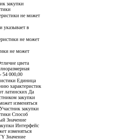
ник закупки
стики
еристики не может
ки указывает в
еристики не может
тики не может
 Отличие цвета
олноразмерная
- 54 000,00
ристики Единица
ению характеристик
от латинских Да
стником закупки
может изменяться
 Участник закупки
истики Способ
ый Значение
закупки Интерфейс
жет изменяться
TY Значение