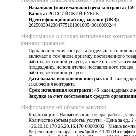
Начальная (максимальная) цена контракта:
169 
Валюта:
РОССИЙСКИЙ РУБЛЬ
Идентификационный код закупки (ИКЗ):
262500304230477510100100540010000244
Информация о сроках исполнения контракт
финансирования
Срок исполнения контракта (отдельных этапов исп
включает в том числе приемку поставленного тов
работы, оказанной услуги, а также оплату заказчи
(подрядчику, исполнителю) поставленного товара
работы, оказанной услуги
Дата начала исполнения контракта:
0 календарн
заключения контракта
Срок исполнения контракта:
46 календарных дн
Закупка за счет собственных средств организаци
Информация об объекте закупки
Код позиции - Наименование товара, работы, услуг
Количество (объем работы, услуги) - Цена за ед., ? 
- 26.20.16.170 26.20.16.170-00000002 - Мышь комп
Разрешение сенсора, точек/дюйм ? 1200 Интерфе