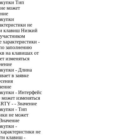
закупки Тип
 не может
ение
акупки
актеристики не
ти клавиш Низкий
 участником
е характеристики -
 по заполнению
укв на клавишах от
жет изменяться
ачение
акупки - Длина
ывает в заявке
есения
чение
акупки - Интерфейс
е может изменяться
RTY - - Значение
акупки - Тип
тики не может
 Значение
акупки -
 характеристики не
ти клавиш -