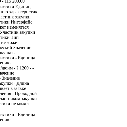
 - 115 200,00
ристики Единица
ению характеристик
частник закупки
истики Интерфейс
жет изменяться
 Участник закупки
стики Тип
 не может
ческий Значение
акупки -
ристики - Единица
нению
/дюйм - ? 1200 - -
начение
- Значение
акупки - Длина
ывает в заявке
ючения - Проводной
участником закупки
истики не может
ристики - Единица
нению