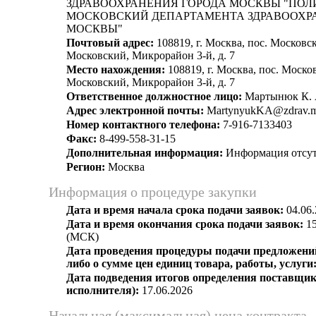
ЗДРАВООХРАНЕНИЯ ГОРОДА МОСКВЫ "ПОЛ
МОСКОВСКИЙ ДЕПАРТАМЕНТА ЗДРАВООХР
МОСКВЫ"
Почтовый адрес:
108819, г. Москва, пос. Московс
Московский, Микрорайон 3-й, д. 7
Место нахождения:
108819, г. Москва, пос. Моско
Московский, Микрорайон 3-й, д. 7
Ответственное должностное лицо:
Мартынюк К. 
Адрес электронной почты:
MartynyukKA@zdrav.m
Номер контактного телефона:
7-916-7133403
Факс:
8-499-558-31-15
Дополнительная информация:
Информация отсут
Регион:
Москва
Информация о процедуре закупки
Дата и время начала срока подачи заявок:
04.06.
Дата и время окончания срока подачи заявок:
15
(МСК)
Дата проведения процедуры подачи предложений
либо о сумме цен единиц товара, работы, услуги
Дата подведения итогов определения поставщик
исполнителя):
17.06.2026
Начальная (максимальная) цена контракта