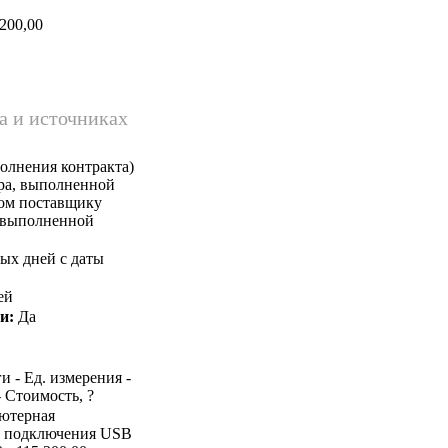
200,00
а и источниках
олнения контракта)
ара, выполненной
ком поставщику
, выполненной
ых дней с даты
ей
и:
Да
и - Ед. измерения -
- Стоимость, ?
ьютерная
йс подключения USB