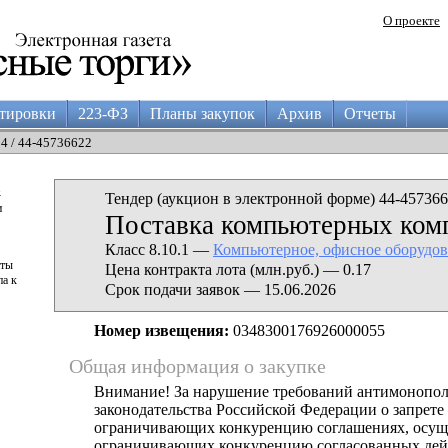
О проекте
тировки
223-ФЗ
Планы закупок
Архив
Отчеты
04 / 44-45736622
а
Тендер (аукцион в электронной форме) 44-457366
и
Поставка компьютерных ко
Класс 8.10.1 —
Компьютерное, офисное оборудов
аты
Цена контракта лота (млн.руб.) — 0.17
па к
Срок подачи заявок — 15.06.2026
Номер извещения:
0348300176926000055
Общая информация о закупке
Внимание! За нарушение требований антимонопо
законодательства Российской Федерации о запрете 
ограничивающих конкуренцию соглашениях, осущ
ограничивающих конкуренцию согласованных дей