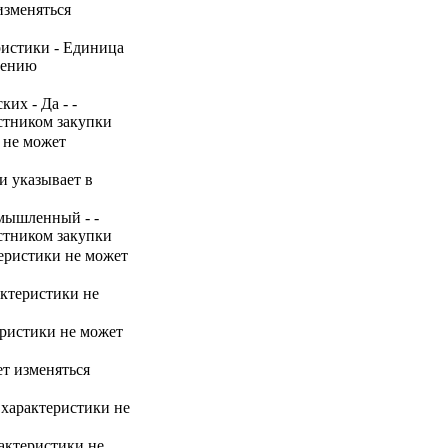
изменяться
ристики - Единица
нению
их - Да - -
стником закупки
 не может
ки указывает в
мышленный - -
стником закупки
еристики не может
актеристики не
еристики не может
ет изменяться
 характеристики не
рактеристики не