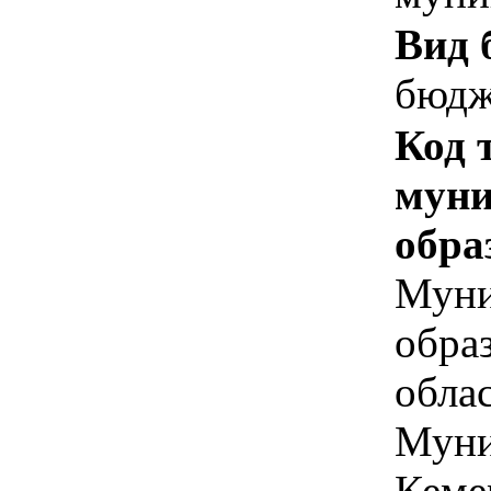
Вид 
бюдж
Код 
муни
обра
Муни
обра
облас
Муни
Кеме