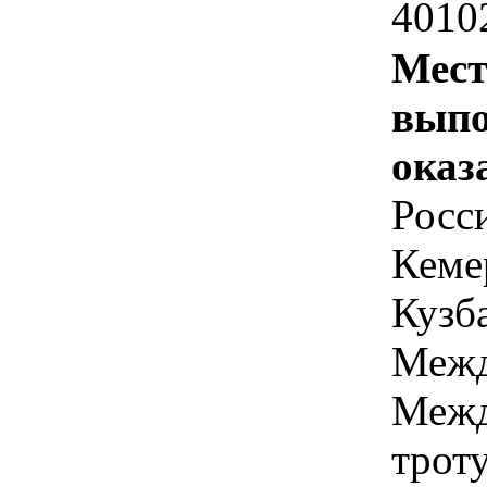
4010
Мест
выпо
оказ
Росс
Кеме
Кузба
Межд
Межд
троту