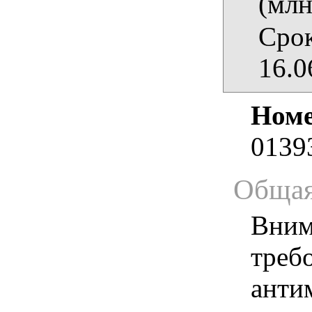
(млн
Срок
16.0
Номе
0139
Общая
Вним
треб
анти