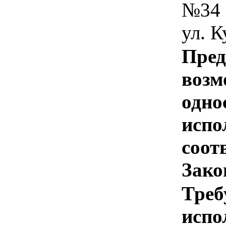
№34 
ул. К
Пред
возм
одно
испо
соотв
Зако
Треб
испо