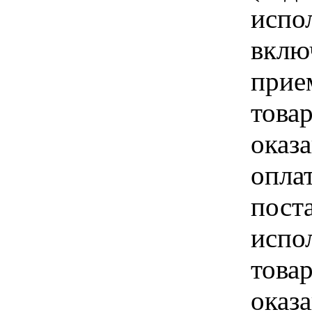
испо
вклю
прие
това
оказа
опла
пост
испо
това
оказ