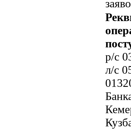
заяво
Рекв
опер
пост
p/c 
л/c 
0132
Банк
Кеме
Кузба