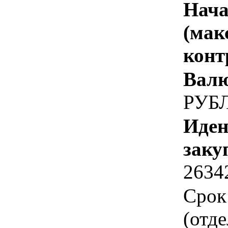
Нача
(мак
конт
Валю
РУБ
Иден
заку
2634
Срок
(отд