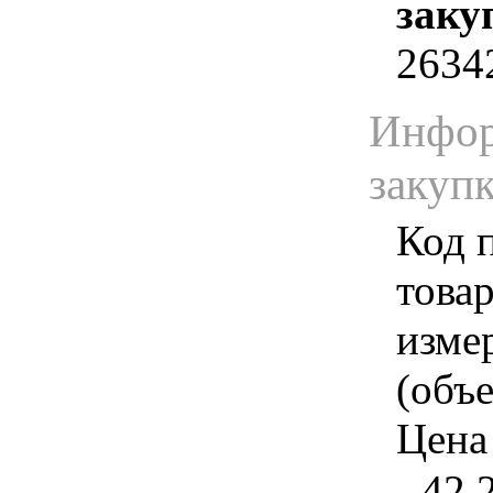
заку
2634
Инфор
закуп
Код 
товар
изме
(объе
Цена 
- 42.