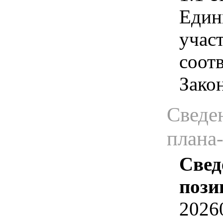
Един
учас
соотв
Зако
Сведен
плана
Свед
пози
2026