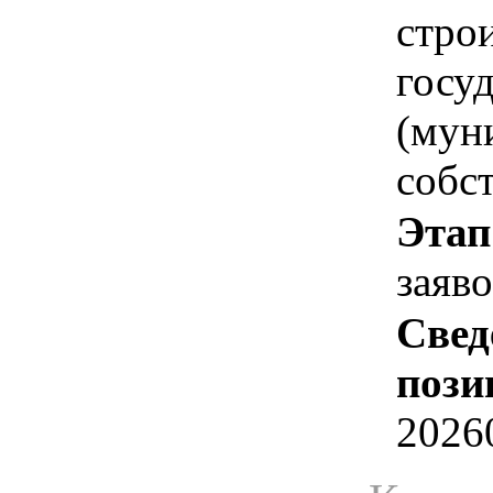
стро
госу
(мун
собс
Этап
заяв
Свед
пози
2026