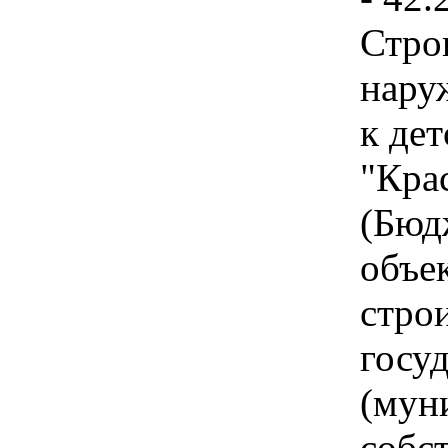
Стро
нару
к де
"Кра
(Бюд
объе
стро
госу
(мун
собс