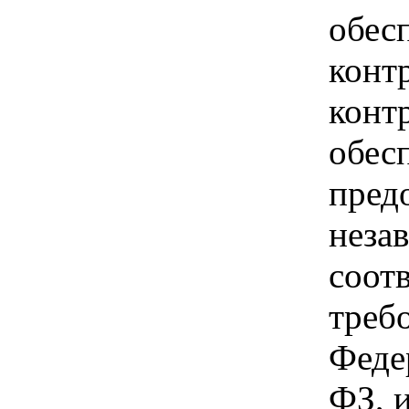
обес
конт
конт
обес
пред
неза
соот
треб
Феде
ФЗ, 