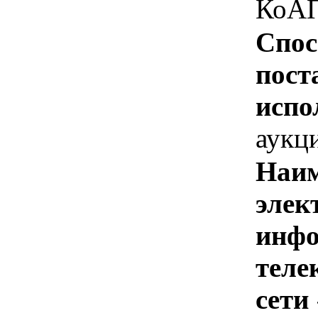
КоАП
Спос
пост
испо
аукц
Наим
элек
инфо
теле
сети