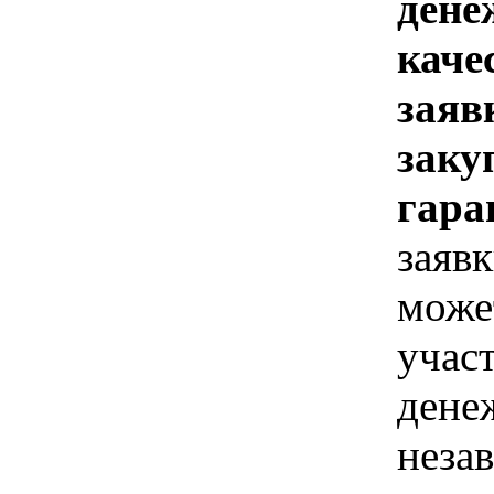
дене
каче
заяв
заку
гара
заявк
може
учас
дене
неза