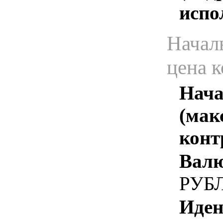
испо
Начал
цена 
Нача
(мак
конт
Валю
РУБ
Иден