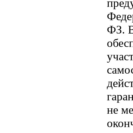
пред
Феде
ФЗ. 
обес
учас
само
дейс
гара
не ме
окон