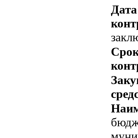
Дата
конт
закл
Срок
конт
Заку
сред
Наим
бюдж
муни