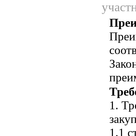
участ
Преи
Преи
соотв
Зако
преи
Треб
1. Т
закуп
1.1 с