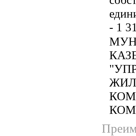
едини
- 1 3
МУН
КАЗ
"УП
ЖИЛ
КОМ
КОМП
Преим