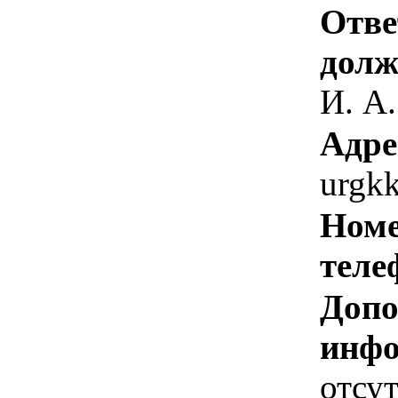
Отве
долж
И. А.
Адре
urgk
Номе
теле
Допо
инфо
отсут