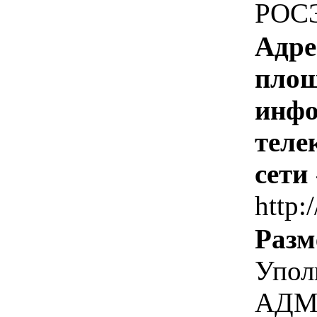
РОС
Адре
площ
инфо
теле
сети
http:/
Разм
Упол
АДМ