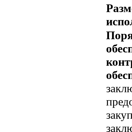
Разм
испо
Поря
обес
конт
обес
закл
пред
заку
заклю