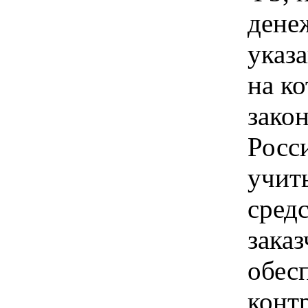
дене
указа
на ко
зако
Росс
учит
сред
зака
обес
контр