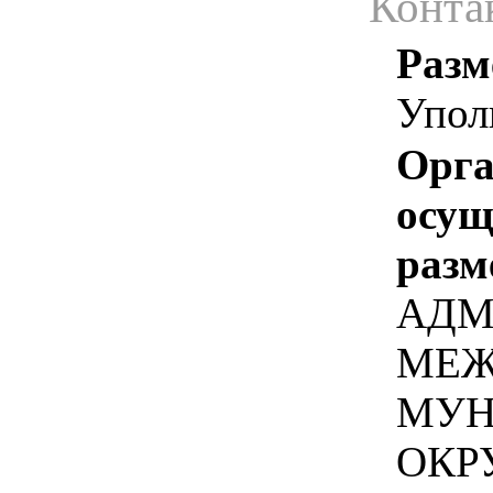
Конта
Разм
Упол
Орга
осу
разм
АДМ
МЕЖ
МУН
ОКР