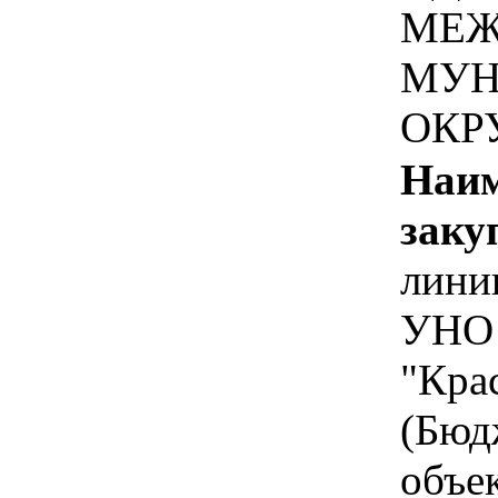
МЕЖ
МУН
ОКР
Наим
заку
лини
УНО 
"Кра
(Бюд
объе