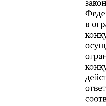
зако
Феде
в ог
конк
осущ
огра
конк
дейс
отве
соотв