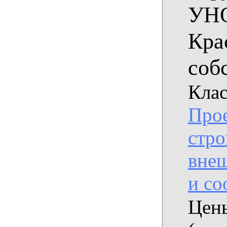
УНО
Кра
соб
Клас
Прое
стро
вне
и с
Цены