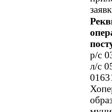
заявк
Рекв
опер
пост
p/c 
л/c 
0163
Хопе
обра
муни