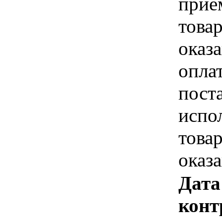
прие
това
оказа
опла
пост
испо
това
оказ
Дата
конт