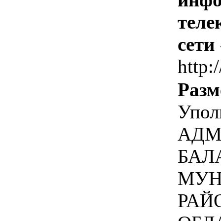
теле
сети
http:
Разм
Упол
АДМ
БАЛ
МУН
РАЙ