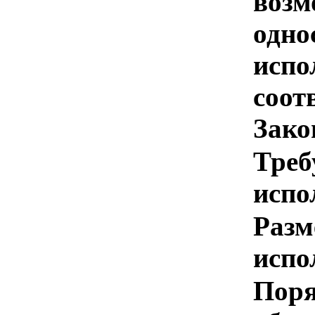
возм
одно
испо
соотв
Зако
Треб
испо
Разм
испо
Поря