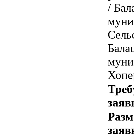
/ Ба
муни
Сель
Бала
муни
Хопе
Треб
заяв
Разм
заяв