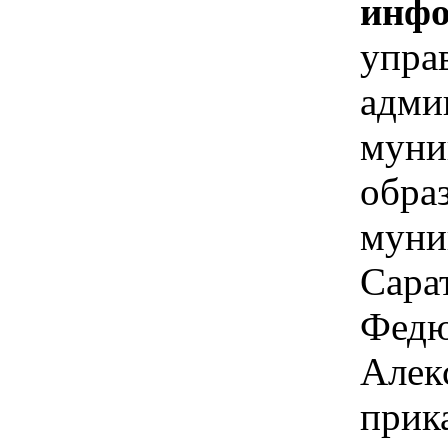
инфо
упра
адми
муни
обра
муни
Сара
Федю
Алек
прик