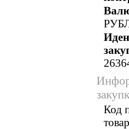
Валю
РУБ
Иден
заку
2636
Инфор
закуп
Код 
товар