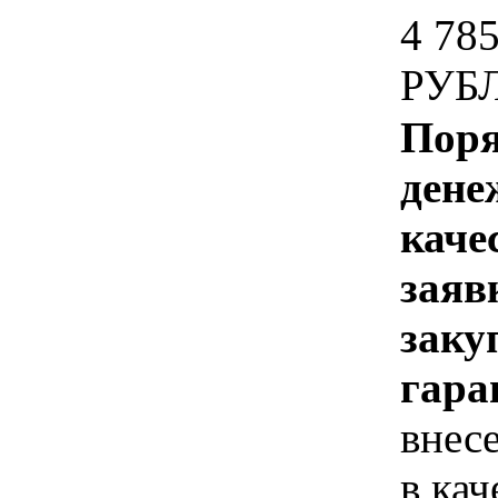
4 78
РУБ
Поря
дене
каче
заяв
заку
гара
внес
в кач