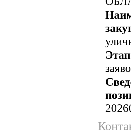
ОБЛ
Наим
заку
улич
Этап
заяв
Свед
пози
2026
Конта