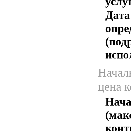
услу
Дата
опре
(под
испо
Начал
цена 
Нача
(мак
конт