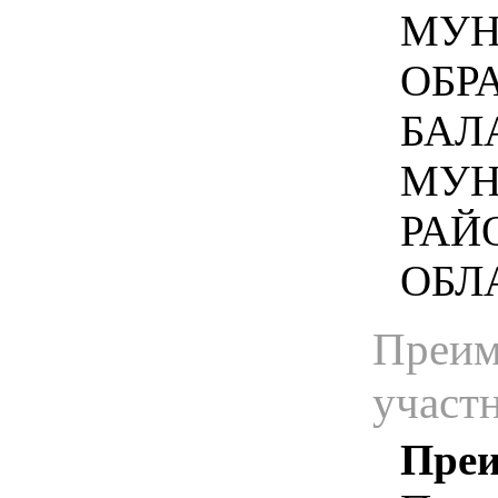
МУН
ОБР
БАЛ
МУН
РАЙ
ОБЛА
Преим
участ
Преи