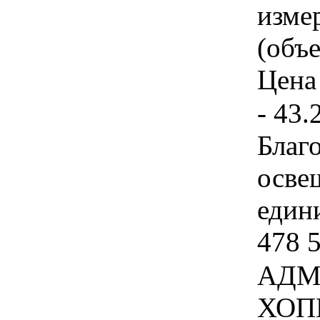
изме
(объе
Цена 
- 43.
Благ
осве
едини
478 
АДМ
ХОП