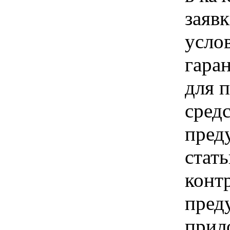
заявк
усло
гара
для 
средс
пред
стать
конт
пред
прил