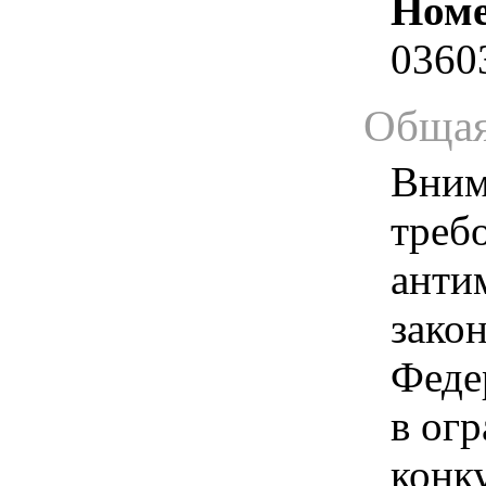
Номе
0360
Общая
Вним
треб
анти
зако
Феде
в ог
конк