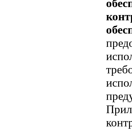
обес
конт
обес
пред
испо
треб
испо
пред
Прил
конт