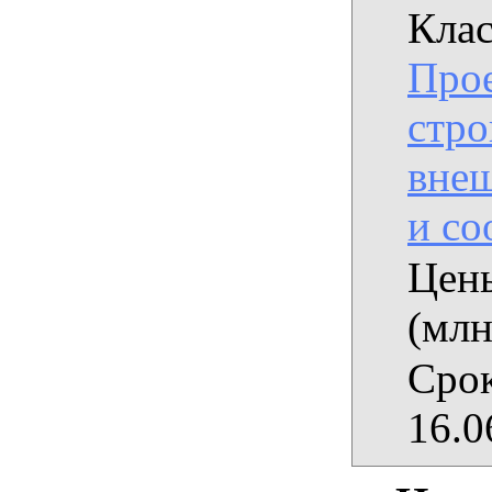
Клас
Прое
стро
вне
и с
Цены
(млн
Срок
16.0