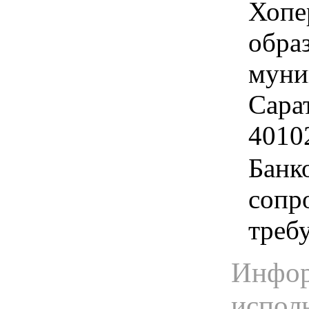
Хопе
обра
муни
Сарат
4010
Банк
сопр
треб
Инфор
испол