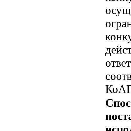
осущ
огра
конк
дейс
отве
соотв
КоАП
Спос
пост
испо