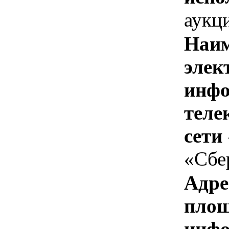
аукц
Наим
элек
инфо
теле
сети
«Сбе
Адре
площ
инфо