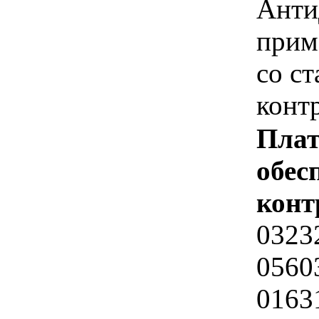
Анти
прим
со ст
конт
Плат
обес
конт
0323
0560
0163