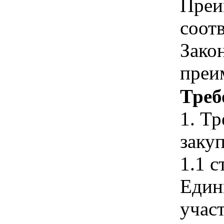
Преи
соотв
Зако
преи
Треб
1. Т
закуп
1.1 с
Един
учас