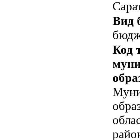
Сара
Вид 
бюдж
Код 
муни
обра
Муни
обра
обла
райо