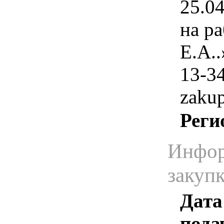
25.0
на р
Е.А..
13-34
zaku
Реги
Инфор
закуп
Дата
пода