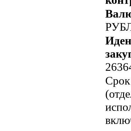
Валю
РУБ
Иден
заку
2636
Срок
(отд
испо
вклю