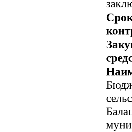
закл
Срок
конт
Заку
сред
Наим
Бюдж
сель
Бала
муни