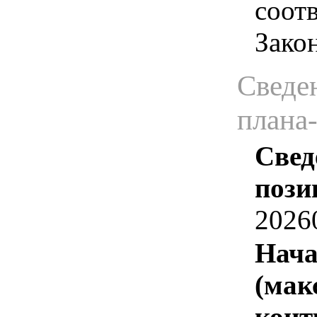
соотв
Зако
Сведен
плана
Свед
пози
2026
Нача
(мак
конт