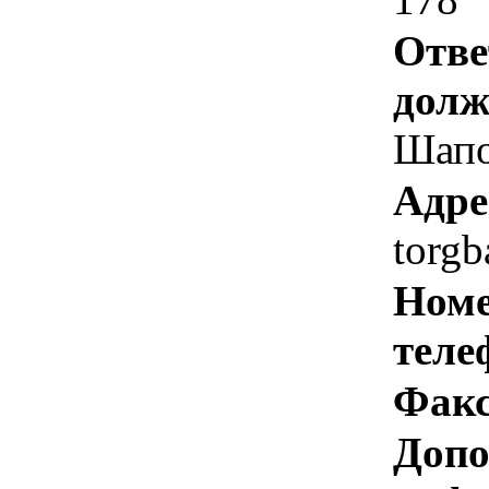
Отве
долж
Шапо
Адре
torg
Номе
теле
Факс
Допо