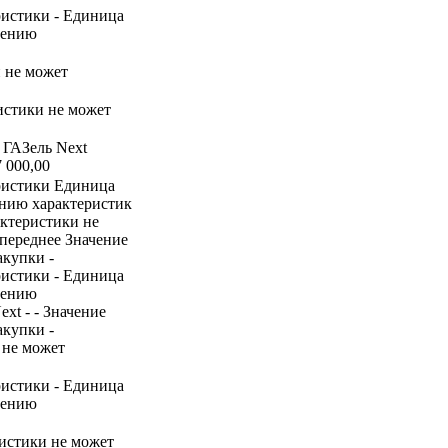
ристики - Единица
нению
и не может
ристики не может
 ГАЗель Next
7 000,00
ристики Единица
ению характеристик
актеристики не
переднее Значение
акупки -
ристики - Единица
нению
xt - - Значение
акупки -
 не может
ристики - Единица
нению
ристики не может