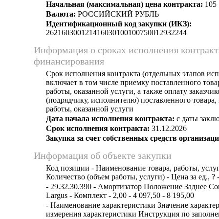
Начальная (максимальная) цена контракта:
105 
Валюта:
РОССИЙСКИЙ РУБЛЬ
Идентификационный код закупки (ИКЗ):
262160300121416030100100750012932244
Информация о сроках исполнения контракт
финансирования
Срок исполнения контракта (отдельных этапов исп
включает в том числе приемку поставленного тов
работы, оказанной услуги, а также оплату заказчи
(подрядчику, исполнителю) поставленного товара
работы, оказанной услуги
Дата начала исполнения контракта:
с даты заклю
Срок исполнения контракта:
31.12.2026
Закупка за счет собственных средств организаци
Информация об объекте закупки
Код позиции - Наименование товара, работы, услуг
Количество (объем работы, услуги) - Цена за ед., ? 
- 29.32.30.390 - Амортизатор Положение Заднее С
Largus - Комплект - 2,00 - 4 097,50 - 8 195,00
- Наименование характеристики Значение характе
измерения характеристики Инструкция по заполн