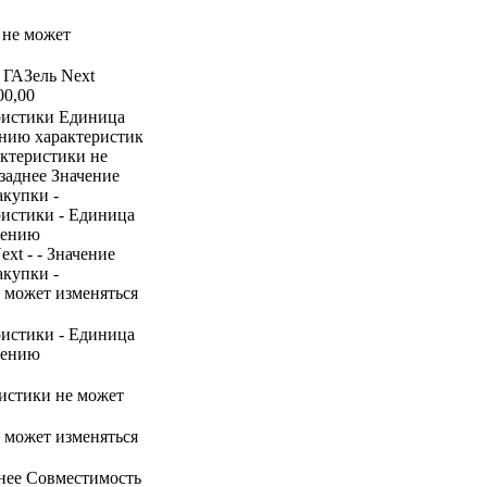
 не может
 ГАЗель Next
00,00
ристики Единица
ению характеристик
актеристики не
заднее Значение
акупки -
ристики - Единица
нению
xt - - Значение
акупки -
е может изменяться
ристики - Единица
нению
ристики не может
е может изменяться
днее Совместимость