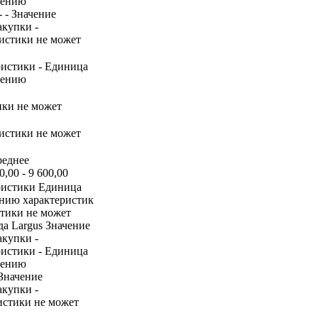
нению
- - Значение
акупки -
ристики не может
ристики - Единица
нению
ики не может
ристики не может
реднее
,00 - 9 600,00
ристики Единица
ению характеристик
стики не может
а Largus Значение
акупки -
ристики - Единица
нению
 Значение
акупки -
ристики не может