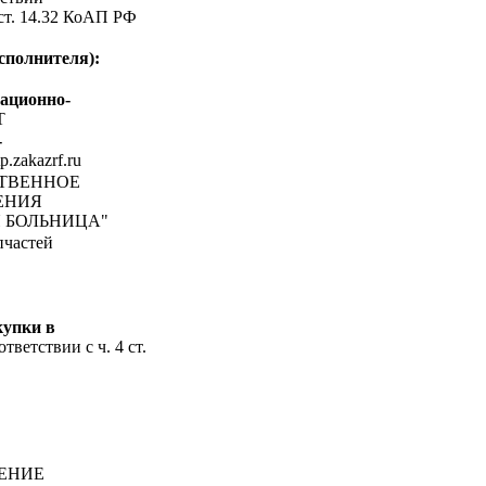
 ст. 14.32 КоАП РФ
сполнителя):
ационно-
Т
-
tp.zakazrf.ru
СТВЕННОЕ
ЕНИЯ
 БОЛЬНИЦА"
пчастей
купки в
тветствии с ч. 4 ст.
ЕНИЕ