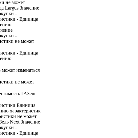
ки не может
а Largus Значение
акупки -
ристики - Единица
нению
ачение
акупки -
ристики не может
ристики - Единица
нению
е может изменяться
ристики не может
естимость ГАЗель
ристики Единица
ению характеристик
ристики не может
Зель Next Значение
акупки -
ристики - Единица