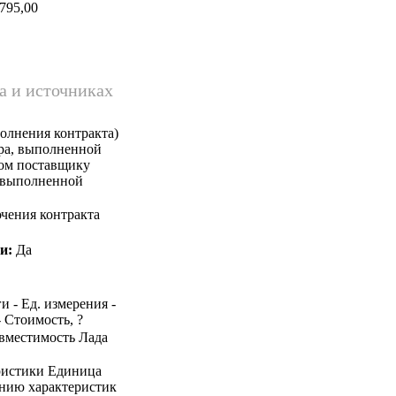
795,00
а и источниках
олнения контракта)
ара, выполненной
ком поставщику
, выполненной
чения контракта
и:
Да
и - Ед. измерения -
- Стоимость, ?
овместимость Лада
ристики Единица
ению характеристик