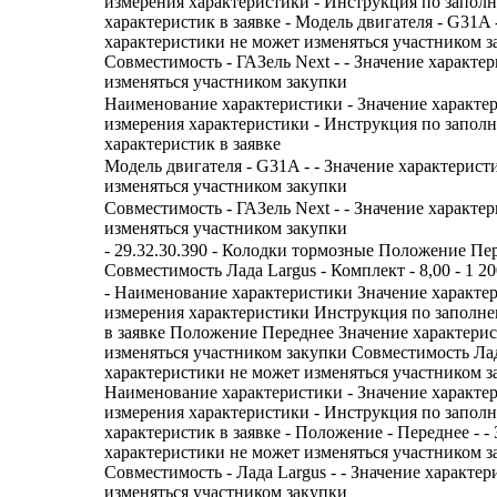
измерения характеристики - Инструкция по запол
характеристик в заявке - Модель двигателя - G31A 
характеристики не может изменяться участником з
Совместимость - ГАЗель Next - - Значение характе
изменяться участником закупки
Наименование характеристики - Значение характе
измерения характеристики - Инструкция по запол
характеристик в заявке
Модель двигателя - G31A - - Значение характерист
изменяться участником закупки
Совместимость - ГАЗель Next - - Значение характе
изменяться участником закупки
- 29.32.30.390 - Колодки тормозные Положение Пе
Совместимость Лада Largus - Комплект - 8,00 - 1 200
- Наименование характеристики Значение характе
измерения характеристики Инструкция по заполн
в заявке Положение Переднее Значение характери
изменяться участником закупки Совместимость Лад
характеристики не может изменяться участником з
Наименование характеристики - Значение характе
измерения характеристики - Инструкция по запол
характеристик в заявке - Положение - Переднее - -
характеристики не может изменяться участником з
Совместимость - Лада Largus - - Значение характе
изменяться участником закупки