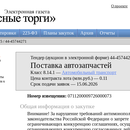
О проекте
тировки
223-ФЗ
Планы закупок
Архив
Отчеты
05 / 44-45744271
а
Тендер (аукцион в электронной форме) 44-457442
и
Поставка автозапчастей
Класс 8.14.1 —
Автомобильный транспорт
аты
Цена контракта лота (млн.руб.) — 0.11
па к
Срок подачи заявок — 15.06.2026
Номер извещения:
0711200009726000073
Общая информация о закупке
Внимание! За нарушение требований антимонопо
законодательства Российской Федерации о запрете 
ограничивающих конкуренцию соглашениях, осущ
ограничивающих конкуренцию согласованных дей