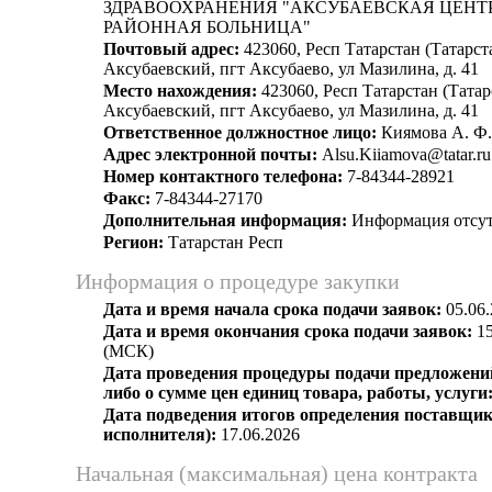
ЗДРАВООХРАНЕНИЯ "АКСУБАЕВСКАЯ ЦЕНТ
РАЙОННАЯ БОЛЬНИЦА"
Почтовый адрес:
423060, Респ Татарстан (Татарста
Аксубаевский, пгт Аксубаево, ул Мазилина, д. 41
Место нахождения:
423060, Респ Татарстан (Татарс
Аксубаевский, пгт Аксубаево, ул Мазилина, д. 41
Ответственное должностное лицо:
Киямова А. Ф.
Адрес электронной почты:
Alsu.Kiiamova@tatar.ru
Номер контактного телефона:
7-84344-28921
Факс:
7-84344-27170
Дополнительная информация:
Информация отсут
Регион:
Татарстан Респ
Информация о процедуре закупки
Дата и время начала срока подачи заявок:
05.06.
Дата и время окончания срока подачи заявок:
15
(МСК)
Дата проведения процедуры подачи предложений
либо о сумме цен единиц товара, работы, услуги
Дата подведения итогов определения поставщик
исполнителя):
17.06.2026
Начальная (максимальная) цена контракта