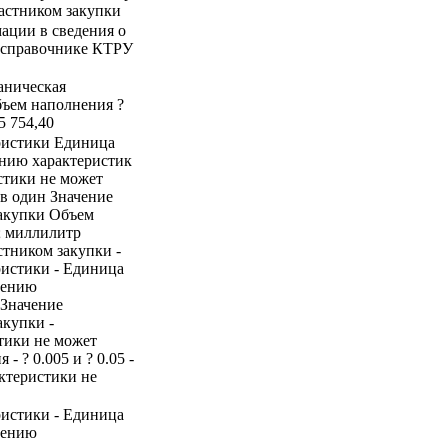
частником закупки
ации в сведения о
 в справочнике КТРУ
ханическая
бъем наполнения ?
5 754,40
ристики Единица
ению характеристик
стики не может
ов один Значение
закупки Объем
; миллилитр
стником закупки -
ристики - Единица
нению
 Значение
акупки -
стики не может
 ? 0.005 и ? 0.05 -
ктеристики не
ристики - Единица
нению