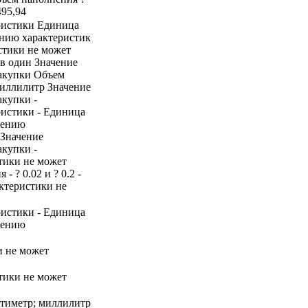
495,94
ристики Единица
ению характеристик
стики не может
ов один Значение
закупки Объем
миллилитр Значение
акупки -
ристики - Единица
нению
 Значение
акупки -
стики не может
 ? 0.02 и ? 0.2 -
ктеристики не
ристики - Единица
нению
и не может
стики не может
антиметр; миллилитр