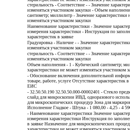
стерильность - Соответствие - - Значение характе
изменяться участником закупки - Объем наполнени
сантиметр; миллилитр - Значение характеристики 
изменяться участником закупки
Наименование характеристики - Значение характе
измерения характеристики - Инструкция по запол
характеристик в заявке
Градуировка - Наличие - - Значение характеристик
изменяться участником закупки
стерильность - Соответствие - - Значение характе
изменяться участником закупки
Объем наполнения - 1 - Кубический сантиметр; ми
характеристики не может изменяться участником з
- Обоснование включения дополнительной информ
товаре, работе, услуге Отсутствие характеристик
ЕИС
- 32.50.50.190 32.50.50.000-00002401 - Стекло пред
слайд для микроскопии ИВД, одноразового исполь
для микроскопических процедур Зона для маркиро
Исполнение Гладкое - Штука - 1 080,00 - 4,25 - 4 59
- Наименование характеристики Значение характе
измерения характеристики Инструкция по заполн
в заявке Назначение для микроскопических процед
характеристики не может изменяться участником з