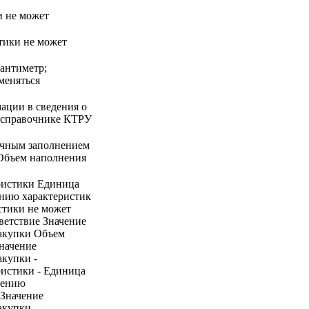
и не может
стики не может
сантиметр;
меняться
ации в сведения о
 в справочнике КТРУ
ручным заполнением
 Объем наполнения
ристики Единица
ению характеристик
стики не может
ветствие Значение
закупки Объем
начение
акупки -
ристики - Единица
нению
 Значение
акупки -