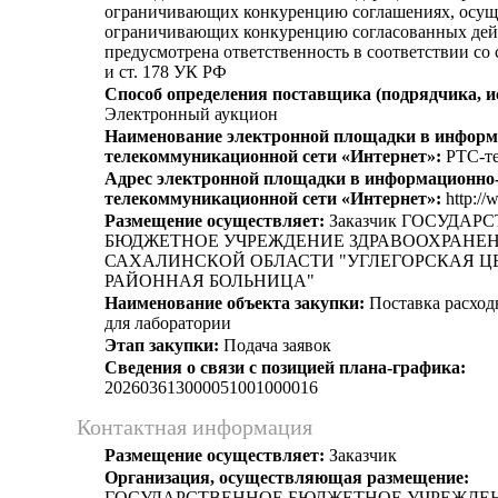
ограничивающих конкуренцию соглашениях, осущ
ограничивающих конкуренцию согласованных дей
предусмотрена ответственность в соответствии со
и ст. 178 УК РФ
Способ определения поставщика (подрядчика, и
Электронный аукцион
Наименование электронной площадки в информ
телекоммуникационной сети «Интернет»:
РТС-те
Адрес электронной площадки в информационно
телекоммуникационной сети «Интернет»:
http://
Размещение осуществляет:
Заказчик ГОСУДАР
БЮДЖЕТНОЕ УЧРЕЖДЕНИЕ ЗДРАВООХРАНЕ
САХАЛИНСКОЙ ОБЛАСТИ "УГЛЕГОРСКАЯ Ц
РАЙОННАЯ БОЛЬНИЦА"
Наименование объекта закупки:
Поставка расход
для лаборатории
Этап закупки:
Подача заявок
Сведения о связи с позицией плана-графика:
202603613000051001000016
Контактная информация
Размещение осуществляет:
Заказчик
Организация, осуществляющая размещение:
ГОСУДАРСТВЕННОЕ БЮДЖЕТНОЕ УЧРЕЖДЕ