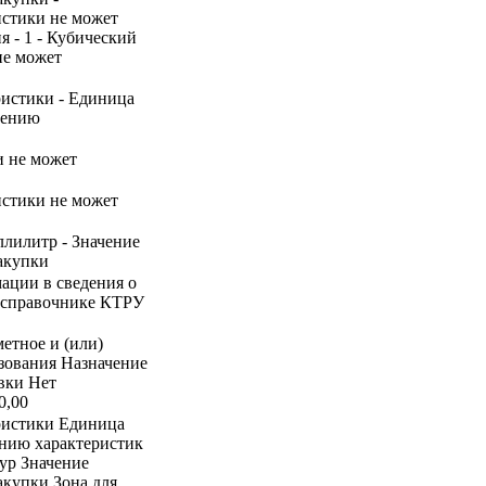
ристики не может
я - 1 - Кубический
не может
ристики - Единица
нению
и не может
ристики не может
ллилитр - Значение
акупки
ации в сведения о
 в справочнике КТРУ
метное и (или)
зования Назначение
вки Нет
0,00
ристики Единица
ению характеристик
ур Значение
акупки Зона для