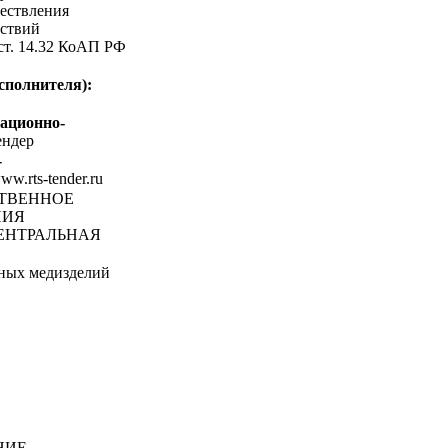
ествления
ствий
 ст. 14.32 КоАП РФ
сполнителя):
ационно-
ндер
-
www.rts-tender.ru
СТВЕННОЕ
НИЯ
ЕНТРАЛЬНАЯ
ных медизделий
НИЕ