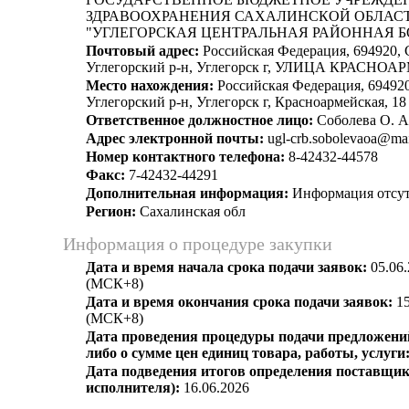
ЗДРАВООХРАНЕНИЯ САХАЛИНСКОЙ ОБЛАС
"УГЛЕГОРСКАЯ ЦЕНТРАЛЬНАЯ РАЙОННАЯ 
Почтовый адрес:
Российская Федерация, 694920, 
Углегорский р-н, Углегорск г, УЛИЦА КРАСНО
Место нахождения:
Российская Федерация, 694920
Углегорский р-н, Углегорск г, Красноармейская, 18
Ответственное должностное лицо:
Соболева О. А
Адрес электронной почты:
ugl-crb.sobolevaoa@mai
Номер контактного телефона:
8-42432-44578
Факс:
7-42432-44291
Дополнительная информация:
Информация отсут
Регион:
Сахалинская обл
Информация о процедуре закупки
Дата и время начала срока подачи заявок:
05.06.
(МСК+8)
Дата и время окончания срока подачи заявок:
15
(МСК+8)
Дата проведения процедуры подачи предложений
либо о сумме цен единиц товара, работы, услуги
Дата подведения итогов определения поставщик
исполнителя):
16.06.2026