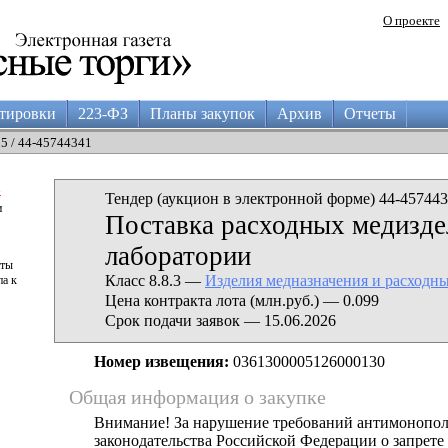
О проекте
тировки
223-ФЗ
Планы закупок
Архив
Отчеты
05 / 44-45744341
а
Тендер (аукцион в электронной форме) 44-457443
и
Поставка расходных медизде
лаборатории
аты
Класс 8.8.3 —
Изделия медназначения и расходн
па к
Цена контракта лота (млн.руб.) — 0.099
Срок подачи заявок — 15.06.2026
Номер извещения:
0361300005126000130
Общая информация о закупке
Внимание! За нарушение требований антимонопо
законодательства Российской Федерации о запрете 