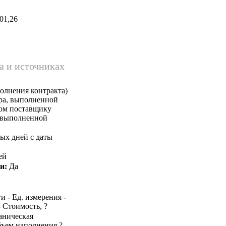
01,26
а и источниках
олнения контракта)
ара, выполненной
ком поставщику
, выполненной
ых дней с даты
ей
и:
Да
и - Ед. измерения -
- Стоимость, ?
ханическая
бъем наполнения ?