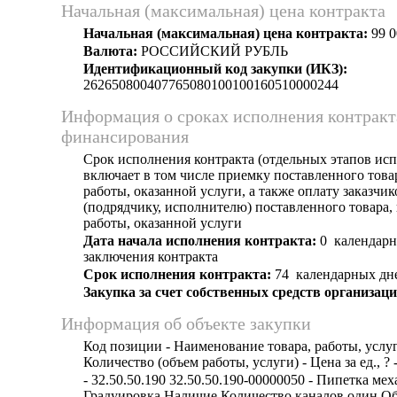
Начальная (максимальная) цена контракта
Начальная (максимальная) цена контракта:
99 0
Валюта:
РОССИЙСКИЙ РУБЛЬ
Идентификационный код закупки (ИКЗ):
262650800407765080100100160510000244
Информация о сроках исполнения контракт
финансирования
Срок исполнения контракта (отдельных этапов исп
включает в том числе приемку поставленного тов
работы, оказанной услуги, а также оплату заказчи
(подрядчику, исполнителю) поставленного товара
работы, оказанной услуги
Дата начала исполнения контракта:
0 календарн
заключения контракта
Срок исполнения контракта:
74 календарных дн
Закупка за счет собственных средств организаци
Информация об объекте закупки
Код позиции - Наименование товара, работы, услуг
Количество (объем работы, услуги) - Цена за ед., ? 
- 32.50.50.190 32.50.50.190-00000050 - Пипетка ме
Градуировка Наличие Количество каналов один О