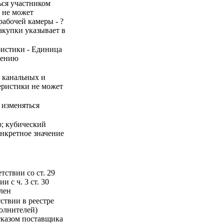
ься участником
и не может
рабочей камеры - ?
закупки указывает в
ристики - Единица
нению
 канальных и
теристики не может
 изменяться
р; кубический
онкретное значение
ствии со ст. 29
 с ч. 3 ст. 30
лен
ствии в реестре
олнителей)
тказом поставщика