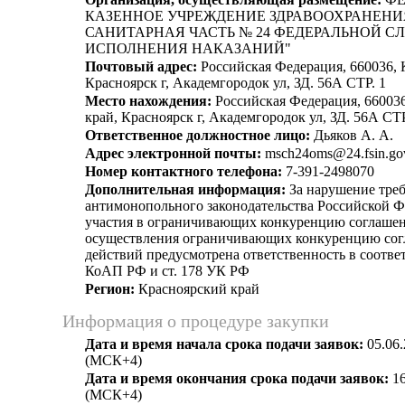
КАЗЕННОЕ УЧРЕЖДЕНИЕ ЗДРАВООХРАНЕНИ
САНИТАРНАЯ ЧАСТЬ № 24 ФЕДЕРАЛЬНОЙ С
ИСПОЛНЕНИЯ НАКАЗАНИЙ"
Почтовый адрес:
Российская Федерация, 660036, 
Красноярск г, Академгородок ул, ЗД. 56А СТР. 1
Место нахождения:
Российская Федерация, 66003
край, Красноярск г, Академгородок ул, ЗД. 56А СТР
Ответственное должностное лицо:
Дьяков А. А.
Адрес электронной почты:
msch24oms@24.fsin.gov
Номер контактного телефона:
7-391-2498070
Дополнительная информация:
За нарушение тре
антимонопольного законодательства Российской Ф
участия в ограничивающих конкуренцию соглашен
осуществления ограничивающих конкуренцию сог
действий предусмотрена ответственность в соответс
КоАП РФ и ст. 178 УК РФ
Регион:
Красноярский край
Информация о процедуре закупки
Дата и время начала срока подачи заявок:
05.06.
(МСК+4)
Дата и время окончания срока подачи заявок:
16
(МСК+4)