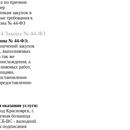
та по причине
мер
никам закупок в
ные требования к
акона № 44-ФЗ
14 Закона № 44-ФЗ
кона № 44-ФЗ:
аничений закупок
в, выполняемых
 так же
оисхождения, а
лняемых работ,
лицами,
Постановление
 предоставлению
 оказания услуги:
од Красноярск, г.
лезная больница
, СБ-ВС - выходной.
ты подписания