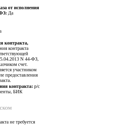
аза от исполнения
-ФЗ:
Да
а
я контракта,
ния контракта
ответствующей
05.04.2013 N 44-ФЗ,
азчиком счет.
ляется участником
сле предоставления
акта.
ния контракта:
p/c
менты, БИК
йском
кта не требуется