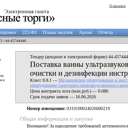
О проекте
тировки
223-ФЗ
Планы закупок
Архив
Отчеты
05 / 44-45744446
а
Тендер (аукцион в электронной форме) 44-457444
и
Поставка ванны ультразвуков
очистки и дезинфекции инст
аты
Класс 8.8.1 —
Медицинское оборудование и инст
па к
оборудование санитарно-производственного кон
Цена контракта лота (млн.руб.) — 0.086
Срок подачи заявок — 16.06.2026
Номер извещения:
0319100024026000219
Общая информация о закупке
Внимание! За нарушение требований антимонопо