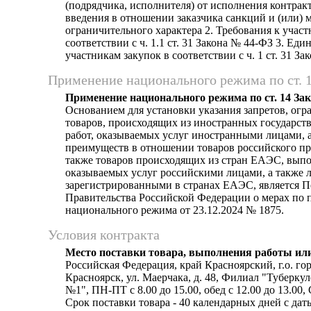
(подрядчика, исполнителя) от исполнения контрак
введения в отношении заказчика санкций и (или) 
ограничительного характера 2. Требования к участ
соответствии с ч. 1.1 ст. 31 Закона № 44-ФЗ 3. Еди
участникам закупок в соответствии с ч. 1 ст. 31 З
Применение национального режима по ст. 
Применение национального режима по ст. 14 За
Основанием для установки указания запретов, огр
товаров, происходящих из иностранных государст
работ, оказываемых услуг иностранными лицами, а
преимуществ в отношении товаров российского пр
также товаров происходящих из стран ЕАЭС, выпо
оказываемых услуг российскими лицами, а также 
зарегистрированными в странах ЕАЭС, является 
Правительства Российской Федерации о мерах по
национального режима от 23.12.2024 № 1875.
Условия контракта
Место поставки товара, выполнения работы или
Российская Федерация, край Красноярский, г.о. гор
Красноярск, ул. Маерчака, д. 48, Филиал "Туберку
№1", ПН-ПТ с 8.00 до 15.00, обед с 12.00 до 13.00
Срок поставки товара - 40 календарных дней с да