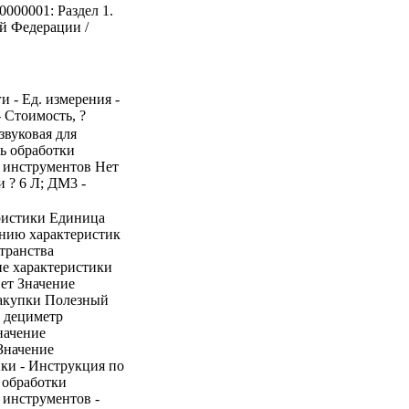
0000001: Раздел 1.
й Федерации /
и - Ед. измерения -
- Стоимость, ?
азвуковая для
ь обработки
 инструментов Нет
 ? 6 Л; ДМ3 -
ристики Единица
ению характеристик
транства
е характеристики
ет Значение
закупки Полезный
й дециметр
начение
Значение
ики - Инструкция по
 обработки
 инструментов -