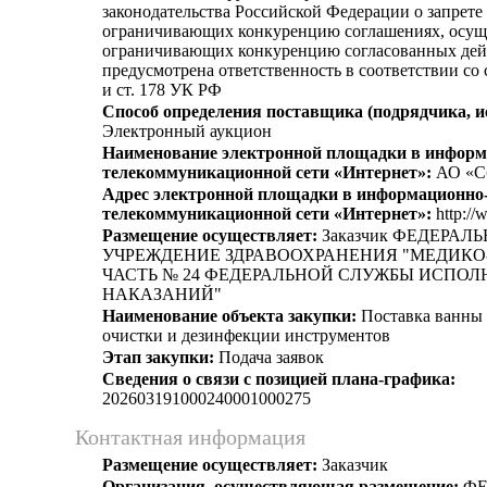
законодательства Российской Федерации о запрете 
ограничивающих конкуренцию соглашениях, осущ
ограничивающих конкуренцию согласованных дей
предусмотрена ответственность в соответствии со
и ст. 178 УК РФ
Способ определения поставщика (подрядчика, и
Электронный аукцион
Наименование электронной площадки в информ
телекоммуникационной сети «Интернет»:
АО «С
Адрес электронной площадки в информационно
телекоммуникационной сети «Интернет»:
http://
Размещение осуществляет:
Заказчик ФЕДЕРАЛ
УЧРЕЖДЕНИЕ ЗДРАВООХРАНЕНИЯ "МЕДИК
ЧАСТЬ № 24 ФЕДЕРАЛЬНОЙ СЛУЖБЫ ИСПО
НАКАЗАНИЙ"
Наименование объекта закупки:
Поставка ванны 
очистки и дезинфекции инструментов
Этап закупки:
Подача заявок
Сведения о связи с позицией плана-графика:
202603191000240001000275
Контактная информация
Размещение осуществляет:
Заказчик
Организация, осуществляющая размещение:
ФЕ