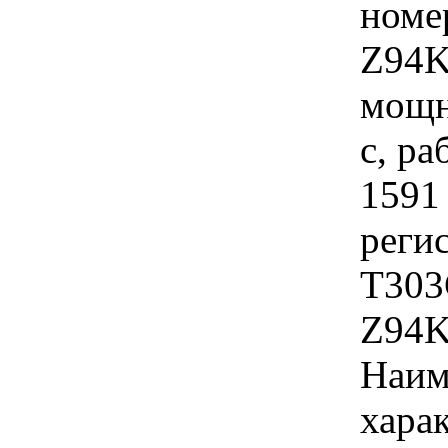
номе
Z94K
мощн
с, р
1591 
реги
Т303
Z94K
Наим
хара