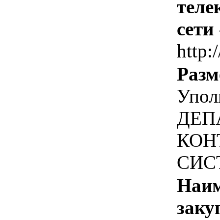
теле
сети
http:
Разм
Упол
ДЕП
КОН
СИС
Наим
заку