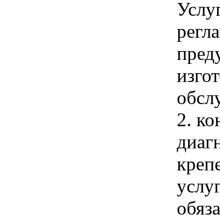
Услуг
регл
пред
изго
обсл
2. ко
диаг
креп
услуг
обяз