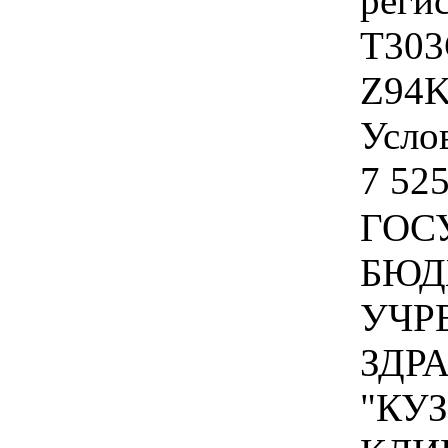
реги
Т303
Z94K
Услов
7 525
ГОС
БЮД
УЧР
ЗДР
"КУ