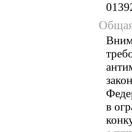
0139
Общая
Вним
треб
анти
зако
Феде
в ог
конк