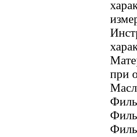
хара
изме
Инст
харак
Мате
при о
Масло
Фильт
Филь
Фильт