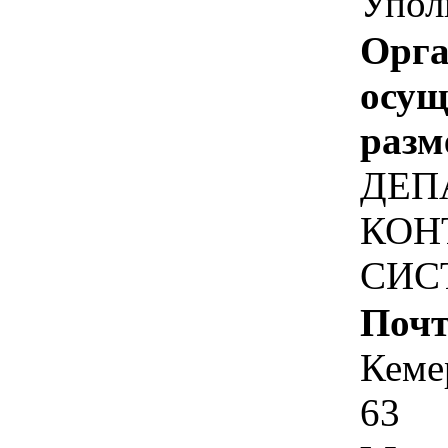
Упол
Орга
осу
разм
ДЕП
КОН
СИС
Почт
Кемер
63