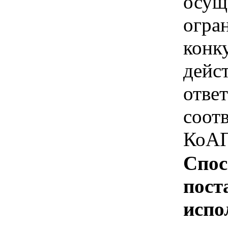
осущ
огра
конк
дейс
отве
соотв
КоАП
Спос
пост
испо