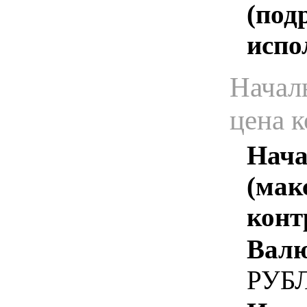
(под
испо
Начал
цена 
Нача
(мак
конт
Валю
РУБ