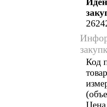
Иден
заку
2624
Инфор
закуп
Код 
товар
изме
(объе
Цена 