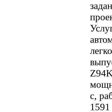
зада
проек
Услу
авто
легко
выпу
Z94K
мощн
с, р
1591 