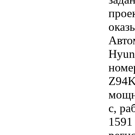
проек
оказ
Авто
Hyund
номе
Z94K
мощн
с, р
1591 