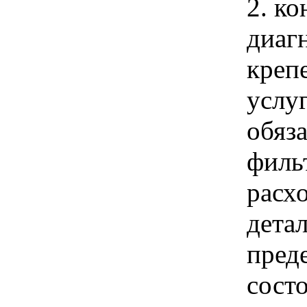
2. ко
диаг
креп
услуг
обяз
филь
расх
дета
пред
состо