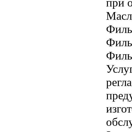
при о
Масло
Фильт
Филь
Филь
Услуг
регл
пред
изго
обсл