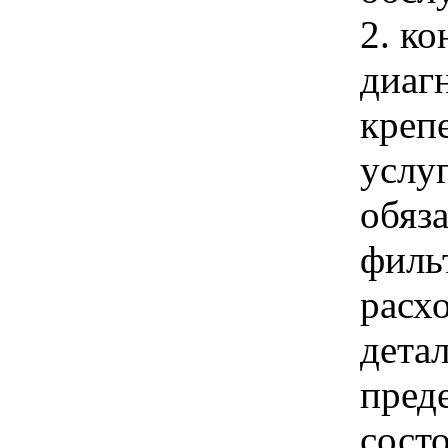
2. ко
диаг
креп
услуг
обяз
филь
расх
дета
пред
состо