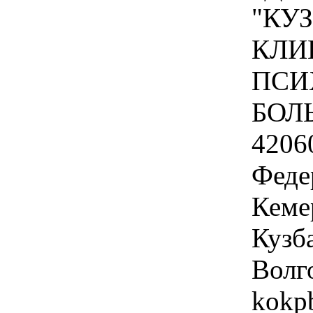
"КУ
КЛИ
ПСИ
БОЛ
4206
Феде
Кеме
Кузба
Волго
kokp