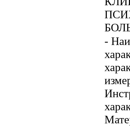
КЛИ
ПСИ
БОЛЬ
- На
хара
хара
изме
Инст
харак
Мате