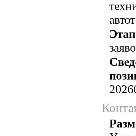
техн
авто
Этап
заяв
Свед
пози
2026
Конта
Разм