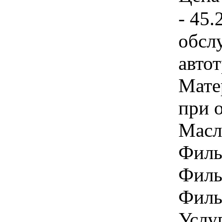
- 45.
обсл
авто
Мате
при о
Масло
Фильт
Филь
Филь
Услуг