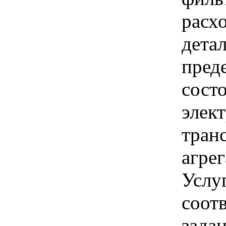
расх
дета
пред
состо
элек
тран
агрег
Услу
соот
зада