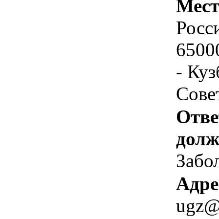
Мест
Росс
6500
- Куз
Совет
Отве
долж
Забол
Адре
ugz@