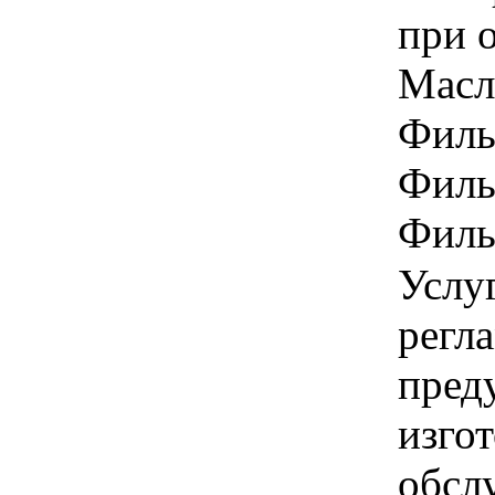
при о
Масло
Фильт
Филь
Фильт
Услуг
регл
пред
изго
обсл