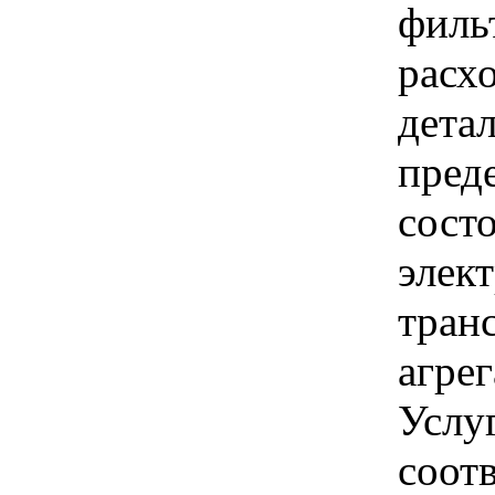
филь
расх
дета
пред
состо
элек
тран
агрег
Услу
соот