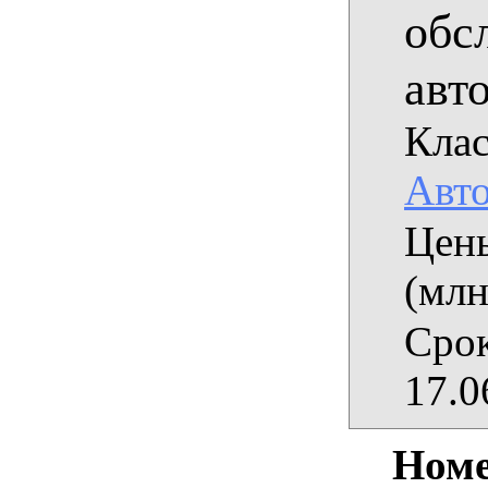
обс
авт
Клас
Авт
Цены
(млн
Срок
17.0
Номе