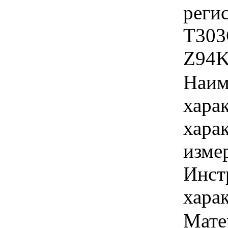
реги
Т303
Z94K
Наим
хара
хара
изме
Инст
харак
Мате