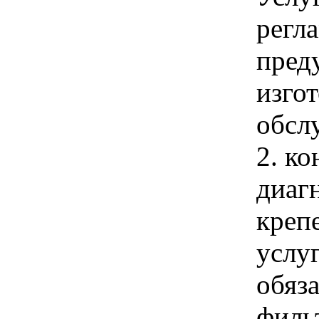
регл
пред
изго
обсл
2. ко
диаг
креп
услуг
обяз
филь