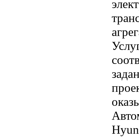
элек
тран
агрег
Услу
соот
зада
проек
оказ
Авто
Hyund