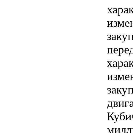
хара
изме
заку
пере
хара
изме
заку
двига
Куби
милл