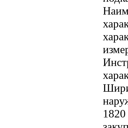
Наим
хара
хара
изме
Инст
харак
Шири
нару
1820
закуп