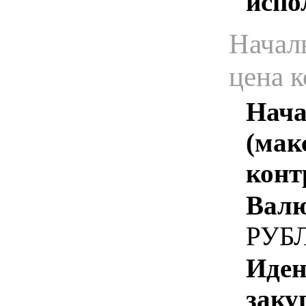
испо
Начал
цена 
Нача
(мак
конт
Валю
РУБ
Иден
заку