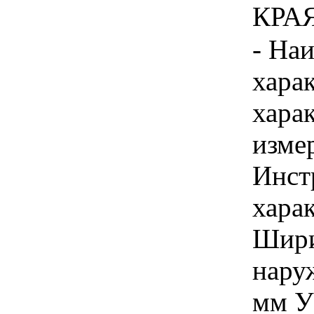
КРАЯ 
- На
хара
хара
изме
Инст
харак
Шири
нару
мм У