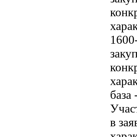
конк
харак
1600
закуп
конк
хара
база 
Учас
в зая
харак