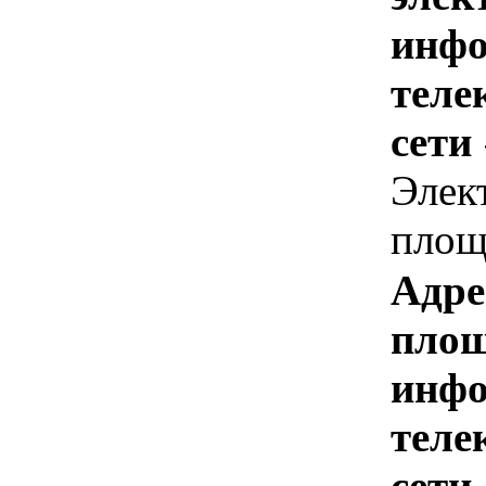
инфо
теле
сети
Элек
площ
Адре
площ
инфо
теле
сети