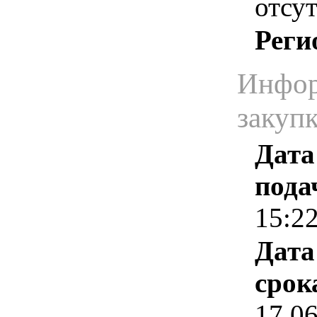
отсут
Реги
Инфор
закуп
Дата
пода
15:2
Дата
срок
17.0