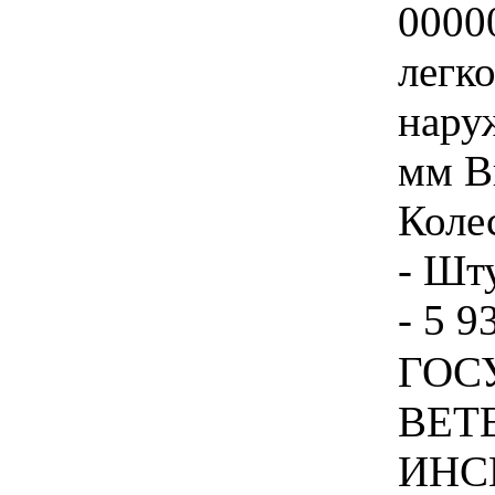
0000
легк
нару
мм В
Коле
- Шту
- 5 9
ГОС
ВЕТ
ИНС