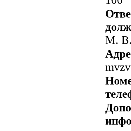
Отве
долж
М. В
Адре
mvzv
Номе
теле
Допо
инфо