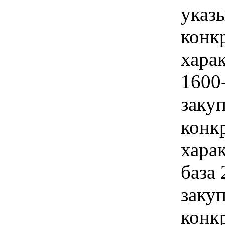
указы
конк
хара
1600
закуп
конк
хара
база
закуп
конк