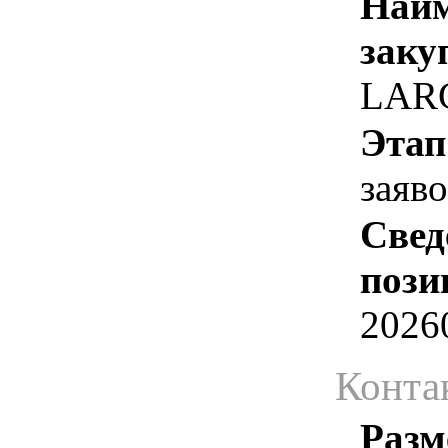
Наим
заку
LARG
Этап
заяв
Свед
пози
2026
Конта
Разм