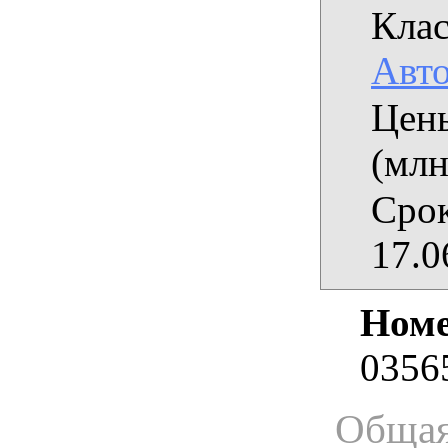
Клас
Авт
Цены
(млн
Срок
17.0
Номе
0356
Общая