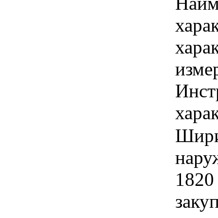
Наим
хара
хара
изме
Инст
харак
Шири
нару
1820
закуп