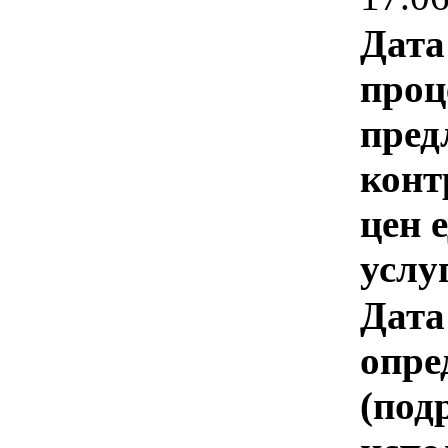
Дата
проц
пред
конт
цен 
услу
Дата
опре
(под