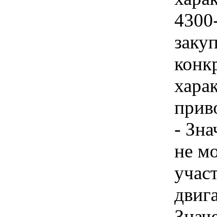
4300
закуп
конк
хара
прив
- Зн
не м
учас
двига
Знач