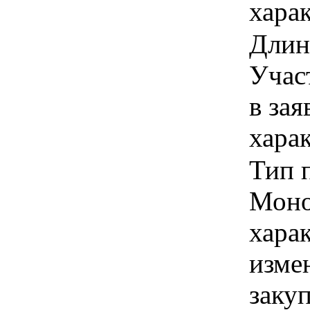
хара
Длина
Учас
в зая
хара
Тип 
Моно
хара
изме
заку