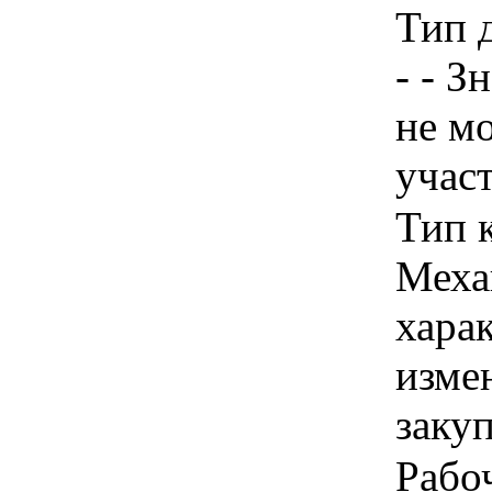
Тип 
- - З
не м
учас
Тип 
Меха
хара
изме
заку
Рабо