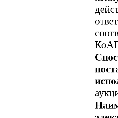
дейс
отве
соотв
КоАП
Спос
пост
испо
аукц
Наим
элек