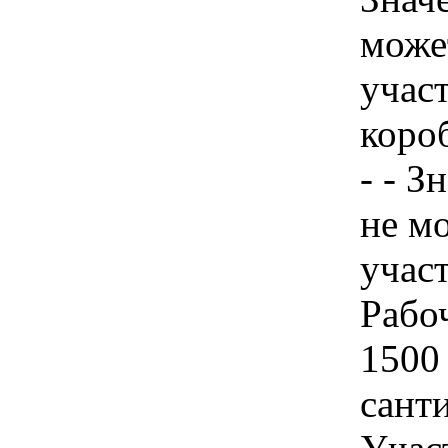
може
учас
коро
- - З
не м
учас
Рабо
1500
сант