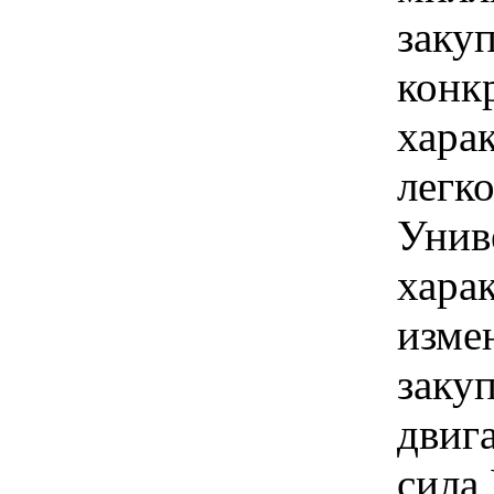
закуп
конк
хара
легк
Унив
хара
изме
заку
двиг
сила