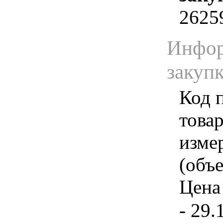
2625
Инфор
закуп
Код 
товар
изме
(объе
Цена 
- 29.