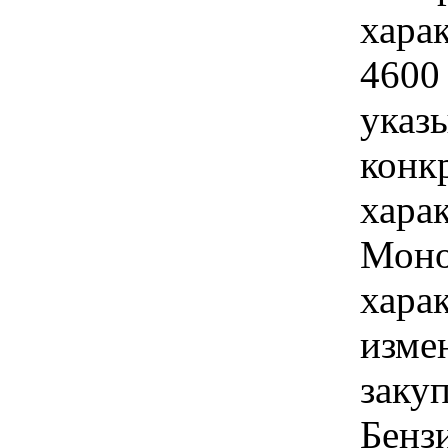
хара
4600
указы
конк
хара
Моно
хара
изме
заку
Бенз