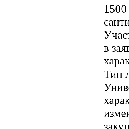
1500
сант
Учас
в зая
хара
Тип 
Униве
хара
изме
заку