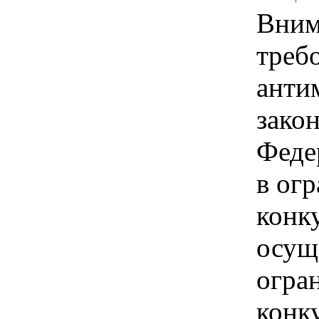
Вним
треб
анти
зако
Феде
в ог
конк
осущ
огра
конк