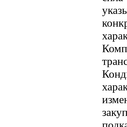
указы
конк
хара
Комп
тран
Конд
хара
изме
заку
подк