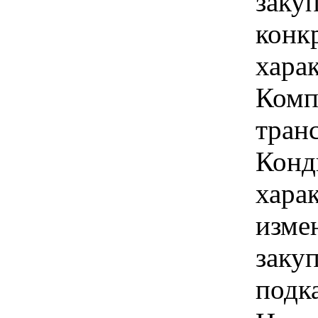
закуп
конк
хара
Комп
транс
Конд
хара
изме
закуп
подк