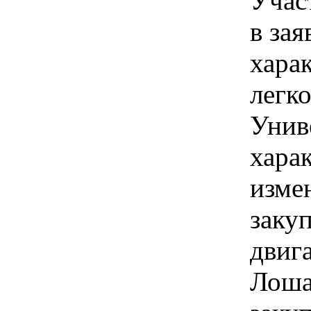
Учас
в зая
хара
легко
Униве
хара
изме
заку
двига
Лоша