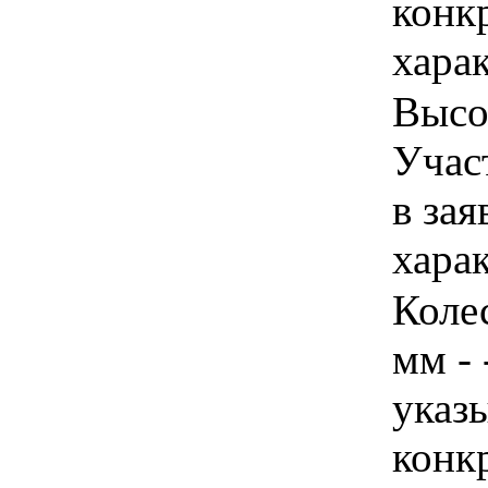
конк
хара
Высот
Учас
в зая
хара
Колес
мм -
указы
конк