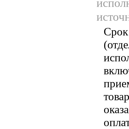
испол
источ
Срок
(отд
испо
вклю
прие
това
оказа
опла