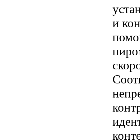
уста
и ко
помо
пиро
скор
Соот
непр
конт
иден
конт