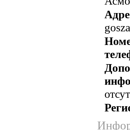
Асмо
Адре
gosz
Номе
теле
Допо
инфо
отсут
Реги
Инфор