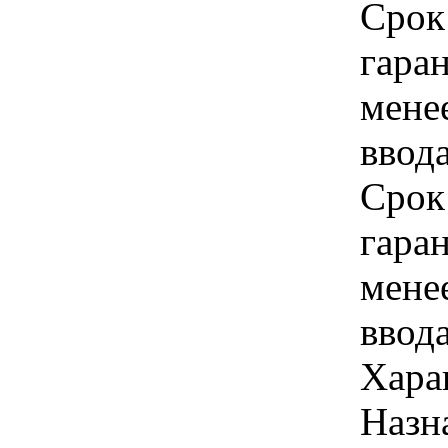
Срок
гара
мене
ввода
Срок
гара
мене
ввод
Хара
Назн