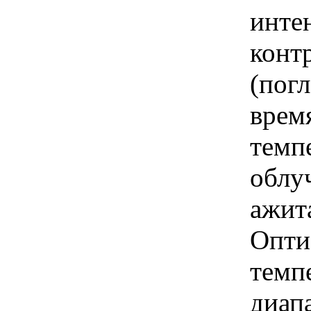
инте
конт
(пог
врем
темп
облу
ажит
Опти
темп
диапа