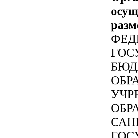
осу
разм
ФЕД
ГОС
БЮД
ОБР
УЧР
ОБР
САН
ГОС