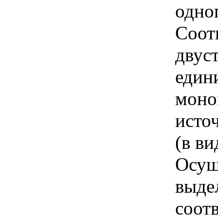
одно
Соот
двус
един
моно
исто
(в ви
Осущ
выде
соот