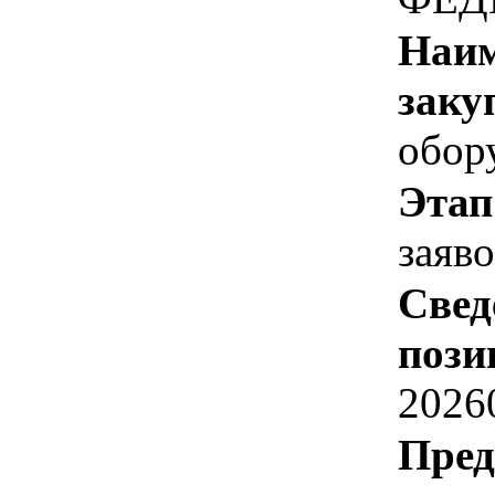
Наим
заку
обору
Этап
заяв
Свед
пози
2026
Пред