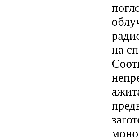
погл
облу
ради
на с
Соот
непр
ажит
пред
заго
моно