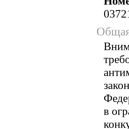
Номе
0372
Общая
Вним
треб
анти
зако
Феде
в ог
конк