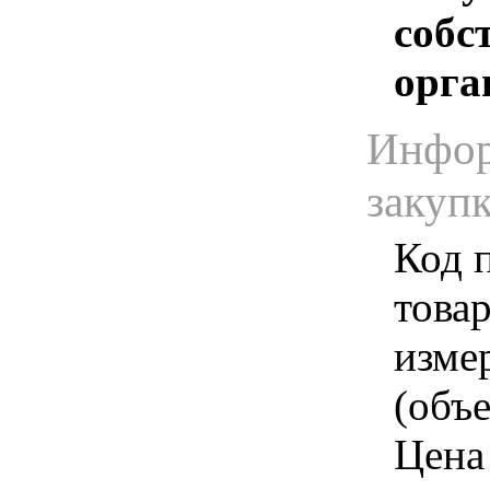
собс
орга
Инфор
закуп
Код 
товар
изме
(объе
Цена 