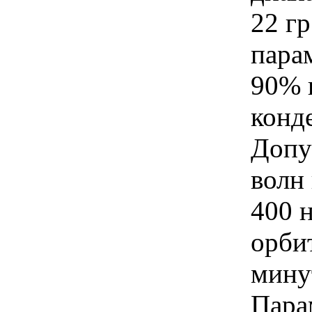
22 г
пара
90% 
конде
Допу
волн
400 н
орби
мину
Пара