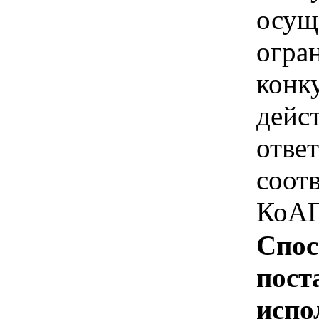
осущ
огра
конк
дейс
отве
соотв
КоАП
Спос
пост
испо