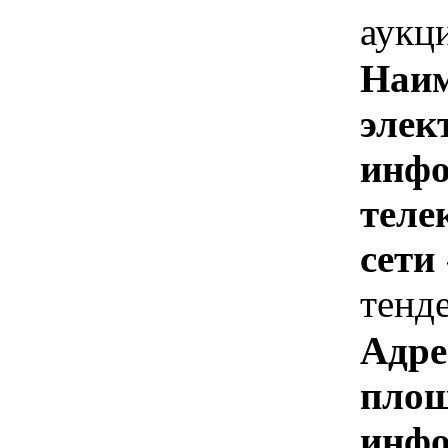
аукц
Наим
элек
инфо
теле
сети
тенд
Адре
площ
инфо