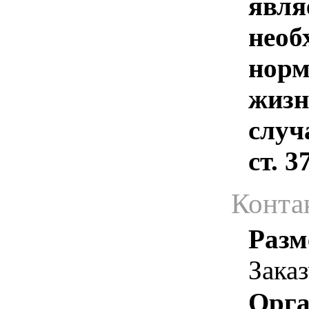
явля
необ
норм
жизн
случ
ст. 
Конта
Разм
Зака
Орга