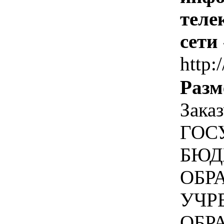
теле
сети
http:
Разм
Зака
ГОС
БЮД
ОБР
УЧР
ОБР