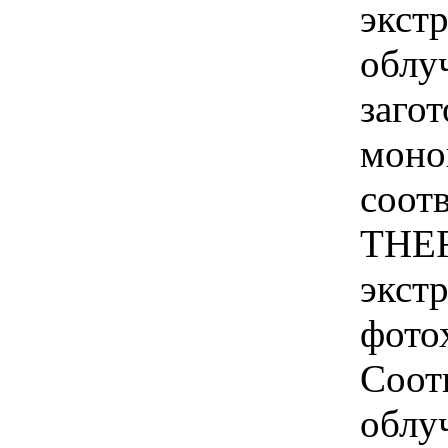
экст
облу
заго
моно
соот
THE
экст
фото
Соот
облу