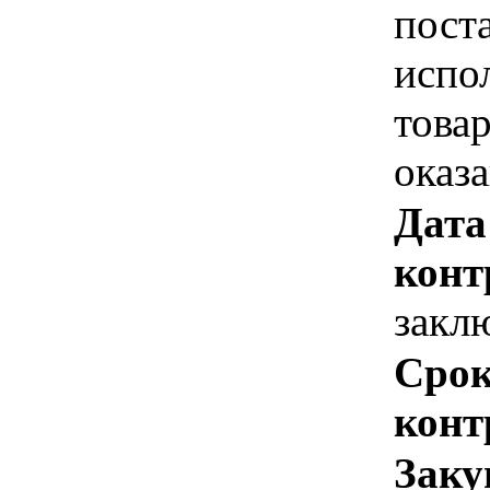
пост
испо
това
оказ
Дата
конт
закл
Срок
конт
Заку