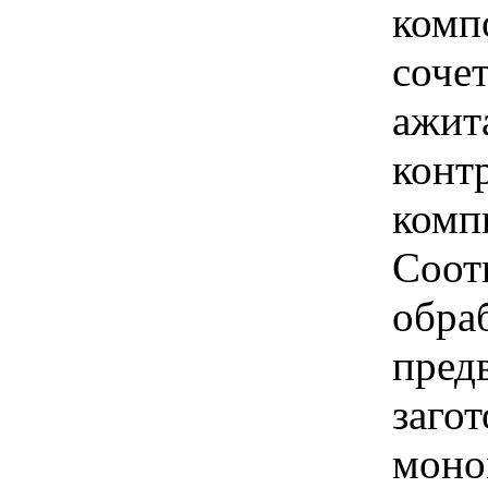
комп
соче
ажит
конт
комп
Соот
обра
пред
заго
моно