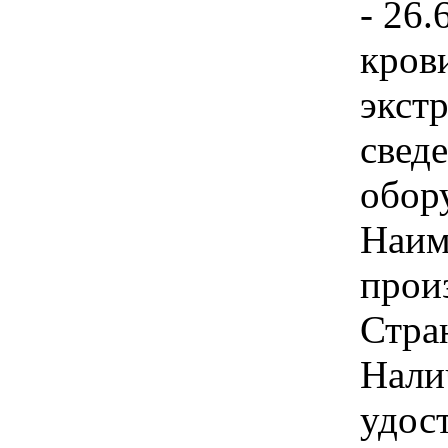
- 26.
кров
экст
свед
обору
Наим
произ
Стра
Нали
удос