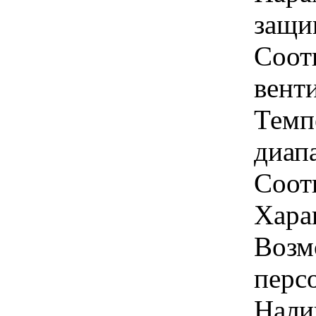
защи
Соот
вент
Темп
диапа
Соот
Хара
Возм
перс
Нали