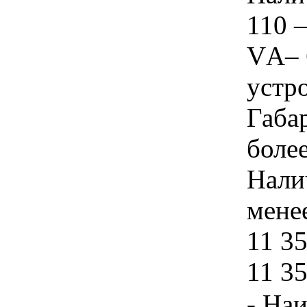
110 –
VА– 
устро
Габа
боле
Нали
менее
11 35
11 3
- На