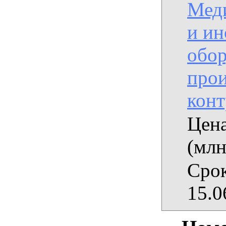
Мед
и ин
обор
прои
конт
Цена
(млн
Срок
15.0