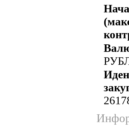
Нача
(мак
конт
Валю
РУБ
Иден
заку
2617
Инфор