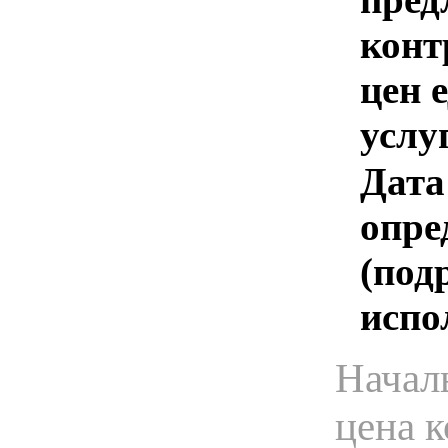
конт
цен 
услу
Дата
опре
(под
испо
Начал
цена 