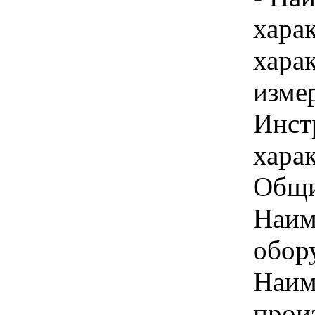
хара
хара
изме
Инст
харак
Общи
Наим
обору
Наим
произ