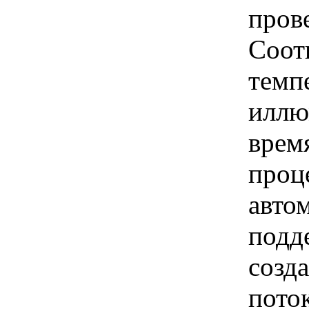
пров
Соот
темп
иллю
врем
проц
авто
подд
созд
поток