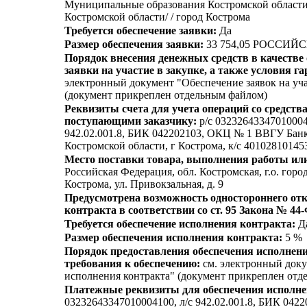
Муниципальные образования Костромской области 
Костромской области/ / город Кострома
Требуется обеспечение заявки:
Да
Размер обеспечения заявки:
33 754,05 РОССИЙ
Порядок внесения денежных средств в качестве
заявки на участие в закупке, а также условия г
электронный документ "Обеспечение заявок на уча
(документ прикреплен отдельным файлом)
Реквизиты счета для учета операций со средств
поступающими заказчику:
p/c 03232643347010004
942.02.001.8, БИК 042202103, ОКЦ № 1 ВВГУ Бан
Костромской области, г Кострома, к/c 4010281014
Место поставки товара, выполнения работы или
Российская Федерация, обл. Костромская, г.о. город
Кострома, ул. Привокзальная, д. 9
Предусмотрена возможность одностороннего отк
контракта в соответствии со ст. 95 Закона № 44
Требуется обеспечение исполнения контракта:
Д
Размер обеспечения исполнения контракта:
5 %
Порядок предоставления обеспечения исполнени
требования к обеспечению:
см. электронный док
исполнения контракта" (документ прикреплен отд
Платежные реквизиты для обеспечения исполне
03232643347010004100, л/c 942.02.001.8, БИК 042