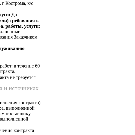
г Кострома, к/c
луги:
Да
или) требования к
а, работы, услуги:
полненные
исания Заказчиком
служиванию
абот: в течение 60
тракта.
кта не требуется
а и источниках
олнения контракта)
ара, выполненной
ком поставщику
, выполненной
чения контракта