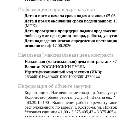
Информация о процедуре закупки
Дата и время начала срока подачи заявок:
05.06.
Дата и время окончания срока подачи заявок:
15
(МСК)
Дата проведения процедуры подачи предложений
либо о сумме цен единиц товара, работы, услуги
Дата подведения итогов определения поставщик
исполнителя):
17.06.2026
Начальная (максимальная) цена контракта
Начальная (максимальная) цена контракта:
3 37
Валюта:
РОССИЙСКИЙ РУБЛЬ
Идентификационный код закупки (ИКЗ):
263440101643944010100100230014339244
Информация об объекте закупки
Код позиции - Наименование товара, работы, услуг
Количество (объем работы, услуги) - Цена за ед., ? 
- 43.39.19.190 - Выполнение работ по ремонту защ
расположенного по адресу: г. Кострома, ул. Привокз
Условная единица - 1,00 - 3 375 405,42 - 3 375 405,4