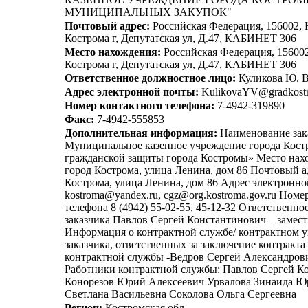
МУНИЦИПАЛЬНЫХ ЗАКУПОК"
Почтовый адрес:
Российская Федерация, 156002, 
Кострома г, Депутатская ул, Д.47, КАБИНЕТ 306
Место нахождения:
Российская Федерация, 156002
Кострома г, Депутатская ул, Д.47, КАБИНЕТ 306
Ответственное должностное лицо:
Куликова Ю. В
Адрес электронной почты:
KulikovaYV@gradkostr
Номер контактного телефона:
7-4942-319890
Факс:
7-4942-555853
Дополнительная информация:
Наименование зак
Муниципальное казенное учреждение города Кос
гражданской защиты города Костромы» Место нах
город Кострома, улица Ленина, дом 86 Почтовый а
Кострома, улица Ленина, дом 86 Адрес электронно
kostroma@yandex.ru, cgz@org.kostroma.gov.ru Номе
телефона 8 (4942) 55-02-55, 45-12-32 Ответственн
заказчика Павлов Сергей Константинович – замест
Информация о контрактной службе/ контрактном
заказчика, ответственных за заключение контракта
контрактной службы -Ведров Сергей Александрови
Работники контрактной службы: Павлов Сергей К
Конорезов Юрий Алексеевич Урвалова Зинаида Ю
Светлана Васильевна Соколова Ольга Сергеевна
Регион:
Костромская обл