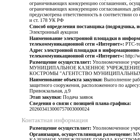
ограничивающих конкуренцию соглашениях, осущ
ограничивающих конкуренцию согласованных дей
предусмотрена ответственность в соответствии со
и ст. 178 УК РФ
Способ определения поставщика (подрядчика, и
Электронный аукцион
Наименование электронной площадки в информ
телекоммуникационной сети «Интернет»:
РТС-те
Адрес электронной площадки в информационно
телекоммуникационной сети «Интернет»:
http://
Размещение осуществляет:
Уполномоченное учр
МУНИЦИПАЛЬНОЕ КАЗЕННОЕ УЧРЕЖДЕНИЕ
КОСТРОМЫ "АГЕНТСТВО МУНИЦИПАЛЬНЫХ
Наименование объекта закупки:
Выполнение рабо
защитного сооружения, расположенного по адресу: 
Привокзальная, д.9
Этап закупки:
Подача заявок
Сведения о связи с позицией плана-графика:
202603413000757003000024
Контактная информация
Размещение осуществляет:
Уполномоченное учр
Организация, осуществляющая размещение:
МУ
КАЗЕННОЕ УЧРЕЖДЕНИЕ ГОРОДА КОСТРОМ