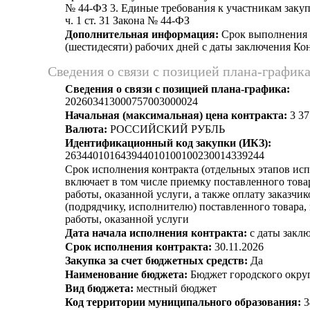
№ 44-ФЗ 3. Единые требования к участникам закуп
ч. 1 ст. 31 Закона № 44-ФЗ
Дополнительная информация:
Срок выполнения р
(шестидесяти) рабочих дней с даты заключения Кон
Сведения о связи с позицией плана-график
Сведения о связи с позицией плана-графика:
202603413000757003000024
Начальная (максимальная) цена контракта:
3 37
Валюта:
РОССИЙСКИЙ РУБЛЬ
Идентификационный код закупки (ИКЗ):
263440101643944010100100230014339244
Срок исполнения контракта (отдельных этапов исп
включает в том числе приемку поставленного тов
работы, оказанной услуги, а также оплату заказчи
(подрядчику, исполнителю) поставленного товара
работы, оказанной услуги
Дата начала исполнения контракта:
с даты заклю
Срок исполнения контракта:
30.11.2026
Закупка за счет бюджетных средств:
Да
Наименование бюджета:
Бюджет городского округ
Вид бюджета:
местный бюджет
Код территории муниципального образования:
3