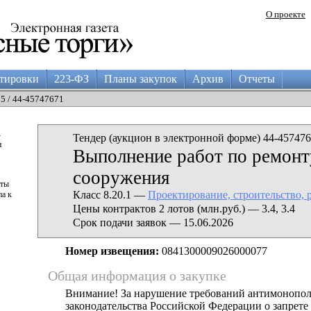
О проекте
тировки
223-ФЗ
Планы закупок
Архив
Отчеты
05 / 44-45747671
а
Тендер (аукцион в электронной форме) 44-457476
и
Выполнение работ по ремонт
сооружения
аты
Класс 8.20.1 —
Проектирование, строительство, 
па к
Цены контрактов 2 лотов (млн.руб.) — 3.4, 3.4
Срок подачи заявок — 15.06.2026
Номер извещения:
0841300009026000077
Общая информация о закупке
Внимание! За нарушение требований антимонопо
законодательства Российской Федерации о запрете 