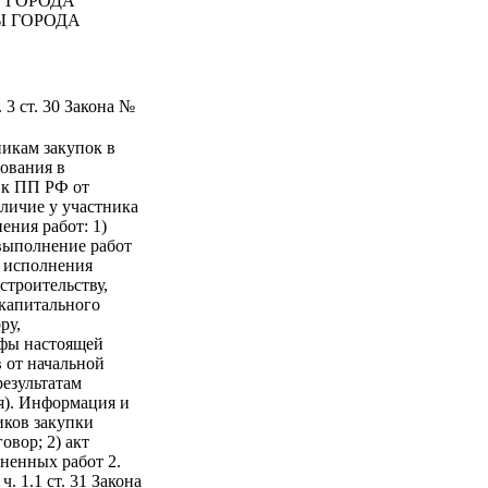
 ГОРОДА
Ы ГОРОДА
 3 ст. 30 Закона №
никам закупок в
бования в
я к ПП РФ от
личие у участника
ения работ: 1)
выполнение работ
т исполнения
строительству,
 капитального
ру,
афы настоящей
в от начальной
результатам
я). Информация и
иков закупки
вор; 2) акт
ненных работ 2.
. 1.1 ст. 31 Закона