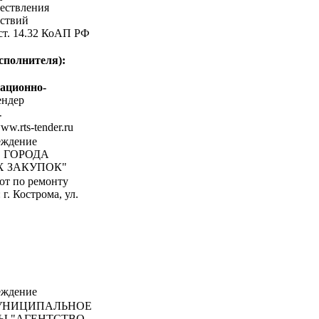
ествления
ствий
 ст. 14.32 КоАП РФ
сполнителя):
ационно-
ндер
-
www.rts-tender.ru
еждение
 ГОРОДА
 ЗАКУПОК"
т по ремонту
г. Кострома, ул.
еждение
НИЦИПАЛЬНОЕ
Ы "АГЕНТСТВО