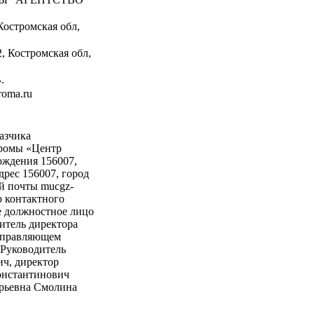
Костромская обл,
, Костромская обл,
.
oma.ru
азчика
тромы «Центр
ождения 156007,
дрес 156007, город
й почты mucgz-
р контактного
ое должностное лицо
итель директора
 управляющем
 Руководитель
ч, директор
онстантинович
рьевна Смолина