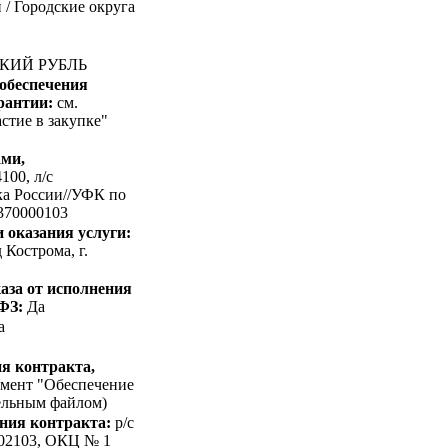
/ Городские округа
СКИЙ РУБЛЬ
 обеспечения
арантии:
см.
стие в закупке"
ами,
100, л/c
ка России//УФК по
5370000103
 оказания услуги:
 Кострома, г.
аза от исполнения
-ФЗ:
Да
а
я контракта,
умент "Обеспечение
ельным файлом)
ния контракта:
p/c
202103, ОКЦ № 1