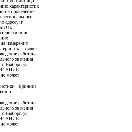
ристики Единица
ению характеристик
ии на проведение
я регионального
о адресу: г.
ЬЮ II.
еристики не
ание
ица измерения
теристик в заявке -
оведение работ по
льного значения
г. Выборг, ул.
 ОПИСАНИЕ
 не может
ристики - Единица
нению
оведение работ по
льного значения
г. Выборг, ул.
 ОПИСАНИЕ
 не может