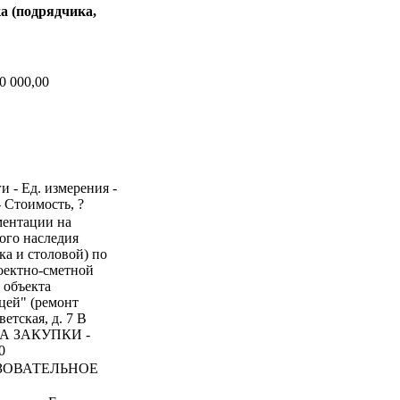
а (подрядчика,
0 000,00
и - Ед. измерения -
- Стоимость, ?
ументации на
ого наследия
а и столовой) по
проектно-сметной
 объекта
цей" (ремонт
етская, д. 7 В
ТА ЗАКУПКИ -
0
ЗОВАТЕЛЬНОЕ