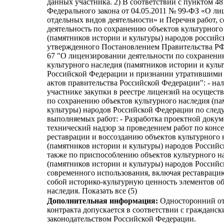
данных участника. 2) В соответствии с пунктом 48 
Федерального закона от 04.05.2011 № 99-ФЗ «О л
отдельных видов деятельности» и Перечня работ,
деятельность по сохранению объектов культурного
(памятников истории и культуры) народов российс
утвержденного Постановлением Правительства РФ
67 "О лицензировании деятельности по сохранени
культурного наследия (памятников истории и куль
Российской Федерации и признании утратившими 
актов правительства Российской Федерации": - на
участнике закупки в реестре лицензий на осущест
по сохранению объектов культурного наследия (па
культуры) народов Российской Федерации по сле
выполняемых работ: - Разработка проектной доку
технический надзор за проведением работ по конс
реставрации и воссозданию объектов культурного 
(памятников истории и культуры) народов Российс
также по приспособлению объектов культурного н
(памятников истории и культуры) народов Россий
современного использования, включая реставрац
собой историко-культурную ценность элементов об
наследия. Показать все (5)
Дополнительная информация:
Односторонний от
контракта допускается в соответствии с гражданс
законодательством Российской Федерации.