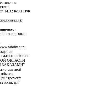
ествления
ствий
 ст. 14.32 КоАП РФ
сполнителя):
ационно-
онная торговая
-
/www.fabrikant.ru
еждение
 ВЫБОРГСКОГО
ОЙ ОБЛАСТИ
 ЗАКАЗАМИ"
ктно-сметной
 объекта
цей" (ремонт
етская, д. 7