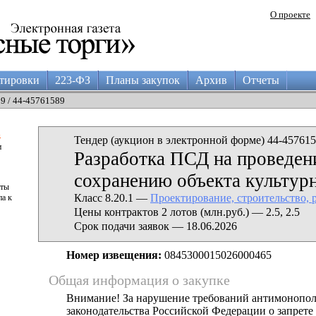
О проекте
тировки
223-ФЗ
Планы закупок
Архив
Отчеты
09 / 44-45761589
а
Тендер (аукцион в электронной форме) 44-457615
и
Разработка ПСД на проведен
сохранению объекта культурн
аты
Класс 8.20.1 —
Проектирование, строительство, 
па к
Цены контрактов 2 лотов (млн.руб.) — 2.5, 2.5
Срок подачи заявок — 18.06.2026
Номер извещения:
0845300015026000465
Общая информация о закупке
Внимание! За нарушение требований антимонопо
законодательства Российской Федерации о запрете 