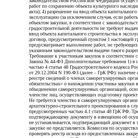
законодательством Российской Федерации осущес
работ по сохранению объекта культурного наследия
акта); 4) разрешение на ввод объекта капитального
эксплуатацию (за исключением случая, если работ
объектом закупки, в соответствии с законодательс
градостроительной деятельности не требуют выдач
ввод объекта капитального строительства в экспл
договор, предусмотренный пунктом 1 настоящей г
предусматривает выполнение работ, не требующих 
указанным законодательством выдачи такого разре
Требование к участникам закупок в соответствии с п.
Закона № 44-ФЗ Дополнительные требования 1) в с
частью 4 статьи 48 Градостроительного кодекса Р
от 29.12.2004 N 190-ФЗ (далее – ГрК РФ): наличие
реестре сведений о членах саморегулируемых орга
обязательствах» о нахождении участника закупки
объединении саморегулируемых организаций, осн
членстве лиц, осуществляющих подготовку проек
Не требуется членство в саморегулируемых органи
архитектурно-строительного проектирования в слу
предусмотренных частью 4.1 статьи 48 ГрК РФ. Тр
подтверждающему документу в извещении об осу
не устанавливается, подтверждающий документ в з
закупке не представляется. Комиссия по осуществ
проверять реестр исходя из предоставленных акк