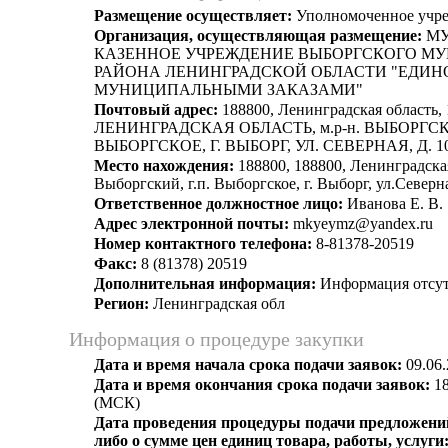
Размещение осуществляет:
Уполномоченное учр
Организация, осуществляющая размещение:
МУ
КАЗЕННОЕ УЧРЕЖДЕНИЕ ВЫБОРГСКОГО М
РАЙОНА ЛЕНИНГРАДСКОЙ ОБЛАСТИ "ЕДИН
МУНИЦИПАЛЬНЫМИ ЗАКАЗАМИ"
Почтовый адрес:
188800, Ленинградская область, 
ЛЕНИНГРАДСКАЯ ОБЛАСТЬ, м.р-н. ВЫБОРГС
ВЫБОРГСКОЕ, Г. ВЫБОРГ, УЛ. СЕВЕРНАЯ, Д. 1
Место нахождения:
188800, 188800, Ленинградская
Выборгский, г.п. Выборгское, г. Выборг, ул.Северн
Ответственное должностное лицо:
Иванова Е. В.
Адрес электронной почты:
mkyeymz@yandex.ru
Номер контактного телефона:
8-81378-20519
Факс:
8 (81378) 20519
Дополнительная информация:
Информация отсут
Регион:
Ленинградская обл
Информация о процедуре закупки
Дата и время начала срока подачи заявок:
09.06.
Дата и время окончания срока подачи заявок:
18
(МСК)
Дата проведения процедуры подачи предложений
либо о сумме цен единиц товара, работы, услуги