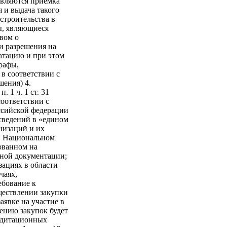
твляются приемка
 и выдача такого
 строительства в
ы, являющиеся
твом о
и разрешения на
уатацию и при этом
рафы,
в соответствии с
шения) 4.
 1 ч. 1 ст. 31
оответствии с
оссийской федерации
 сведений в «едином
низаций и их
 в Национальном
ованном на
тной документации;
зациях в области
чаях,
ебование к
ществлении закупки
аявке на участие в
лению закупок будет
редитационных