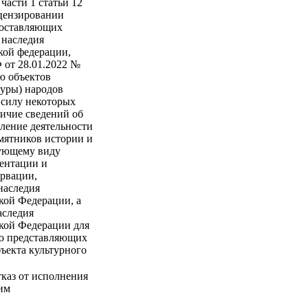
части 1 статьи 12
ицензировании
 составляющих
 наследия
кой федерации,
 от 28.01.2022 №
ю объектов
туры) народов
силу некоторых
личие сведений об
вление деятельности
мятников истории и
дующему виду
ментации и
ервации,
наследия
кой Федерации, а
аследия
ской Федерации для
ию представляющих
ъекта культурного
каз от исполнения
ким