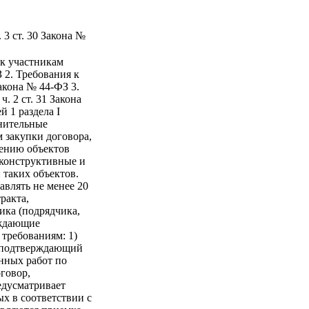
 3 ст. 30 Закона №
 к участникам
З 2. Требования к
Закона № 44-ФЗ 3.
. 2 ст. 31 Закона
й 1 раздела I
нительные
 закупки договора,
ению объектов
 конструктивные и
 таких объектов.
влять не менее 20
ракта,
ика (подрядчика,
рждающие
требованиям: 1)
, подтверждающий
нных работ по
говор,
едусматривает
ых в соответствии с