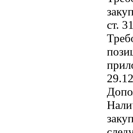
закуп
ст. 3
Треб
позиц
прил
29.1
Допо
Нали
заку
след