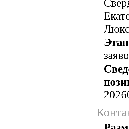
Сверд
Екате
Люкс
Этап
заяв
Свед
пози
2026
Конта
Разм