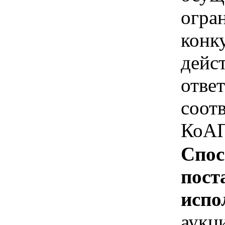
огра
конк
дейс
отве
соотв
КоАП
Спос
пост
испо
аукц