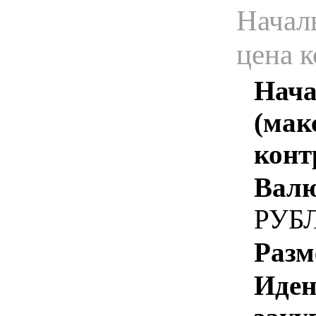
Начал
цена 
Нача
(мак
конт
Валю
РУБ
Разм
Иден