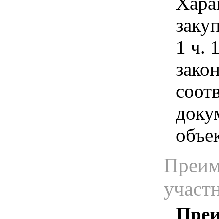
Хара
заку
1 ч. 
закон
соот
доку
объек
Преим
участ
Преи