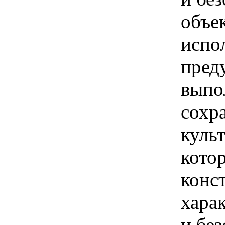
объек
испо
пред
выпо
сохр
куль
кото
конс
хара
и бе