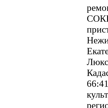
ремо
СОКВ
прис
Нежил
Екате
Люкс
Када
66:4
куль
реги