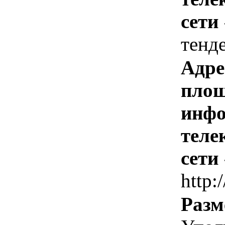
сети
тенд
Адре
площ
инфо
теле
сети
http:
Разм