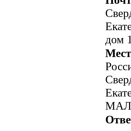
Сверд
Екат
дом 
Мест
Росс
Свер
Екат
МА
Отве