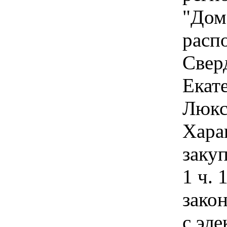
"Дом 
расп
Сверд
Екате
Люкс
Хара
заку
1 ч. 
зако
с эл