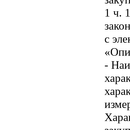
1 ч. 
зако
с эл
«Опи
- На
хара
хара
изме
Хара