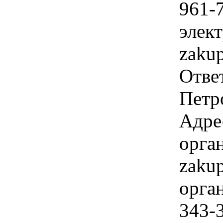
961-
элек
zaku
Отве
Петр
Адре
орга
zaku
орган
343-