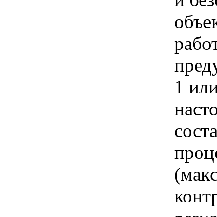
объе
работ
пред
1 ил
наст
соста
проц
(мак
конт