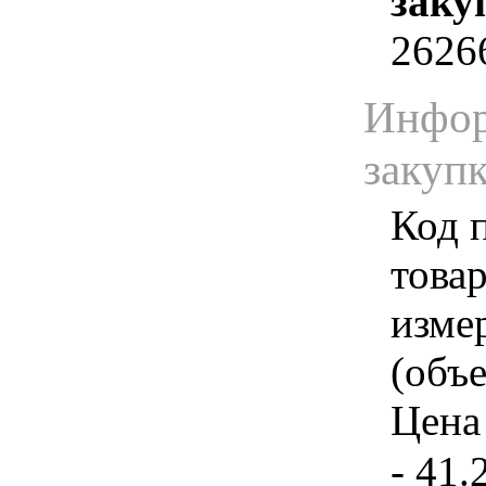
заку
2626
Инфор
закуп
Код 
товар
изме
(объе
Цена 
- 41.