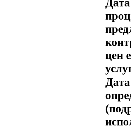
Дата
проц
пред
конт
цен 
услу
Дата
опре
(под
испо