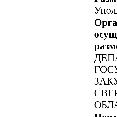
Упол
Орга
осу
разм
ДЕП
ГОС
ЗАК
СВЕ
ОБЛ
Почт