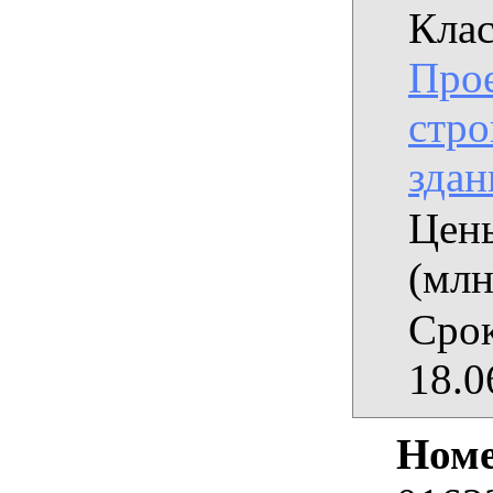
Клас
Прое
стро
здан
Цены
(млн
Срок
18.0
Номе