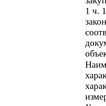
заку
1 ч. 
закон
соот
доку
объек
Наим
хара
хара
изме