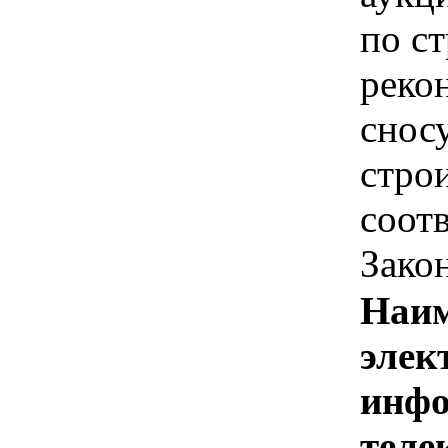
по ст
рекон
сносу
строи
соотв
Зако
Наим
элек
инфо
теле