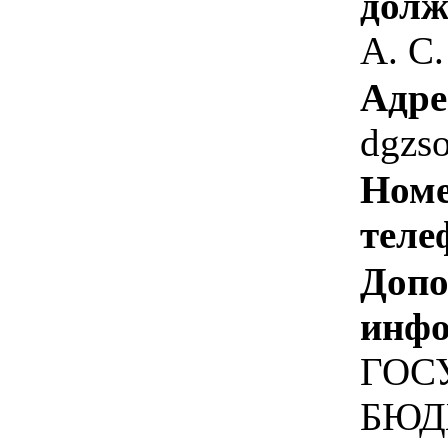
долж
А. С.
Адре
dgzs
Номе
теле
Допо
инфо
ГОС
БЮД