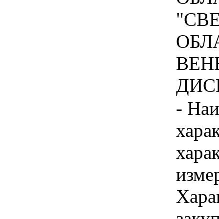
"СВ
ОБЛ
ВЕН
ДИСП
- На
хара
хара
изме
Хара
заку