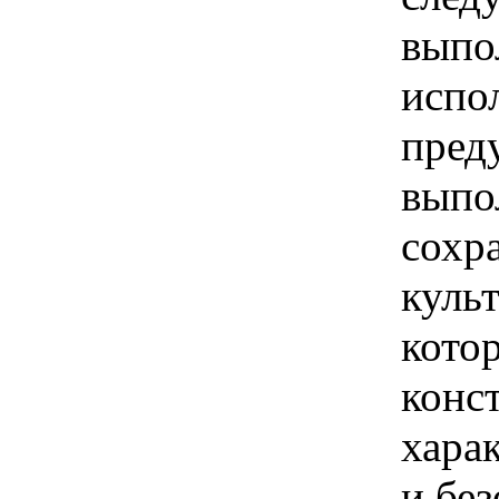
выпо
испо
пред
выпо
сохр
куль
кото
конс
хара
и бе