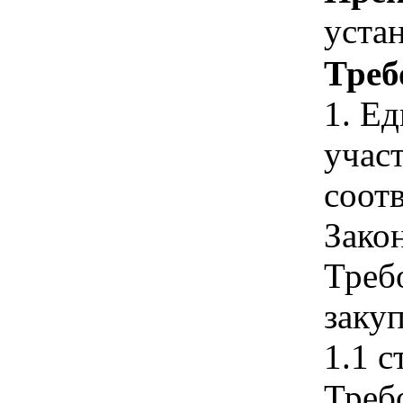
уста
Треб
1. Е
учас
соотв
Зако
Треб
закуп
1.1 с
Треб