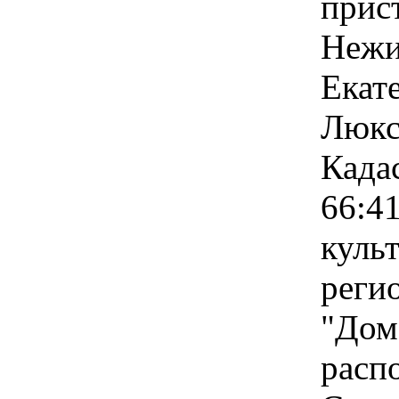
прис
Нежил
Екате
Люкс
Када
66:4
куль
реги
"Дом 
расп