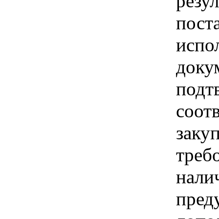
резу
пост
испо
доку
подт
соот
заку
треб
нали
пред