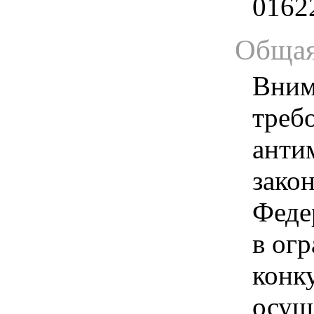
0162
Общая
Вним
треб
анти
зако
Феде
в ог
конк
осущ