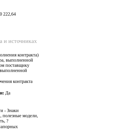
0 222,64
а и источниках
олнения контракта)
ара, выполненной
ком поставщику
, выполненной
чения контракта
и:
Да
и - Знаки
, полезные модели,
ь, ?
 напорных