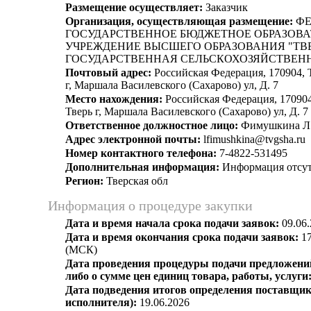
Размещение осуществляет:
Заказчик
Организация, осуществляющая размещение:
ФЕ
ГОСУДАРСТВЕННОЕ БЮДЖЕТНОЕ ОБРАЗОВ
УЧРЕЖДЕНИЕ ВЫСШЕГО ОБРАЗОВАНИЯ "ТВ
ГОСУДАРСТВЕННАЯ СЕЛЬСКОХОЗЯЙСТВЕН
Почтовый адрес:
Российская Федерация, 170904, Т
г, Маршала Василевского (Сахарово) ул, Д. 7
Место нахождения:
Российская Федерация, 170904
Тверь г, Маршала Василевского (Сахарово) ул, Д. 7
Ответственное должностное лицо:
Фимушкина Л.
Адрес электронной почты:
lfimushkina@tvgsha.ru
Номер контактного телефона:
7-4822-531495
Дополнительная информация:
Информация отсут
Регион:
Тверская обл
Информация о процедуре закупки
Дата и время начала срока подачи заявок:
09.06.
Дата и время окончания срока подачи заявок:
17
(МСК)
Дата проведения процедуры подачи предложений
либо о сумме цен единиц товара, работы, услуги
Дата подведения итогов определения поставщик
исполнителя):
19.06.2026