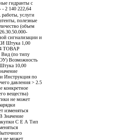
ные гидранты с
- 2 140 222,64
ктеристики - Единица измерения характеристики - Инструкция по заполнению характеристик в заявке - Величина рабочего давления - > 2.5 и - Мегапаскаль - Участник закупки указывает в заявке конкретное значение характеристики - Вид (по типу огнетушащего вещества) - Газовый углекислотный (ОУ) - - Значение характеристики не может изменяться участником закупки - Возможность перезарядки - Перезаряжаемый - - Значение характеристики не может изменяться участником закупки - Назначение по классу пожара - В - - Значение характеристики не может изменяться участником закупки - С - E - А - Тип - Переносной - - Значение характеристики не может изменяться участником закупки - Тип по принципу создания избыточного давления газа - Закачной (з) - - Значение характеристики не может изменяться участником закупки - - 26.30.5 26.30.50.000-00000001 ТОВАР - Устройства охранной или пожарной сигнализации и аналогичная аппаратура - Источник резервного питания, марка РИП12, исп.05 - Штука - 1,00 - 9 881,43 - 9 881,43 - - 26.30.5 26.30.50.000-00000001 ТОВАР - Устройства охранной или пожарной сигнализации и аналогичная аппаратура - Шкаф контрольно-пусковой ШКП-4 - Штука - 3,00 - 25 350,08 - 76 050,24 - - 26.30.5 26.30.50.000-00000001 ТОВАР - Устройства охранной или пожарной сигнализации и аналогичная аппаратура - Электромагнитный манометр ТМ-510.05 (Росма) - Штука - 1,00 - 5 634,97 - 5 634,97 - - 26.30.5 26.30.50.000-00000001 ТОВАР - Устройства охранной или пожарной сигнализации и аналогичная аппаратура - Шкаф пожарный ШПК-315 Н(о) - Штука - 10,00 - 5 221,59 - 52 215,90 - - 43.22.11.140 РАБОТА - Работы по монтажу систем напорных водопроводов для пожаротушения (включая пожарные гидранты с пожарными рукавами и выходными патрубками) - - Условная единица - согласно проектно-сметной документации - 1 520 791,56 - 1 520 791,56 - - 26.30.5 26.30.50.000-00000001 ТОВАР - Устройства охранной или пожарной сигнализации и аналогичная аппаратура - Пульт контроля и управления охранно-пожарный, марка С-2000-М - Штука - 1,00 - 10 887,32 - 10 887,32 - - 26.30.50.114 ТОВАР - Приборы управления, приемно-контрольные и оповещатели охранные и охранно-пожарные - Прибор пожарный управления Поток-3Н - Штука - 1,00 - 11 913,10 - 11 913,10 - - 28.13.14.110 28.13.14.110-00000003 ТОВАР - Насос пожарный центробежный Вид насоса Нормального давления Количество всасывающих патрубков 1 Напор номин