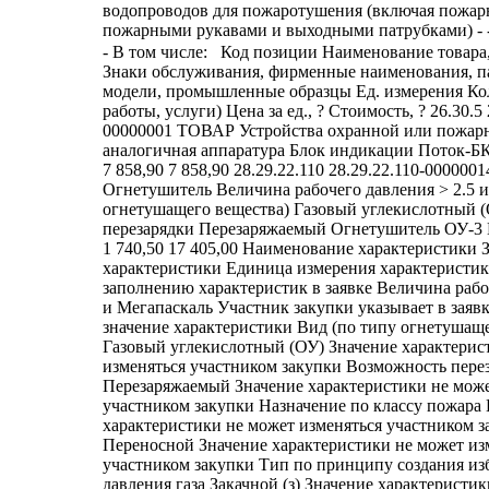
водопроводов для пожаротушения (включая пожар
пожарными рукавами и выходными патрубками) - - 
- В том числе: Код позиции Наименование товара, работы, услуги Знаки обслуживания, фирменные наименования, патенты, полезные модели, промышленные образцы Ед. измерения Количество (объем работы, услуги) Цена за ед., ? Стоимость, ? 26.30.5 26.30.50.000-00000001 ТОВАР Устройства охранной или пожарной сигнализации и аналогичная аппаратура Блок индикации Поток-БКИ Штука 1,00 7 858,90 7 858,90 28.29.22.110 28.29.22.110-00000014 ТОВАР Огнетушитель Величина рабочего давления > 2.5 и Вид (по типу огнетушащего вещества) Газовый углекислотный (ОУ) Возможность перезарядки Перезаряжаемый Огнетушитель ОУ-3 Штука 10,00 1 740,50 17 405,00 Наименование характеристики Значение характеристики Единица измерения характеристики Инструкция по заполнению характеристик в заявке Величина рабочего давления > 2.5 и Мегапаскаль Участник закупки указывает в заявке конкретное значение характеристики Вид (по типу огнетушащего вещества) Газовый углекислотный (ОУ) Значение характеристики не может изменяться участником закупки Возможность перезарядки Перезаряжаемый Значение характеристики не может изменяться участником закупки Назначение по классу пожара В Значение характеристики не может изменяться участником закупки С E А Тип Переносной Значение характеристики не может изменяться участником закупки Тип по принципу создания избыточного давления газа Закачной (з) Значение характеристики не может изменяться участником закупки 26.30.5 26.30.50.000-00000001 ТОВАР Устройства охранной или пожарной сигнализации и аналогичная аппаратура Источник резервного питания, марка РИП12, исп.05 Штука 1,00 9 881,43 9 881,43 26.30.5 26.30.50.000-00000001 ТОВАР Устройства охранной или пожарной сигнализации и аналогичная аппаратура Шкаф контрольно-пусковой ШКП-4 Штука 3,00 25 350,08 76 050,24 26.30.5 26.30.50.000-00000001 ТОВАР Устройства охранной или пожарной сигнализации и аналогичная аппаратура Электромагнитный манометр ТМ-510.05 (Росма) Штука 1,00 5 634,97 5 634,97 26.30.5 26.30.50.000-00000001 ТОВАР Устройства охранной или пожарной сигнализации и аналогичная аппаратура Шкаф пожарный ШПК-315 Н(о) Штука 10,00 5 221,59 52 215,90 43.22.11.140 РАБОТА Работы по монтажу систем напорных водопроводов для пожаротушения (включая пожарные гидранты с пожарными рукавами и выходными патрубками) Условная единица согласно проектно-сметной документации 1 520 791,56 1 520 791,56 26.30.5 26.30.50.000-00000001 ТОВАР Устройства охранной или пожарной сигнализации и аналогичная аппаратура Пульт контроля и управления охранно-пожарный, марка С-2000-М Штука 1,00 10 887,32 10 887,32 26.30.50.114 ТОВАР Приборы управления, приемно-контрольные и оповещатели охранные и охранно-пожарные Прибор пожарный управления Поток-3Н Штука 1,00 11 913,10 11 913,10 28.13.14.110 28.13.14.110-00000003 ТОВАР Насос пожарный центробежный Вид насоса Нормального давления Количество всасывающих патрубков 1 Напор номинальный в режиме высокого давления ? 200 и < 250 Штука 2,00 188 662,94 377 325,88 Наименование характеристики Значение характеристики Единица измерения характеристики Инструкция по заполнению характеристик в заявке Вид насоса Нормального давления Значение характеристики не может изменяться участником закупки Количество всасывающих патрубков 1 Штука Значение характеристики не может изменяться участником закупки Напор номинальный в режиме высокого давления ? 200 и < 250 Метр Участник закупки указывает в заявке конкретное значение характеристики Напор номинальный в режиме нормального давления ? 150 и < 200 Метр Участник закупки указывает в заявке конкретное значение характеристики Условный диаметр всасывающего патрубка 70 Миллиметр Значение характеристики не может изменяться участником закупки Условный диаметр выходного патрубка 50 Миллиметр Значение характеристики не может изменяться участником закупки Класс защиты IP 55 Значение характеристики не может изменяться участником закупки Количество скоростных режимов 1 Значение характеристики не может изменяться участником закупки Конструкционный тип горизонтальный Значение характеристики не может изменяться участником закупки Максимальная потребляемая мощность, Вт 3000 Значение характеристики не может изменяться участником закупки Максимальная температура перекачиваемой жидкости, °С 140 Значение характеристики не может изменяться участником закупки Напряжение питания, В 380..420 Участник закупки указывает в заявке конкретное значение характеристики Номинальный диаметр на всасывающей стороне (DN), мм 65 Значение характеристики не может изменяться участником закупки Перекачиваемая жидкость вода Значение характеристики не может изменяться участником закупки Обоснование включения дополнительной информации в сведения о товаре, работе, услуге в соответствии с проектом 26.30.5 26.30.50.000-00000001 ТОВАР Устройства охранной или пожарной сигнализации и аналогичная аппаратура Сигнализатор давления СДУ-М Штука 4,00 3 045,96 12 183,84 22.19.30.137 22.19.30.137-00000003 ТОВАР Рукав пожарный напорный Вид рукава по назначению Для комплектации внутренних и наружных пожарных кранов Вид рукава по стойкости к внешним воздействиям Износостойкие (И) Длина рукава без головок (номинальная) ? 20 и Рукав пожарный в комплекте с головками -РПК-В/Н50-1.0У1 Штука 10,00 3 807,45 38 074,50 Наименование характеристики Значение характеристики Единица измерения характеристики Инструкция по заполнению характеристик в заявке Вид рукава по назначению Для комплектации внутренних и наружных пожарных кранов Значение характеристики не может изменяться участником закупки Вид рукава по стойкости к внешним воздействиям Износостойкие (И) Значение характеристики не может изменяться участником закупки Длина рукава без головок (номинальная) ? 20 и Метр Участник закупки указывает в заявке конкретное значение характеристики Климатическое исполнение У1 Значение характеристики не может изменяться участником закупки Конструктивное исполнение рукава С внутренним гидроизоляционным покрытием Значение характеристики не может изменяться участником закупки Наличие наружного защитного покрытия Да Значение характеристики не может изменяться участником закупки Наличие пропитки Да Значение характеристики не может изменяться участником закупки Номинальный внутренний диаметр рукава 51 Миллиметр Значение характеристики не может изменяться участником закупки Рабочее давление 1 Мегапаскаль Значение характеристики не может изменяться участником закупки - - - 26.30.5 26.30.50.000-00000001 ТОВАР - Устройства охранной или пожарной сигнализации и аналогичная аппаратура - Блок индикации Поток-БКИ - Штука - 1,00 - 7 858,90 - 7 858,90 - - 28.29.22.110 28.29.22.110-00000014 ТОВАР - Огнетушитель Величина рабочего давления > 2.5 и Вид (по типу огнетушащего вещества) Газовый углекислотный (ОУ) Возможность перезарядки Перезаряжаемый - Огнетушитель ОУ-3 - Штука - 10,00 - 1 740,50 - 17 405,00 - - Наименование характеристики Значение характеристики Единица измерения характеристики Инструкция по заполнению характеристик в заявке Величина рабочего давления > 2.5 и Мегапаскаль Участник закупки указывает в заявке конкретное значение характеристики Вид (по типу огнетушащего вещества) Газовый углекислотный (ОУ) Значение характеристики не может изменяться участником закупки Возможность перезарядки Перезаряжаемый Значение характеристики не может изменяться участником закупки Назначение по классу пожара В Значение характеристики не может изменяться участником закупки С E А Тип Переносной Значение характеристики не может изменяться участником закупки Тип по принципу создания избыточного давления газа Закачной (з) Значение характеристики не может изменяться участником закупки - Наименование характеристики - Значение хара