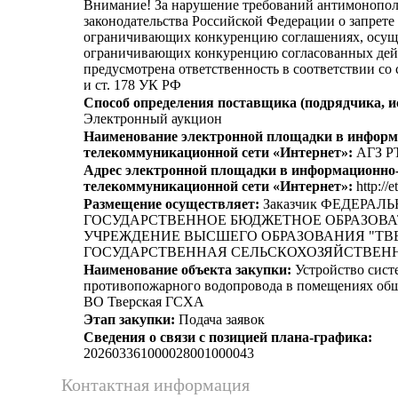
Внимание! За нарушение требований антимонопо
законодательства Российской Федерации о запрете 
ограничивающих конкуренцию соглашениях, осущ
ограничивающих конкуренцию согласованных дей
предусмотрена ответственность в соответствии со
и ст. 178 УК РФ
Способ определения поставщика (подрядчика, и
Электронный аукцион
Наименование электронной площадки в информ
телекоммуникационной сети «Интернет»:
АГЗ Р
Адрес электронной площадки в информационно
телекоммуникационной сети «Интернет»:
http://e
Размещение осуществляет:
Заказчик ФЕДЕРАЛ
ГОСУДАРСТВЕННОЕ БЮДЖЕТНОЕ ОБРАЗОВ
УЧРЕЖДЕНИЕ ВЫСШЕГО ОБРАЗОВАНИЯ "ТВ
ГОСУДАРСТВЕННАЯ СЕЛЬСКОХОЗЯЙСТВЕН
Наименование объекта закупки:
Устройство сист
противопожарного водопровода в помещениях о
ВО Тверская ГСХА
Этап закупки:
Подача заявок
Сведения о связи с позицией плана-графика:
202603361000028001000043
Контактная информация