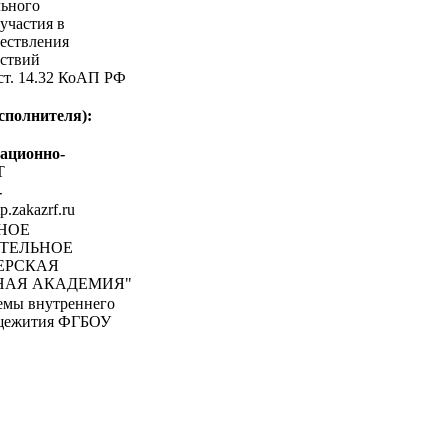
льного
участия в
ествления
ствий
 ст. 14.32 КоАП РФ
сполнителя):
ационно-
Т
-
tp.zakazrf.ru
ЬНОЕ
АТЕЛЬНОЕ
ЕРСКАЯ
НАЯ АКАДЕМИЯ"
емы внутреннего
бщежития ФГБОУ