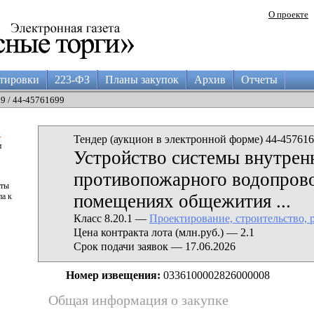
О проекте
тировки
223-ФЗ
Планы закупок
Архив
Отчеты
09 / 44-45761699
а
Тендер (аукцион в электронной форме) 44-457616
и
Устройство системы внутрен
противопожарного водопрово
аты
помещениях общежития ...
па к
Класс 8.20.1 —
Проектирование, строительство, 
Цена контракта лота (млн.руб.) — 2.1
Срок подачи заявок — 17.06.2026
Номер извещения:
0336100002826000008
Общая информация о закупке