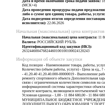
Дата и время окончания срока подачи заявок:
18
(МСК+4)
Дата проведения процедуры подачи предложений
либо о сумме цен единиц товара, работы, услуги
Дата подведения итогов определения поставщик
исполнителя):
22.06.2026
Начальная (максимальная) цена контрактов
Начальная (максимальная) цена контракта:
11 8
Валюта:
РОССИЙСКИЙ РУБЛЬ
Идентификационный код закупки (ИКЗ):
263244600476824460100100100024120243
Информация об объекте закупки
Код позиции - Наименование товара, работы, услуг
Количество (объем работы, услуги) - Цена за ед., ? 
- 41.20.40 41.20.40.000-00000019 - Выполнение ра
ремонту спортивного объекта Дополнительная хар
связи с ограниченным количеством символов на с
информационной системы характеристики объекта
проекте контракта, являющимся неотъемлемой час
Условная единица - 1,00 - 11 884 680,00 - 11 884 680
МУНИЦИПАЛЬНОЕ БЮДЖЕТНОЕ УЧРЕЖДЕН
ДОПОЛНИТЕЛЬНОГО ОБРАЗОВАНИЯ "СПОР