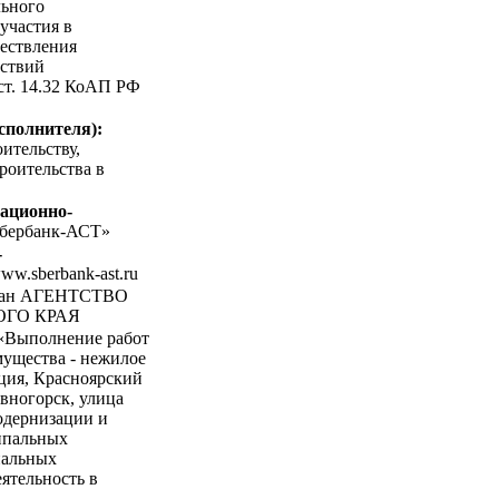
льного
участия в
ествления
ствий
 ст. 14.32 КоАП РФ
сполнителя):
ительству,
троительства в
ационно-
бербанк-АСТ»
-
www.sberbank-ast.ru
ган АГЕНТСТВО
ОГО КРАЯ
«Выполнение работ
мущества - нежилое
ция, Красноярский
ивногорск, улица
модернизации и
ипальных
пальных
ятельность в