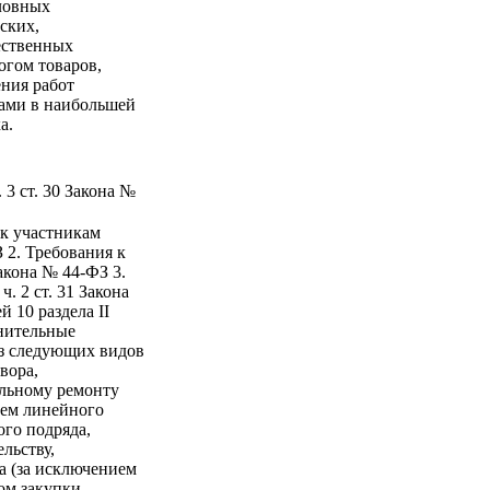
словных
ских,
ественных
огом товаров,
ения работ
рами в наибольшей
а.
 3 ст. 30 Закона №
 к участникам
З 2. Требования к
Закона № 44-ФЗ 3.
. 2 ст. 31 Закона
 10 раздела II
нительные
из следующих видов
вора,
льному ремонту
ием линейного
ого подряда,
льству,
а (за исключением
ом закупки,