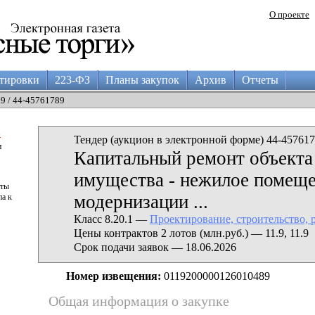
О проекте
тировки
223-ФЗ
Планы закупок
Архив
Отчеты
09 / 44-45761789
а
Тендер (аукцион в электронной форме) 44-457617
и
Капитальный ремонт объект
имущества - нежилое помеще
аты
модернизации ...
па к
Класс 8.20.1 —
Проектирование, строительство, 
Цены контрактов 2 лотов (млн.руб.) — 11.9, 11.9
Срок подачи заявок — 18.06.2026
Номер извещения:
0119200000126010489
Общая информация о закупке