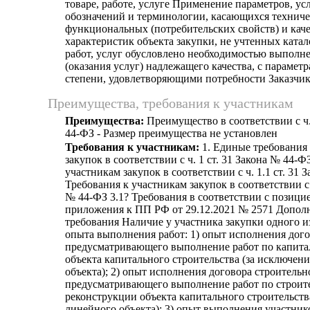
товаре, работе, услуге Применение параметров, у
обозначений и терминологии, касающихся техниче
функциональных (потребительских свойств) и кач
характеристик объекта закупки, не учтенных катал
работ, услуг обусловлено необходимостью выполн
(оказания услуг) надлежащего качества, с парамет
степени, удовлетворяющими потребности Заказчик
Преимущества, требования к участникам
Преимущества:
Преимущество в соответствии с ч.
44-ФЗ - Размер преимущества не установлен
Требования к участникам:
1. Единые требования
закупок в соответствии с ч. 1 ст. 31 Закона № 44-Ф
участникам закупок в соответствии с ч. 1.1 ст. 31 
Требования к участникам закупок в соответствии с ч
№ 44-ФЗ 3.1? Требования в соответствии с позицией
приложения к ПП РФ от 29.12.2021 № 2571 Допол
требования Наличие у участника закупки одного 
опыта выполнения работ: 1) опыт исполнения дого
предусматривающего выполнение работ по капита
объекта капитального строительства (за исключен
объекта); 2) опыт исполнения договора строительн
предусматривающего выполнение работ по строите
реконструкции объекта капитального строительств
линейного объекта); 3) опыт выполнения участник