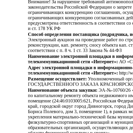
Внимание! За нарушение требований антимонопо
законодательства Российской Федерации о запрете 
ограничивающих конкуренцию соглашениях, осущ
ограничивающих конкуренцию согласованных дей
предусмотрена ответственность в соответствии со
и ст. 178 УК РФ
Способ определения поставщика (подрядчика, и
Электронный аукцион на проведение работ по стро
реконструкции, кап. ремонту, сносу объекта кап. с
соответствии с п. 8 ч. 1 ст. 33 Закона № 44-ФЗ
Наименование электронной площадки в информ
телекоммуникационной сети «Интернет»:
АО «С
Адрес электронной площадки в информационно
телекоммуникационной сети «Интернет»:
http://
Размещение осуществляет:
Уполномоченный ор
ГОСУДАРСТВЕННОГО ЗАКАЗА КРАСНОЯРСК
Наименование объекта закупки:
ЭА-№-10760/26 
по капитальному ремонту объекта недвижимого и
помещение (24:46:0103005:621, Российская Федера
край, городской округ город Дивногорск, город Д
Бориса Полевого, дом 3, помещение 1), в рамках 
укрепления материально-технической базы муниц
физкультурно-спортивных организаций и муници
образовательных организаций, осуществляющих де
области физической культуры и спорта»