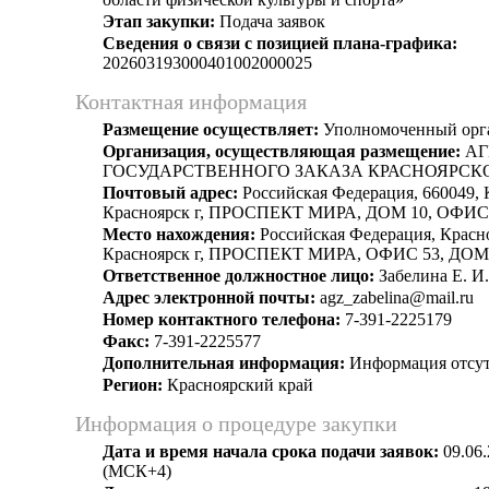
Этап закупки:
Подача заявок
Сведения о связи с позицией плана-графика:
202603193000401002000025
Контактная информация
Размещение осуществляет:
Уполномоченный орг
Организация, осуществляющая размещение:
АГ
ГОСУДАРСТВЕННОГО ЗАКАЗА КРАСНОЯРСК
Почтовый адрес:
Российская Федерация, 660049, 
Красноярск г, ПРОСПЕКТ МИРА, ДОМ 10, ОФИС
Место нахождения:
Российская Федерация, Красн
Красноярск г, ПРОСПЕКТ МИРА, ОФИС 53, ДОМ
Ответственное должностное лицо:
Забелина Е. И.
Адрес электронной почты:
agz_zabelina@mail.ru
Номер контактного телефона:
7-391-2225179
Факс:
7-391-2225577
Дополнительная информация:
Информация отсут
Регион:
Красноярский край
Информация о процедуре закупки
Дата и время начала срока подачи заявок:
09.06.
(МСК+4)