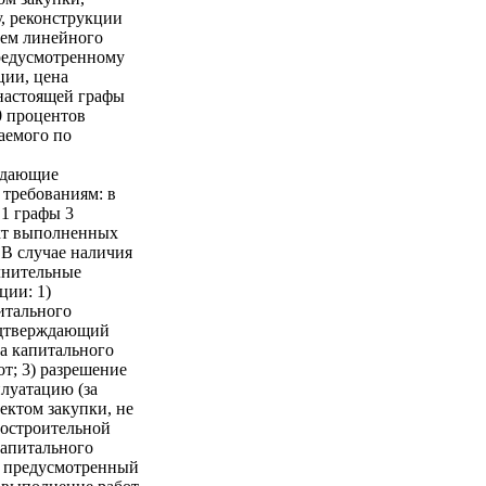
у, реконструкции
ием линейного
предусмотренному
ции, цена
настоящей графы
0 процентов
аемого по
ждающие
 требованиям: в
 1 графы 3
акт выполненных
В случае наличия
лнительные
ции: 1)
итального
подтверждающий
а капитального
т; 3) разрешение
плуатацию (за
ектом закупки, не
достроительной
капитального
, предусмотренный