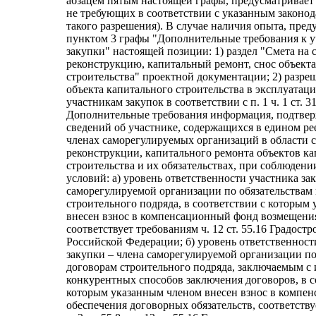
абзацем пятым настоящей графы, предусматривает
не требующих в соответствии с указанным законо
такого разрешения). В случае наличия опыта, пре
пунктом 3 графы "Дополнительные требования к 
закупки" настоящей позиции: 1) раздел "Смета на 
реконструкцию, капитальный ремонт, снос объект
строительства" проектной документации; 2) разре
объекта капитального строительства в эксплуатаци
участникам закупок в соответствии с п. 1 ч. 1 ст. 
Дополнительные требования информация, подтве
сведений об участнике, содержащихся в едином ре
членах саморегулируемых организаций в области с
реконструкции, капитального ремонта объектов к
строительства и их обязательствах, при соблюден
условий: а) уровень ответственности участника за
саморегулируемой организации по обязательствам
строительного подряда, в соответствии с которым
внесен взнос в компенсационный фонд возмещения
соответствует требованиям ч. 12 ст. 55.16 Градост
Российской Федерации; б) уровень ответственност
закупки – члена саморегулируемой организации по
договорам строительного подряда, заключаемым с
конкурентных способов заключения договоров, в с
которым указанным членом внесен взнос в компе
обеспечения договорных обязательств, соответству