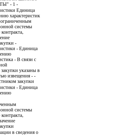
" - 1 -
ристики Единица
ению характеристик
с ограниченным
ионной системы
 контракта,
чение
акупки -
ристики - Единица
нению
стика - В связи с
иной
 закупки указаны в
ью извещения - -
стником закупки
ристики - Единица
нению
ниченным
ионной системы
 контракта,
начение
акупки
ации в сведения о