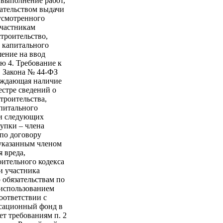
 выполнение работ,
дательством выдачи
дусмотренного
участникам
строительство,
а капитального
шение на ввод
ю 4. Требование к
31 Закона № 44-ФЗ
рждающая наличие
естре сведений о
троительства,
апитального
ии следующих
купки – члена
 по договору
 указанным членом
 вреда,
роительного кодекса
и участника
 обязательствам по
 использованием
оответствии с
нсационный фонд в
ет требованиям п. 2