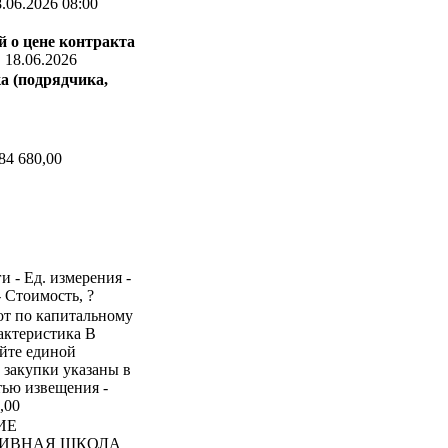
.06.2026 08:00
 о цене контракта
:
18.06.2026
а (подрядчика,
84 680,00
и - Ед. измерения -
- Стоимость, ?
бот по капитальному
актеристика В
айте единой
 закупки указаны в
тью извещения -
,00
ИЕ
ТИВНАЯ ШКОЛА