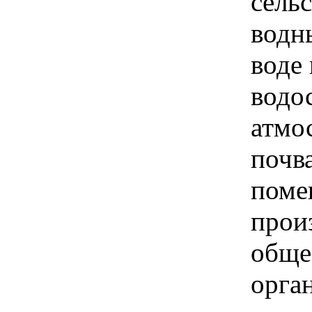
сель
водн
воде
водо
атмо
почв
поме
прои
обще
орга