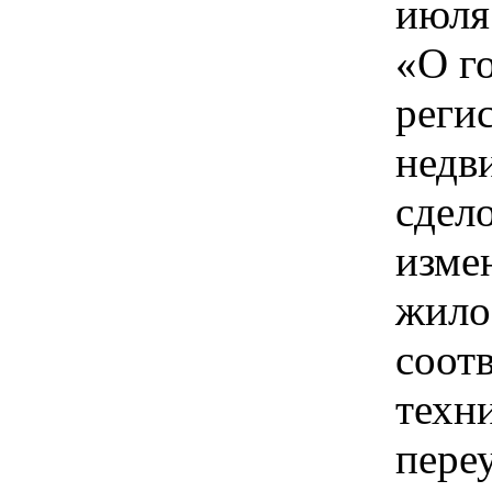
июля
«О г
реги
недв
сдело
изме
жило
соот
техн
пере