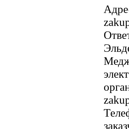
Адре
zaku
Отве
Эльд
Медж
элек
орга
zaku
Теле
зака