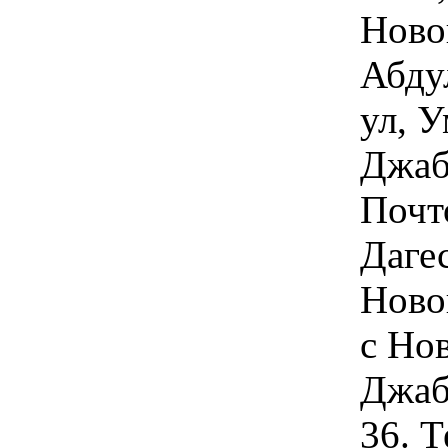
Ново
Абду
ул, 
Джаб
Почт
Даге
Новок
с Нов
Джаб
36. 