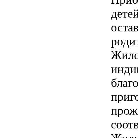
детей
оста
роди
Жило
инди
благ
приг
прож
соот