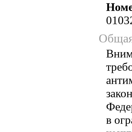
Номе
0103
Общая
Вним
треб
анти
зако
Феде
в ог