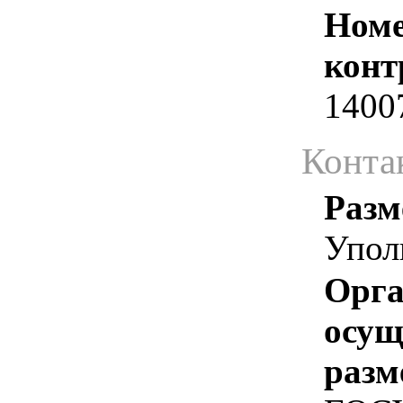
Номе
конт
1400
Конта
Разм
Упол
Орга
осу
разм