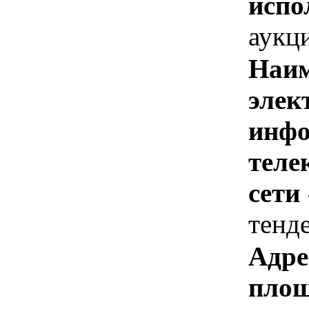
испо
аукц
Наим
элек
инфо
теле
сети
тенд
Адре
площ