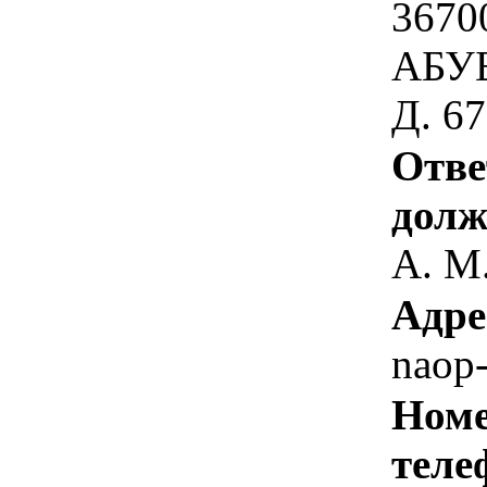
3670
АБУ
Д. 67
Отве
долж
А. М
Адре
naop
Номе
теле