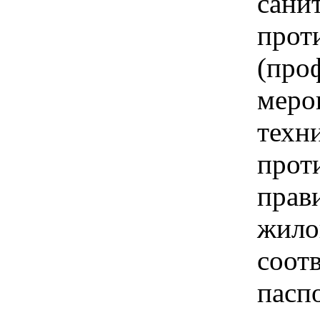
сани
прот
(про
меро
техн
прот
прав
жило
соот
пасп