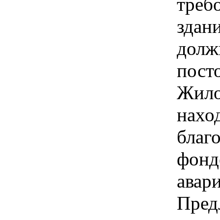
треб
здан
долж
пост
Жило
нахо
благ
фонде
авар
Пред