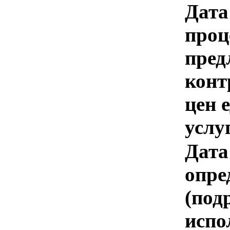
Дата
проц
пред
конт
цен 
услу
Дата
опре
(под
испо