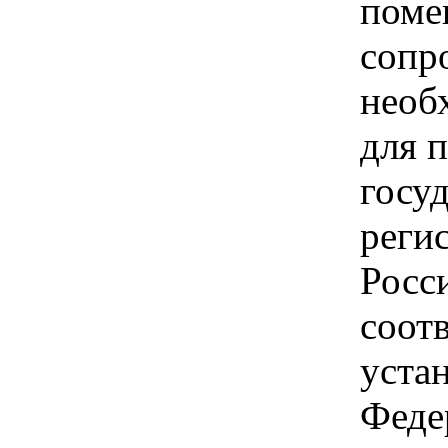
поме
сопр
необ
для 
госу
реги
Росс
соот
уста
Феде