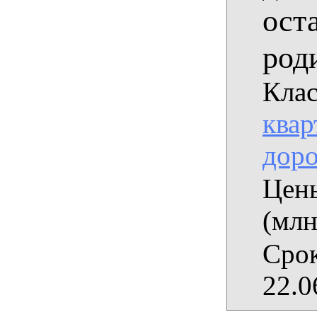
ост
род
Клас
квар
дор
Цены
(млн
Срок
22.0