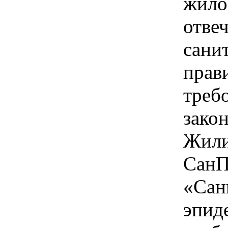
жило
отве
сани
прав
треб
закон
Жили
СанП
«Сан
эпид