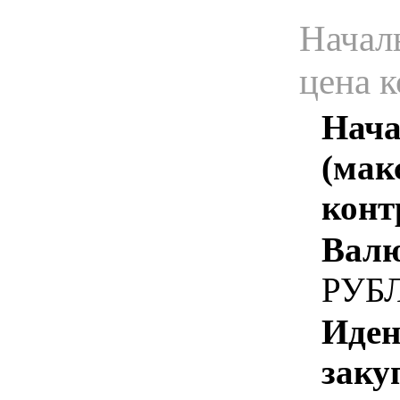
Начал
цена 
Нача
(мак
конт
Валю
РУБ
Иден
заку