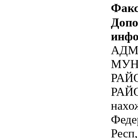
Факс
Допо
инфо
АДМ
МУН
РАЙ
РАЙО
нахо
Феде
Респ,