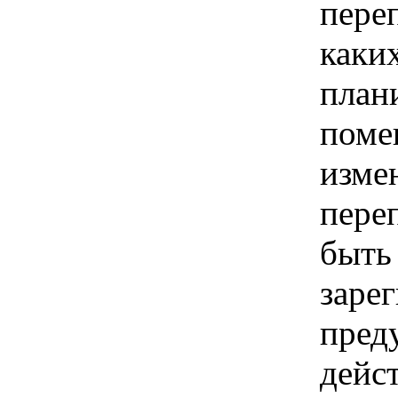
пере
каки
план
поме
изме
пере
быть
заре
пред
дейс