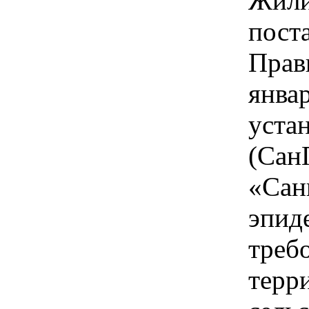
Жили
пост
Прав
январ
уста
(Сан
«Сан
эпид
треб
терр