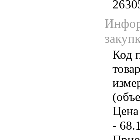
2630
Инфор
закуп
Код 
товар
изме
(объе
Цена 
- 68.
Прио