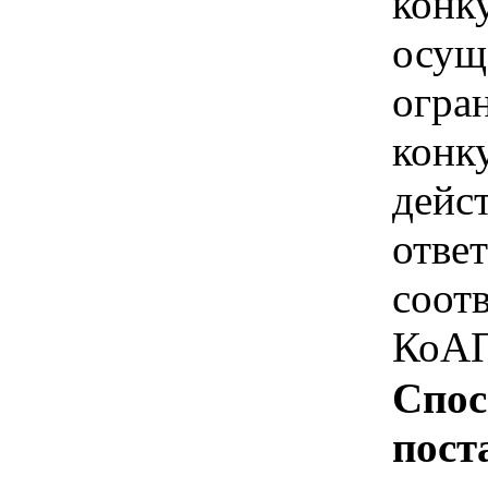
конк
осущ
огра
конк
дейс
отве
соотв
КоАП
Спос
пост