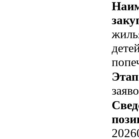
Наим
заку
жиль
детей
попе
Этап
заяв
Свед
пози
2026