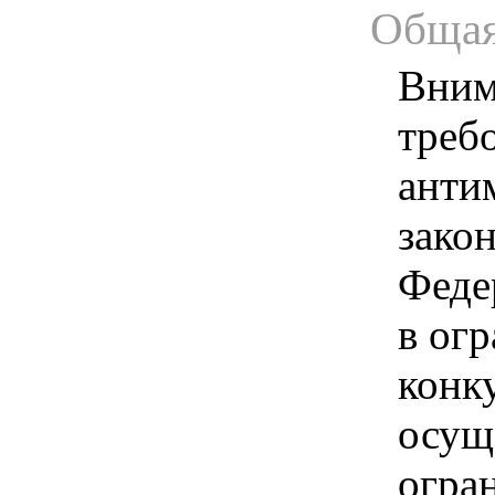
Общая
Вним
треб
анти
зако
Феде
в ог
конк
осущ
огра