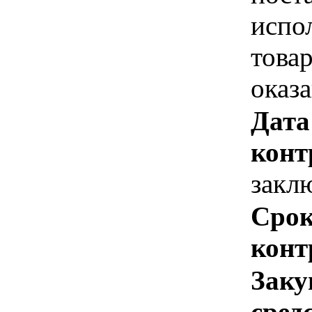
испо
това
оказ
Дата
конт
закл
Срок
конт
Заку
сред