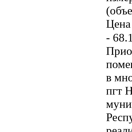
(объе
Цена 
- 68.
Прио
поме
в мн
пгт 
муни
Респ
реал