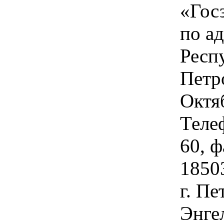
«Гос
по ад
Респу
Петро
Октяб
Телеф
60, ф
1850
г. Пе
Энгел