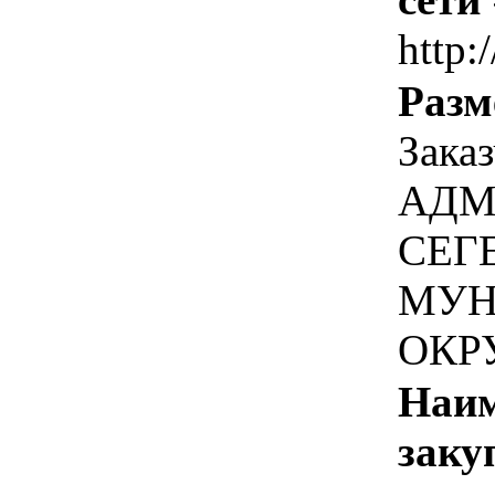
http:
Разм
Зака
АДМ
СЕГ
МУН
ОКР
Наим
заку