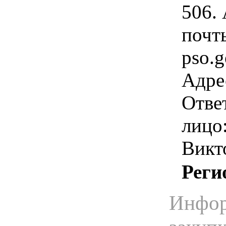
506.
почт
pso.
Адрес
Отве
лицо
Викт
Реги
Инфор