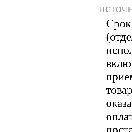
источ
Срок
(отд
испо
вклю
прие
това
оказа
опла
пост