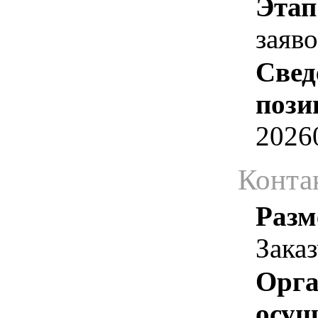
Этап
заяв
Свед
пози
2026
Конта
Разм
Зака
Орга
осу