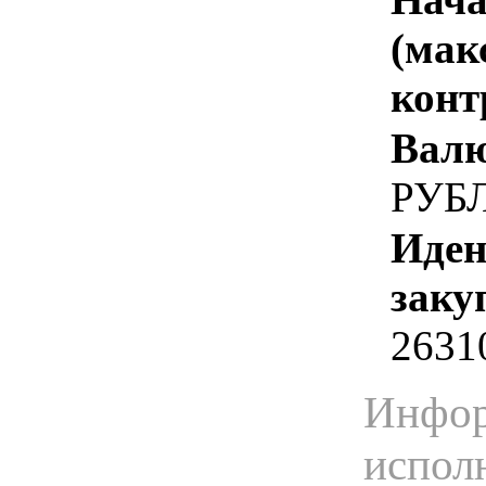
(мак
конт
Валю
РУБ
Иден
заку
2631
Инфор
испол