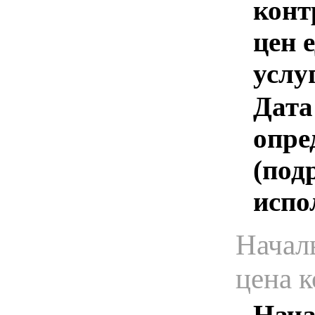
конт
цен 
услу
Дата
опре
(под
испо
Начал
цена 
Нача