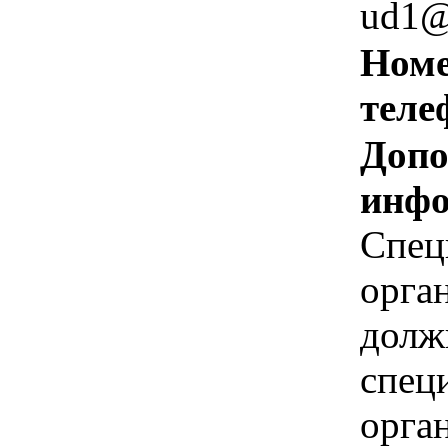
ud1@
Номе
теле
Допо
инфо
Спец
орга
долж
спец
орга