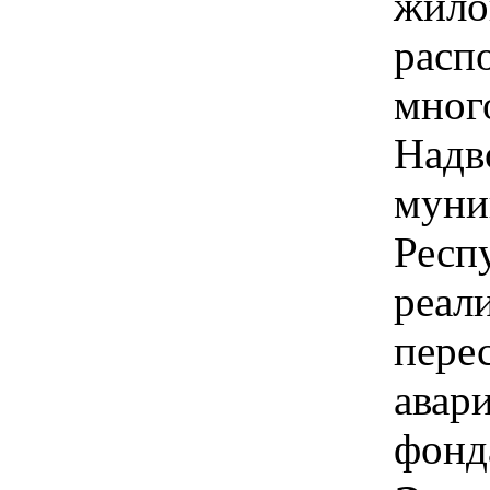
жило
расп
мног
Надв
муни
Респ
реал
пере
авар
фонд