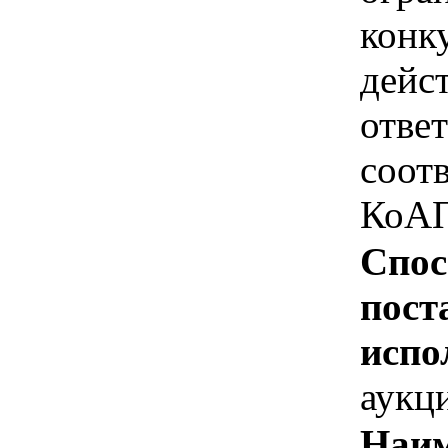
конк
дейс
отве
соотв
КоАП
Спос
пост
испо
аукц
Наим