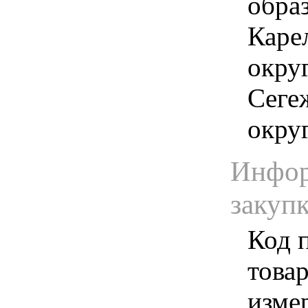
обра
Каре
окру
Сеге
окру
Инфор
закуп
Код 
товар
изме