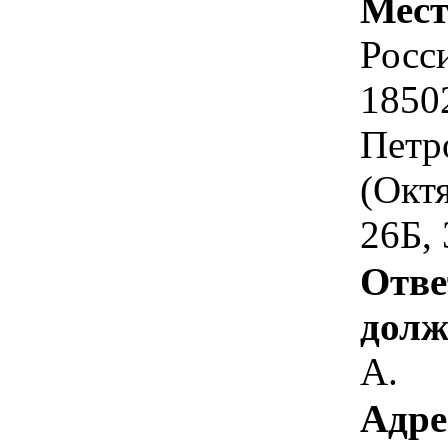
Мест
Росс
1850
Петр
(Октя
26Б, 
Отве
долж
А.
Адре