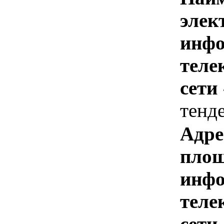
элек
инфо
теле
сети
тенд
Адре
площ
инфо
теле
сети