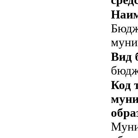
Наим
Бюдж
муни
Вид 
бюдж
Код 
муни
обра
Муни