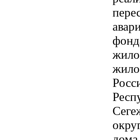
пере
авар
фонд
жило
жило
Росс
Респ
Сеге
окру
дома