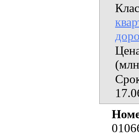
Клас
квар
дор
Цена
(млн
Срок
17.0
Номе
0106