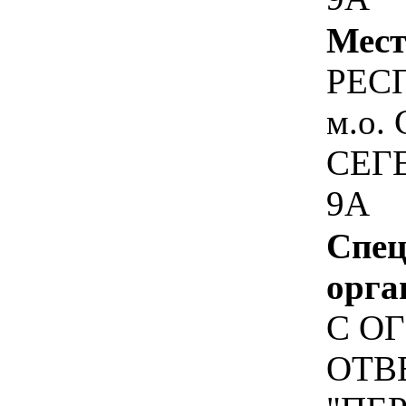
Мест
РЕС
м.о.
СЕГЕ
9А
Спец
орга
С О
ОТВ