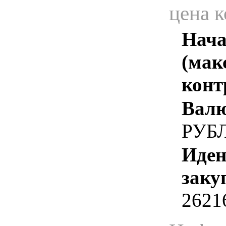
цена 
Нача
(мак
конт
Валю
РУБ
Иден
заку
2621