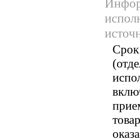
Инфор
испол
источ
Срок
(отд
испо
вклю
прие
това
оказа