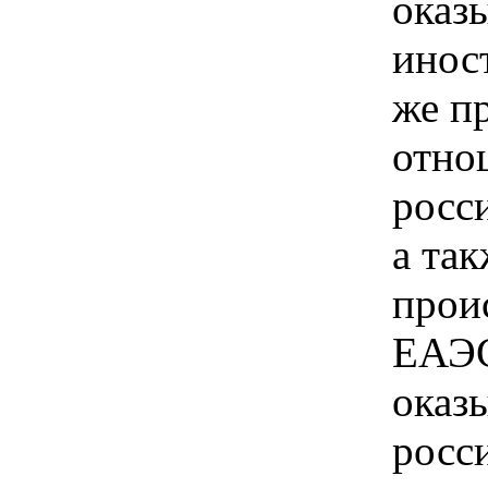
оказ
инос
же п
отно
росс
а так
прои
ЕАЭС
оказ
росс