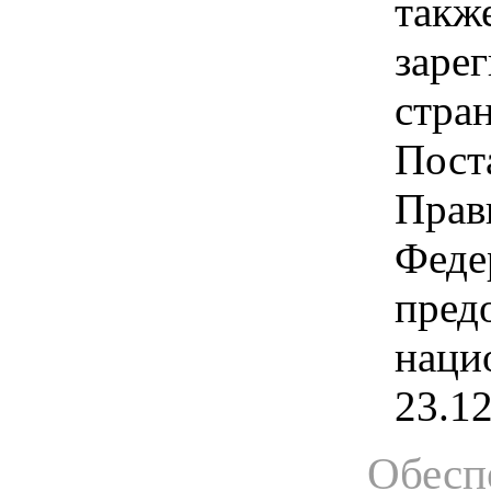
такж
заре
стра
Пост
Прав
Феде
пред
наци
23.1
Обесп