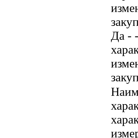
изме
закуп
Да - 
хара
изме
заку
Наим
хара
хара
изме