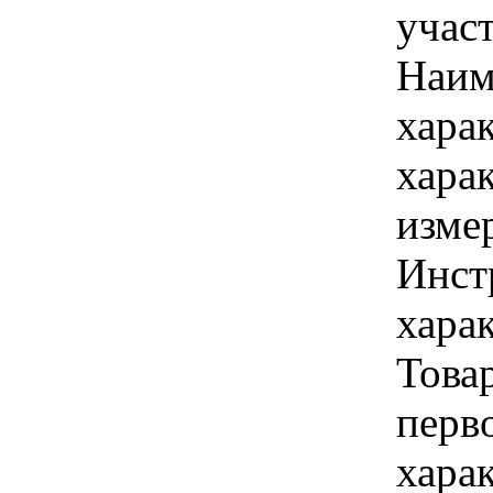
учас
Наим
хара
хара
изме
Инст
харак
Това
перво
хара