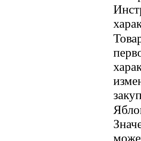
Инст
харак
Това
перво
хара
изме
заку
Яблок
Знач
може