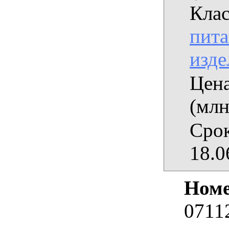
Клас
пита
изде
Цена
(млн
Срок
18.0
Номе
0711