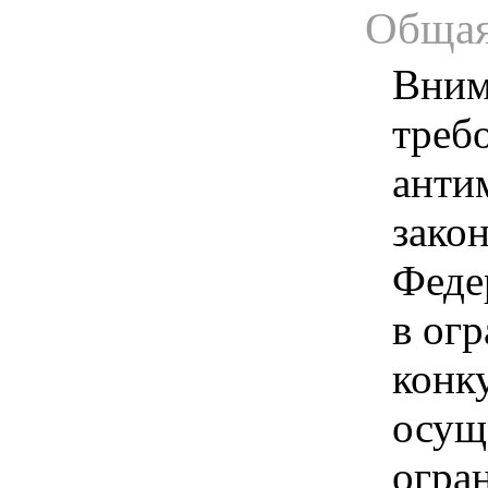
Общая
Вним
треб
анти
зако
Феде
в ог
конк
осущ
огра