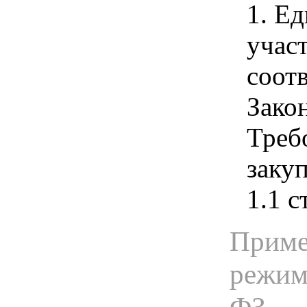
1. Е
учас
соотв
Зако
Треб
закуп
1.1 с
Приме
режима