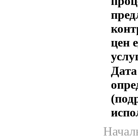
проц
пред
конт
цен 
услу
Дата
опре
(под
испо
Начал