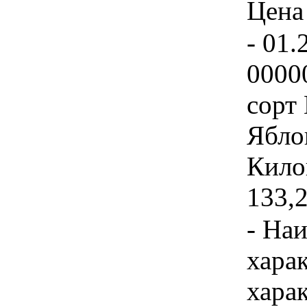
Цена 
- 01.
0000
сорт
Яблок
Килог
133,2
- На
хара
хара