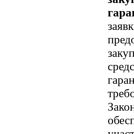
гара
заявк
пред
заку
сред
гара
треб
Зако
обес
учас