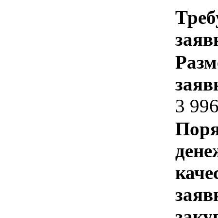
Треб
заяв
Разм
заяв
3 99
Поря
дене
каче
заяв
заку