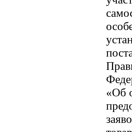
само
особ
уста
пост
Прав
Феде
«Об 
пред
заяво