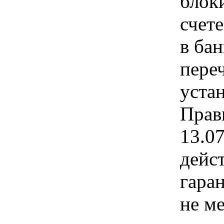
блок
счет
в ба
пере
уста
Прав
13.0
дейс
гара
не ме