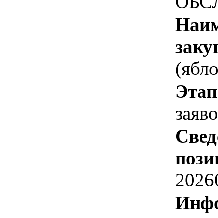
ОБС
Наим
заку
(ябл
Этап
заяв
Свед
пози
2026
Инфо