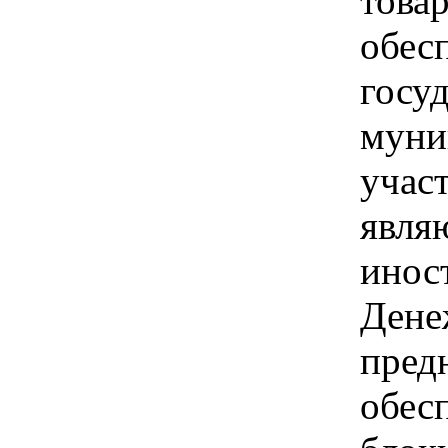
товар
обес
госу
муни
учас
явля
инос
Дене
пред
обес