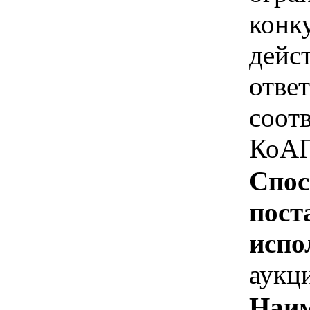
конк
дейс
отве
соотв
КоАП
Спос
пост
испо
аукц
Наим