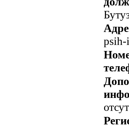
долж
Буту
Адре
psih-
Номе
теле
Допо
инфо
отсут
Реги