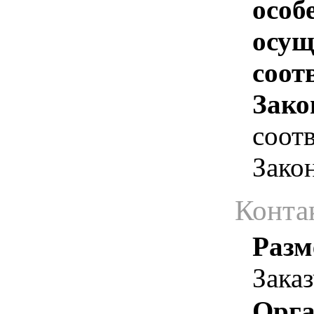
особ
осущ
соотв
Зако
соотв
Зако
Конта
Разм
Зака
Орга