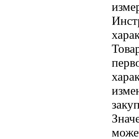
изме
Инст
харак
Това
перв
хара
изме
заку
Знач
може