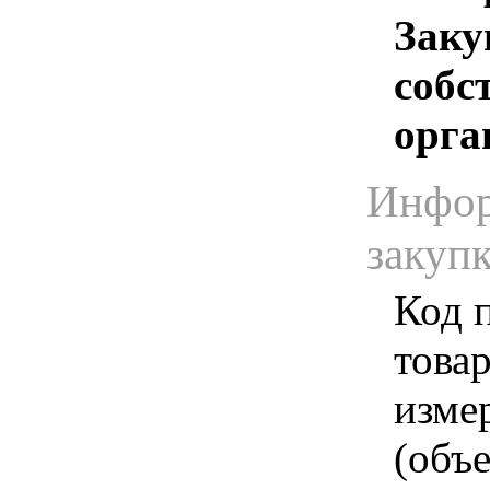
Заку
собс
орга
Инфор
закуп
Код 
товар
изме
(объе