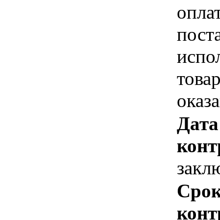
опла
пост
испо
това
оказ
Дата
конт
закл
Срок
конт