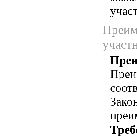
учас
Преим
участ
Преи
Преи
соотв
Зако
преи
Треб