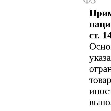
ФЗ
Прим
наци
ст. 
Осно
указа
огра
това
инос
выпо