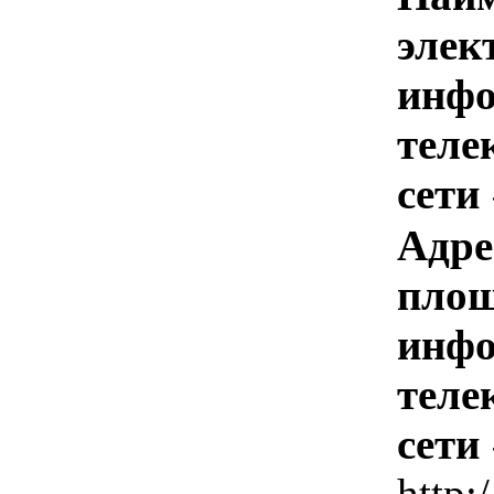
элек
инфо
теле
сети
Адре
площ
инфо
теле
сети
http: