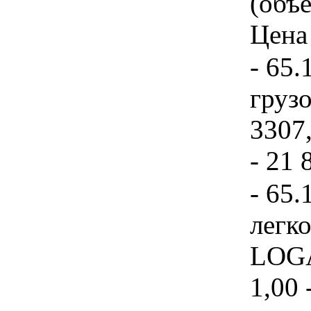
(объе
Цена 
- 65.
груз
3307,
- 21 
- 65.
легк
LOGA
1,00 