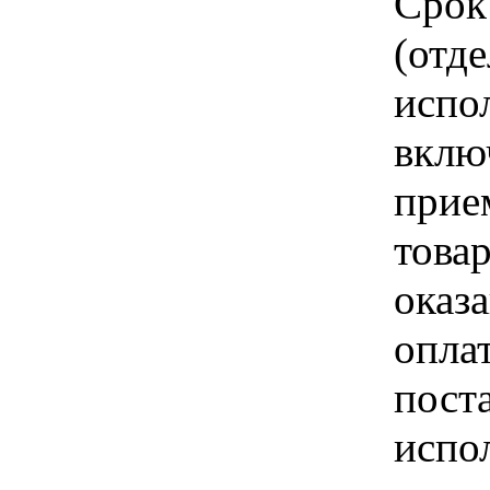
Срок
(отд
испо
вклю
прие
това
оказа
опла
пост
испо