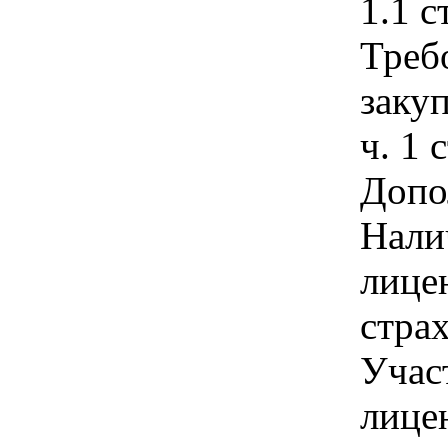
1.1 с
Треб
закуп
ч. 1 
Допо
Нали
лице
стра
Учас
лице