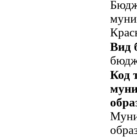
Бюдж
муни
Крас
Вид 
бюдж
Код 
муни
обра
Муни
обра