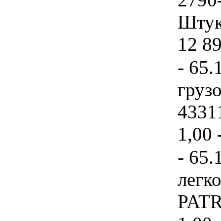
Штука
12 8
- 65.
груз
43311
1,00 
- 65.
легк
PATRI