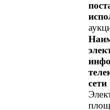
пост
испо
аукц
Наим
элек
инфо
теле
сети
Элек
площ