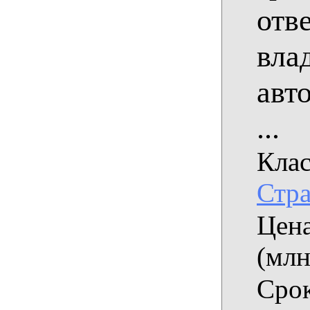
отв
вла
авт
...
Клас
Стра
Цена
(млн
Срок