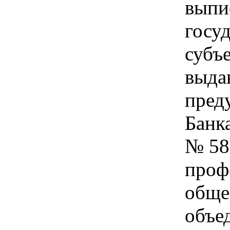
выпи
госу
субъе
выда
пред
Банк
№ 58
проф
обще
объе