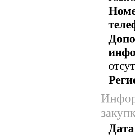
Номе
теле
Допо
инфо
отсут
Реги
Инфор
закуп
Дата