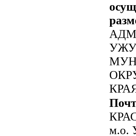
осу
разм
АДМ
УЖУ
МУН
ОКР
КРА
Почт
КРА
м.о.