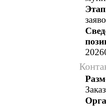
Этап
заяв
Свед
пози
2026
Конта
Разм
Зака
Орга