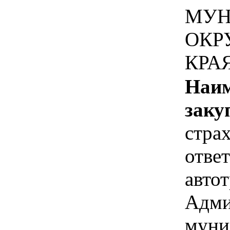
МУН
ОКР
КРА
Наим
заку
стра
отве
авто
Адми
муни