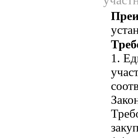
участ
Преи
уста
Треб
1. Е
учас
соотв
Зако
Треб
закуп