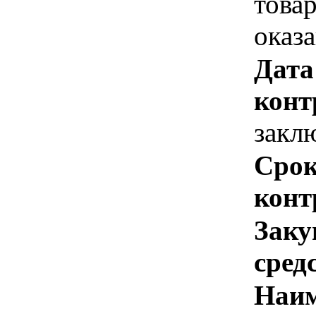
това
оказ
Дата
конт
закл
Срок
конт
Заку
сред
Наим