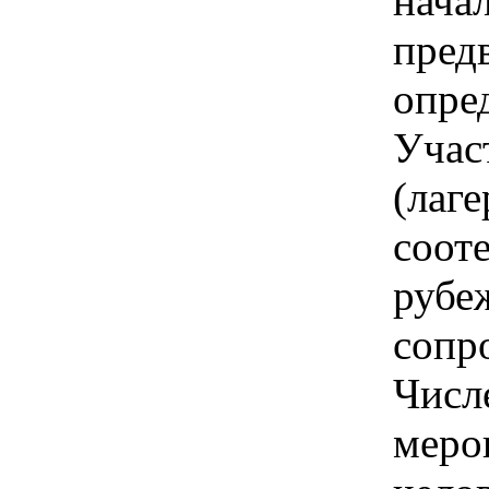
нача
пред
опре
Учас
(лаге
соот
рубеж
сопр
Числ
меро