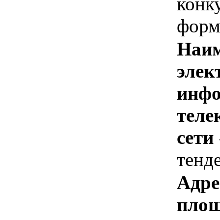
конк
форм
Наим
элек
инфо
теле
сети
тенд
Адре
площ