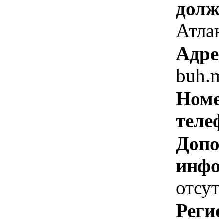
долж
Атла
Адре
buh.
Номе
теле
Допо
инфо
отсут
Реги