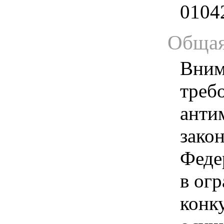
0104
Общая
Вним
треб
анти
зако
Феде
в ог
конк