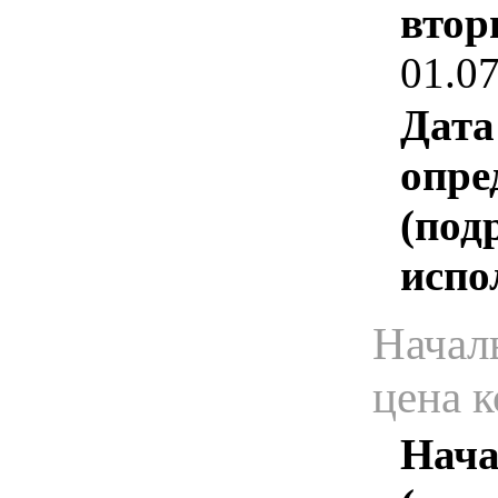
втор
01.0
Дата
опре
(под
испо
Начал
цена 
Нача