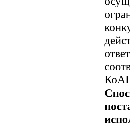
осущ
огра
конк
дейс
отве
соотв
КоАП
Спос
пост
испо