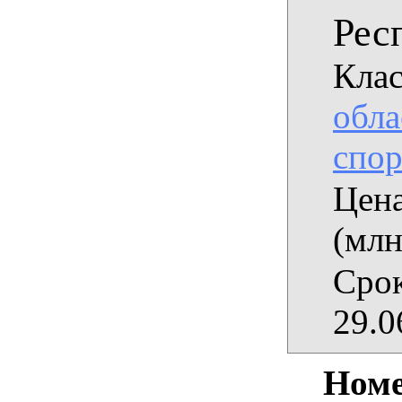
Респ
Клас
обла
спор
Цена
(млн
Срок
29.0
Номе