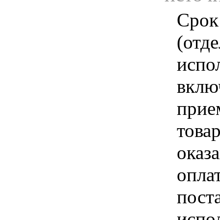
Срок
(отд
испо
вклю
прие
това
оказа
опла
пост
испо