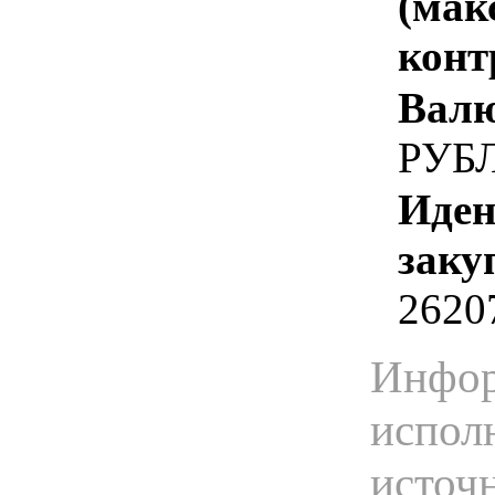
(мак
конт
Валю
РУБ
Иден
заку
2620
Инфор
испол
источ