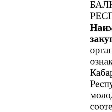
БАЛ
РЕС
Наим
заку
орга
озна
Каба
Респ
моло
соот