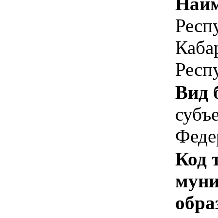
Наим
Респ
Каба
Респ
Вид 
субъ
Феде
Код 
муни
обра