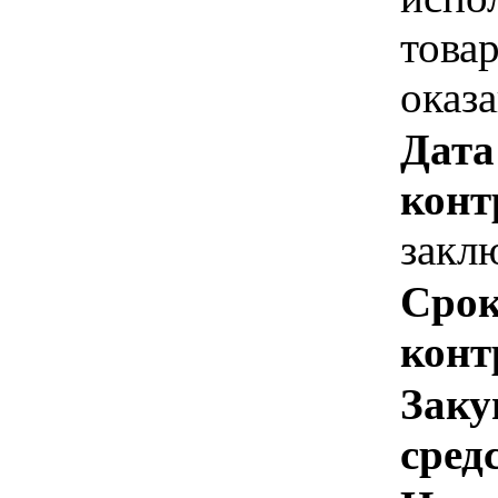
това
оказ
Дата
конт
закл
Срок
конт
Заку
сред