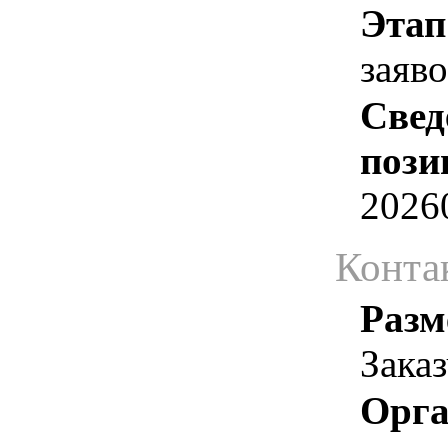
Этап
заяв
Свед
пози
2026
Конта
Разм
Зака
Орга