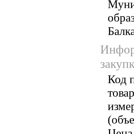
Муни
обра
Балк
Инфор
закуп
Код 
товар
изме
(объе
Цена 