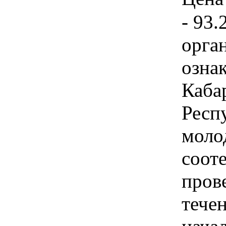
- 93.
орга
озна
Каба
Респ
моло
соот
пров
течен