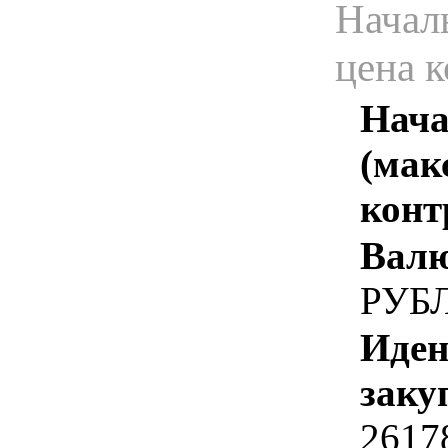
Начал
цена 
Нача
(мак
конт
Валю
РУБ
Иден
заку
2617