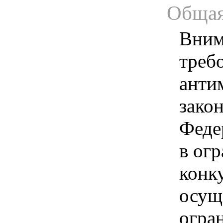
Общая
Вним
треб
анти
зако
Феде
в ог
конк
осущ
огра