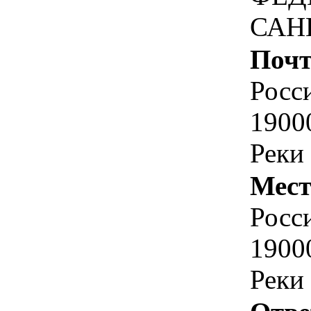
САН
Почт
Росс
1900
Реки
Мест
Росс
1900
Реки