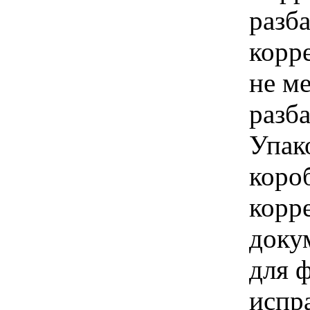
разб
корр
не ме
разба
Упак
коро
корр
доку
для 
испр