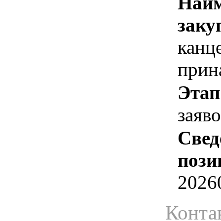
Наим
заку
канц
прин
Этап
заяв
Свед
пози
2026
Конта