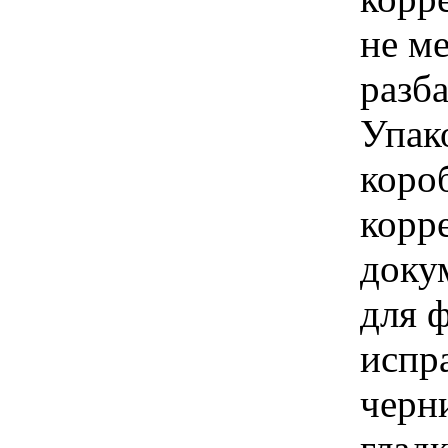
не ме
разба
Упак
коро
корр
доку
для 
испр
черн