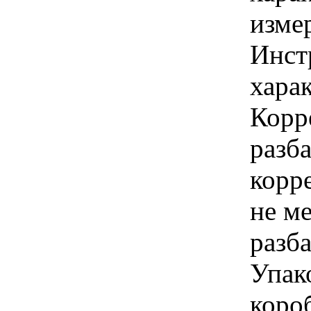
изме
Инст
харак
Корр
разба
корр
не ме
разба
Упак
коро