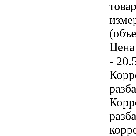
товар
изме
(объе
Цена 
- 20.
Корр
разб
Корр
разб
корр