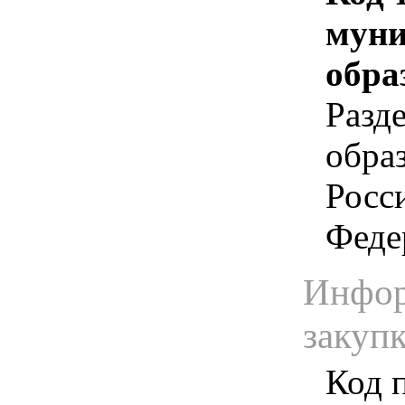
муни
обра
Разд
обра
Росс
Феде
Инфор
закуп
Код 