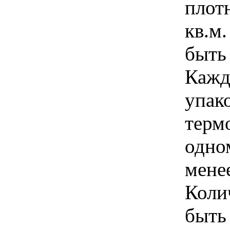
плот
кв.м.
быть
Кажд
упак
терм
одно
менее
Коли
быть