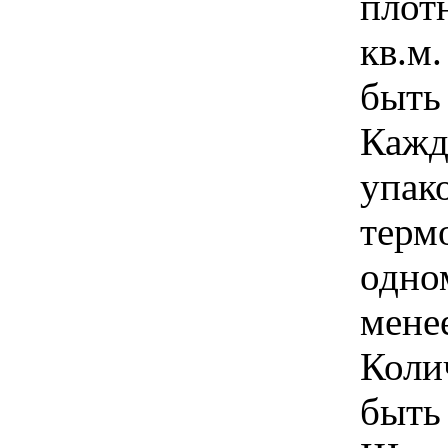
плот
кв.м.
быть
Кажд
упак
терм
одно
менее
Коли
быть 