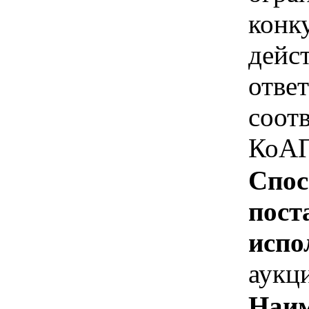
конк
дейс
отве
соотв
КоАП
Спос
пост
испо
аукц
Наим