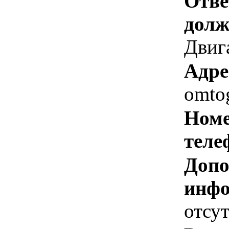
Отве
долж
Двига
Адре
omto
Номе
теле
Допо
инфо
отсут