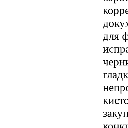
корр
доку
для 
испр
черн
гладк
непр
кисто
закуп
конк