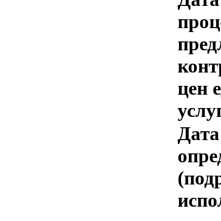
проц
пред
конт
цен 
услу
Дата
опре
(под
испо