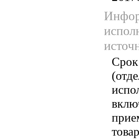
Инфор
испол
источ
Срок
(отд
испо
вклю
прие
това