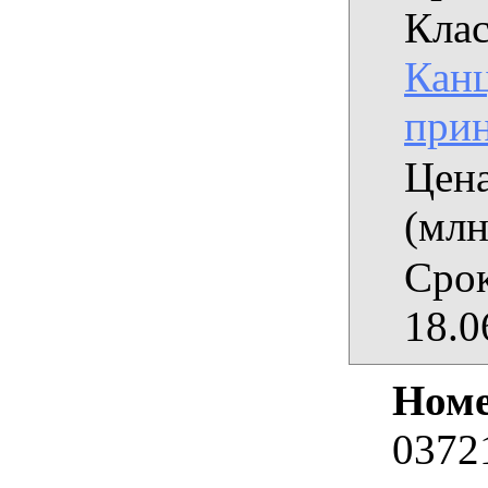
Клас
Кан
при
Цена
(млн
Срок
18.0
Номе
0372