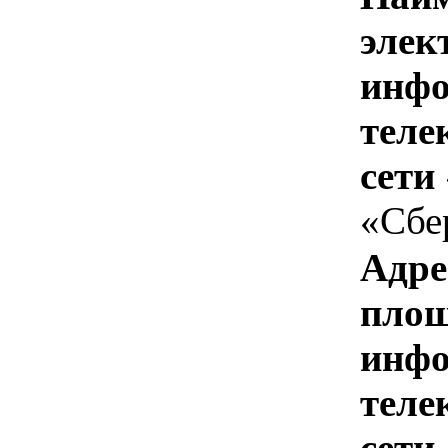
элек
инфо
теле
сети
«Сбе
Адре
площ
инфо
теле
сети