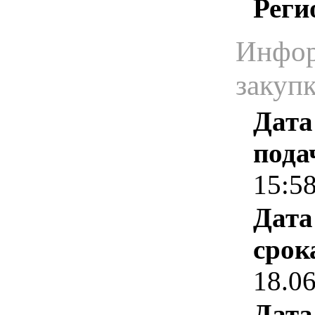
Реги
Инфор
закуп
Дата
пода
15:5
Дата
срок
18.0
Дата