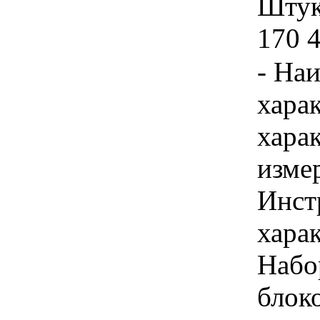
Штука
170 
- На
хара
хара
изме
Инст
харак
Набо
блок