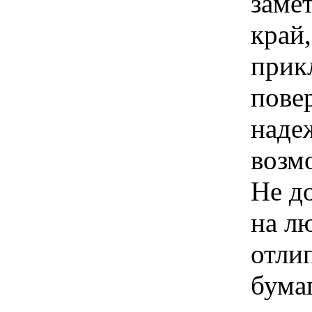
заме
край
прик
пове
наде
возм
Не д
на л
отли
бума