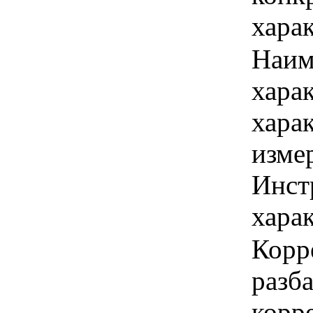
хара
Наим
хара
хара
изме
Инст
харак
Корр
разба
корр