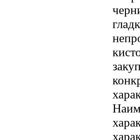
черн
гладк
непр
кист
закуп
конк
хара
Наим
хара
хара