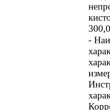
непр
кисто
300,0
- На
хара
хара
изме
Инст
харак
Корр