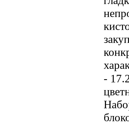
гладк
непр
кисто
закуп
конк
хара
- 17.
цвет
Набо
блок