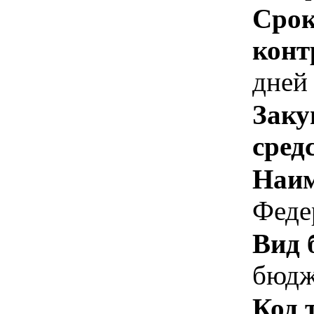
Срок
конт
дней
Заку
сред
Наим
Феде
Вид 
бюдж
Код 