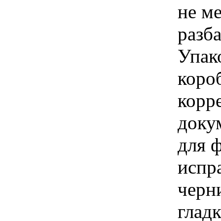
не ме
разба
Упак
коро
корр
доку
для 
испр
черн
гладк