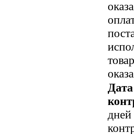
оказа
опла
пост
испо
това
оказ
Дата
конт
дней
конт