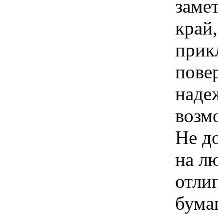
заме
край
прик
пове
наде
возм
Не д
на л
отли
бума