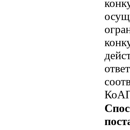
конк
осущ
огра
конк
дейс
отве
соотв
КоАП
Спос
пост