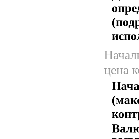
опре
(под
испо
Начал
цена 
Нача
(мак
конт
Валю