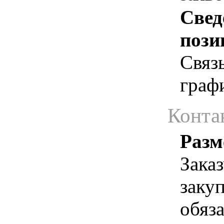
Свед
пози
Связ
граф
Конта
Разм
Зака
заку
обяз