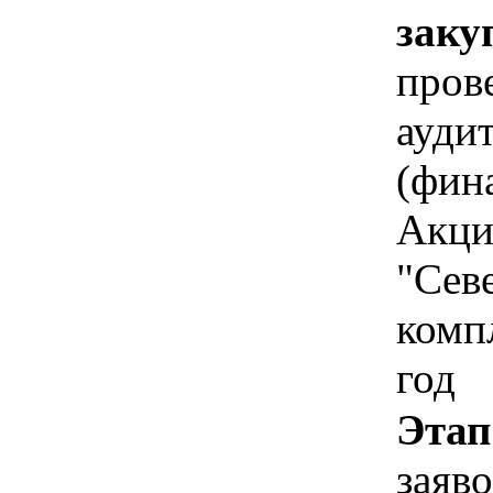
заку
пров
ауди
(фин
Акци
"Сев
компл
год
Этап
заяв