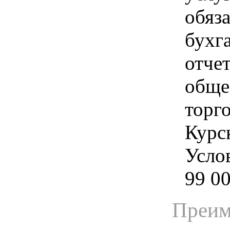
обяз
бухг
отче
обще
торго
Курск
Услов
99 00
Преим