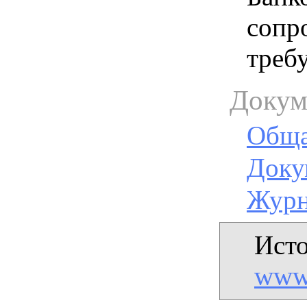
сопр
треб
Докум
Обща
Доку
Журн
Исто
www.