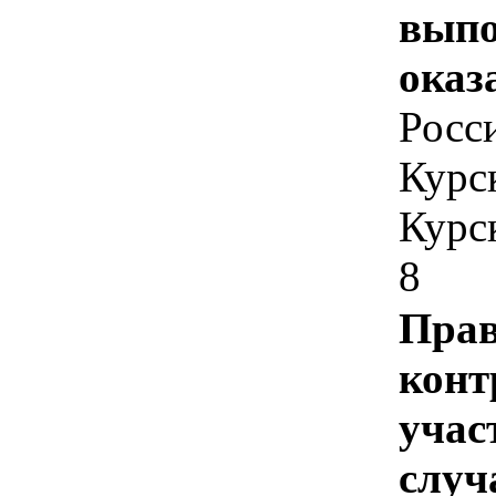
выпо
оказ
Росс
Курск
Курск
8
Прав
конт
учас
случ