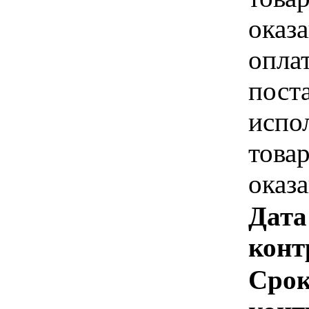
оказа
опла
пост
испо
това
оказ
Дата
конт
Срок