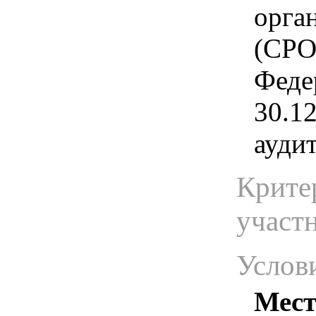
орга
(СРО)
Феде
30.1
ауди
Крите
участ
Услов
Мест