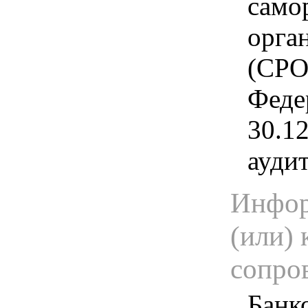
само
орга
(СРО)
Феде
30.1
ауди
Инфор
(или) 
сопро
Банк