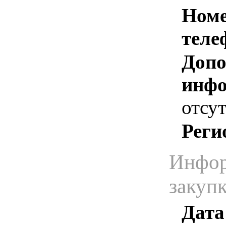
Номе
теле
Допо
инфо
отсут
Реги
Инфор
закуп
Дата