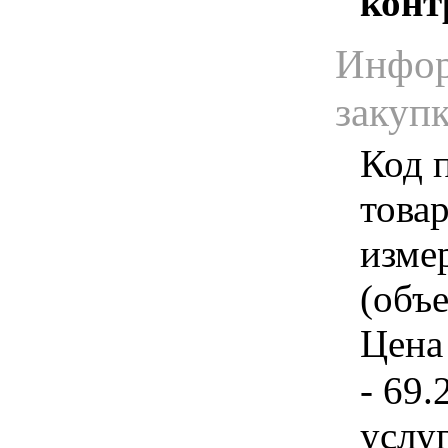
конт
Инфор
закуп
Код 
товар
изме
(объе
Цена 
- 69.
услу