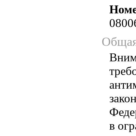
Номе
0800
Общая
Вним
треб
анти
зако
Феде
в ог