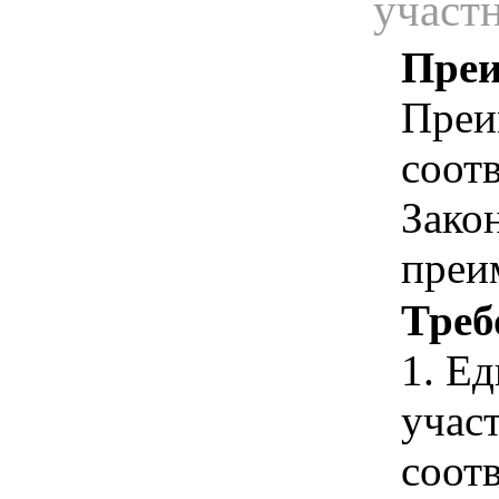
участ
Преи
Преи
соотв
Зако
преи
Треб
1. Е
учас
соотв