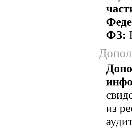
част
Феде
ФЗ:
Н
Допол
Допо
инфо
свид
из ре
ауди