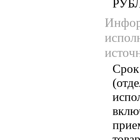
РУБ
Инфор
испол
источ
Срок
(отд
испо
вклю
прие
това