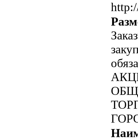
http:/
Разм
Зака
заку
обяз
АКЦ
ОБЩ
ТОР
ГОР
Наим