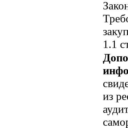
Зако
Треб
закуп
1.1 с
Допо
инфо
свид
из ре
ауди
само