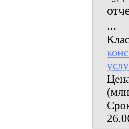
отч
...
Клас
конс
услу
Цена
(млн
Срок
26.0