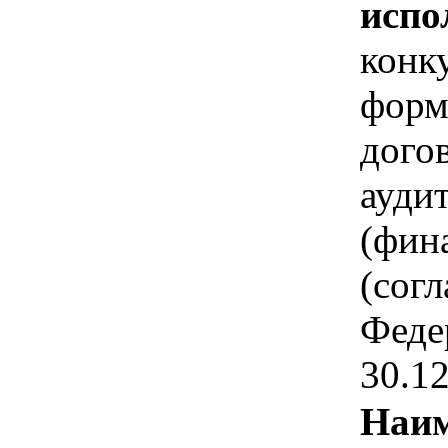
испо
конк
форм
дого
ауди
(фин
(согл
Феде
30.1
Наим