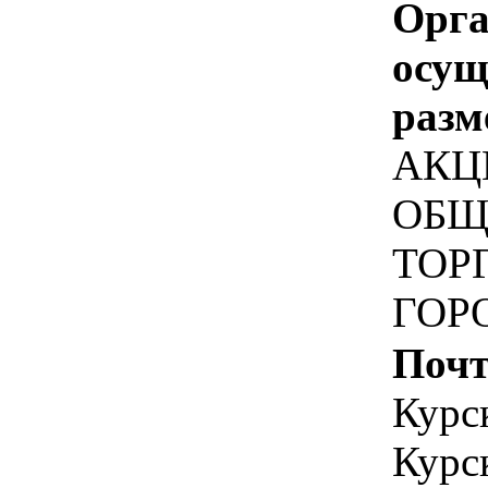
Орга
осу
разм
АКЦ
ОБЩ
ТОР
ГОР
Почт
Курск
Курск