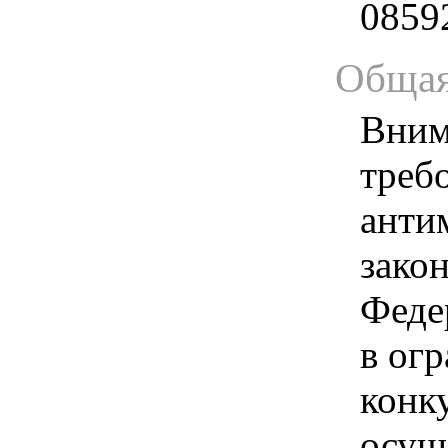
0859
Общая
Вним
треб
анти
зако
Феде
в ог
конк
осущ