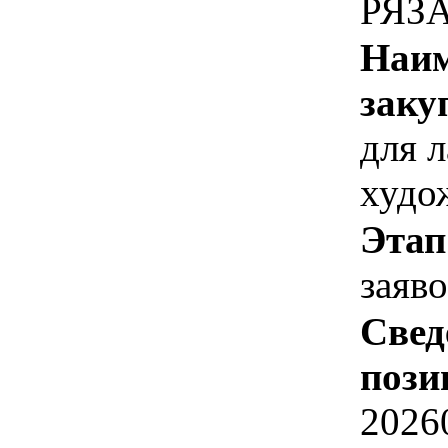
РЯЗ
Наим
заку
для 
худо
Этап
заяв
Свед
пози
2026