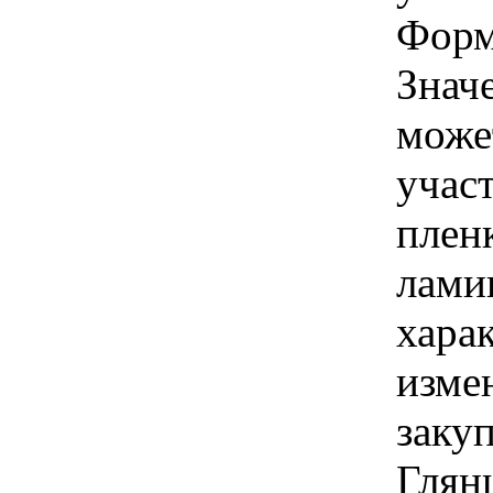
Форма
Знач
може
учас
плен
лами
хара
изме
закуп
Глянц