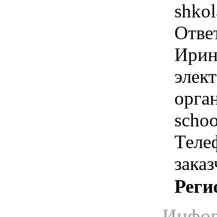
shko
Отве
Ирин
элек
орга
schoo
Теле
зака
Реги
Инфор