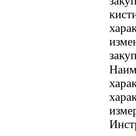
заку
кисти
хара
изме
заку
Наим
хара
хара
изме
Инст