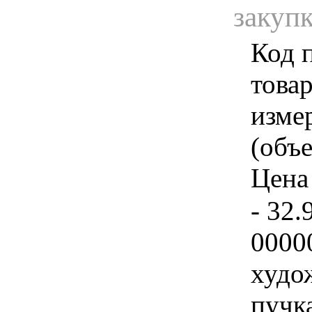
закуп
Код 
товар
изме
(объе
Цена 
- 32.
0000
худо
пучк