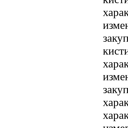
хара
изме
заку
кист
хара
изме
заку
хара
хара
изме