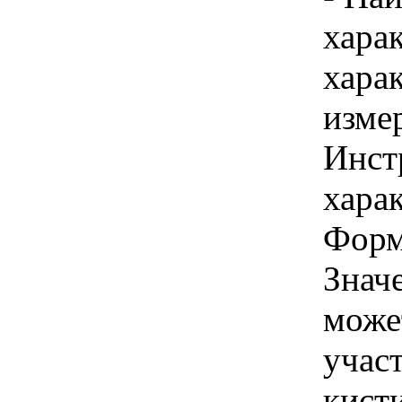
хара
хара
изме
Инст
харак
Форм
Знач
може
учас
кист