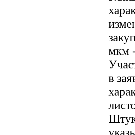
хара
изме
заку
мкм -
Учас
в зая
хара
листо
Штук
указы