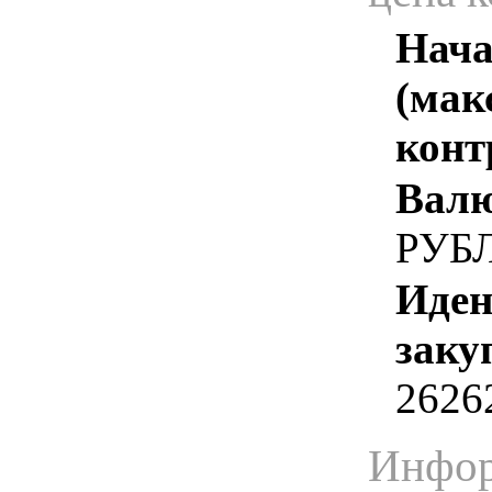
Нача
(мак
конт
Валю
РУБ
Иден
заку
2626
Инфор