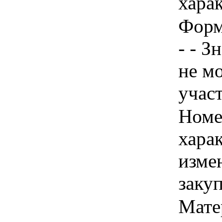
харак
Форм
- - З
не м
учас
Номер
хара
изме
заку
Мате