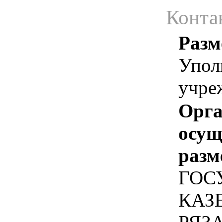
Конта
Разм
Упол
учре
Орга
осу
разм
ГОС
КАЗ