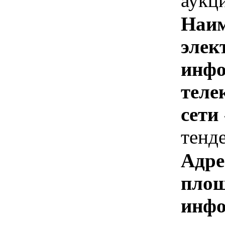
аукц
Наим
элек
инфо
теле
сети
тенд
Адре
площ
инфо