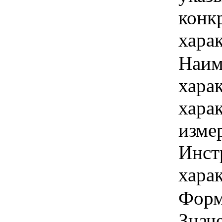
конк
хара
Наим
хара
хара
изме
Инст
харак
Форма
Знач