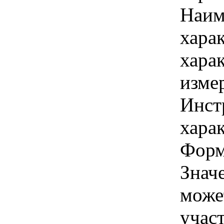
Наим
хара
хара
изме
Инст
харак
Форма
Знач
може
учас