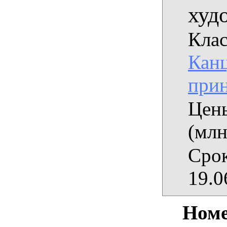
худ
Клас
Кан
при
Цены
(млн
Срок
19.0
Номе