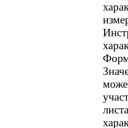
хара
изме
Инст
харак
Форм
Знач
може
учас
лист
хара