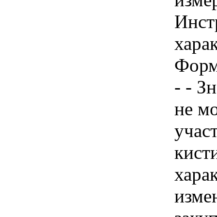
Инст
харак
Форм
- - З
не м
учас
кисти
хара
изме