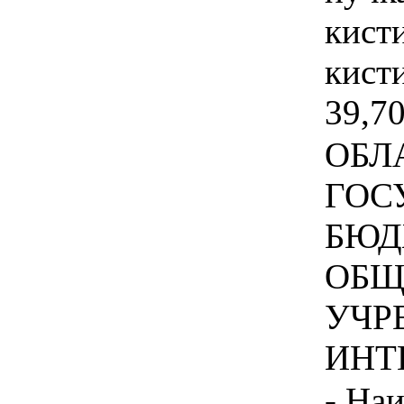
кист
кисти
39,70
ОБЛ
ГОС
БЮД
ОБЩ
УЧР
ИНТЕ
- На