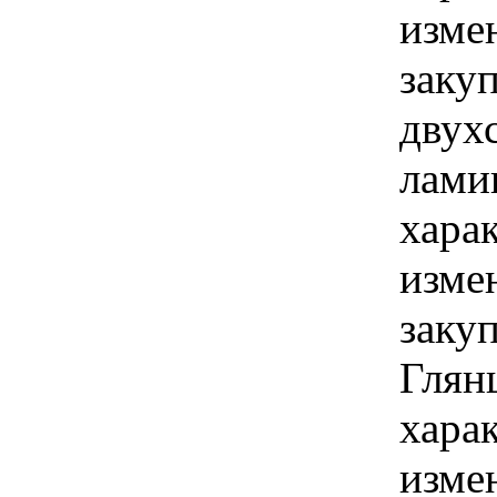
изме
заку
двух
лами
хара
изме
заку
Глян
хара
изме