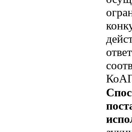
огра
конк
дейс
отве
соотв
КоАП
Спос
пост
испо