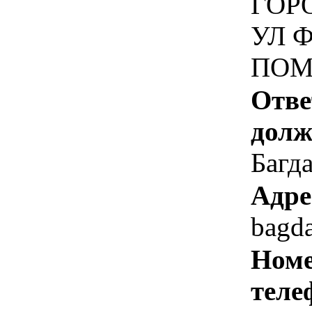
ГОРО
УЛ Ф
ПОМ
Отве
долж
Багда
Адре
bagd
Номе
теле