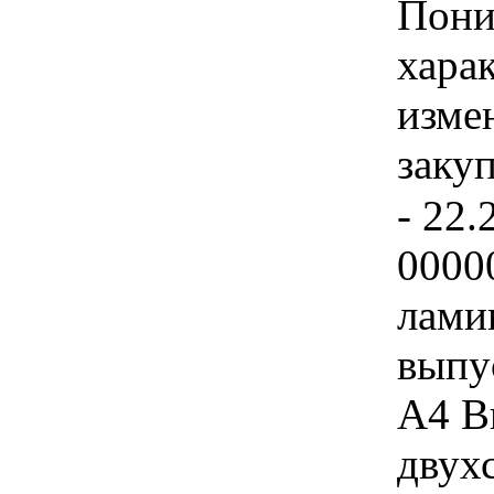
Пони 
хара
изме
заку
- 22.
0000
лами
выпу
А4 В
двух