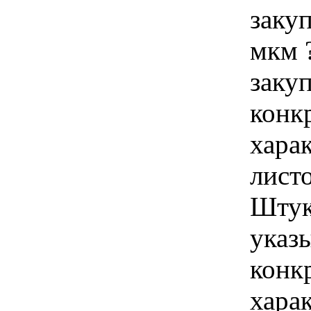
заку
мкм 
закуп
конк
хара
листо
Штук
указы
конк
хара