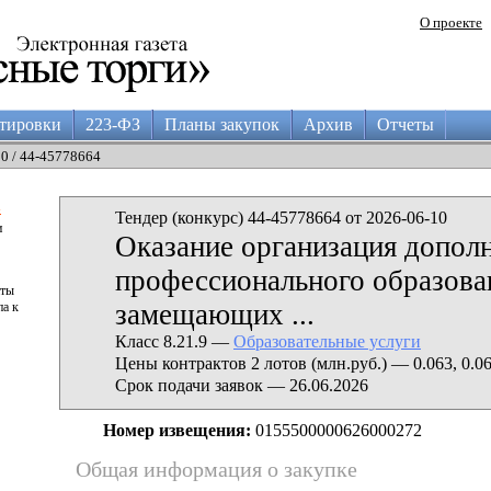
О проекте
тировки
223-ФЗ
Планы закупок
Архив
Отчеты
10 / 44-45778664
а
Тендер (конкурс) 44-45778664 от 2026-06-10
и
Оказание организация допол
профессионального образова
аты
замещающих ...
па к
Класс 8.21.9 —
Образовательные услуги
Цены контрактов 2 лотов (млн.руб.) — 0.063, 0.0
Срок подачи заявок — 26.06.2026
Номер извещения:
0155500000626000272
Общая информация о закупке