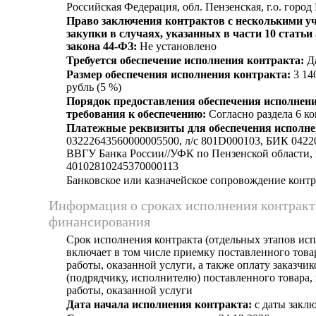
Российская Федерация, обл. Пензенская, г.о. город
Право заключения контрактов с несколькими у
закупки в случаях, указанных в части 10 статьи
закона 44-ФЗ:
Не установлено
Требуется обеспечение исполнения контракта:
Д
Размер обеспечения исполнения контракта:
3 14
рубль (5 %)
Порядок предоставления обеспечения исполнени
требования к обеспечению:
Согласно раздела 6 ко
Платежные реквизиты для обеспечения исполне
03222643560000005500, л/c 801D000103, БИК 042
ВВГУ Банка России//УФК по Пензенской области, г
40102810245370000113
Банковское или казначейское сопровождение контра
Информация о сроках исполнения контракт
финансирования
Срок исполнения контракта (отдельных этапов исп
включает в том числе приемку поставленного тов
работы, оказанной услуги, а также оплату заказчи
(подрядчику, исполнителю) поставленного товара
работы, оказанной услуги
Дата начала исполнения контракта:
с даты заклю