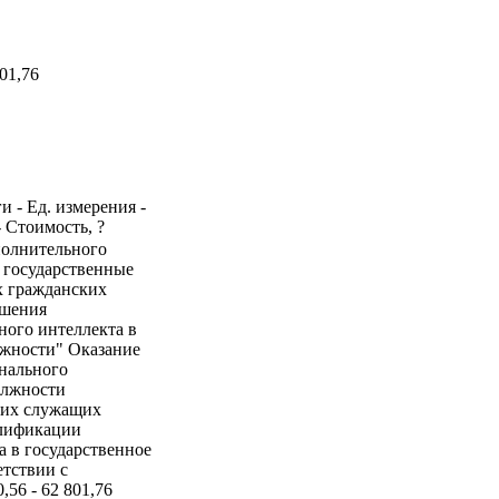
01,76
и - Ед. измерения -
- Стоимость, ?
ополнительного
 государственные
х гражданских
ышения
ого интеллекта в
ожности" Оказание
нального
олжности
ких служащих
алификации
а в государственное
етствии с
,56 - 62 801,76