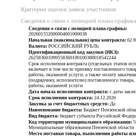
Критерии оценки заявок участников
Сведения о связи с позицией плана-график
Сведения о связи с позицией плана-графика:
202601552000004001000038
Начальная (максимальная) цена контракта:
62 8
Валюта:
РОССИЙСКИЙ РУБЛЬ
Идентификационный код закупки (ИКЗ):
262583601099558360100100380018542244
Срок исполнения контракта (отдельных этапов исп
включает в том числе приемку поставленного тов
работы, оказанной услуги, а также оплату заказчи
(подрядчику, исполнителю) поставленного товара
работы, оказанной услуги
Дата начала исполнения контракта:
с даты заклю
Срок исполнения контракта:
24.12.2026
Закупка за счет бюджетных средств:
Да
Наименование бюджета:
Бюджет Пензенской обла
Вид бюджета:
бюджет субъекта Российской Федер
Код территории муниципального образования:
5
Муниципальные образования Пензенской области
Место поставки товара, выполнения работы или