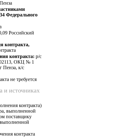
 Пенза
частниками
 34 Федерального
а
0,09 Российский
я контракта,
нтракта
ния контракта:
p/c
202113, ОКЦ № 1
 Пенза, к/c
кта не требуется
а и источниках
олнения контракта)
ара, выполненной
ком поставщику
, выполненной
чения контракта