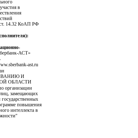
льного
участия в
ествления
ствий
 ст. 14.32 КоАП РФ
сполнителя):
ационно-
бербанк-АСТ»
-
www.sberbank-ast.ru
ан
ОВАНИЮ И
ОЙ ОБЛАСТИ
по организации
 лиц, замещающих
и государственных
рограмме повышения
ого интеллекта в
ожности"