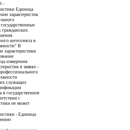
 -
ристики Единица
ению характеристик
ельного
 государственные
х гражданских
ышения
ого интеллекта в
ожности" В
ие характеристики
нование
ица измерения
теристик в заявке -
профессионального
олжности
ких служащих
алификации
а в государственное
ветствии с
стики не может
ристики - Единица
нению