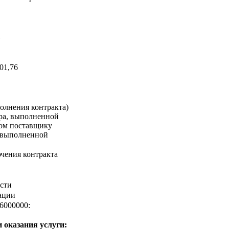
а
01,76
олнения контракта)
ара, выполненной
ком поставщику
, выполненной
чения контракта
сти
ации
6000000:
 оказания услуги: