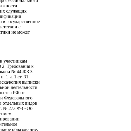
профессионального
олжности
ких служащих
алификации
а в государственное
ветствии с
стики не может
 к участникам
З 2. Требования к
Закона № 44-ФЗ 3.
 1 ч. 1 ст. 31
иска/копия выписки
льной деятельности
льства РФ от
ями Федерального
ии отдельных видов
 г. № 273-ФЗ «Об
лением
зировании
ительное
льное образование.