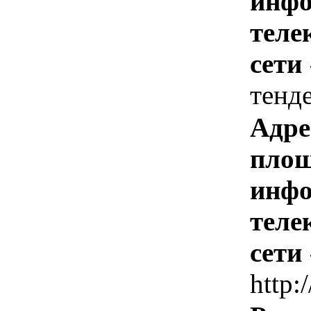
инфо
теле
сети
тенд
Адре
площ
инфо
теле
сети
http: