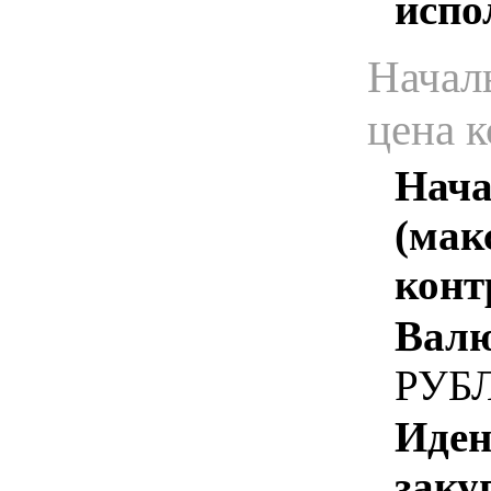
испо
Начал
цена 
Нача
(мак
конт
Валю
РУБ
Иден
заку