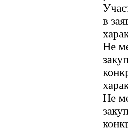
Учас
в зая
хара
Не м
закуп
конк
хара
Не м
закуп
конк