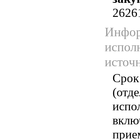
2626
Инфор
испол
источ
Срок
(отд
испо
вклю
прие