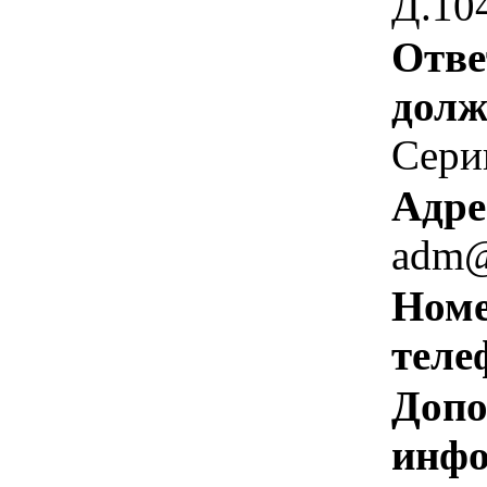
Д.10
Отве
долж
Серик
Адре
adm@
Номе
теле
Допо
инфо