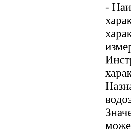
- На
хара
хара
изме
Инст
харак
Назн
водо
Знач
може