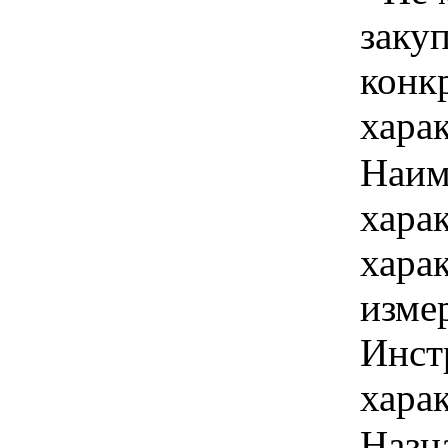
закуп
конк
хара
Наим
хара
хара
изме
Инст
харак
Назн