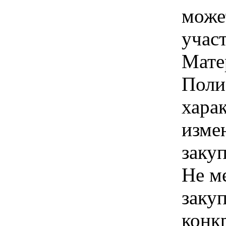
може
учас
Мате
Поли
хара
изме
закуп
Не ме
закуп
конк