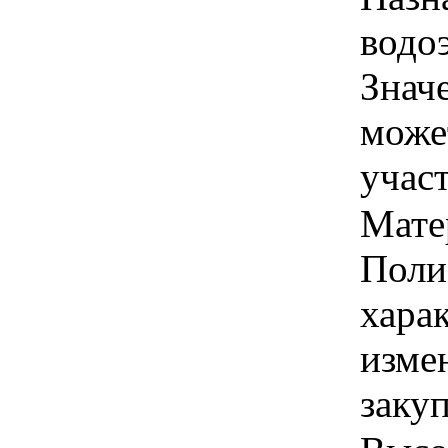
водо
Знач
може
учас
Мате
Поли
хара
изме
заку