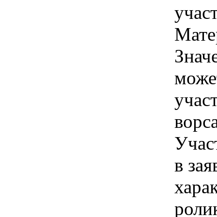
учас
Мате
Знач
може
учас
ворс
Учас
в зая
хара
роли