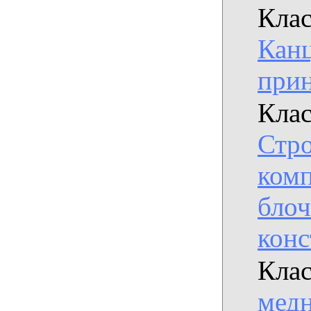
Клас
Кан
при
Клас
Стро
комп
бло
кон
Клас
медн