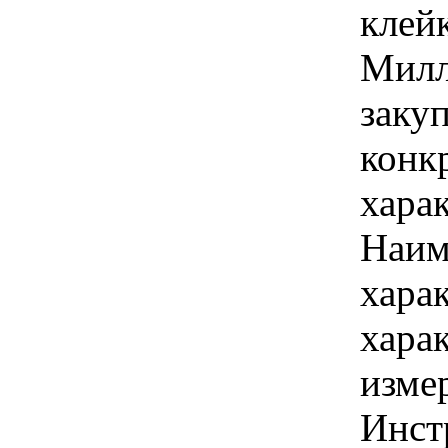
клейк
Милл
закуп
конк
хара
Наим
хара
хара
изме
Инст