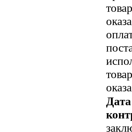
това
оказа
опла
пост
испо
това
оказ
Дата
конт
закл