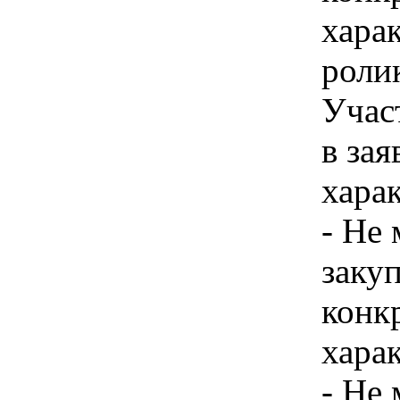
хара
ролик
Учас
в зая
харак
- Не 
закуп
конк
хара
- Не 