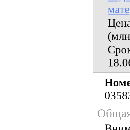
мат
Цена
(млн
Срок
18.0
Номе
0358
Общая
Вним