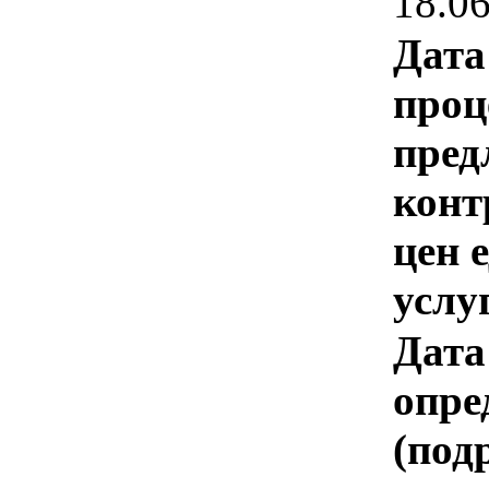
18.0
Дата
проц
пред
конт
цен 
услу
Дата
опре
(под