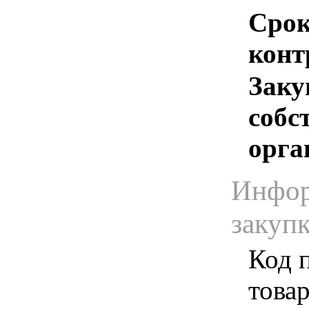
Срок
конт
Заку
собс
орга
Инфор
закуп
Код 
товар