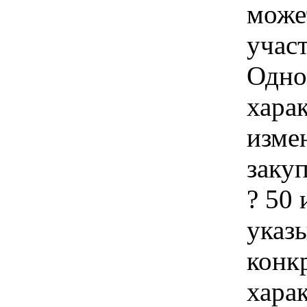
може
учас
Одно
хара
изме
заку
? 50
указы
конк
хара