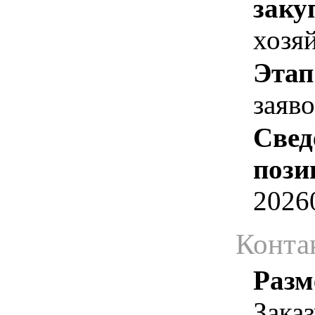
заку
хозя
Этап
заяв
Свед
пози
2026
Конта
Разм
Зака