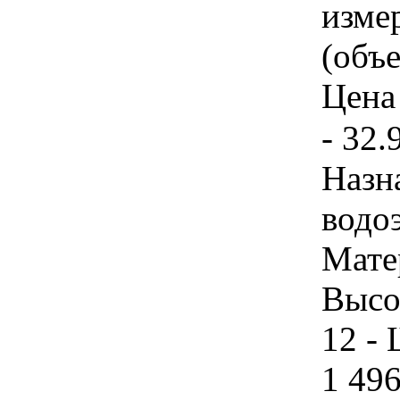
изме
(объе
Цена 
- 32.
Назн
водо
Мате
Высо
12 - 
1 496