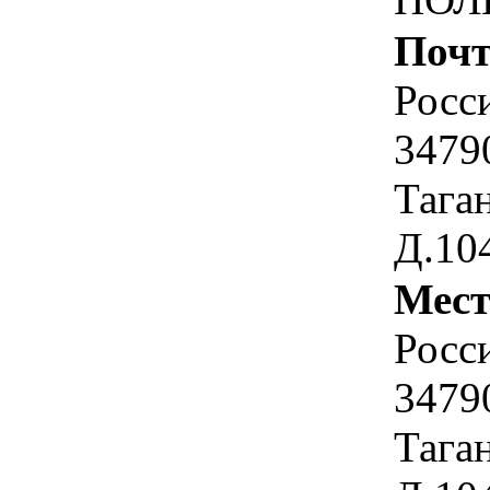
Почт
Росс
34790
Таган
Д.10
Мест
Росс
34790
Таган