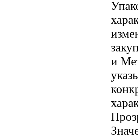
Упак
хара
изме
заку
и Ме
указы
конк
хара
Проз
Знач