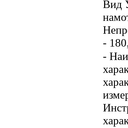
Вид 
намо
Непр
- 180
- На
хара
хара
изме
Инст
хара