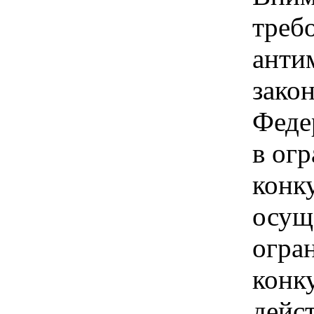
треб
анти
зако
Феде
в ог
конк
осущ
огра
конк
дейс