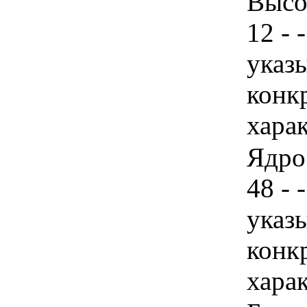
Высо
12 - 
указы
конк
хара
Ядро
48 - 
указы
конк
хара