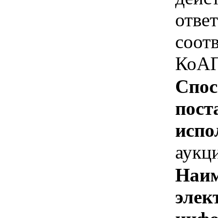
отве
соотв
КоАП
Спос
пост
испо
аукц
Наим
элек