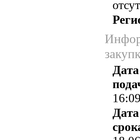
отсут
Реги
Инфор
закуп
Дата
пода
16:0
Дата
срок