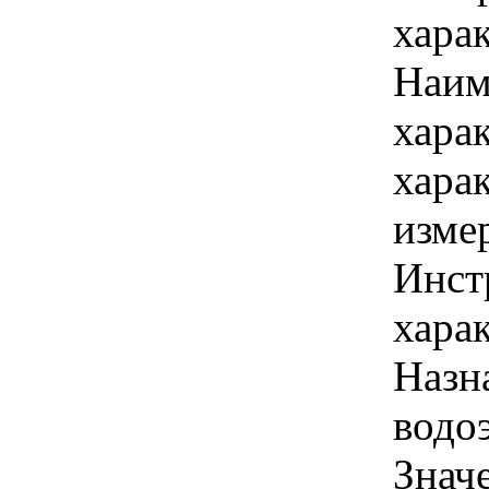
хара
Наим
хара
хара
изме
Инст
харак
Назн
водо
Знач